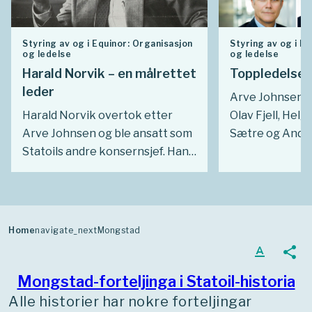
Styring av og i Equinor: Organisasjon
Styring av og i E
og ledelse
og ledelse
Harald Norvik – en målrettet
Toppledelsen
leder
Arve Johnsen, 
Harald Norvik overtok etter
Olav Fjell, Helg
Arve Johnsen og ble ansatt som
Sætre og Ander
Statoils andre konsernsjef. Han
er kjente navn 
ledet Statoil fra 1988 til 1999. I
interesse for E
denne perioden var han med på
det nok kan væ
å føre selskapet ut i verden med
være toppleder
BP/Statoil-alliansen. Hans tid i
hatt hjelp og st
Home
navigate_next
Mongstad
lederstolen preget også
øverste lederg
text_format
share
utviklingen av norsk sokkel og
følger en gjen
ansporet til økt standardisering
hovedledelsen
Mongstad-forteljinga i Statoil-historia
innen leverandørindustrien.
i Statoil/Equinor
Alle historier har nokre forteljingar