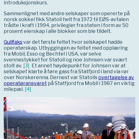
introduksjonskurs.
Sammenlignet med andre selskaper som opererte på
norsk sokkel fikk Statoil helt fra 1972 til EØS-avtalen
trådte i kraft i 1994, privilegier fra staten i form av 50
prosent eierskap i alle blokker som ble tildelt.
Gullfaks
var det første feltet hvor selskapet hadde
operatørskap. Utbyggingen av feltet med opplæring
fra Mobil, Esso og Bechtel i USA, var selve
svennestykket for Statoil og noe Johnsen var svært
stolt av.
[
3
]
Et annet høydepunkt for Johnsen var at
selskapet klarte å føre gass fra Statfjord i land via rør
over Norskerenna. Dernest var Statoils
overtagelse av
operatøransvaret
på Statfjord fra Mobil i 1987 en viktig
milepæl.
[
4
]