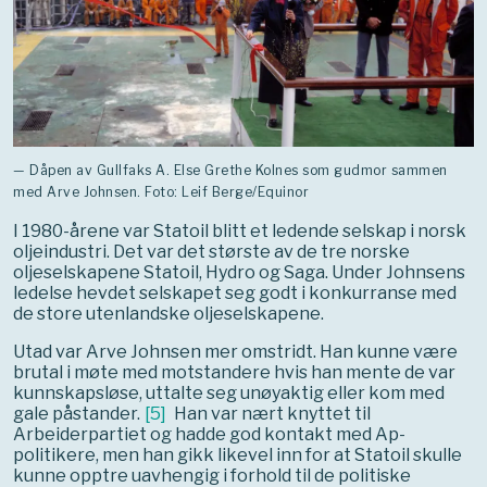
— Dåpen av Gullfaks A. Else Grethe Kolnes som gudmor sammen
med Arve Johnsen. Foto: Leif Berge/Equinor
I 1980-årene var Statoil blitt et ledende selskap i norsk
oljeindustri. Det var det største av de tre norske
oljeselskapene Statoil, Hydro og Saga. Under Johnsens
ledelse hevdet selskapet seg godt i konkurranse med
de store utenlandske oljeselskapene.
Utad var Arve Johnsen mer omstridt. Han kunne være
brutal i møte med motstandere hvis han mente de var
kunnskapsløse, uttalte seg unøyaktig eller kom med
gale påstander.
[
5
]
Han var nært knyttet til
Arbeiderpartiet og hadde god kontakt med Ap-
politikere, men han gikk likevel inn for at Statoil skulle
kunne opptre uavhengig i forhold til de politiske