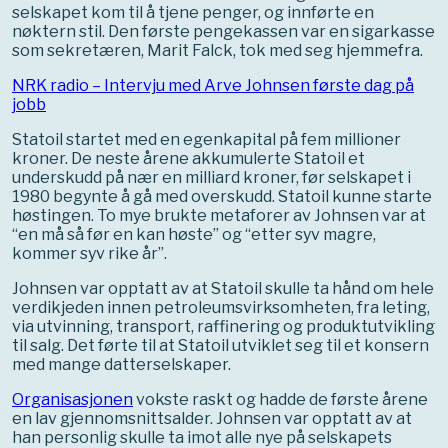
selskapet kom til å tjene penger, og innførte en
nøktern stil. Den første pengekassen var en sigarkasse
som sekretæren, Marit Falck, tok med seg hjemmefra.
NRK radio – Intervju med Arve Johnsen første dag på
jobb
Statoil startet med en egenkapital på fem millioner
kroner. De neste årene akkumulerte Statoil et
underskudd på nær en milliard kroner, før selskapet i
1980 begynte å gå med overskudd. Statoil kunne starte
høstingen. To mye brukte metaforer av Johnsen var at
“en må så før en kan høste” og “etter syv magre,
kommer syv rike år”.
Johnsen var opptatt av at Statoil skulle ta hånd om hele
verdikjeden innen petroleumsvirksomheten, fra leting,
via utvinning, transport, raffinering og produktutvikling
til salg. Det førte til at Statoil utviklet seg til et konsern
med mange datterselskaper.
Organisasjonen
vokste raskt og hadde de første årene
en lav gjennomsnittsalder. Johnsen var opptatt av at
han personlig skulle ta imot alle nye på selskapets