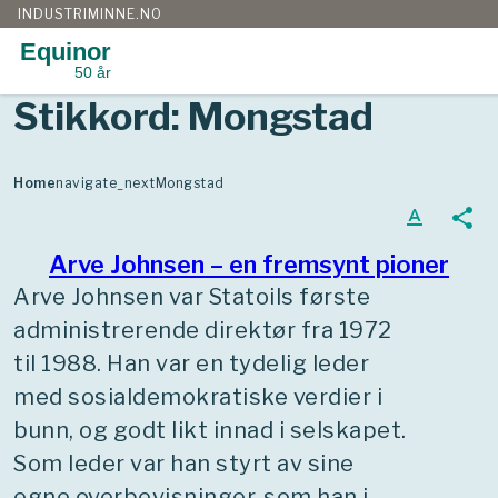
INDUSTRIMINNE.NO
Equinor
50 år
Gå
Stikkord:
Mongstad
til
innhold
Home
navigate_next
Mongstad
text_format
share
Arve Johnsen – en fremsynt pioner
Arve Johnsen var Statoils første
administrerende direktør fra 1972
til 1988. Han var en tydelig leder
med sosialdemokratiske verdier i
bunn, og godt likt innad i selskapet.
Som leder var han styrt av sine
egne overbevisninger, som han i