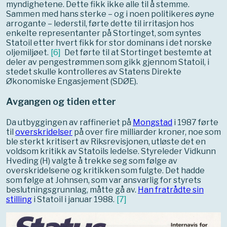
myndighetene. Dette fikk ikke alle til å stemme.
Sammen med hans sterke – og i noen politikeres øyne
arrogante – lederstil, førte dette til irritasjon hos
enkelte representanter på Stortinget, som syntes
Statoil etter hvert fikk for stor dominans i det norske
oljemiljøet.
[
6
]
Det førte til at Stortinget bestemte at
deler av pengestrømmen som gikk gjennom Statoil, i
stedet skulle kontrolleres av Statens Direkte
Økonomiske Engasjement (SDØE).
Avgangen og tiden etter
Da utbyggingen av raffineriet på
Mongstad
i 1987 førte
til
overskridelser
på over fire milliarder kroner, noe som
ble sterkt kritisert av Riksrevisjonen, utløste det en
voldsom kritikk av Statoils ledelse. Styreleder Vidkunn
Hveding (H) valgte å trekke seg som følge av
overskridelsene og kritikken som fulgte. Det hadde
som følge at Johnsen, som var ansvarlig for styrets
beslutningsgrunnlag, måtte gå av.
Han fratrådte sin
stilling
i Statoil i januar 1988.
[
7
]