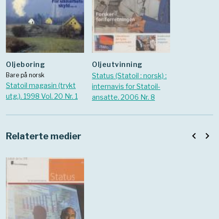
Oljeboring
Oljeutvinning
Bare på norsk
Status (Statoil : norsk) :
Statoil magasin (trykt
internavis for Statoil-
utg.). 1998 Vol. 20 Nr. 1
ansatte. 2006 Nr. 8
navigate_before
navigate_next
Relaterte medier