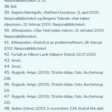
Nasjonalbiblioteket, s. 19.
Ibid.
Dagens Næringsliv
, «Raffinert bonanza», 11. april 2000.
Nasjonalbiblioteket og
Bergens Tidende,
«Kan takke
oljeprisen», 22. februar 2000. Nasjonalbiblioteket.
Aftenposten
, «Olav Fjell rydder videre», 31. oktober 2000.
Nasjonalbiblioteket.
Aftenposten
, «Statoil ut av problemraffineri», 28. februar
2001. Nasjonalbiblioteket
Fortalt av Håkon Lavik tidligere Statoil, 02.07.2020.
Smst..
Smst..
Ryggvik, Helge. (2009).
Til siste dråpe.
Oslo: Aschehoug:
238.
Ryggvik, Helge. (2009).
Til siste dråpe.
Oslo: Aschehoug:
231
Ryggvik, Helge. (2009).
Til siste dråpe
. Oslo: Aschehoug:
233.
Keilen, Erlend. (2003. 3. november).
E24.
Statoil fikk aldri