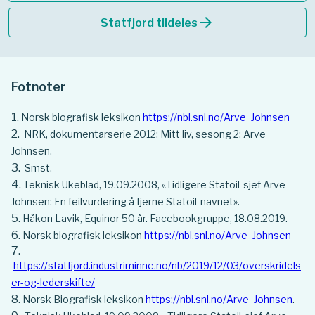
arrow_forward
Statfjord tildeles
Fotnoter
Norsk biografisk leksikon
https://nbl.snl.no/Arve_Johnsen
NRK, dokumentarserie 2012: Mitt liv, sesong 2: Arve
Johnsen.
Smst.
Teknisk Ukeblad, 19.09.2008, «Tidligere Statoil-sjef Arve
Johnsen: En feilvurdering å fjerne Statoil-navnet».
Håkon Lavik, Equinor 50 år. Facebookgruppe, 18.08.2019.
Norsk biografisk leksikon
https://nbl.snl.no/Arve_Johnsen
https://statfjord.industriminne.no/nb/2019/12/03/overskridels
er-og-lederskifte/
Norsk Biografisk leksikon
https://nbl.snl.no/Arve_Johnsen
.