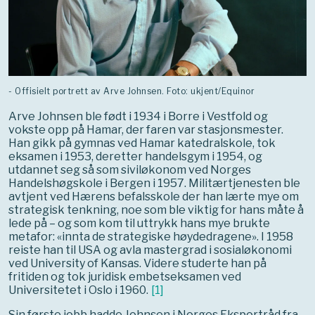
- Offisielt portrett av Arve Johnsen. Foto: ukjent/Equinor
Arve Johnsen ble født i 1934 i Borre i Vestfold og
vokste opp på Hamar, der faren var stasjonsmester.
Han gikk på gymnas ved Hamar katedralskole, tok
eksamen i 1953, deretter handelsgym i 1954, og
utdannet seg så som siviløkonom ved Norges
Handelshøgskole i Bergen i 1957. Militærtjenesten ble
avtjent ved Hærens befalsskole der han lærte mye om
strategisk tenkning, noe som ble viktig for hans måte å
lede på – og som kom til uttrykk hans mye brukte
metafor: «innta de strategiske høydedragene». I 1958
reiste han til USA og avla mastergrad i sosialøkonomi
ved University of Kansas. Videre studerte han på
fritiden og tok juridisk embetseksamen ved
Universitetet i Oslo i 1960.
[
1
]
Sin første jobb hadde Johnsen i Norges Eksportråd fra