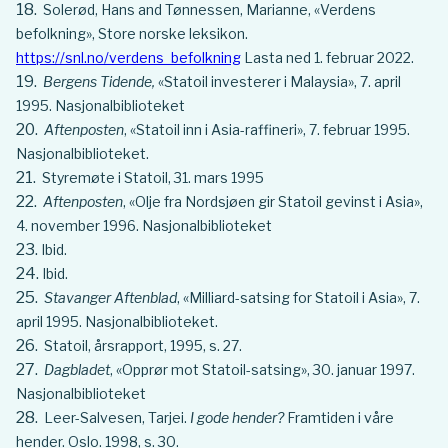
Solerød, Hans and Tønnessen, Marianne, «Verdens
befolkning», Store norske leksikon.
https://snl.no/verdens_befolkning
Lasta ned 1. februar 2022.
Bergens Tidende,
«Statoil investerer i Malaysia», 7. april
1995. Nasjonalbiblioteket
Aftenposten
, «Statoil inn i Asia-raffineri», 7. februar 1995.
Nasjonalbiblioteket.
Styremøte i Statoil, 31. mars 1995
Aftenposten
, «Olje fra Nordsjøen gir Statoil gevinst i Asia»,
4. november 1996. Nasjonalbiblioteket
Ibid.
Ibid.
Stavanger Aftenblad
, «Milliard-satsing for Statoil i Asia», 7.
april 1995. Nasjonalbiblioteket.
Statoil, årsrapport, 1995, s. 27.
Dagbladet
, «Opprør mot Statoil-satsing», 30. januar 1997.
Nasjonalbiblioteket
Leer-Salvesen, Tarjei.
I gode hender?
Framtiden i våre
hender. Oslo. 1998, s. 30.