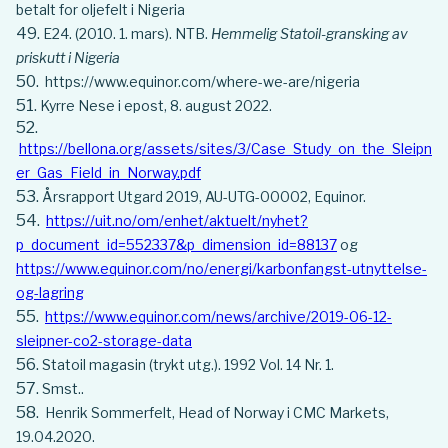
betalt for oljefelt i Nigeria
E24. (2010. 1. mars). NTB.
Hemmelig Statoil-gransking av
priskutt i Nigeria
https://www.equinor.com/where-we-are/nigeria
Kyrre Nese i epost, 8. august 2022.
https://bellona.org/assets/sites/3/Case_Study_on_the_Sleipn
er_Gas_Field_in_Norway.pdf
Årsrapport Utgard 2019, AU-UTG-00002, Equinor.
https://uit.no/om/enhet/aktuelt/nyhet?
p_document_id=552337&p_dimension_id=88137
og
https://www.equinor.com/no/energi/karbonfangst-utnyttelse-
og-lagring
https://www.equinor.com/news/archive/2019-06-12-
sleipner-co2-storage-data
Statoil magasin (trykt utg.). 1992 Vol. 14 Nr. 1.
Smst..
Henrik Sommerfelt, Head of Norway i CMC Markets,
19.04.2020.