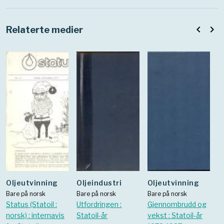
navigate_before
navigate_next
Relaterte medier
Oljeutvinning
oljeindustri
oljeutvinning
Bare på norsk
Bare på norsk
Bare på norsk
Status (Statoil :
Utfordringen :
Gjennombrudd og
norsk) : internavis
Statoil-år
vekst : Statoil-år