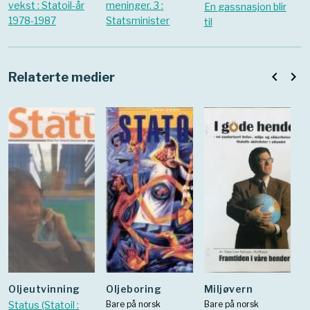
vekst : Statoil-år
meninger. 3 :
En gassnasjon blir
1978-1987
Statsminister
til
navigate_before
navigate_next
Relaterte medier
Oljeutvinning
Oljeboring
Miljøvern
Status (Statoil :
Bare på norsk
Bare på norsk