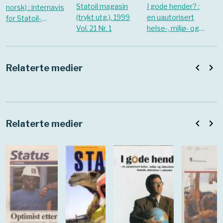
Statoil magasin
I gode hender? :
norsk) : internavis
(trykt utg.). 1999
en uautorisert
for Statoil-
Vol. 21 Nr. 1
helse-, miljø- og
ansatte. oktober
sikkerhetsrapport
1998
om Statoils
aktiviteter i
navigate_before
navigate_next
Relaterte medier
utlandet
navigate_before
navigate_next
Relaterte medier