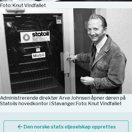
Foto: Knut Vindfallet
Administrerende direktør Arve Johnsen åpner døren på
Statoils hovedkontor i Stavanger.Foto: Knut Vindfallet
arrow_back
Den norske stats oljeselskap opprettes