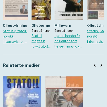
Oljeutvinning
Oljeboring
Miljøvern
Oljeutvinn
Status (Statoil :
Bare på norsk
Bare på norsk
Status (Stato
Statoil
I gode hender? :
norsk) :
norsk) :
magasin
en uautorisert
internavis for
internavis fo
(trykt utg.).
helse-, miljø- og
Statoil-
Statoil-
1998 Vol.
sikkerhetsrapport
ansatte. 1995
ansatte. 20
20 Nr. 3
om Statoils
Nr. 8
Nr. 10
aktiviteter i
navigate_before
navigate_next
Relaterte medier
utlandet