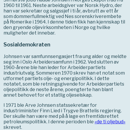
1960 til 1961. Neste arbeidsgiver var Norsk Hydro, der
han var sekretær og salgssjef i ti år, avbrutt av ett år
som dommerfullmektig ved Nes sorenskriverembete
på Romerike i 1964. I denne tiden fikk han kjennskap til
den gryende oljevirksomheten i Norge og hvilke
muligheter det innebar.
Sosialdemokraten
Johnsen var samfunnsengasjert fra ung alder og meldte
seg inn i Oslo Arbeidersamfunn i 1962. Ved slutten av
1960-årene ble han leder for Arbeiderpartiets
industriutvalg. Sommeren 1970 skrev han et notat som
utformet partiets olje- og energipolitikk. I dette
notatet, som ble retningsgivende for Arbeiderpartiets
oljepolitikk de neste årene, poengterte han blant
annet behovet for et statlig oljeselskap.
I 1971 ble Arve Johnsen statssekretær for
industriminister Finn Lied i Trygve Brattelis regjering.
Der skulle han være med på å lage en fremtidsrettet
petroleumspolitikk. I denne perioden ble
«de ti oljebud»
skrevet.