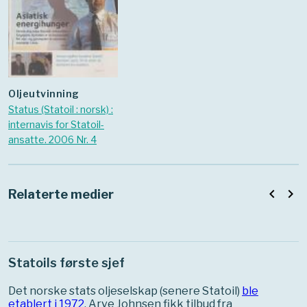
Oljeutvinning
Status (Statoil : norsk) :
internavis for Statoil-
ansatte. 2006 Nr. 4
navigate_before
navigate_next
Relaterte medier
Statoils første sjef
Det norske stats oljeselskap (senere Statoil)
ble
etablert i 1972
. Arve Johnsen fikk tilbud fra