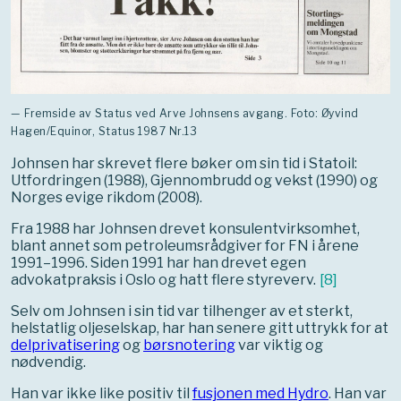
— Fremside av Status ved Arve Johnsens avgang. Foto: Øyvind
Hagen/Equinor, Status 1987 Nr.13
Johnsen har skrevet flere bøker om sin tid i Statoil:
Utfordringen (1988), Gjennombrudd og vekst (1990) og
Norges evige rikdom (2008).
Fra 1988 har Johnsen drevet konsulentvirksomhet,
blant annet som petroleumsrådgiver for FN i årene
1991–1996. Siden 1991 har han drevet egen
advokatpraksis i Oslo og hatt flere styreverv.
[
8
]
Selv om Johnsen i sin tid var tilhenger av et sterkt,
helstatlig oljeselskap, har han senere gitt uttrykk for at
delprivatisering
og
børsnotering
var viktig og
nødvendig.
Han var ikke like positiv til
fusjonen med Hydro
. Han var