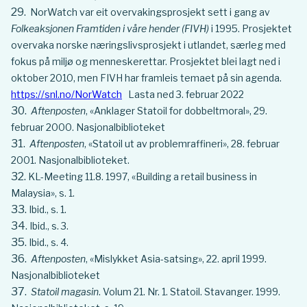
NorWatch var eit overvakingsprosjekt sett i gang av
Folkeaksjonen Framtiden i våre hender (FIVH)
i 1995. Prosjektet
overvaka norske næringslivsprosjekt i utlandet, særleg med
fokus på miljø og menneskerettar. Prosjektet blei lagt ned i
oktober 2010, men FIVH har framleis temaet på sin agenda.
https://snl.no/NorWatch
Lasta ned 3. februar 2022
Aftenposten
, «Anklager Statoil for dobbeltmoral», 29.
februar 2000. Nasjonalbiblioteket
Aftenposten
, «Statoil ut av problemraffineri», 28. februar
2001. Nasjonalbiblioteket.
KL-Meeting 11.8. 1997, «Building a retail business in
Malaysia», s. 1.
Ibid., s. 1.
Ibid., s. 3.
Ibid., s. 4.
Aftenposten
, «Mislykket Asia-satsing», 22. april 1999.
Nasjonalbiblioteket
Statoil magasin
. Volum 21. Nr. 1. Statoil. Stavanger. 1999.