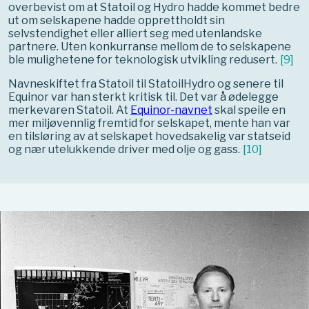
overbevist om at Statoil og Hydro hadde kommet bedre
ut om selskapene hadde opprettholdt sin
selvstendighet eller alliert seg med utenlandske
partnere. Uten konkurranse mellom de to selskapene
ble mulighetene for teknologisk utvikling redusert.
[
9
]
Navneskiftet fra Statoil til StatoilHydro og senere til
Equinor var han sterkt kritisk til. Det var å ødelegge
merkevaren Statoil. At
Equinor-navnet
skal speile en
mer miljøvennlig fremtid for selskapet, mente han var
en tilsløring av at selskapet hovedsakelig var statseid
og nær utelukkende driver med olje og gass.
[
10
]