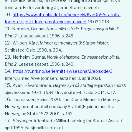
Teknisk Ukeblad, 19.09.2008, «Tidligere Statoil-sjef Arve
Johnsen: En feilvurdering å fjerne Statoil-navnet».
https://www.aftenbladet.no/aenergi/i/Kve0o5/statoils-
foerste-sjef-til-kamp-mot-equinor-navnet
19.03.2018.
Nerheim, Gunnar.
Norsk oljehistorie. En gassnasjon blir til.
Bind 2
. Leseselskapet. 1996, s. 249.
Willoch, Kåre.
Minner og meninger 3: Statsminister
.
Schibsted. Oslo. 1990, s. 304.
Nerheim, Gunnar.
Norsk oljehistorie. En gassnasjon blir til.
Bind 2
. Leseselskapet. 1996, s. 249.
https://tv.nrk.no/serie/mitt-liv/sesong/2/episode/3
Intervju med Arve Johnsen, lasta ned 9. april 2021.
Aven, Håvard Brede.
Høgres syn på statleg eigarskap i norsk
oljeverksemd 1970–1984
. Universitetet i Oslo. 2014, s. 17.
Thomassen, Eivind 2020. The Crude Means to Mastery.
Norwegian national oil company Statoil (Equinor) and the
Norwegian State 1972-2001, s. 162.
Stavanger Aftenblad
, «Milliard-satsing for Statoil i Asia», 7.
april 1995. Nasjonalbiblioteket.