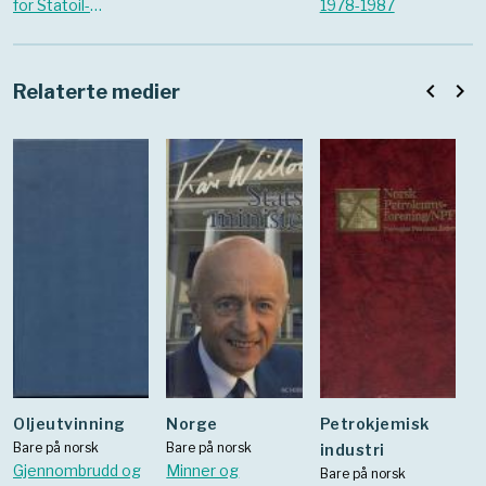
for Statoil-
1978-1987
ansatte. 1974 Vol.
1 Nr. 12
navigate_before
navigate_next
Relaterte medier
oljeutvinning
Norge
Petrokjemisk
Bare på norsk
Bare på norsk
industri
Gjennombrudd og
Minner og
Bare på norsk