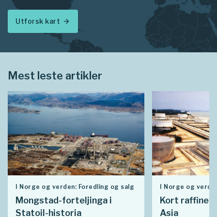
Utforsk kart
arrow_forward
Mest leste artikler
I Norge og verden: Foredling og salg
I Norge og verden
Mongstad-forteljinga i
Kort raffiner
Statoil-historia
Asia