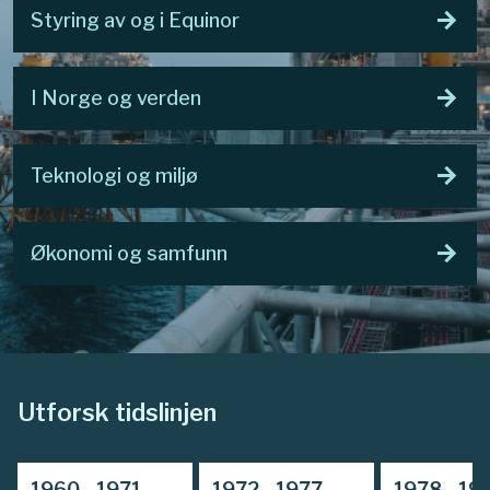
arrow_forward
Styring av og i Equinor
arrow_forward
I Norge og verden
arrow_forward
Teknologi og miljø
arrow_forward
Økonomi og samfunn
Utforsk tidslinjen
1960 - 1971
1972 - 1977
1978 - 19