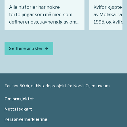
Alle historier har nokre
Kvifor kjøpte S
forteljingar som må med, som
av Melaka-raffin
definerer oss, uavhengig av om
1995, og kvifor
vi fortel om eit norsk
aksjeposten i 2
oljeselskap, familien vår eller vår
seinare?
eiga historie. Så å seie alle
Se flere artikler
arrow_forward
historiene om Statoil inneheld
minst éi historie om Mongstad-
raffineriet. Kvifor? Er eigentleg
forteljinga om Mongstad så
viktig i Statoil si historie?
Equinor 50 år, et historieprosjekt fra Norsk Oljemuseum
Om prosjektet
Nettstedkart
Personvernerklæring