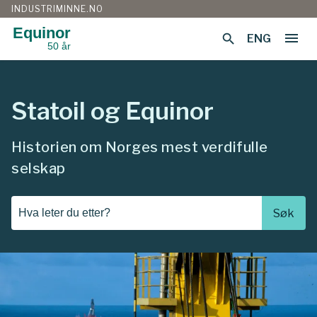
INDUSTRIMINNE.NO
Equinor
menu
search
ENG
50 år
Gå
til
innhold
Statoil og Equinor
Historien om Norges mest verdifulle
selskap
Søk...
Søk