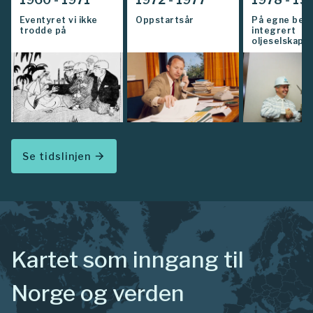
Eventyret vi ikke
Oppstartsår
På egne bein 
trodde på
integrert
oljeselskap
Se tidslinjen
arrow_forward
Kartet som inngang til
Norge og verden