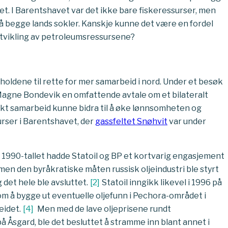
t. I Barentshavet var det ikke bare fiskeressurser, men
på begge lands sokler. Kanskje kunne det være en fordel
tvikling av petroleumsressursene?
holdene til rette for mer samarbeid i nord. Under et besøk
l Magne Bondevik en omfattende avtale om et bilateralt
ikt samarbeid kunne bidra til å øke lønnsomheten og
rser i Barentshavet, der
gassfeltet Snøhvit
var under
På 1990-tallet hadde Statoil og BP et kortvarig engasjement
 men den byråkratiske måten russisk oljeindustri ble styrt
 det hele ble avsluttet.
[
2
]
Statoil inngikk likevel i 1996 på
m å bygge ut eventuelle oljefunn i Pechora-området i
eidet.
[
4
]
Men med de lave oljeprisene rundt
å Åsgard, ble det besluttet å stramme inn blant annet i