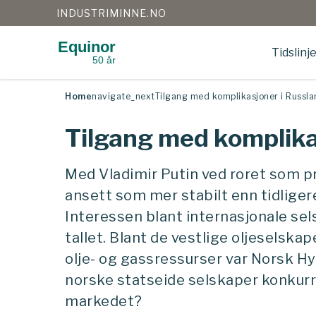
INDUSTRIMINNE.NO
Equinor
Tidslinj
50 år
Gå
til
innhold
Home
navigate_next
Tilgang med komplikasjoner i Russla
Tilgang med komplika
Med Vladimir Putin ved roret som pr
ansett som mer stabilt enn tidliger
Interessen blant internasjonale sel
tallet. Blant de vestlige oljeselsk
olje- og gassressurser var Norsk Hyd
norske statseide selskaper konkur
markedet?