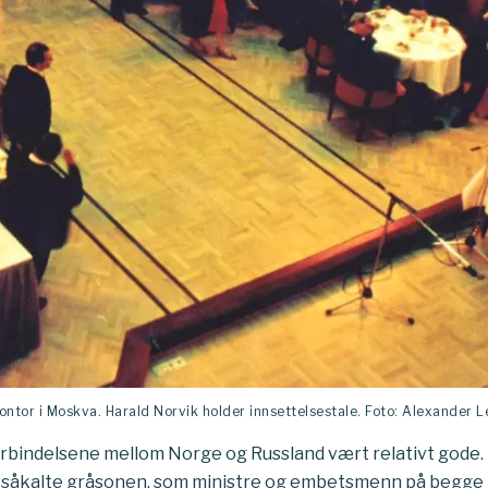
kontor i Moskva. Harald Norvik holder innsettelsestale. Foto: Alexander 
orbindelsene mellom Norge og Russland vært relativt gode.
n såkalte gråsonen, som ministre og embetsmenn på begge