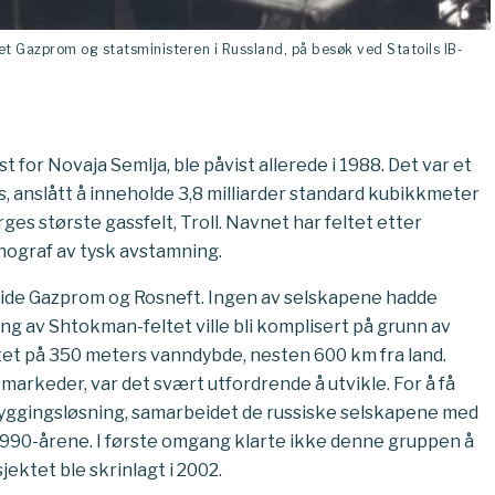
pet Gazprom og statsministeren i Russland, på besøk ved Statoils IB-
 for Novaja Semlja, ble påvist allerede i 1988. Det var et
s, anslått å inneholde 3,8 milliarder standard kubikkmeter
rges største gassfelt, Troll. Navnet har feltet etter
nograf av tysk avstamning.
tseide Gazprom og Rosneft. Ingen av selskapene hadde
g av Shtokman-feltet ville bli komplisert på grunn av
eltet på 350 meters vanndybde, nesten 600 km fra land.
ssmarkeder, var det svært utfordrende å utvikle. For å få
tbyggingsløsning, samarbeidet de russiske selskapene med
 1990-årene. I første omgang klarte ikke denne gruppen å
ektet ble skrinlagt i 2002.