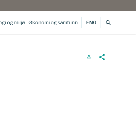
search
gi og miljø
Økonomi og samfunn
ENG
text_format
share