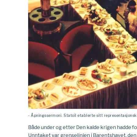
- Åpningssermoni. Statoil etablerte sitt representasjons
Både under og etter Den kalde krigen hadde f
Unntaket var grenselinjen i Barentshavet, de