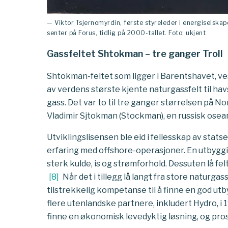
— Viktor Tsjernomyrdin, første styreleder i energiselska
senter på Forus, tidlig på 2000-tallet. Foto: ukjent
Gassfeltet Shtokman – tre ganger Troll
Shtokman-feltet som ligger i Barentshavet, vest
av verdens største kjente naturgassfelt til hav
gass. Det var to til tre ganger størrelsen på No
Vladimir Sjtokman (Stockman), en russisk osea
Utviklingslisensen ble eid i fellesskap av sta
erfaring med offshore-operasjoner. En utbyggin
sterk kulde, is og strømforhold. Dessuten lå f
[
8
]
Når det i tillegg lå langt fra store naturga
tilstrekkelig kompetanse til å finne en god u
flere utenlandske partnere, inkludert Hydro, i
finne en økonomisk levedyktig løsning, og prosj