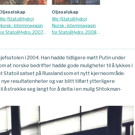
oljeselskap
oljeselskap
We (StatoilHydro)
We (StatoilHydro)
Norsk : internmagasin
Norsk : internmagasin
for StatoilHydro. 2007
for StatoilHydro. 2008
Nr. November
Nr. Februar
jefsstolen i 2004. Han hadde tidligere møtt Putin under
 om at norske bedrifter hadde gode muligheter til å lykkes i
at Statoil satset på Russland som et nytt kjerneområde.
ye resultatenheter og var blitt tilført ytterligere
 til å strekke seg langt for å delta i en mulig Shtokman-