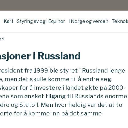
e
Kart
Styring av og i Equinor
I Norge og verden
Teknolo
nd
sjoner i Russland
esident fra 1999 ble styret i Russland lenge
e, men det skulle komme til å endre seg.
skaper for å investere i landet økte på 2000-
apene som ønsket tilgang til Russlands enorme
ro og Statoil. Men hvor heldig var det at to
rerte for å komme inn på det samme