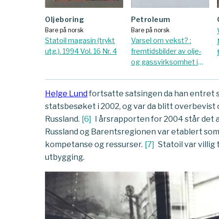
Oljeboring
petroleum
Bare på norsk
Bare på norsk
Statoil magasin (trykt
Varsel om vekst? :
utg.). 1994 Vol. 16 Nr. 4
fremtidsbilder av olje-
og gassvirksomhet i
Nord-Norge
Helge Lund
fortsatte satsingen da han entret s
statsbesøket i 2002, og var da blitt overbevist
Russland.
[
6
]
I årsrapporten for 2004 står det 
Russland og Barentsregionen var etablert som n
kompetanse og ressurser.
[
7
]
Statoil var villig
utbygging.