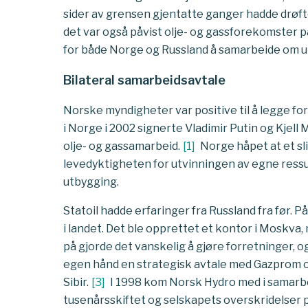
sider av grensen gjentatte ganger hadde drøfte
det var også påvist olje- og gassforekomster 
for både Norge og Russland å samarbeide om u
Bilateral samarbeidsavtale
Norske myndigheter var positive til å legge for
i Norge i 2002 signerte Vladimir Putin og Kjel
olje- og gassamarbeid.
[
1
]
Norge håpet at et sl
levedyktigheten for utvinningen av egne ressu
utbygging.
Statoil hadde erfaringer fra Russland fra før. 
i landet. Det ble opprettet et kontor i Moskva,
på gjorde det vanskelig å gjøre forretninger, og
egen hånd en strategisk avtale med Gazprom o
Sibir.
[
3
]
I 1998 kom Norsk Hydro med i samarb
tusenårsskiftet og selskapets overskridelser p