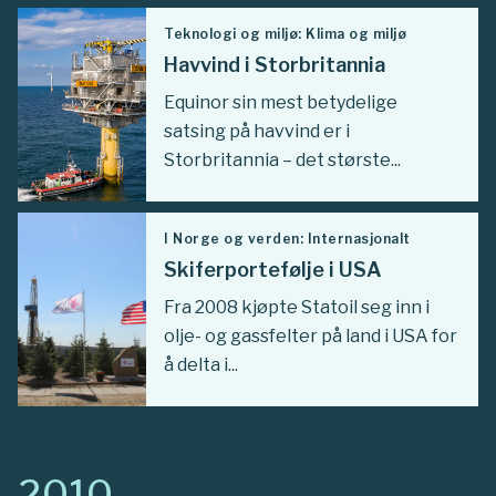
Teknologi og miljø: Klima og miljø
Havvind i Storbritannia
Equinor sin mest betydelige
satsing på havvind er i
Storbritannia – det største...
I Norge og verden: Internasjonalt
Skiferportefølje i USA
Fra 2008 kjøpte Statoil seg inn i
olje- og gassfelter på land i USA for
å delta i...
2010