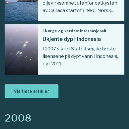
oljevirksomhet utenfor østkysten
av Canada startet i 1996. Norsk...
I Norge og verden: Internasjonalt
Ukjente dyp i Indonesia
I 2007 sikret Statoil seg de første
lisensene på dypt vann i Indonesia,
og i 2011...
Vis flere artikler
2008