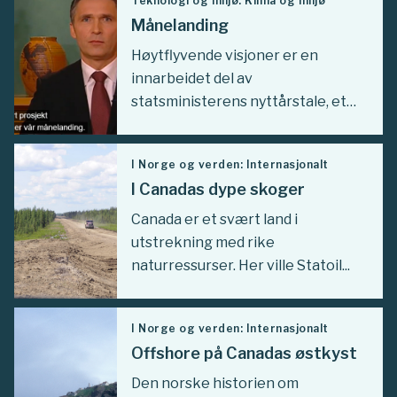
Teknologi og miljø: Klima og miljø
Månelanding
Høytflyvende visjoner er en
innarbeidet del av
statsministerens nyttårstale, et
årlig...
I Norge og verden: Internasjonalt
I Canadas dype skoger
Canada er et svært land i
utstrekning med rike
naturressurser. Her ville Statoil...
I Norge og verden: Internasjonalt
Offshore på Canadas østkyst
Den norske historien om