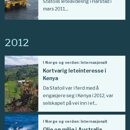
Statoils leteavdeling i Harstad i
mars 2011....
2012
I Norge og verden: Internasjonalt
Kortvarig leteinteresse i
Kenya
Da Statoil var i ferd med å
engasjere seg i Kenya i 2012, var
selskapet på vei inn i et...
I Norge og verden: Internasjonalt
Olje og miljø i Australia