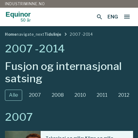
INDUSTRIMINNE.NO
Equinor
menu
search
ENG
50 år
Gå
navigate_next
til
Home
navigate_next
Tidslinje
2007 -2014
innhold
2007 -2014
Fusjon og internasjonal
satsing
Alle
2007
2008
2010
2011
2012
2007