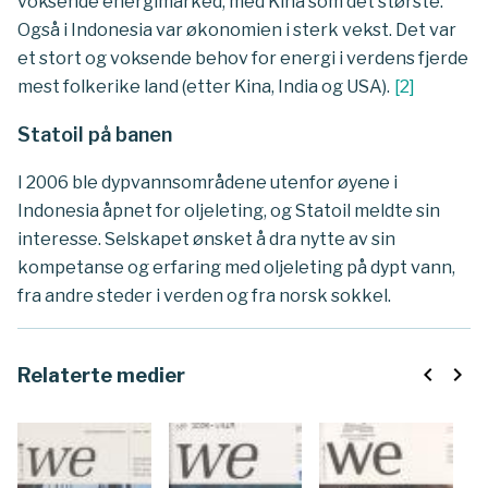
voksende energimarked, med Kina som det største.
Også i Indonesia var økonomien i sterk vekst. Det var
et stort og voksende behov for energi i verdens fjerde
mest folkerike land (etter Kina, India og USA).
[
2
]
Statoil på banen
I 2006 ble dypvannsområdene utenfor øyene i
Indonesia åpnet for oljeleting, og Statoil meldte sin
interesse. Selskapet ønsket å dra nytte av sin
kompetanse og erfaring med oljeleting på dypt vann,
fra andre steder i verden og fra norsk sokkel.
navigate_before
navigate_next
Relaterte medier