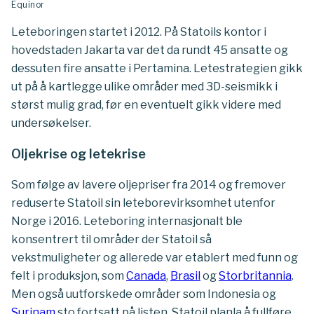
Equinor
Leteboringen startet i 2012. På Statoils kontor i
hovedstaden Jakarta var det da rundt 45 ansatte og
dessuten fire ansatte i Pertamina. Letestrategien gikk
ut på å kartlegge ulike områder med 3D-seismikk i
størst mulig grad, før en eventuelt gikk videre med
undersøkelser.
Oljekrise og letekrise
Som følge av lavere oljepriser fra 2014 og fremover
reduserte Statoil sin leteborevirksomhet utenfor
Norge i 2016. Leteboring internasjonalt ble
konsentrert til områder der Statoil så
vekstmuligheter og allerede var etablert med funn og
felt i produksjon, som
Canada
,
Brasil
og
Storbritannia
.
Men også uutforskede områder som Indonesia og
Surinam
sto fortsatt på listen. Statoil planla å fullføre