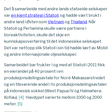
Det å samarbeide med andre lands statseide selskaper
var
en kjent strategi i Statoil
, og hadde vært brukt i
andre land i Østen som
Vietnam
og
Thailand
. Når
Statoil og Pertamina skulle være partnere i
boreaktiviteten, skulle det skje en
kunnskapsoverføring til det indonesiske selskapet.
Det var nettopp slik Statoil i sin tid hadde lært av Mobil
og andre internasjonale oljeselskaper.
Samarbeidet bar frukter i og med at Statoil i 2011 fikk
en eierandel på 40 prosent i en
produksjonsdelingsavtale for Nord-Makassarstredet
og en tilsvarende andel i to produksjonsdelingsavtaler
på indonesisk sokkel (West Papua IV og Halmahera-
Kofiau).
[
4
]
Havdypet varierte mellom 1000 og 2000
meter.
[
5
]