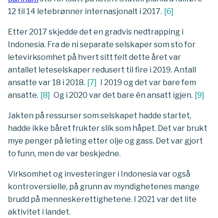
12 til 14 letebrønner internasjonalt i 2017.
[
6
]
Etter 2017 skjedde det en gradvis nedtrapping i
Indonesia. Fra de ni separate selskaper som sto for
letevirksomhet på hvert sitt felt dette året var
antallet leteselskaper redusert til fire i 2019. Antall
ansatte var 18 i 2018.
[
7
]
I 2019 og det var bare fem
ansatte.
[
8
]
Og i 2020 var det bare én ansatt igjen.
[
9
]
Jakten på ressurser som selskapet hadde startet,
hadde ikke båret frukter slik som håpet. Det var brukt
mye penger på leting etter olje og gass. Det var gjort
to funn, men de var beskjedne.
Virksomhet og investeringer i Indonesia var også
kontroversielle, på grunn av myndighetenes mange
brudd på menneskerettighetene. I 2021 var det lite
aktivitet i landet.