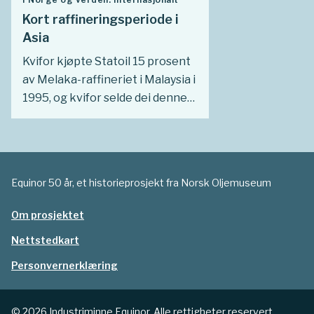
Kort raffineringsperiode i
Asia
Kvifor kjøpte Statoil 15 prosent
av Melaka-raffineriet i Malaysia i
1995, og kvifor selde dei denne
aksjeposten i 2001, berre seks år
seinare?
Equinor 50 år, et historieprosjekt fra Norsk Oljemuseum
Om prosjektet
Nettstedkart
Personvernerklæring
© 2026 Industriminne Equinor. Alle rettigheter reservert.