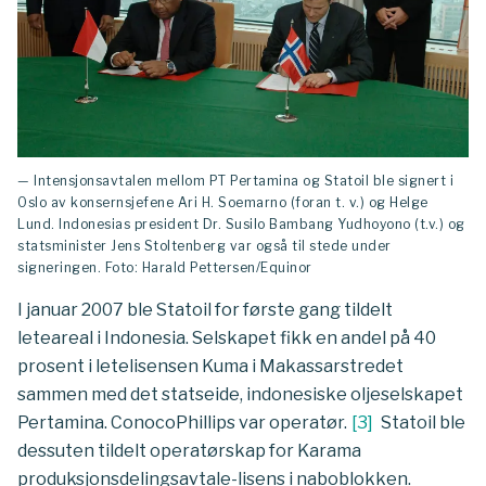
— Intensjonsavtalen mellom PT Pertamina og Statoil ble signert i
Oslo av konsernsjefene Ari H. Soemarno (foran t. v.) og Helge
Lund. Indonesias president Dr. Susilo Bambang Yudhoyono (t.v.) og
statsminister Jens Stoltenberg var også til stede under
signeringen. Foto: Harald Pettersen/Equinor
I januar 2007 ble Statoil for første gang tildelt
leteareal i Indonesia. Selskapet fikk en andel på 40
prosent i letelisensen Kuma i Makassarstredet
sammen med det statseide, indonesiske oljeselskapet
Pertamina. ConocoPhillips var operatør.
[
3
]
Statoil ble
dessuten tildelt operatørskap for Karama
produksjonsdelingsavtale-lisens i naboblokken.