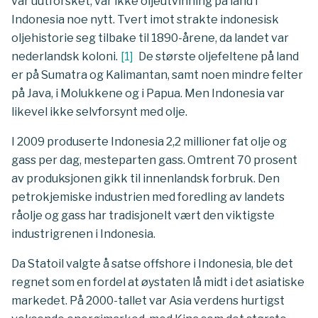
var uutforsket, var ikke oljeutvinning på land i
Indonesia noe nytt. Tvert imot strakte indonesisk
oljehistorie seg tilbake til 1890-årene, da landet var
nederlandsk koloni.
[
1
]
De største oljefeltene på land
er på Sumatra og Kalimantan, samt noen mindre felter
på Java, i Molukkene og i Papua. Men Indonesia var
likevel ikke selvforsynt med olje.
I 2009 produserte Indonesia 2,2 millioner fat olje og
gass per dag, mesteparten gass. Omtrent 70 prosent
av produksjonen gikk til innenlandsk forbruk. Den
petrokjemiske industrien med foredling av landets
råolje og gass har tradisjonelt vært den viktigste
industrigrenen i Indonesia.
Da Statoil valgte å satse offshore i Indonesia, ble det
regnet som en fordel at øystaten lå midt i det asiatiske
markedet. På 2000-tallet var Asia verdens hurtigst