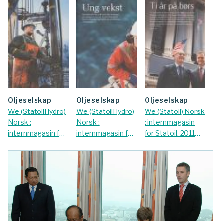
oljeselskap
oljeselskap
oljeselskap
We (StatoilHydro)
We (StatoilHydro)
We (Statoil) Norsk
Norsk :
Norsk :
: internmagasin
internmagasin for
internmagasin for
for Statoil. 2011
StatoilHydro.
StatoilHydro.
Nr. Juni
2008 Nr. Februar
2008 Nr. Juni