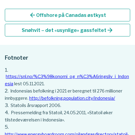
arrow_back
Offshore på Canadas østkyst
arrow_forward
Snøhvit – det «usynlige» gassfeltet
Fotnoter
https://snl.no/%C3%98konomi_og_n%C3%A6ringsliv_i_Indon
esia
lest 05.11.2021.
Indonesias befolkning i 2021 er beregnet til 276 millioner
innbyggere.
http://befolkning.population.city/indonesia/
Statoils årsrapport 2006.
Pressemelding fra Statoil, 24.05.2011, «Statoil øker
tilstedeværelsen i Indonesia».
http://www.energyboardroom.com/oilandgasdirectory/statoil-