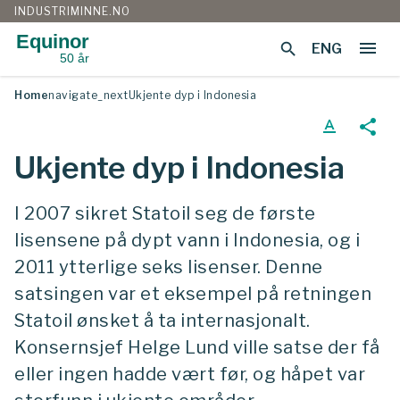
INDUSTRIMINNE.NO
Equinor
menu
search
ENG
50 år
Gå
Home
navigate_next
Ukjente dyp i Indonesia
til
innhold
text_format
share
Ukjente dyp i Indonesia
I 2007 sikret Statoil seg de første
lisensene på dypt vann i Indonesia, og i
2011 ytterlige seks lisenser. Denne
satsingen var et eksempel på retningen
Statoil ønsket å ta internasjonalt.
Konsernsjef Helge Lund ville satse der få
eller ingen hadde vært før, og håpet var