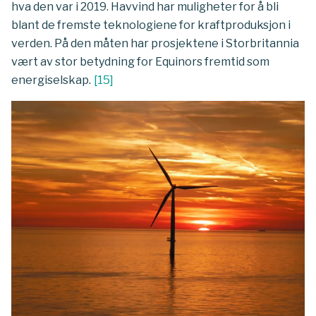
hva den var i 2019. Havvind har muligheter for å bli
blant de fremste teknologiene for kraftproduksjon i
verden. På den måten har prosjektene i Storbritannia
vært av stor betydning for Equinors fremtid som
energiselskap.
[
15
]