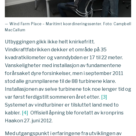
— Wind Farm Place – Maritimt koordineringssenter. Foto: Campbell
MacCallum
Utbyggingen gikk ikke helt knirkefritt.
Vindkraftfabrikken dekker et område på 35
kvadratkilometer og vanndybden er 17 til 22 meter.
Vanskeligheter med installasjon av fundamentene
forårsaket dyre forsinkelser, men i september 2011
stod alle grunnpilarene til de 88 turbinene klare.
Installasjonen av selve turbinene tok noe lenger tid og
var først ferdigstilt sommeren året etter.
[
3
]
Systemet av vindturbiner er tilsluttet land med to
kabler.
[
4
]
Offisiell åpning ble foretatt av kronprins
Haakon 27. juni 2012.
Med utgangspunkt i erfaringene fra utviklingen av