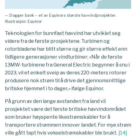
— Dogger bank – et av Equinors største havvindprosjekter.
Illustrasjon: Equinor
Teknologien for bunnfast havvind har utviklet seg
videre fra de første prosjektene. Turbinen og
rotorbladene har blitt større og gir større effekt enn
tidligere generasjoner vindturbiner: «Når de første
13MW-turbinene fra General Electric begynner å snu i
2023, vil et enkelt sveip av deres 220-meters rotorer
produsere nok strøm til å drive det gjennomsnittlige
britiske hjemmet i to dager,» ifølge Equinor.
På grunn av den lange avstanden fra land vil
prosjektet være det første britiske havvindområdet
som bruker høyspente likestrømskabler for å
transportere strømmen innover landet. For mye strøm
ville gått tapt hvis vekselstrømskabler ble brukt.
[
14
]