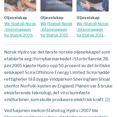
oljeselskap
oljeselskap
oljeselskap
We (Statoil) Norsk
We (Statoil) Norsk
We (Statoil) Norsk
: internmagasin
: internmagasin
: internmagasin
for Statoil. 2009
for Statoil. 2010
for Statoil. 2011
Nr. April
Nr. September
Nr. Oktober
Norsk Hydro var det første norske oljeselskapet som
etablerte seg i fornybarmarkedet i Storbritannia. 28.
juni 2005 kjøpte Hydro opp 50 prosent av det britiske
selskapet Scira Offshore Energy Limited. Scira hadde
rettigheter til å bygge vindparken Sheringham Shoal
utenfor Norfolk-kysten av England. Planen var å bruke
eksisterende teknologi, det vil si bunnfaste
vindturbiner, som skulle produsere elektrisk kraft.
[
2
]
Ved fusjonen mellom Statoil og Hydro i 2007 ble