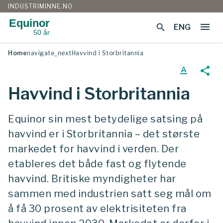
INDUSTRIMINNE.NO
Equinor
menu
search
ENG
50 år
Gå
Home
navigate_next
Havvind i Storbritannia
til
innhold
text_format
share
Havvind i Storbritannia
Equinor sin mest betydelige satsing på
havvind er i Storbritannia – det største
markedet for havvind i verden. Der
etableres det både fast og flytende
havvind. Britiske myndigheter har
sammen med industrien satt seg mål om
å få 30 prosent av elektrisiteten fra