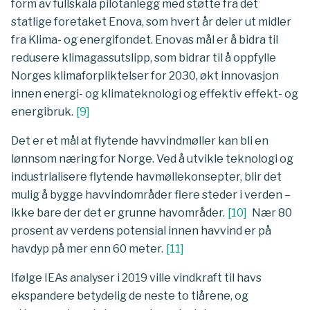
form av fullskala pilotanlegg med støtte fra det
statlige foretaket Enova, som hvert år deler ut midler
fra Klima- og energifondet. Enovas mål er å bidra til
redusere klimagassutslipp, som bidrar til å oppfylle
Norges klimaforpliktelser for 2030, økt innovasjon
innen energi- og klimateknologi og effektiv effekt- og
energibruk.
[
9
]
Det er et mål at flytende havvindmøller kan bli en
lønnsom næring for Norge. Ved å utvikle teknologi og
industrialisere flytende havmøllekonsepter, blir det
mulig å bygge havvindområder flere steder i verden –
ikke bare der det er grunne havområder.
[
10
]
Nær 80
prosent av verdens potensial innen havvind er på
havdyp på mer enn 60 meter.
[
11
]
Ifølge IEAs analyser i 2019 ville vindkraft til havs
ekspandere betydelig de neste to tiårene, og