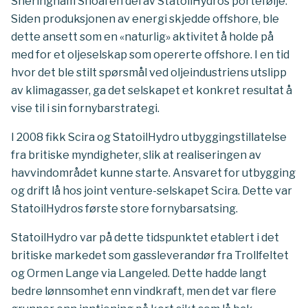
Sheringham Shoal en del av StatoilHydros portefølje.
Siden produksjonen av energi skjedde offshore, ble
dette ansett som en «naturlig» aktivitet å holde på
med for et oljeselskap som opererte offshore. I en tid
hvor det ble stilt spørsmål ved oljeindustriens utslipp
av klimagasser, ga det selskapet et konkret resultat å
vise til i sin fornybarstrategi.
I 2008 fikk Scira og StatoilHydro utbyggingstillatelse
fra britiske myndigheter, slik at realiseringen av
havvindområdet kunne starte. Ansvaret for utbygging
og drift lå hos joint venture-selskapet Scira. Dette var
StatoilHydros første store fornybarsatsing.
StatoilHydro var på dette tidspunktet etablert i det
britiske markedet som gassleverandør fra Trollfeltet
og Ormen Lange via Langeled. Dette hadde langt
bedre lønnsomhet enn vindkraft, men det var flere