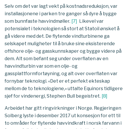
Selv om det var lagt vekt på kostnadsreduksjon, var
installasjonene i parken tre ganger så dyre å bygge
som bunnfaste havvindmøller.
[
7
]
Likevel var
potensialet i teknologien så stort at Statoil ønsket å
gå videre med det. De flytende vindturbinene ga
selskapet muligheter til å bruke sine eksisterende
offshore olje- og gasskunnskaper og bygge videre på
dem. Alt som befant seg under overflaten av en
havvindturbin var som en olje- og
gassplattformfortøyning, og alt over overflaten var
fornybar teknologi. «Det er et perfekt ekteskap
mellom de to teknologiene,» uttalte Equinors tidligere
sjef for vindenergi, Stephen Bull begeistret.
[
8
]
Arbeidet har gitt ringvirkninger i Norge. Regjeringen
Solberg lyste i desember 2017 ut konsesjon for ett til
to områder for flytende havvindkraft i norsk farvann i