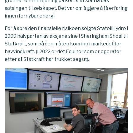
grunner enn inntjening på kort sikt som lå bak
satsingen til selskapet. Det var om å gjøre å få erfaring
innen fornybar energi.
For å spre den finansielle risikoen solgte StatoilHydro i
2009 halvparten av aksjene sine i Sheringham Shoal til
Statkraft, som på den måten kom inn i markedet for
havvindkraft. (I 2022 er det Equinor som er operatør
etter at Statkraft har trukket seg ut).