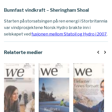
Bunnfast vindkraft – Sheringham Shoal
Starten på storsatsingen på ren energi i Storbritannia
var vindprosjektene Norsk Hydro brakte inn i
selskapet ved
fusjonen mellom Statoil og Hydro i 2007
.
navigate_before
navigate_next
Relaterte medier