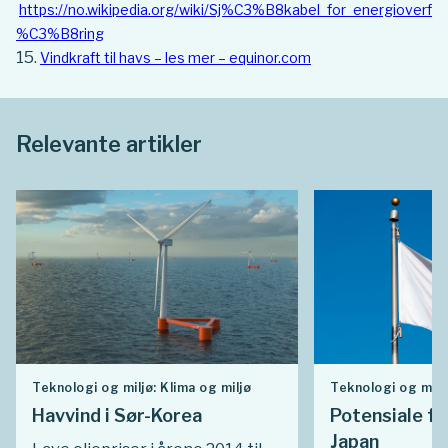
https://no.wikipedia.org/wiki/Sj%C3%B8kabel_for_energioverf
%C3%B8ring
Vindkraft til havs – les mer – equinor.com
Relevante artikler
Teknologi og miljø: Klima og miljø
Teknologi og miljø
Havvind i Sør-Korea
Potensiale fo
Japan