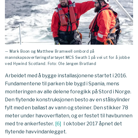
— Mark Boon og Matthew Bramwell ombord på
mannskapsoverføringsfartøyet MCS Swath 1 på vei ut for å jobbe
ved Hywind Scotland. Foto: Ole Jørgen Bratland
Arbeidet med å bygge installasjonene startet i 2016.
Fundamentene til parken ble bygd i Spania, mens
monteringen av alle delene foregikk på Stord i Norge.
Den flytende konstruksjonen besto av en stålsylinder
fylt med en ballast av vann og steiner. Den stikker 78
meter under havoverflaten, og er festet til havbunnen
med tre ankerfester.
[
6
]
I oktober 2017 åpnet det
flytende havvindanlegget.