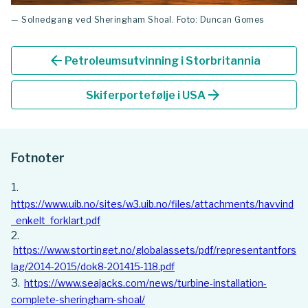
— Solnedgang ved Sheringham Shoal. Foto: Duncan Gomes
arrow_back
Petroleumsutvinning i Storbritannia
arrow_forward
Skiferportefølje i USA
Fotnoter
https://www.uib.no/sites/w3.uib.no/files/attachments/havvind
_enkelt_forklart.pdf
https://www.stortinget.no/globalassets/pdf/representantfors
lag/2014-2015/dok8-201415-118.pdf
https://www.seajacks.com/news/turbine-installation-
complete-sheringham-shoal/