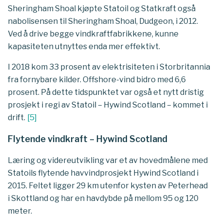
Sheringham Shoal kjøpte Statoil og Statkraft også
nabolisensen til Sheringham Shoal, Dudgeon, i 2012.
Ved å drive begge vindkraftfabrikkene, kunne
kapasiteten utnyttes enda mer effektivt.
I 2018 kom 33 prosent av elektrisiteten i Storbritannia
fra fornybare kilder. Offshore-vind bidro med 6,6
prosent. På dette tidspunktet var også et nytt dristig
prosjekt i regi av Statoil – Hywind Scotland – kommet i
drift.
[
5
]
Flytende vindkraft – Hywind Scotland
Læring og videreutvikling var et av hovedmålene med
Statoils flytende havvindprosjekt Hywind Scotland i
2015. Feltet ligger 29 km utenfor kysten av Peterhead
i Skottland og har en havdybde på mellom 95 og 120
meter.