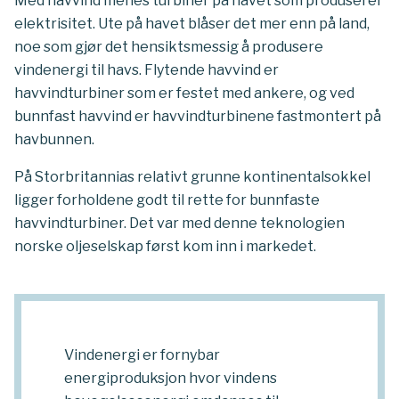
Med havvind menes turbiner på havet som produserer
elektrisitet. Ute på havet blåser det mer enn på land,
noe som gjør det hensiktsmessig å produsere
vindenergi til havs. Flytende havvind er
havvindturbiner som er festet med ankere, og ved
bunnfast havvind er havvindturbinene fastmontert på
havbunnen.
På Storbritannias relativt grunne kontinentalsokkel
ligger forholdene godt til rette for bunnfaste
havvindturbiner. Det var med denne teknologien
norske oljeselskap først kom inn i markedet.
Vindenergi er fornybar
energiproduksjon hvor vindens