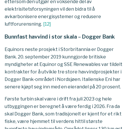
ettersom den utgjør en voksende del av
elektrisitetsforsyningen vil den bidra til å
avkarbonisere energisystemer og redusere
luftforurensning.
[
12
]
Bunnfast havvind i stor skala – Dogger Bank
Equinors neste prosjekt i Storbritannia er Dogger
Bank. 20. september 2019 kunngjorde britiske
myndigheter at Equinor og SSE Renewables var tildelt
kontrakter for å utvikle tre store havvindprosjekter i
Dogger Bank-området i Nordsjøen. Italienske Eni har
senere kjøpt seg inn med en eierandel på 20 prosent.
Første turbin skal være i drift fra juli 2023 og hele
utbyggingen er beregnet å være ferdig i 2026. Fra da
skal Dogger Bank, som tradisjonelt er kjent for et rikt
fiske, være hjemmet til verdens hittil største
bunnfaste havvindområde. Området ligger 130 km øst