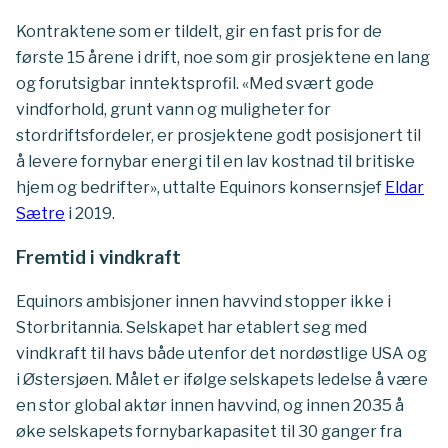
Kontraktene som er tildelt, gir en fast pris for de
første 15 årene i drift, noe som gir prosjektene en lang
og forutsigbar inntektsprofil. «Med svært gode
vindforhold, grunt vann og muligheter for
stordriftsfordeler, er prosjektene godt posisjonert til
å levere fornybar energi til en lav kostnad til britiske
hjem og bedrifter», uttalte Equinors konsernsjef
Eldar
Sætre
i 2019.
Fremtid i vindkraft
Equinors ambisjoner innen havvind stopper ikke i
Storbritannia. Selskapet har etablert seg med
vindkraft til havs både utenfor det nordøstlige USA og
i Østersjøen. Målet er ifølge selskapets ledelse å være
en stor global aktør innen havvind, og innen 2035 å
øke selskapets fornybarkapasitet til 30 ganger fra