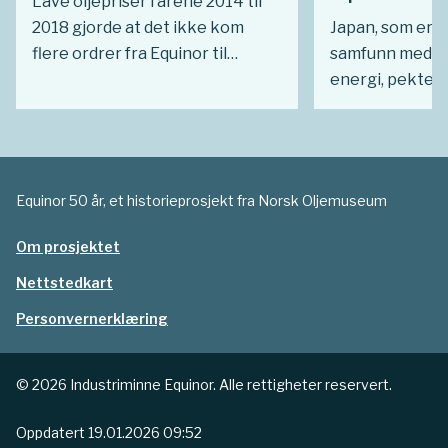
Lave oljepriser i årene 2014 til
2018 gjorde at det ikke kom
Japan, som er e
flere ordrer fra Equinor til
samfunn med st
sørkoreanske verft på en stund.
energi, pekte se
Det betydde likevel ikke at
marked for hav
Equinor trakk seg ut. Selskapet
ambisjon om å 
så mulighetene for et nytt
fornybare energ
industrielt samarbeid innen
forsterket dett
Equinor 50 år, et historieprosjekt fra Norsk Oljemuseum
fornybar energi i det teknisk
etablerte konto
høykompetente landet.
med formål om 
Om prosjektet
fornybarmarke
Nettstedkart
Personvernerklæring
© 2026 Industriminne Equinor. Alle rettigheter reservert.
Oppdatert
19.01.2026 09:52