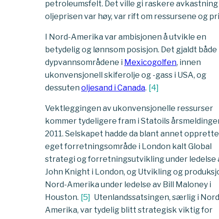
petroleumsfelt. Det ville gi raskere avkastning
oljeprisen var høy, var rift om ressursene og p
I Nord-Amerika var ambisjonen å utvikle en
betydelig og lønnsom posisjon. Det gjaldt både
dypvannsområdene i
Mexicogolfen
, innen
ukonvensjonell skiferolje og -gass i USA, og
dessuten
oljesand i Canada
.
[
4
]
Vektleggingen av ukonvensjonelle ressurser
kommer tydeligere fram i Statoils årsmeldinger
2011. Selskapet hadde da blant annet opprette
eget forretningsområde i London kalt Global
strategi og forretningsutvikling under ledelse 
John Knight i London, og Utvikling og produksj
Nord-Amerika under ledelse av Bill Maloney i
Houston.
[
5
]
Utenlandssatsingen, særlig i Nord
Amerika, var tydelig blitt strategisk viktig for