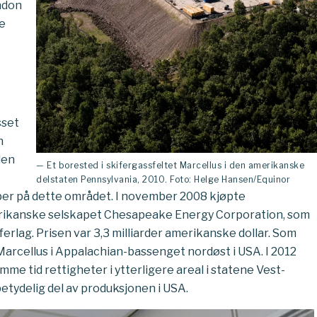
ondon
se
sset
n
den
— Et borested i skifergassfeltet Marcellus i den amerikanske
delstaten Pennsylvania, 2010. Foto: Helge Hansen/Equinor
per på dette området. I november 2008 kjøpte
merikanske selskapet Chesapeake Energy Corporation, som
iferlag. Prisen var 3,3 milliarder amerikanske dollar. Som
 Marcellus i Appalachian-bassenget nordøst i USA. I 2012
mme tid rettigheter i ytterligere areal i statene Vest-
 betydelig del av produksjonen i USA.