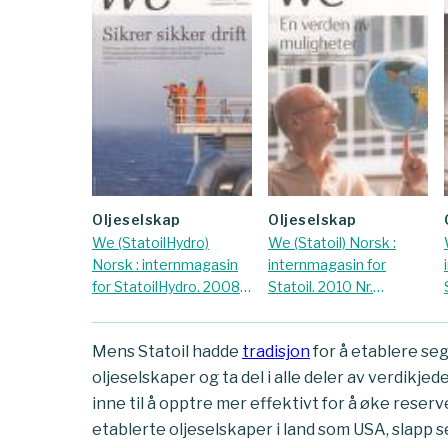
oljeselskap
oljeselskap
We (StatoilHydro)
We (Statoil) Norsk :
Norsk : internmagasin
internmagasin for
for StatoilHydro. 2008
Statoil. 2010 Nr.
Nr. Desember
Desember
Mens Statoil hadde
tradisjon
for å etablere seg
oljeselskaper og ta del i alle deler av verdikj
inne til å opptre mer effektivt for å øke reser
etablerte oljeselskaper i land som USA, slapp 