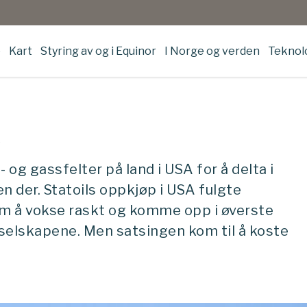
e
Kart
Styring av og i Equinor
I Norge og verden
Teknolo
A
- og gassfelter på land i USA for å delta i
n der. Statoils oppkjøp i USA fulgte
om å vokse raskt og komme opp i øverste
jeselskapene. Men satsingen kom til å koste