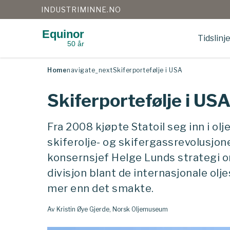
INDUSTRIMINNE.NO
Equinor
Tidslinj
50 år
Gå
til
innhold
Home
navigate_next
Skiferportefølje i USA
Skiferportefølje i US
Fra 2008 kjøpte Statoil seg inn i olje
skiferolje- og skifergassrevolusjone
konsernsjef Helge Lunds strategi 
divisjon blant de internasjonale ol
mer enn det smakte.
Av Kristin Øye Gjerde, Norsk Oljemuseum