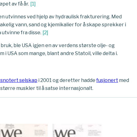
pet av få år.
[
1
]
en utvinnes ved hjelp av hydraulisk frakturering. Med
kelig vann, sand og kjemikalier for å skape sprekker i
å utvinne fra disse.
[
2
]
bruk, ble USA igjen en av verdens største olje- og
i USA som mange, blant andre Statoil, ville delta i.
snotert selskap
i 2001 og deretter hadde
fusjonert
med
større muskler til å satse internasjonalt.