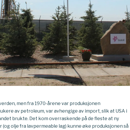
i verden, men fra 1970-årene var produksjonen
ere av petroleum, var avhengige av import, slik at USA i
landet brukte. Det kom overraskende på de fleste at ny
fer (og olje fra lavpermeable lag) kunne øke produksjonen så