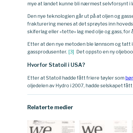
mye at landet kunne bli nærmest selvforsynt i lø
Den nye teknologien går ut på at oljen og gass
frakturering menes at det sprøytes inn hovedsa
skiferlag eller «tette» lag med olje og gass, for 
Etter at den nye metoden ble lønnsom og tatt i 
gassprodusenter.
[
3
]
Det oppsto en ny oljeboom 
Hvorfor Statoil i USA?
Etter at Statoil hadde fått friere tøyler som
bør
oljedelen av Hydro i 2007, hadde selskapet fått 
Relaterte medier