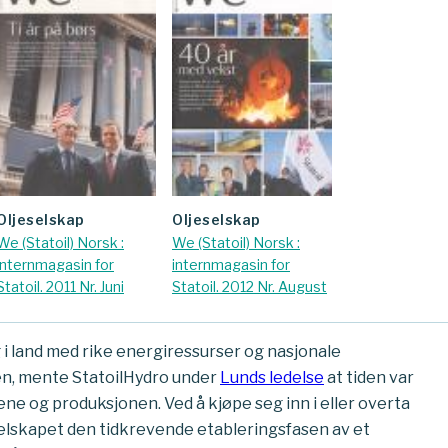
oljeselskap
oljeselskap
We (Statoil) Norsk :
We (Statoil) Norsk :
internmagasin for
internmagasin for
Statoil. 2011 Nr. Juni
Statoil. 2012 Nr. August
 i land med rike energiressurser og nasjonale
eden, mente StatoilHydro under
Lunds ledelse
at tiden var
vene og produksjonen. Ved å kjøpe seg inn i eller overta
selskapet den tidkrevende etableringsfasen av et