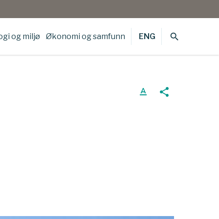
search
gi og miljø
Økonomi og samfunn
ENG
text_format
share