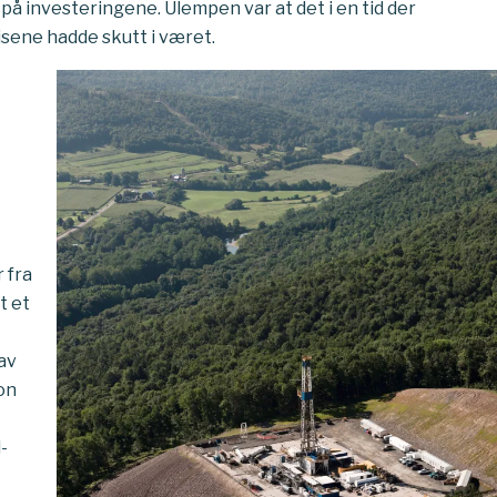
 på investeringene. Ulempen var at det i en tid der
risene hadde skutt i været.
 fra
t et
av
on
-