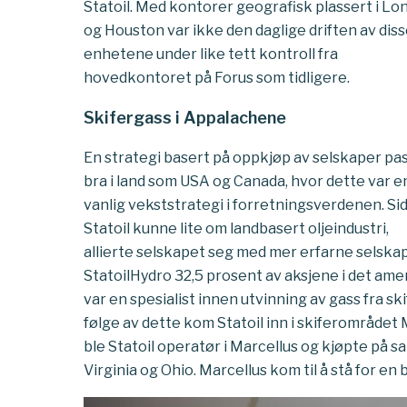
Statoil. Med kontorer geografisk plassert i L
og Houston var ikke den daglige driften av dis
enhetene under like tett kontroll fra
hovedkontoret på Forus som tidligere.
Skifergass i Appalachene
En strategi basert på oppkjøp av selskaper pa
bra i land som USA og Canada, hvor dette var e
vanlig vekststrategi i forretningsverdenen. Si
Statoil kunne lite om landbasert oljeindustri,
allierte selskapet seg med mer erfarne selska
StatoilHydro 32,5 prosent av aksjene i det a
var en spesialist innen utvinning av gass fra sk
følge av dette kom Statoil inn i skiferområdet
ble Statoil operatør i Marcellus og kjøpte på sa
Virginia og Ohio. Marcellus kom til å stå for en