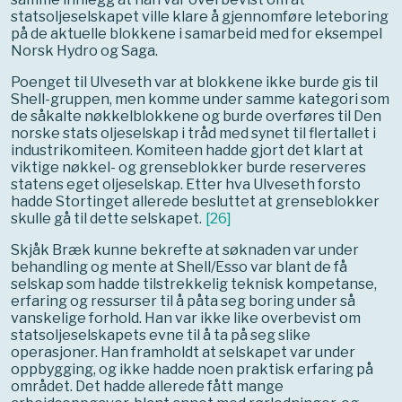
statsoljeselskapet ville klare å gjennomføre leteboring
på de aktuelle blokkene i samarbeid med for eksempel
Norsk Hydro og Saga.
Poenget til Ulveseth var at blokkene ikke burde gis til
Shell-gruppen, men komme under samme kategori som
de såkalte nøkkelblokkene og burde overføres til Den
norske stats oljeselskap i tråd med synet til flertallet i
industrikomiteen. Komiteen hadde gjort det klart at
viktige nøkkel- og grenseblokker burde reserveres
statens eget oljeselskap. Etter hva Ulveseth forsto
hadde Stortinget allerede besluttet at grenseblokker
skulle gå til dette selskapet.
[
26
]
Skjåk Bræk kunne bekrefte at søknaden var under
behandling og mente at Shell/Esso var blant de få
selskap som hadde tilstrekkelig teknisk kompetanse,
erfaring og ressurser til å påta seg boring under så
vanskelige forhold. Han var ikke like overbevist om
statsoljeselskapets evne til å ta på seg slike
operasjoner. Han framholdt at selskapet var under
oppbygging, og ikke hadde noen praktisk erfaring på
området. Det hadde allerede fått mange