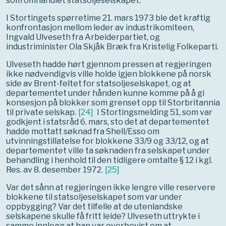
som omhandlet statsoljeselskapet.
I Stortingets spørretime 21. mars 1973 ble det kraftig
konfrontasjon mellom leder av industrikomiteen,
Ingvald Ulveseth fra Arbeiderpartiet, og
industriminister Ola Skjåk Bræk fra Kristelig Folkeparti.
Ulveseth hadde hørt gjennom pressen at regjeringen
ikke nødvendigvis ville holde igjen blokkene på norsk
side av Brent-feltet for statsoljeselskapet, og at
departementet under hånden kunne komme på å gi
konsesjon på blokker som grenset opp til Storbritannia
til private selskap.
[
24
]
I Stortingsmelding 51, som var
godkjent i statsråd 6. mars, sto det at departementet
hadde mottatt søknad fra Shell/Esso om
utvinningstillatelse for blokkene 33/9 og 33/12, og at
departementet ville ta søknaden fra selskapet under
behandling i henhold til den tidligere omtalte § 12 i kgl.
Res. av 8. desember 1972.
[
25
]
Var det sånn at regjeringen ikke lengre ville reservere
blokkene til statsoljeselskapet som var under
oppbygging? Var det tilfelle at de utenlandske
selskapene skulle få fritt leide? Ulveseth uttrykte i
samme innlegg at han var overbevist om at