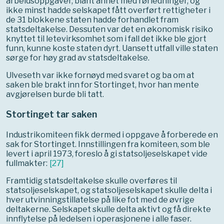
arbeidsoppgaver, blant annet med rørledninger, og
ikke minst hadde selskapet fått overført rettigheter i
de 31 blokkene staten hadde forhandlet fram
statsdeltakelse. Dessuten var det en økonomisk risiko
knyttet til letevirksomhet som i fall det ikke ble gjort
funn, kunne koste staten dyrt. Uansett utfall ville staten
sørge for høy grad av statsdeltakelse.
Ulveseth var ikke fornøyd med svaret og ba om at
saken ble brakt inn for Stortinget, hvor han mente
avgjørelsen burde bli tatt.
Stortinget tar saken
Industrikomiteen fikk dermed i oppgave å forberede en
sak for Stortinget. Innstillingen fra komiteen, som ble
levert i april 1973, foreslo å gi statsoljeselskapet vide
fullmakter:
[
27
]
Framtidig statsdeltakelse skulle overføres til
statsoljeselskapet, og statsoljeselskapet skulle delta i
hver utvinningstillatelse på like fot med de øvrige
deltakerne. Selskapet skulle delta aktivt og få direkte
innflytelse på ledelsen i operasjonene i alle faser.