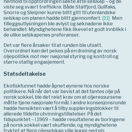
henhold til oppfordringen søkte åtte selskap – og de
viste seg svært treffsikre. Både Statfjord, Gullfaks,
Snorre og Sleipner kunne blitt gitt til utenlandske
selskap om planen hadde blitt gjennomført.
[
11
]
Men
tilleggsutlysningen ble avlyst og søknadene ikke
behandlet. Myndighetene fikk likevel et godt innblikk i
de ulike selskapenes preferanser.
Det var flere årsaker til at runden ble utsatt.
Overordnet kan det pekes på en dreining av norsk
oljepolitikk mot mer nasjonal styring og kontroll og
større statlig engasjement.
Statsdeltakelse
Ekofiskfunnet hadde åpnet øynene hos norske
politikere. Nå når det var bevist at det fantes olje på
norsk sokkel, ble det reist krav om at oljeressursene
måtte tjene nasjonale formål. I andre konsesjonsrunde
hadde hensikten vært å tilby suppleringsblokker til
allerede tildelte utvinningstillatelser. På det
tidspunktet – i 1969 – hadde resultatene av boringene
på norsk sokkel vært skuffende, og myndighetene
fryktet at flere oljeselskap ville legge ned sin