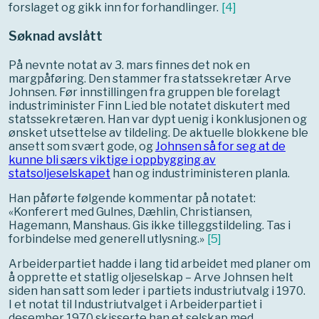
forslaget og gikk inn for forhandlinger.
[
4
]
Søknad avslått
På nevnte notat av 3. mars finnes det nok en
margpåføring. Den stammer fra statssekretær Arve
Johnsen. Før innstillingen fra gruppen ble forelagt
industriminister Finn Lied ble notatet diskutert med
statssekretæren. Han var dypt uenig i konklusjonen og
ønsket utsettelse av tildeling. De aktuelle blokkene ble
ansett som svært gode, og
Johnsen så for seg at de
kunne bli særs viktige i oppbygging av
statsoljeselskapet
han og industriministeren planla.
Han påførte følgende kommentar på notatet:
«Konferert med Gulnes, Dæhlin, Christiansen,
Hagemann, Manshaus. Gis ikke tilleggstildeling. Tas i
forbindelse med generell utlysning.»
[
5
]
Arbeiderpartiet hadde i lang tid arbeidet med planer om
å opprette et statlig oljeselskap – Arve Johnsen helt
siden han satt som leder i partiets industriutvalg i 1970.
I et notat til Industriutvalget i Arbeiderpartiet i
desember 1970 skisserte han et selskap med