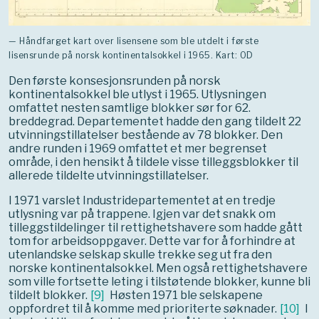
— Håndfarget kart over lisensene som ble utdelt i første
lisensrunde på norsk kontinentalsokkel i 1965. Kart: OD
Den første konsesjonsrunden på norsk
kontinentalsokkel ble utlyst i 1965. Utlysningen
omfattet nesten samtlige blokker sør for 62.
breddegrad. Departementet hadde den gang tildelt 22
utvinningstillatelser bestående av 78 blokker. Den
andre runden i 1969 omfattet et mer begrenset
område, i den hensikt å tildele visse tilleggsblokker til
allerede tildelte utvinningstillatelser.
I 1971 varslet Industridepartementet at en tredje
utlysning var på trappene. Igjen var det snakk om
tilleggstildelinger til rettighetshavere som hadde gått
tom for arbeidsoppgaver. Dette var for å forhindre at
utenlandske selskap skulle trekke seg ut fra den
norske kontinentalsokkel. Men også rettighetshavere
som ville fortsette leting i tilstøtende blokker, kunne bli
tildelt blokker.
[
9
]
Høsten 1971 ble selskapene
oppfordret til å komme med prioriterte søknader.
[
10
]
I