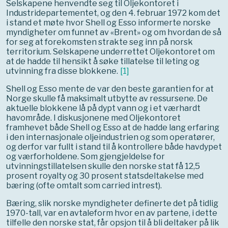
Selskapene henvendte seg til Oljekontoret i
Industridepartementet, og den 4. februar 1972 kom det
i stand et møte hvor Shell og Esso informerte norske
myndigheter om funnet av «Brent» og om hvordan de så
for seg at forekomsten strakte seg inn på norsk
territorium. Selskapene underrettet Oljekontoret om
at de hadde til hensikt å søke tillatelse til leting og
utvinning fra disse blokkene.
[
1
]
Shell og Esso mente de var den beste garantien for at
Norge skulle få maksimalt utbytte av ressursene. De
aktuelle blokkene lå på dypt vann og i et værhardt
havområde. I diskusjonene med Oljekontoret
framhevet både Shell og Esso at de hadde lang erfaring
i den internasjonale oljeindustrien og som operatører,
og derfor var fullt i stand til å kontrollere både havdypet
og værforholdene. Som gjengjeldelse for
utvinningstillatelsen skulle den norske stat få 12,5
prosent royalty og 30 prosent statsdeltakelse med
bæring (ofte omtalt som carried intrest).
Bæring, slik norske myndigheter definerte det på tidlig
1970-tall, var en avtaleform hvor en av partene, i dette
tilfelle den norske stat, får opsjon til å bli deltaker på lik