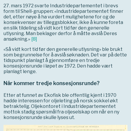
27. mars 1972 svarte Industridepartementet i brevs
form til Shell-gruppen: «Industridepartementet finner
det, etter nøye å ha vurdert mulighetene for og de
konsekvenser av tilleggsblokker, ikke å kunne foreta
en slik tildeling så vidt kort tid før den generelle
utlysning. Man beklager derfor å måtte avslå Deres
ansøkning.»
[
8
]
«Så vidt kort tid før den generelle utlysning» ble brukt
som begrunnelse for å avslå søknaden. Det var på dette
tidspunkt planlagt å gjennomføre en tredje
konsesjonsrunde i løpet av 1972. Den hadde vært
planlagt lenge.
Når kommer tredje konsesjonsrunde?
Etter at funnet av Ekofisk ble offentlig kjent i 1970
hadde interessen for oljeleting på norsk sokkel økt
betraktelig. Oljekontoret i Industridepartementet
mottok stadig spørsmål fra oljeselskap om når en ny
konsesjonsrunde skulle lyses ut.