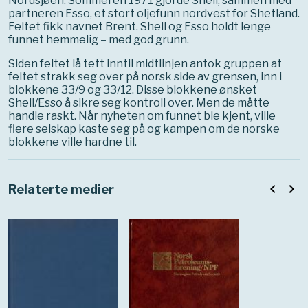
Nordsjøen. Sommeren 1971 gjorde Shell, sammen med
partneren Esso, et stort oljefunn nordvest for Shetland.
Feltet fikk navnet Brent. Shell og Esso holdt lenge
funnet hemmelig – med god grunn.
Siden feltet lå tett inntil midtlinjen antok gruppen at
feltet strakk seg over på norsk side av grensen, inn i
blokkene 33/9 og 33/12. Disse blokkene ønsket
Shell/Esso å sikre seg kontroll over. Men de måtte
handle raskt. Når nyheten om funnet ble kjent, ville
flere selskap kaste seg på og kampen om de norske
blokkene ville hardne til.
navigate_before
navigate_next
Relaterte medier