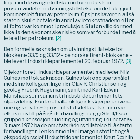
linje med de øvrige deltakerne for en bestemt
prosentandel i en utvinningstillatelse om det ble gjort
kommersielt funn av petroleum. Opsjonshaveren, altså
staten, skulle betale sin andel av letekostnadene etter
at feltet var kommet i produksjon. Staten ville dermed
ikke ta den økonomiske risiko som var forbundet med å
lete etter petroleum.
[
2
]
Den formelle søknaden om utvinningstillatelse for
blokkene 33/9 og 33/12 – de norske Brent-blokkene –
ble levert Industridepartementet 29. februar 1972.
[
3
]
Oljekontoret i Industridepartementet med leder Nils
Gulnes mottok søknaden. Gulnes tok opp spørsmålet
med sine kollegaer, ingeniør Olav K. Christiansen og
geolog Fredrik Hagemann, samt med Karl-Edwin
Manshaus som var jurist i Industridepartementets
oljeavdeling. Kontoret ville riktignok skjerpe kravene
noe og krevde 50 prosent statsdeltakelse, men var
ellers innstilt på å gå i forhandlinger og gi Shell/Esso-
gruppen konsesjon til leting og utvinning. I et notat av
3. mars 1972 ba de om statsrådens tillatelse til å starte
forhandlinger. I en kommentar i margen støttet også
ekspedisjonssjef i Industridepartementet Knut Dæhlin