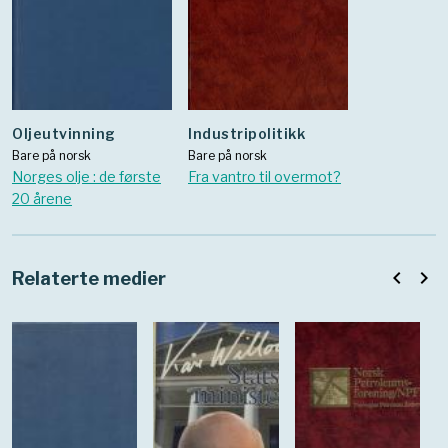
oljeutvinning
Industripolitikk
Bare på norsk
Bare på norsk
Norges olje : de første
Fra vantro til overmot?
20 årene
navigate_before
navigate_next
Relaterte medier