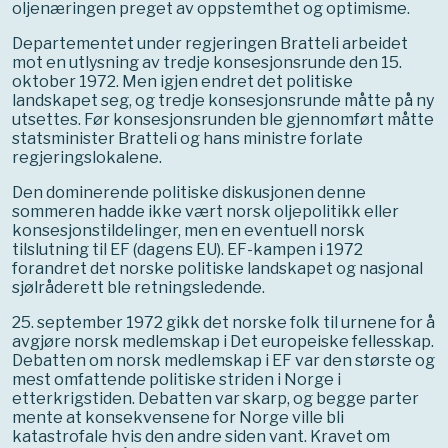
oljenæringen preget av oppstemthet og optimisme.
Departementet under regjeringen Bratteli arbeidet
mot en utlysning av tredje konsesjonsrunde den 15.
oktober 1972. Men igjen endret det politiske
landskapet seg, og tredje konsesjonsrunde måtte på ny
utsettes. Før konsesjonsrunden ble gjennomført måtte
statsminister Bratteli og hans ministre forlate
regjeringslokalene.
Den dominerende politiske diskusjonen denne
sommeren hadde ikke vært norsk oljepolitikk eller
konsesjonstildelinger, men en eventuell norsk
tilslutning til EF (dagens EU). EF-kampen i 1972
forandret det norske politiske landskapet og nasjonal
sjølråderett ble retningsledende.
25. september 1972 gikk det norske folk til urnene for å
avgjøre norsk medlemskap i Det europeiske fellesskap.
Debatten om norsk medlemskap i EF var den største og
mest omfattende politiske striden i Norge i
etterkrigstiden. Debatten var skarp, og begge parter
mente at konsekvensene for Norge ville bli
katastrofale hvis den andre siden vant. Kravet om