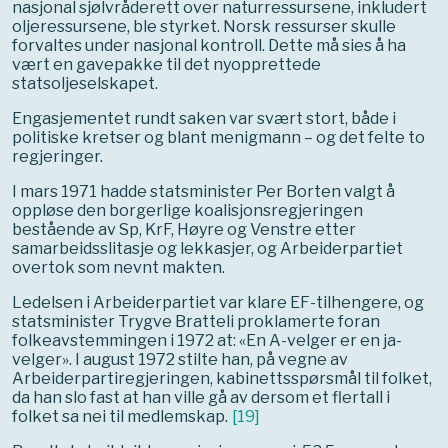
nasjonal sjølvråderett over naturressursene, inkludert
oljeressursene, ble styrket. Norsk ressurser skulle
forvaltes under nasjonal kontroll. Dette må sies å ha
vært en gavepakke til det nyopprettede
statsoljeselskapet.
Engasjementet rundt saken var svært stort, både i
politiske kretser og blant menigmann – og det felte to
regjeringer.
I mars 1971 hadde statsminister Per Borten valgt å
oppløse den borgerlige koalisjonsregjeringen
bestående av Sp, KrF, Høyre og Venstre etter
samarbeidsslitasje og lekkasjer, og Arbeiderpartiet
overtok som nevnt makten.
Ledelsen i Arbeiderpartiet var klare EF-tilhengere, og
statsminister Trygve Bratteli proklamerte foran
folkeavstemmingen i 1972 at: «En A-velger er en ja-
velger». I august 1972 stilte han, på vegne av
Arbeiderpartiregjeringen, kabinettsspørsmål til folket,
da han slo fast at han ville gå av dersom et flertall i
folket sa nei til medlemskap.
[
19
]