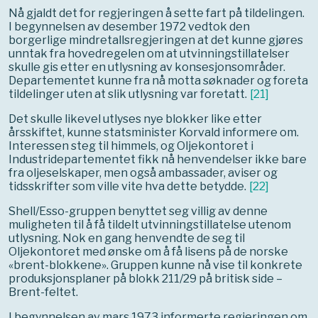
Nå gjaldt det for regjeringen å sette fart på tildelingen.
I begynnelsen av desember 1972 vedtok den
borgerlige mindretallsregjeringen at det kunne gjøres
unntak fra hovedregelen om at utvinningstillatelser
skulle gis etter en utlysning av konsesjonsområder.
Departementet kunne fra nå motta søknader og foreta
tildelinger uten at slik utlysning var foretatt.
[
21
]
Det skulle likevel utlyses nye blokker like etter
årsskiftet, kunne statsminister Korvald informere om.
Interessen steg til himmels, og Oljekontoret i
Industridepartementet fikk nå henvendelser ikke bare
fra oljeselskaper, men også ambassader, aviser og
tidsskrifter som ville vite hva dette betydde.
[
22
]
Shell/Esso-gruppen benyttet seg villig av denne
muligheten til å få tildelt utvinningstillatelse utenom
utlysning. Nok en gang henvendte de seg til
Oljekontoret med ønske om å få lisens på de norske
«brent-blokkene». Gruppen kunne nå vise til konkrete
produksjonsplaner på blokk 211/29 på britisk side –
Brent-feltet.
I begynnelsen av mars 1973 informerte regjeringen om