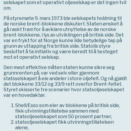
selskapet som et operativt oljeselskap er det ingen tvil
om.
På styremøte 9. mars 1973 ble selskapets holdning til
de norske brent-blokkene diskutert. Staten ønsket å
gå raskt fram for å avklare utnyttelse av de norske
brent-blokkene, i lys av utviklingen på britisk side. Det
var en frykt for at Norge kunne lide betydelige tap på
grunn av uttapping fra britisk side. Statoils styre
besluttet å ta initiativ og være beredt til å ta steget
mot et operativt selskap.
Den mest effektive måten staten kunne sikre seg
grunnrenten på, var ved selv eller gjennom
statsselskapet å eie andeler i store oljefelt. Og nå gjaldt
det blokkene 33/12 og 33/9 rett overfor Brent-feltet.
Styret skisserte tre scenarier hvor statsoljeselskapet
var en hovedaktør.
Shell/Esso som eier av blokkene på britisk side,
fikk utvinningstillatelse sammen med
statsoljeselskapet som 50 prosent partner,
statsoljeselskapet fikk utvinningstillatelsen
alene,