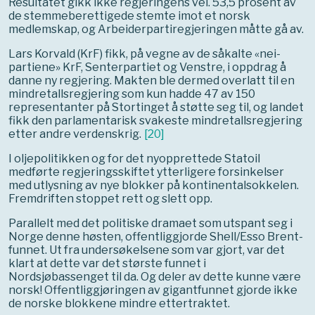
Resultatet gikk ikke regjeringens vei. 53,5 prosent av
de stemmeberettigede stemte imot et norsk
medlemskap, og Arbeiderpartiregjeringen måtte gå av.
Lars Korvald (KrF) fikk, på vegne av de såkalte «nei-
partiene» KrF, Senterpartiet og Venstre, i oppdrag å
danne ny regjering. Makten ble dermed overlatt til en
mindretallsregjering som kun hadde 47 av 150
representanter på Stortinget å støtte seg til, og landet
fikk den parlamentarisk svakeste mindretallsregjering
etter andre verdenskrig.
[
20
]
I oljepolitikken og for det nyopprettede Statoil
medførte regjeringsskiftet ytterligere forsinkelser
med utlysning av nye blokker på kontinentalsokkelen.
Fremdriften stoppet rett og slett opp.
Parallelt med det politiske dramaet som utspant seg i
Norge denne høsten, offentliggjorde Shell/Esso Brent-
funnet. Ut fra undersøkelsene som var gjort, var det
klart at dette var det største funnet i
Nordsjøbassenget til da. Og deler av dette kunne være
norsk! Offentliggjøringen av gigantfunnet gjorde ikke
de norske blokkene mindre ettertraktet.