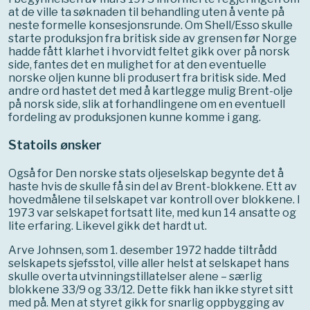
at de ville ta søknaden til behandling uten å vente på
neste formelle konsesjonsrunde. Om Shell/Esso skulle
starte produksjon fra britisk side av grensen før Norge
hadde fått klarhet i hvorvidt feltet gikk over på norsk
side, fantes det en mulighet for at den eventuelle
norske oljen kunne bli produsert fra britisk side. Med
andre ord hastet det med å kartlegge mulig Brent-olje
på norsk side, slik at forhandlingene om en eventuell
fordeling av produksjonen kunne komme i gang.
Statoils ønsker
Også for Den norske stats oljeselskap begynte det å
haste hvis de skulle få sin del av Brent-blokkene. Ett av
hovedmålene til selskapet var kontroll over blokkene. I
1973 var selskapet fortsatt lite, med kun 14 ansatte og
lite erfaring. Likevel gikk det hardt ut.
Arve Johnsen, som 1. desember 1972 hadde tiltrådd
selskapets sjefsstol, ville aller helst at selskapet hans
skulle overta utvinningstillatelser alene – særlig
blokkene 33/9 og 33/12. Dette fikk han ikke styret sitt
med på. Men at styret gikk for snarlig oppbygging av