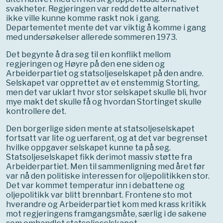
svakheter. Regjeringen var redd dette alternativet
ikke ville kunne komme raskt nok i gang.
Departementet mente det var viktig å komme i gang
med undersøkelser allerede sommeren 1973.
Det begynte å dra seg til en konflikt mellom
regjeringen og Høyre på den ene siden og
Arbeiderpartiet og statsoljeselskapet på den andre.
Selskapet var opprettet av et enstemmig Storting,
men det var uklart hvor stor selskapet skulle bli, hvor
mye makt det skulle få og hvordan Stortinget skulle
kontrollere det.
Den borgerlige siden mente at statsoljeselskapet
fortsatt var lite og uerfarent, og at det var begrenset
hvilke oppgaver selskapet kunne ta på seg.
Statsoljeselskapet fikk derimot massiv støtte fra
Arbeiderpartiet. Men til sammenligning med året før
var nå den politiske interessen for oljepolitikken stor.
Det var kommet temperatur inn i debattene og
oljepolitikk var blitt brennbart. Frontene sto mot
hverandre og Arbeiderpartiet kom med krass kritikk
mot regjeringens framgangsmåte, særlig i de sakene