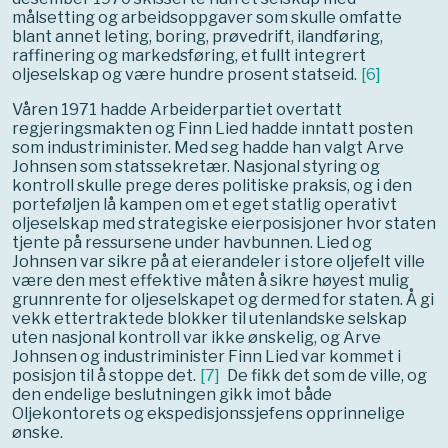
målsetting og arbeidsoppgaver som skulle omfatte
blant annet leting, boring, prøvedrift, ilandføring,
raffinering og markedsføring, et fullt integrert
oljeselskap og være hundre prosent statseid.
[
6
]
Våren 1971 hadde Arbeiderpartiet overtatt
regjeringsmakten og Finn Lied hadde inntatt posten
som industriminister. Med seg hadde han valgt Arve
Johnsen som statssekretær. Nasjonal styring og
kontroll skulle prege deres politiske praksis, og i den
porteføljen lå kampen om et eget statlig operativt
oljeselskap med strategiske eierposisjoner hvor staten
tjente på ressursene under havbunnen. Lied og
Johnsen var sikre på at eierandeler i store oljefelt ville
være den mest effektive måten å sikre høyest mulig
grunnrente for oljeselskapet og dermed for staten. Å gi
vekk ettertraktede blokker til utenlandske selskap
uten nasjonal kontroll var ikke ønskelig, og Arve
Johnsen og industriminister Finn Lied var kommet i
posisjon til å stoppe det.
[
7
]
De fikk det som de ville, og
den endelige beslutningen gikk imot både
Oljekontorets og ekspedisjonssjefens opprinnelige
ønske.