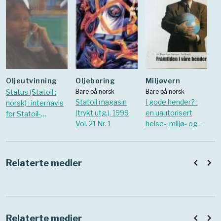
Oljeutvinning
Oljeboring
Miljøvern
Status (Statoil :
Bare på norsk
Bare på norsk
Statoil magasin
I gode hender? :
norsk) : internavis
(trykt utg.). 1999
en uautorisert
for Statoil-
Vol. 21 Nr. 1
helse-, miljø- og
ansatte. oktober
sikkerhetsrapport
1998
om Statoils
aktiviteter i
navigate_before
navigate_next
Relaterte medier
utlandet
navigate_before
navigate_next
Relaterte medier