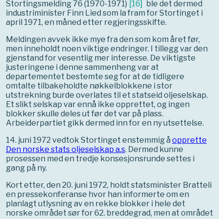
Stortingsmelding 76 (1970-1971)
[
16
]
ble det dermed
industriminister Finn Lied som la fram for Stortinget i
april 1971, en måned etter regjeringsskifte.
Meldingen avvek ikke mye fra den som kom året før,
men inneholdt noen viktige endringer. I tillegg var den
gjenstand for vesentlig mer interesse. De viktigste
justeringene i denne sammenheng var at
departementet bestemte seg for at de tidligere
omtalte tilbakeholdte nøkkelblokkene i stor
utstrekning burde overlates til et statseid oljeselskap.
Et slikt selskap var ennå ikke opprettet, og ingen
blokker skulle deles ut før det var på plass.
Arbeiderpartiet gikk dermed inn for en ny utsettelse.
14. juni 1972 vedtok Stortinget enstemmig å
opprette
Den norske stats oljeselskap a.s
. Dermed kunne
prosessen med en tredje konsesjonsrunde settes i
gang på ny.
Kort etter, den 20. juni 1972, holdt statsminister Bratteli
en pressekonferanse hvor han informerte om en
planlagt utlysning av en rekke blokker i hele det
norske området sør for 62. breddegrad, men at området