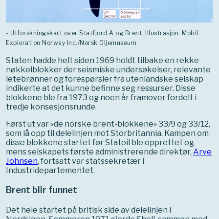
- Utforskningskart over Statfjord A og Brent. Illustrasjon: Mobil
Exploration Norway Inc./Norsk Oljemuseum
Staten hadde helt siden 1969 holdt tilbake en rekke
nøkkelblokker der seismiske undersøkelser, relevante
letebrønner og forespørsler fra utenlandske selskap
indikerte at det kunne befinne seg ressurser. Disse
blokkene ble fra 1973 og noen år framover fordelt i
tredje konsesjonsrunde.
Først ut var «de norske brent-blokkene» 33/9 og 33/12,
som lå opp til delelinjen mot Storbritannia. Kampen om
disse blokkene startet før Statoil ble opprettet og
mens selskapets første administrerende direktør,
Arve
Johnsen
, fortsatt var statssekretær i
Industridepartementet.
Brent blir funnet
Det hele startet på britisk side av delelinjen i