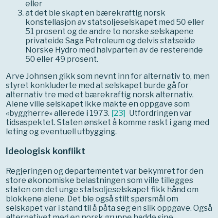
eller
at det ble skapt en bærekraftig norsk
konstellasjon av statsoljeselskapet med 50 eller
51 prosent og de andre to norske selskapene
privateide Saga Petroleum og delvis statseide
Norske Hydro med halvparten av de resterende
50 eller 49 prosent.
Arve Johnsen gikk som nevnt inn for alternativ to, men
styret konkluderte med at selskapet burde gå for
alternativ tre med et bærekraftig norsk alternativ.
Alene ville selskapet ikke makte en oppgave som
«byggherre» allerede i 1973.
[
23
]
Utfordringen var
tidsaspektet. Staten ønsket å komme raskt i gang med
leting og eventuell utbygging.
Ideologisk konflikt
Regjeringen og departementet var bekymret for den
store økonomiske belastningen som ville tillegges
staten om det unge statsoljeselskapet fikk hånd om
blokkene alene. Det ble også stilt spørsmål om
selskapet var i stand til å påta seg en slik oppgave. Også
alternativet med en norsk gruppe hadde sine