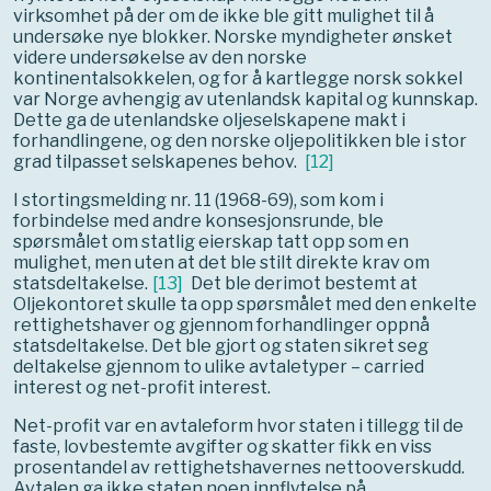
virksomhet på der om de ikke ble gitt mulighet til å
undersøke nye blokker. Norske myndigheter ønsket
videre undersøkelse av den norske
kontinentalsokkelen, og for å kartlegge norsk sokkel
var Norge avhengig av utenlandsk kapital og kunnskap.
Dette ga de utenlandske oljeselskapene makt i
forhandlingene, og den norske oljepolitikken ble i stor
grad tilpasset selskapenes behov.
[
12
]
I stortingsmelding nr. 11 (1968-69), som kom i
forbindelse med andre konsesjonsrunde, ble
spørsmålet om statlig eierskap tatt opp som en
mulighet, men uten at det ble stilt direkte krav om
statsdeltakelse.
[
13
]
Det ble derimot bestemt at
Oljekontoret skulle ta opp spørsmålet med den enkelte
rettighetshaver og gjennom forhandlinger oppnå
statsdeltakelse. Det ble gjort og staten sikret seg
deltakelse gjennom to ulike avtaletyper – carried
interest og net-profit interest.
Net-profit var en avtaleform hvor staten i tillegg til de
faste, lovbestemte avgifter og skatter fikk en viss
prosentandel av rettighetshavernes nettooverskudd.
Avtalen ga ikke staten noen innflytelse på