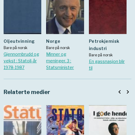
oljeutvinning
Norge
Petrokjemisk
Bare på norsk
Bare på norsk
industri
Gjennombrudd og
Minner og
Bare på norsk
vekst : Statoil-år
meninger. 3 :
En gassnasjon blir
1978-1987
Statsminister
til
navigate_before
navigate_next
Relaterte medier