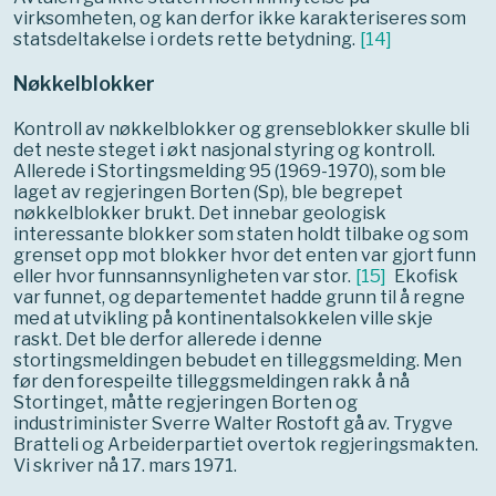
virksomheten, og kan derfor ikke karakteriseres som
statsdeltakelse i ordets rette betydning.
[
14
]
Nøkkelblokker
Kontroll av nøkkelblokker og grenseblokker skulle bli
det neste steget i økt nasjonal styring og kontroll.
Allerede i Stortingsmelding 95 (1969-1970), som ble
laget av regjeringen Borten (Sp), ble begrepet
nøkkelblokker brukt. Det innebar geologisk
interessante blokker som staten holdt tilbake og som
grenset opp mot blokker hvor det enten var gjort funn
eller hvor funnsannsynligheten var stor.
[
15
]
Ekofisk
var funnet, og departementet hadde grunn til å regne
med at utvikling på kontinentalsokkelen ville skje
raskt. Det ble derfor allerede i denne
stortingsmeldingen bebudet en tilleggsmelding. Men
før den forespeilte tilleggsmeldingen rakk å nå
Stortinget, måtte regjeringen Borten og
industriminister Sverre Walter Rostoft gå av. Trygve
Bratteli og Arbeiderpartiet overtok regjeringsmakten.
Vi skriver nå 17. mars 1971.