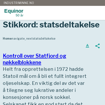
INDUSTRIMINNE.NO
Equinor
50 år
Gå
Stikkord:
statsdeltakelse
til
innhold
Home
navigate_next
statsdeltakelse
text_format
share
Kontroll over Statfjord og
nøkkelblokkene
Helt fra opprettelsen i 1972 hadde
Statoil mål om å bli et fullt integrert
oljeselskap. En viktig del av det var
å tilegne seg lukrative andeler i
konsesjoner på norsk sokkel.
Selskapet fikk en god start da det