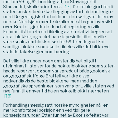
mellom 59. og 62. breddegrad, fra Stavanger til
Stadlandet, skulle prioriteres.
[
17
]
Dette ble gjort fordi
staten ønsket bedre kartlegging av forholdene lengre
nord. De geologiske forholdene i den sørligste delen av
norske Nordsjøen mente de allerede å ha god oversikt
over. Bratteli gjorde det klart at regjeringen ville
komme til å foreta en tildeling av et relativt begrenset
antall blokker, og at det bare i spesielle tilfeller ville
være snakk om blokker sør for 59. breddegrad. For
samtlige blokker som skulle tildeles ville det bli krevd
statsdeltakelse gjennom bæring.
Det ville ikke under noen omstendighet bli gitt
utvinningstillatelser for de nøkkelblokkene som staten
hadde reservert og som var spredd ut både geologisk
og geografisk. Ifølge Bratteli var ikke disse
nødvendigvis de beste blokkene, men med den
geografiske spredningen som var gjort, ville staten ved
nye funn til enhver tid ha en nøkkelblokk i nærheten.
[
18
]
Forhandlingsmessig satt norske myndigheter nå i en
mer komfortabel posisjon enn ved tidligere
konsesjonsrunder. Etter funnet av Ekofisk-feltet var