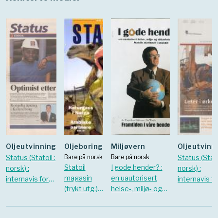
Oljeutvinning
Oljeboring
Miljøvern
Oljeutvinn
Status (Statoil :
Bare på norsk
Bare på norsk
Status (Stato
Statoil
I gode hender? :
norsk) :
norsk) :
magasin
en uautorisert
internavis for
internavis fo
(trykt utg.).
helse-, miljø- og
Statoil-
Statoil-
1998 Vol.
sikkerhetsrapport
ansatte. 1995
ansatte. 20
20 Nr. 3
om Statoils
Nr. 8
Nr. 10