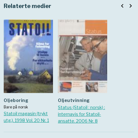
aktiviteter i
navigate_before
navigate_next
Relaterte medier
utlandet
Oljeboring
Oljeutvinning
Bare på norsk
Status (Statoil : norsk) :
Statoil magasin (trykt
internavis for Statoil-
utg.). 1998 Vol. 20 Nr. 1
ansatte. 2006 Nr. 8