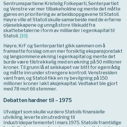
Sentrumspartiene Kristelig Folkeparti, Senterpartiet
og Venstre var mer tilbakeholdne og mente det måtte
gjøres en prioritering av arbeidsoppgavene til Statoil.
Høyre ville at Statoil skulle samarbeide med de erfarne
oljeselskapene og unngå store tilskudd fra
skattebetalerne i form av milliarder i egenkapital til
Statoil.
[
10
]
Høyre, KrF og Senterpartiet gikk sammen om å
framsette forslag om en mer forsiktig ekspansjonstakt
og langsommere økning i egenkapital og mente det
burde være tilstrekkelig med en økning på 50 millioner
kroner. Til grunn lå at selskapet var blitt for egenrådig
og måtte inn under strengere kontroll. Venstresiden
vant fram, og Statoil fikk en ny bevilgning på 150
millioner kroner i økt aksjekapital. Vedtaket ble gjort
med 78 mot 66 stemmer.
Debatten hardner til – 1975
Utvalget som skulle vurdere Statoils finansielle
utvikling, leverte sin utredning til
Industridepartementet i mars 1975. Statoils framtidige