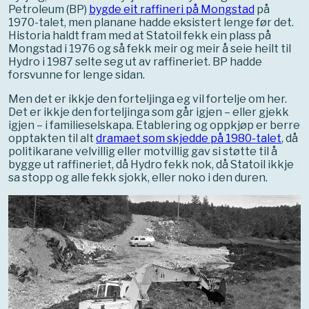
Petroleum (BP)
bygde eit raffineri på Mongstad
på
1970-talet, men planane hadde eksistert lenge før det.
Historia haldt fram med at Statoil fekk ein plass på
Mongstad i 1976 og så fekk meir og meir å seie heilt til
Hydro i 1987 selte seg ut av raffineriet. BP hadde
forsvunne for lenge sidan.
Men det er ikkje den forteljinga eg vil fortelje om her.
Det er ikkje den forteljinga som går igjen – eller gjekk
igjen – i familieselskapa. Etablering og oppkjøp er berre
opptakten til alt
dramaet som skjedde på 1980-talet
, då
politikarane velvillig eller motvillig gav si støtte til å
bygge ut raffineriet, då Hydro fekk nok, då Statoil ikkje
sa stopp og alle fekk sjokk, eller noko i den duren.