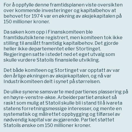
For å oppfylle denne framtidsplanen viste oversikten
over kommende investeringer og kapitalbehov at
behovet for 1974 var en økning av aksjekapitalen på
150 millioner kroner.
Da saken kom opp i Finanskomiteen ble
framtidsutsiktene registrert, men komiteen tok ikke
stilling til anslått framtidig kapitalbehov. Det gjorde
heller ikke departementet eller Stortinget.
Regjeringen satte i stedet ned et eget utvalg som
skulle vurdere Statoils finansielle utvikling.
Det både komiteen og Stortinget var opptatt av var
den årlige økningen av aksjekapitalen, og nå var
Industrikomiteen delt i synet på størrelsen.
De ulike synene samsvarte med partienes plassering på
en høyre-venstre-akse. Arbeiderpartiet ønsket så
raskt som mulig at Statoil skulle bli i stand til å ivareta
statens forretningsmessige interesser, og mente en
systematisk og målrettet oppbygging og tilførsel av
nødvendig kapital var avgjørende. Partiet støttet
Statoils ønske om 150 millioner kroner.