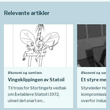
Relevante artikler
Økonomi og samfunn
Økonomi og samf
Vingeklippingen av Statoil
Et styre med 
Til tross for Stortingets vedtak
Styreleder Hau
om å etablere Statoil i 1972,
kompromissløs
ulmet det snart en
overfor Industr
underliggende konflikt om
Industridepart