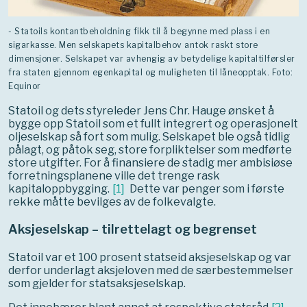
- Statoils kontantbeholdning fikk til å begynne med plass i en
sigarkasse. Men selskapets kapitalbehov antok raskt store
dimensjoner. Selskapet var avhengig av betydelige kapitaltilførsler
fra staten gjennom egenkapital og muligheten til låneopptak. Foto:
Equinor
Statoil og dets styreleder Jens Chr. Hauge ønsket å
bygge opp Statoil som et fullt integrert og operasjonelt
oljeselskap så fort som mulig. Selskapet ble også tidlig
pålagt, og påtok seg, store forpliktelser som medførte
store utgifter. For å finansiere de stadig mer ambisiøse
forretningsplanene ville det trenge rask
kapitaloppbygging.
[
1
]
Dette var penger som i første
rekke måtte bevilges av de folkevalgte.
Aksjeselskap – tilrettelagt og begrenset
Statoil var et 100 prosent statseid aksjeselskap og var
derfor underlagt aksjeloven med de særbestemmelser
som gjelder for statsaksjeselskap.