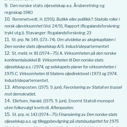
Den norske stats oljeselskap a.s. Årsberetning og
regnskap 1980
Rommetvedt, H. (1991
). Butikk eller politikk?: Statoils roller i
norsk oljevirksomhet
(Vol. 24/91, Rapport (Rogalandsforskning:
trykt utg.)). Stavanger: Rogalandsforskning: 23
St. prp. Nr. 149. (173–74).
Om utvidelse av aksjekapitalen i
Den norske stats oljeselskap A/S.
Industridepartementet
St. meld. nr. 81 (1974—75) A.
Virksomheten på den norske
kontinentalsokkel B. Virksomheten til Den norske stats
oljeselskap a.s. i 1974, og selskapets planer for virksomheten i
1975 C. Virksomheten til Statens oljedirektorat i 1973 og 1974.
Industridepartementet.
Aftenposten. (1975. 9. juni).
Favorisering av Statoil en trussel
mot demokratiet.
Ellefsen, Harald. (1975. 9. juni). Enormt Statoil-monopol
uten folkevalgt kontroll.
Aftenposten.
St. prp. nr. 143 (1974—75)
Finansiering av Den norske stats
oljeselskap a.s. og tilleggsbevilgning på statsbudsjettet for 1975