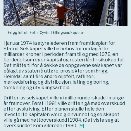
— Friggfeltet. Foto: Øyvind Ellingsen/Equinor
I januar 1974 la styrelederen fram framtidsplan for
Statoil. Selskapet ville ha behov for om lag åtte
milliarder kroner i perioden fram til og med 1978, en
fjerdedel som egenkapital og resten lånt risikokapital.
Det måtte til for å dekke de oppgavene selskapet var
pålagt av staten å utføre; prosjekter som Frigg,
Heimdal, samt fire andre oljefelt, raffineri,
markedsføring og distribusjon, leting og boring,
forskning og utviklingsarbeid.
Driften av selskapet ville gi millionunderskudd i mange
år framover. Først i 1981 ville driften gå med overskudd
etter avskriving. Etter planen skulle hele den
investerte kapitalen være gjenvunnet og selskapet
ville gå med nettooverskudd i 1984. (Det viste seg at
overskuddet kom allerede i 1980.
[
9
]