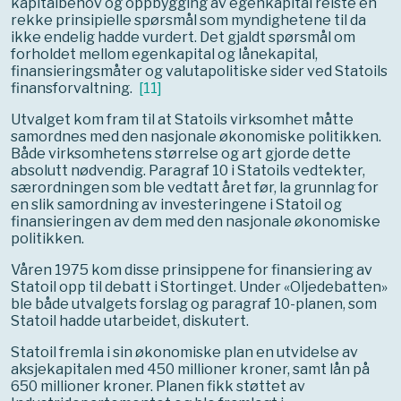
kapitalbehov og oppbygging av egenkapital reiste en
rekke prinsipielle spørsmål som myndighetene til da
ikke endelig hadde vurdert. Det gjaldt spørsmål om
forholdet mellom egenkapital og lånekapital,
finansieringsmåter og valutapolitiske sider ved Statoils
finansforvaltning.
[
11
]
Utvalget kom fram til at Statoils virksomhet måtte
samordnes med den nasjonale økonomiske politikken.
Både virksomhetens størrelse og art gjorde dette
absolutt nødvendig. Paragraf 10 i Statoils vedtekter,
særordningen som ble vedtatt året før, la grunnlag for
en slik samordning av investeringene i Statoil og
finansieringen av dem med den nasjonale økonomiske
politikken.
Våren 1975 kom disse prinsippene for finansiering av
Statoil opp til debatt i Stortinget. Under «Oljedebatten»
ble både utvalgets forslag og paragraf 10-planen, som
Statoil hadde utarbeidet, diskutert.
Statoil fremla i sin økonomiske plan en utvidelse av
aksjekapitalen med 450 millioner kroner, samt lån på
650 millioner kroner. Planen fikk støttet av