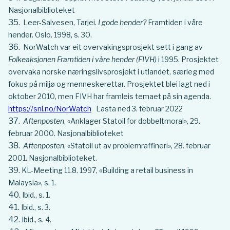
Nasjonalbiblioteket
Leer-Salvesen, Tarjei.
I gode hender?
Framtiden i våre
hender. Oslo. 1998, s. 30.
NorWatch var eit overvakingsprosjekt sett i gang av
Folkeaksjonen Framtiden i våre hender (FIVH)
i 1995. Prosjektet
overvaka norske næringslivsprosjekt i utlandet, særleg med
fokus på miljø og menneskerettar. Prosjektet blei lagt ned i
oktober 2010, men FIVH har framleis temaet på sin agenda.
https://snl.no/NorWatch
Lasta ned 3. februar 2022
Aftenposten
, «Anklager Statoil for dobbeltmoral», 29.
februar 2000. Nasjonalbiblioteket
Aftenposten
, «Statoil ut av problemraffineri», 28. februar
2001. Nasjonalbiblioteket.
KL-Meeting 11.8. 1997, «Building a retail business in
Malaysia», s. 1.
Ibid., s. 1.
Ibid., s. 3.
Ibid., s. 4.