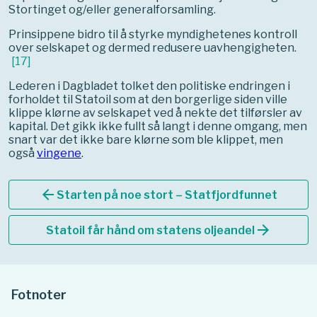
Stortinget og/eller generalforsamling.
Prinsippene bidro til å styrke myndighetenes kontroll
over selskapet og dermed redusere uavhengigheten.
[
17
]
Lederen i Dagbladet tolket den politiske endringen i
forholdet til Statoil som at den borgerlige siden ville
klippe klørne av selskapet ved å nekte det tilførsler av
kapital. Det gikk ikke fullt så langt i denne omgang, men
snart var det ikke bare klørne som ble klippet, men
også
vingene
.
arrow_back
Starten på noe stort – Statfjordfunnet
arrow_forward
Statoil får hånd om statens oljeandel
Fotnoter