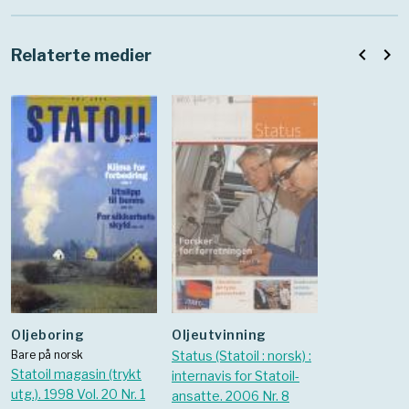
1998 Vol.
sikkerhetsrapport
ansatte. 1995
ansatte. 20
20 Nr. 3
om Statoils
Nr. 8
Nr. 10
aktiviteter i
navigate_before
navigate_next
Relaterte medier
utlandet
Oljeboring
Oljeutvinning
Bare på norsk
Status (Statoil : norsk) :
Statoil magasin (trykt
internavis for Statoil-
utg.). 1998 Vol. 20 Nr. 1
ansatte. 2006 Nr. 8