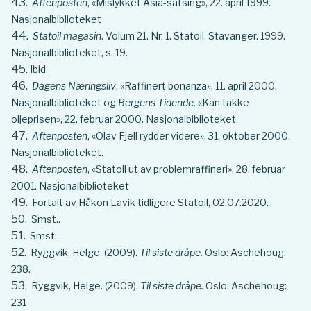
Aftenposten
, «Mislykket Asia-satsing», 22. april 1999.
Nasjonalbiblioteket
Statoil magasin
. Volum 21. Nr. 1. Statoil. Stavanger. 1999.
Nasjonalbiblioteket, s. 19.
Ibid.
Dagens Næringsliv
, «Raffinert bonanza», 11. april 2000.
Nasjonalbiblioteket og
Bergens Tidende,
«Kan takke
oljeprisen», 22. februar 2000. Nasjonalbiblioteket.
Aftenposten
, «Olav Fjell rydder videre», 31. oktober 2000.
Nasjonalbiblioteket.
Aftenposten
, «Statoil ut av problemraffineri», 28. februar
2001. Nasjonalbiblioteket
Fortalt av Håkon Lavik tidligere Statoil, 02.07.2020.
Smst..
Smst..
Ryggvik, Helge. (2009).
Til siste dråpe.
Oslo: Aschehoug:
238.
Ryggvik, Helge. (2009).
Til siste dråpe.
Oslo: Aschehoug:
231