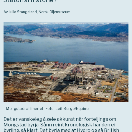
Statoil si historie?
Av Julia Stangeland, Norsk Oljemuseum
- Mongstadraffineriet. Foto: Leif Berge/Equinor
Det er vanskeleg å seie akkurat når forteljinga om
Mongstad byrja. Sånn reint kronologisk har den ei
byrjing, så klart. Det byrja med at Hydro og så British