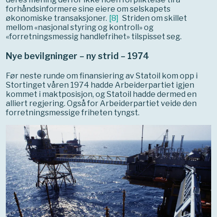
forhåndsinformere sine eiere om selskapets
økonomiske transaksjoner.
[
8
]
Striden om skillet
mellom «nasjonal styring og kontroll» og
«forretningsmessig handlefrihet» tilspisset seg.
Nye bevilgninger – ny strid – 1974
Før neste runde om finansiering av Statoil kom opp i
Stortinget våren 1974 hadde Arbeiderpartiet igjen
kommet i maktposisjon, og Statoil hadde dermed en
alliert regjering. Også for Arbeiderpartiet veide den
forretningsmessige friheten tyngst.