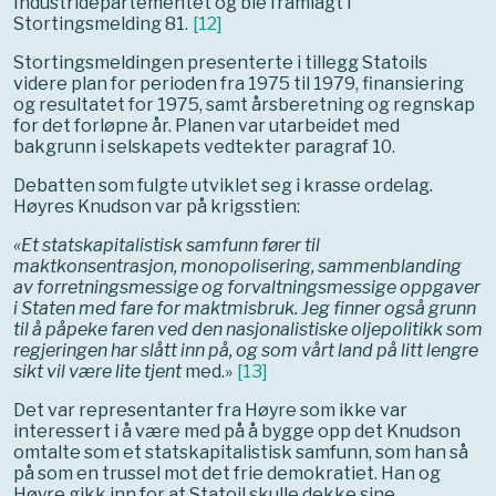
Industridepartementet og ble framlagt i
Stortingsmelding 81.
[
12
]
Stortingsmeldingen presenterte i tillegg Statoils
videre plan for perioden fra 1975 til 1979, finansiering
og resultatet for 1975, samt årsberetning og regnskap
for det forløpne år. Planen var utarbeidet med
bakgrunn i selskapets vedtekter paragraf 10.
Debatten som fulgte utviklet seg i krasse ordelag.
Høyres Knudson var på krigsstien:
«Et statskapitalistisk samfunn fører til
maktkonsentrasjon, monopolisering, sammenblanding
av forretningsmessige og forvaltningsmessige oppgaver
i Staten med fare for maktmisbruk. Jeg finner også grunn
til å påpeke faren ved den nasjonalistiske oljepolitikk som
regjeringen har slått inn på, og som vårt land på litt lengre
sikt vil være lite tjent
med.»
[
13
]
Det var representanter fra Høyre som ikke var
interessert i å være med på å bygge opp det Knudson
omtalte som et statskapitalistisk samfunn, som han så
på som en trussel mot det frie demokratiet. Han og
Høyre gikk inn for at Statoil skulle dekke sine