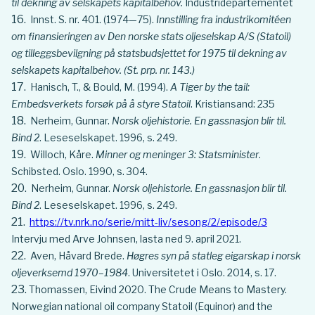
til dekning av selskapets kapitalbehov.
Industridepartementet
Innst. S. nr. 401. (1974—75).
Innstilling fra industrikomitéen
om finansieringen av Den norske stats oljeselskap A/S (Statoil)
og tilleggsbevilgning på statsbudsjettet for 1975 til dekning av
selskapets kapitalbehov.
(St. prp. nr. 143.)
Hanisch, T., & Bould, M. (1994).
A Tiger by the tail:
Embedsverkets forsøk på å styre Statoil
. Kristiansand: 235
Nerheim, Gunnar.
Norsk oljehistorie. En gassnasjon blir til.
Bind 2
. Leseselskapet. 1996, s. 249.
Willoch, Kåre.
Minner og meninger 3: Statsminister
.
Schibsted. Oslo. 1990, s. 304.
Nerheim, Gunnar.
Norsk oljehistorie. En gassnasjon blir til.
Bind 2
. Leseselskapet. 1996, s. 249.
https://tv.nrk.no/serie/mitt-liv/sesong/2/episode/3
Intervju med Arve Johnsen, lasta ned 9. april 2021.
Aven, Håvard Brede.
Høgres syn på statleg eigarskap i norsk
oljeverksemd 1970–1984
. Universitetet i Oslo. 2014, s. 17.
Thomassen, Eivind 2020. The Crude Means to Mastery.
Norwegian national oil company Statoil (Equinor) and the