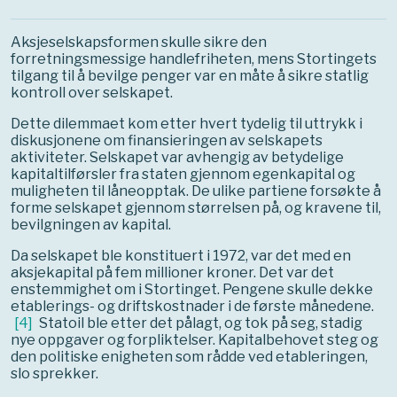
Aksjeselskapsformen skulle sikre den
forretningsmessige handlefriheten, mens Stortingets
tilgang til å bevilge penger var en måte å sikre statlig
kontroll over selskapet.
Dette dilemmaet kom etter hvert tydelig til uttrykk i
diskusjonene om finansieringen av selskapets
aktiviteter. Selskapet var avhengig av betydelige
kapitaltilførsler fra staten gjennom egenkapital og
muligheten til låneopptak. De ulike partiene forsøkte å
forme selskapet gjennom størrelsen på, og kravene til,
bevilgningen av kapital.
Da selskapet ble konstituert i 1972, var det med en
aksjekapital på fem millioner kroner. Det var det
enstemmighet om i Stortinget. Pengene skulle dekke
etablerings- og driftskostnader i de første månedene.
[
4
]
Statoil ble etter det pålagt, og tok på seg, stadig
nye oppgaver og forpliktelser. Kapitalbehovet steg og
den politiske enigheten som rådde ved etableringen,
slo sprekker.