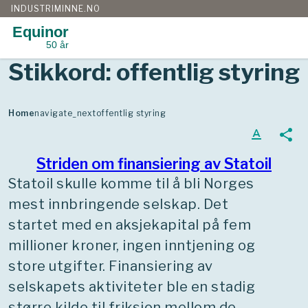
INDUSTRIMINNE.NO
Equinor
50 år
Gå
Stikkord:
offentlig styring
til
innhold
Home
navigate_next
offentlig styring
text_format
share
Striden om finansiering av Statoil
Statoil skulle komme til å bli Norges
mest innbringende selskap. Det
startet med en aksjekapital på fem
millioner kroner, ingen inntjening og
store utgifter. Finansiering av
selskapets aktiviteter ble en stadig
større kilde til friksjon mellom de