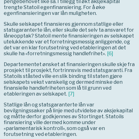
pengebehovet like så. I tillegg til økt aksjekapital
trengte Statoil egenfinansiering. For å øke
egenfinansieringen var lån muligheten.
Skulle selskapet finansieres gjennom statlige eller
statsgaranterte lån, eller skulle det selv ta ansvaret for
låneopptak? Statoil mente finansieringen av selskapet
utelukkende var et forretningsmessig anliggende, og
det var en klar forutsetning ved etableringen at det
skulle ha «forretningsmessig handlefrihet».
[
6
]
Departementet ønsket at finansieringen skulle skje fra
prosjekt til prosjekt, fortrinnsvis med statsgaranti. Fra
Statoils ståsted ville en slik binding til staten gjøre
selskapets vekst vanskelig og dermed minske den
finansielle handlefriheten som lå til grunn ved
etableringen av selskapet.
[
7
]
Statlige lån og statsgaranterte lån var
bevilgningssaker på linje med utvidelse av aksjekapital
og måtte derfor godkjennes av Stortinget. Statoils
finansiering ville dermed komme under
«parlamentarisk kontroll», som også var en
forutsetning ved etableringen.