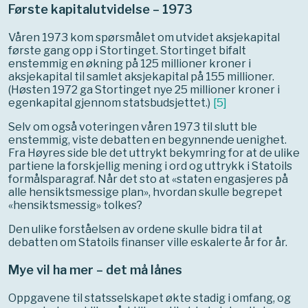
Første kapitalutvidelse – 1973
Våren 1973 kom spørsmålet om utvidet aksjekapital
første gang opp i Stortinget. Stortinget bifalt
enstemmig en økning på 125 millioner kroner i
aksjekapital til samlet aksjekapital på 155 millioner.
(Høsten 1972 ga Stortinget nye 25 millioner kroner i
egenkapital gjennom statsbudsjettet.)
[
5
]
Selv om også voteringen våren 1973 til slutt ble
enstemmig, viste debatten en begynnende uenighet.
Fra Høyres side ble det uttrykt bekymring for at de ulike
partiene la forskjellig mening i ord og uttrykk i Statoils
formålsparagraf. Når det sto at «staten engasjeres på
alle hensiktsmessige plan», hvordan skulle begrepet
«hensiktsmessig» tolkes?
Den ulike forståelsen av ordene skulle bidra til at
debatten om Statoils finanser ville eskalerte år for år.
Mye vil ha mer – det må lånes
Oppgavene til statsselskapet økte stadig i omfang, og