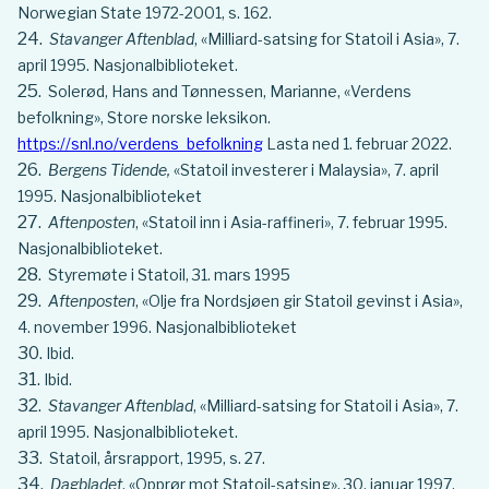
Norwegian State 1972-2001, s. 162.
Stavanger Aftenblad
, «Milliard-satsing for Statoil i Asia», 7.
april 1995. Nasjonalbiblioteket.
Solerød, Hans and Tønnessen, Marianne, «Verdens
befolkning», Store norske leksikon.
https://snl.no/verdens_befolkning
Lasta ned 1. februar 2022.
Bergens Tidende,
«Statoil investerer i Malaysia», 7. april
1995. Nasjonalbiblioteket
Aftenposten
, «Statoil inn i Asia-raffineri», 7. februar 1995.
Nasjonalbiblioteket.
Styremøte i Statoil, 31. mars 1995
Aftenposten
, «Olje fra Nordsjøen gir Statoil gevinst i Asia»,
4. november 1996. Nasjonalbiblioteket
Ibid.
Ibid.
Stavanger Aftenblad
, «Milliard-satsing for Statoil i Asia», 7.
april 1995. Nasjonalbiblioteket.
Statoil, årsrapport, 1995, s. 27.
Dagbladet
, «Opprør mot Statoil-satsing», 30. januar 1997.