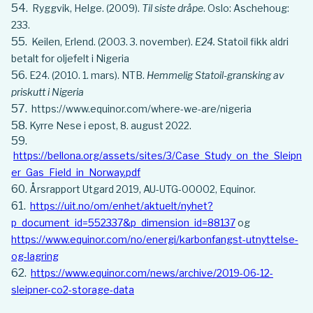
Ryggvik, Helge. (2009).
Til siste dråpe
. Oslo: Aschehoug:
233.
Keilen, Erlend. (2003. 3. november).
E24.
Statoil fikk aldri
betalt for oljefelt i Nigeria
E24. (2010. 1. mars). NTB.
Hemmelig Statoil-gransking av
priskutt i Nigeria
https://www.equinor.com/where-we-are/nigeria
Kyrre Nese i epost, 8. august 2022.
https://bellona.org/assets/sites/3/Case_Study_on_the_Sleipn
er_Gas_Field_in_Norway.pdf
Årsrapport Utgard 2019, AU-UTG-00002, Equinor.
https://uit.no/om/enhet/aktuelt/nyhet?
p_document_id=552337&p_dimension_id=88137
og
https://www.equinor.com/no/energi/karbonfangst-utnyttelse-
og-lagring
https://www.equinor.com/news/archive/2019-06-12-
sleipner-co2-storage-data