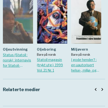
Oljeutvinning
Oljeboring
Miljøvern
Status (Statoil :
Bare på norsk
Bare på norsk
Statoil magasin
I gode hender? :
norsk) : internavis
(trykt utg.). 1999
en uautorisert
for Statoil-
Vol. 21 Nr. 1
helse-, miljø- og
ansatte. oktober
sikkerhetsrapport
1998
om Statoils
aktiviteter i
navigate_before
navigate_next
Relaterte medier
utlandet