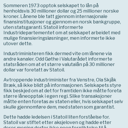
Sommeren 1973 opptok selskapet to lån på
henholdsvis 30 millioner dollar og 25 millioner norske
kroner. Lånene ble tatt gjennom internasjonale
finansinstitusjoner og gjennom en norsk bankgruppe,
uten statsgaranti. Statoil informerte
Industridepartementet om at selskapet arbeidet med
mulige finansieringsløsninger, men informerte ikke
utover dette.
Industriministeren fikk dermed vite om lånene via
andre kanaler. Odd Gøthe i Valutarådet informerte
statsråden om at et større valutalån på 30 millioner
dollar var foretatt av Statoil.
Avtroppende industriminister fra Venstre, Ola Skjåk
Bræk, så ikke blidt på informasjonen. Selskapets styre
fikk beskjed om at det for framtiden ikke måtte foreta
større låneopptak i egen regi. Slike transaksjoner
måtte enten foretas av staten eller, hvis selskapet selv
skulle gjennomføre dem, med staten som garantist.
Dette hadde ledelsen i Statoil liten forståelse for.
Statoil var stiftet etter aksjeloven og hadde etter
deres mening derfor ikke noen forpliktelse til å