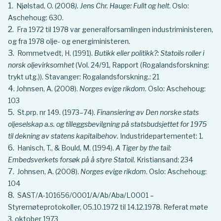
Njølstad, O. (2008
). Jens Chr. Hauge: Fullt og helt
. Oslo:
Aschehoug: 630.
Fra 1972 til 1978 var generalforsamlingen industriministeren,
og fra 1978 olje- og energiministeren.
Rommetvedt, H. (1991).
Butikk eller politikk?: Statoils roller i
norsk oljevirksomhet
(Vol. 24/91, Rapport (Rogalandsforskning:
trykt utg.)). Stavanger: Rogalandsforskning.: 21
Johnsen, A. (2008).
Norges evige rikdom
. Oslo: Aschehoug:
103
St.prp. nr 149. (1973–74).
Finansiering av Den norske stats
oljeselskap a.s. og tilleggsbevilgning på statsbudsjettet for 1975
til dekning av statens kapitalbehov
. Industridepartementet: 1.
Hanisch, T., & Bould, M. (1994).
A Tiger by the tail:
Embedsverkets forsøk på å styre Statoil
. Kristiansand: 234
Johnsen, A. (2008).
Norges evige rikdom
. Oslo: Aschehoug:
104
SAST/A-101656/0001/A/Ab/Aba/L0001 –
Styremøteprotokoller, 05.10.1972 til 14.12.1978. Referat møte
3. oktober 1973