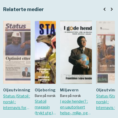
navigate_before
navigate_next
Relaterte medier
Oljeutvinning
Oljeboring
Miljøvern
Oljeutvinn
Status (Statoil :
Bare på norsk
Bare på norsk
Status (Stato
Statoil
I gode hender? :
norsk) :
norsk) :
magasin
en uautorisert
internavis for
internavis fo
(trykt utg.).
helse-, miljø- og
Statoil-
Statoil-