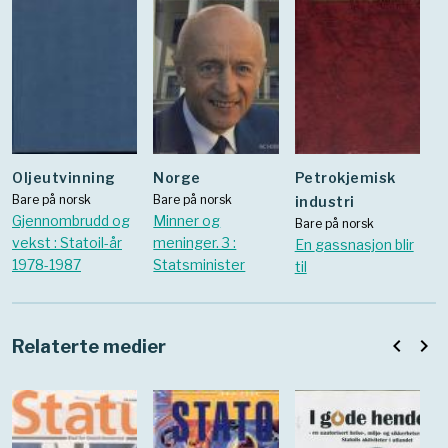
oljeutvinning
Norge
Petrokjemisk
Bare på norsk
Bare på norsk
industri
Gjennombrudd og
Minner og
Bare på norsk
vekst : Statoil-år
meninger. 3 :
En gassnasjon blir
1978-1987
Statsminister
til
navigate_before
navigate_next
Relaterte medier