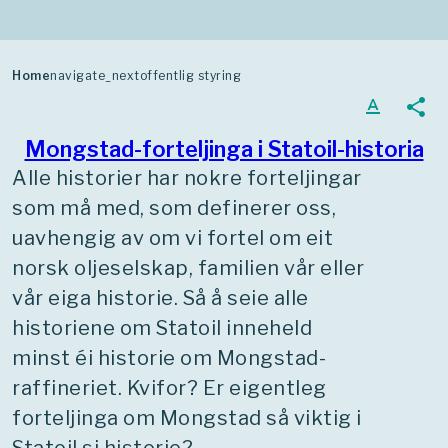
selskapets rolle som statens
bane. Tempera
instrument i oljepolitikken. Ved
til uttrykk i sa
stortingsvalget i 1981 økte
parlamentarisk
Home
navigate_next
offentlig styring
innflytelsen til de kreftene som
Statoil våren 1974. Bare t
text_format
share
ønsket økt statlig kontroll med
etter storting
pengestrømmen, gjennom en
Hauge fikk gje
Mongstad-forteljinga i Statoil-historia
reorganisering av selskapet –
Statoil hvert år
Alle historier har nokre forteljingar
den såkalte vingeklippingen.
frem sine plane
som må med, som definerer oss,
og ikke sitt bud
uavhengig av om vi fortel om eit
ikke lenger sty
norsk oljeselskap, familien vår eller
Statoil. Det skj
vår eiga historie. Så å seie alle
tiden. Fikk han
historiene om Statoil inneheld
gikk han frivilli
minst éi historie om Mongstad-
raffineriet. Kvifor? Er eigentleg
forteljinga om Mongstad så viktig i