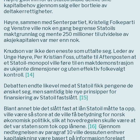
kapitalbehov gjennom salg eller bortleie av
deltakerrettigheter.
Høyre, sammen med Senterpartiet, Kristelig Folkeparti
og Venstre ville nok en gang begrense Statoils
maktgrunnlag og mente 250 millioner til utvidelse av
aksjekapitalen var mer enn nok.
Knudson var ikke den eneste som uttalte seg. Leder av
Unge Høyre, Per Kristian Foss, uttalte til Aftenposten at
et Statoil-monopol ville føre til en maktdemonstrasjon
av ukjente dimensjoner og uten effektiv folkevalgt
kontroll.
[
14
]
Debatten endte likevel med at Statoil fikk pengene de
ønsket seg, men samtidig ble nye prinsipper for
finansiering av Statoil fastslått.
[
15
]
Blant annet ble det slått fast at lån Statoil måtte ta opp,
ville være så store at de ville få betydning for norsk
økonomisk politikk, slik at hovedregelen skulle være at
det var staten som tok opp lånene.
[
16
]
Gjennom
nedtegnelsen av paragraf 10 ville dessuten enhver
kapitaløkning være basert på informasjon forelagt