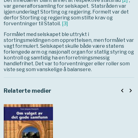
Det innebærer blant annet at respektive statsråd
[
2
]
,
var generalforsamling for selskapet. Statsråden var
igjen underlagt Storting og regjering. Formelt var det
derfor Storting og regjering som stilte krav og
forventninger til Statoil.
[
3
]
Formålet med selskapet ble uttrykt i
stortingsmeldingen om opprettelsen, men formålet var
vagt formulert. Selskapet skulle både være statens
forlengede arm og nasjonalt organ for statlig styring og
kontroll og samtidig ha en forretningsmessig
handlefrihet. Det var to forventninger eller roller som
viste seg som vanskelige å balansere.
navigate_before
navigate_next
Relaterte medier