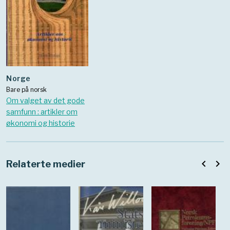
norge
Bare på norsk
Om valget av det gode
samfunn : artikler om
økonomi og historie
navigate_before
navigate_next
Relaterte medier