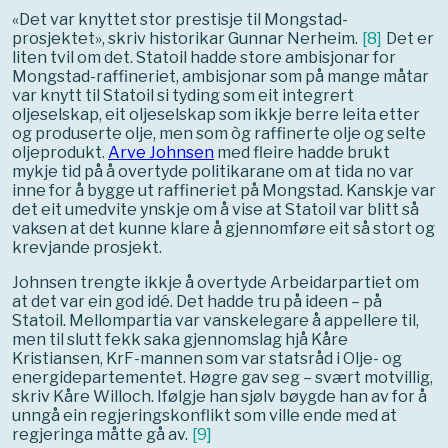
«Det var knyttet stor prestisje til Mongstad-
prosjektet», skriv historikar Gunnar Nerheim.
[
8
]
Det er
liten tvil om det. Statoil hadde store ambisjonar for
Mongstad-raffineriet, ambisjonar som på mange måtar
var knytt til Statoil si tyding som eit integrert
oljeselskap, eit oljeselskap som ikkje berre leita etter
og produserte olje, men som òg raffinerte olje og selte
oljeprodukt.
Arve Johnsen
med fleire hadde brukt
mykje tid på å overtyde politikarane om at tida no var
inne for å bygge ut raffineriet på Mongstad. Kanskje var
det eit umedvite ynskje om å vise at Statoil var blitt så
vaksen at det kunne klare å gjennomføre eit så stort og
krevjande prosjekt.
Johnsen trengte ikkje å overtyde Arbeidarpartiet om
at det var ein god idé. Det hadde tru på ideen – på
Statoil. Mellompartia var vanskelegare å appellere til,
men til slutt fekk saka gjennomslag hjå Kåre
Kristiansen, KrF-mannen som var statsråd i Olje- og
energidepartementet. Høgre gav seg – svært motvillig,
skriv Kåre Willoch. Ifølgje han sjølv bøygde han av for å
unngå ein regjeringskonflikt som ville ende med at
regjeringa måtte gå av.
[
9
]