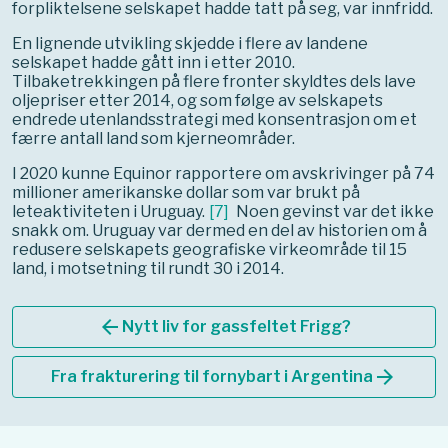
forpliktelsene selskapet hadde tatt på seg, var innfridd.
En lignende utvikling skjedde i flere av landene
selskapet hadde gått inn i etter 2010.
Tilbaketrekkingen på flere fronter skyldtes dels lave
oljepriser etter 2014, og som følge av selskapets
endrede utenlandsstrategi med konsentrasjon om et
færre antall land som kjerneområder.
I 2020 kunne Equinor rapportere om avskrivinger på 74
millioner amerikanske dollar som var brukt på
leteaktiviteten i Uruguay.
[
7
]
Noen gevinst var det ikke
snakk om. Uruguay var dermed en del av historien om å
redusere selskapets geografiske virkeområde til 15
land, i motsetning til rundt 30 i 2014.
arrow_back
Nytt liv for gassfeltet Frigg?
arrow_forward
Fra frakturering til fornybart i Argentina