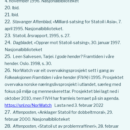
4. november 1996. Nasjonalbiblioteket
Ibid.
Ibid.
Stavanger Aftenblad
, «Milliard-satsing for Statoil i Asia», 7.
april 1995. Nasjonalbiblioteket.
Statoil, årsrapport, 1995, s. 27.
Dagbladet
, «Opprør mot Statoil-satsing», 30. januar 1997.
Nasjonalbiblioteket
Leer-Salvesen, Tarjei.
I gode hender?
Framtiden i våre
hender. Oslo. 1998, s. 30.
NorWatch var eit overvakingsprosjekt sett i gang av
Folkeaksjonen Framtiden i våre hender (FIVH)
i 1995. Prosjektet
overvaka norske næringslivsprosjekt i utlandet, særleg med
fokus på miljø og menneskerettar. Prosjektet blei lagt ned i
oktober 2010, men FIVH har framleis temaet på sin agenda.
https://snl.no/NorWatch
Lasta ned 3. februar 2022
Aftenposten
, «Anklager Statoil for dobbeltmoral», 29.
februar 2000. Nasjonalbiblioteket
Aftenposten
, «Statoil ut av problemraffineri», 28. februar