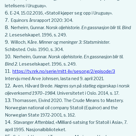
letelisens i Uruguay».
E-24, 15.02.2016, «Statoil kjøper seg opp i Uruguay».
Equinors årsrapport 2020: 304.
Nerheim, Gunnar.
Norsk oljehistorie. En gassnasjon blir til. Bind
2
. Leseselskapet. 1996, s. 249.
Willoch, Kåre.
Minner og meninger 3: Statsminister
.
Schibsted. Oslo. 1990, s. 304.
Nerheim, Gunnar.
Norsk oljehistorie. En gassnasjon blir til.
Bind 2
. Leseselskapet. 1996, s. 249.
https://tv.nrk.no/serie/mitt-liv/sesong/2/episode/3
Intervju med Arve Johnsen, lasta ned 9. april 2021.
Aven, Håvard Brede.
Høgres syn på statleg eigarskap i norsk
oljeverksemd 1970–1984
. Universitetet i Oslo. 2014, s. 17.
Thomassen, Eivind 2020. The Crude Means to Mastery.
Norwegian national oil company Statoil (Equinor) and the
Norwegian State 1972-2001, s. 162.
Stavanger Aftenblad
, «Milliard-satsing for Statoil i Asia», 7.
april 1995. Nasjonalbiblioteket.