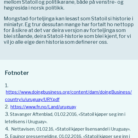
mellom Statoil og politikarane, både på venstre- og
høgresida i norsk politikk.
Mongstad-forteljinga kan lesast som Statoil si historie i
miniatyr. Eg trur dessutan mange har fortalt ho nettopp
for å sikre at det var deira versjon av forteljinga som
blei ståande, deira Statoil-historie som blei kjent, for vi
vil jo alle eige den historia som definerer oss.
Fotnoter
https://www.doingbusiness.org/content/dam/doingBusiness/
country/u/uruguay/URY.pdf
https://www.fn.no/Land/uruguay
Stavanger Aftenblad, 01.02.2016, «Statoil kjøper seg inn i
letelisens i Uruguay».
Nettavisen, 01.02.16, «Statoil kjøper lisensandel i Uruguay».
Equinor pressemelding, 01.02.2016, «Statoil kjøper seg inn i