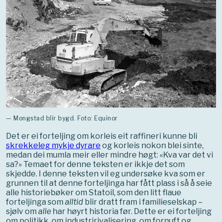
— Mongstad blir bygd. Foto: Equinor
Det er ei forteljing om korleis eit raffineri kunne bli
skrekkeleg mykje dyrare
og korleis nokon blei sinte,
medan dei mumla meir eller mindre høgt: «Kva var det vi
sa?» Temaet for denne teksten er ikkje det som
skjedde. I denne teksten vil eg undersøke kva som er
grunnen til at denne forteljinga har fått plass i så å seie
alle historiebøker om Statoil, som den litt flaue
forteljinga som
alltid
blir dratt fram i familieselskap –
sjølv om
alle
har høyrt historia før. Dette er ei forteljing
om politikk, om industririvalisering, om fornuft og