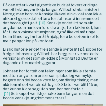
Då den etter kvart gigantiske budsjettoverskridinga
var eit faktum, var ikkje lenger Willoch statsminister i
Noreg, men han var kanskje likevel ein av dei som ikkje
akkurat gjorde det lettare for Johnsen å innrømme at
det hadde gått galt.
[
10
]
Kanskje er det litt som ein
ungdom som har lova foreldra at, jo, han taklar det, han
får til den vaksne situasjonen, og så likevel må ringe
heim til mor og far for å få hjelp, for å be dei om å sette
meir pengar inn på kontoen.
Ei slik historie er det freistande å pynte litt på, jobbe for
å eige. Johnsen og Willoch har begge skrive ned deira
versjonar av det som skjedde på Mongstad. Begge er
dugande ettermælebyggarar.
Johnsen har fortalt om teikningar som ikkje stemte
med terrenget, om prisar som plutseleg var mykje
høgare enn dei hadde vore før, om dårleg timing, men
aldri om at det var ein dårleg idé. Statoil var blitt 15 år,
det kunne klare seg utan han, har han fortalt.
[
11
]
Selskapet var ikkje noko barn lenger, men det
hadde kanskje ungdommens trass?