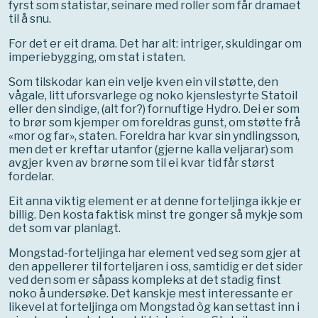
fyrst som statistar, seinare med roller som får dramaet
til å snu.
For det er eit drama. Det har alt: intriger, skuldingar om
imperiebygging, om stat i staten.
Som tilskodar kan ein velje kven ein vil støtte, den
vågale, litt uforsvarlege og noko kjenslestyrte Statoil
eller den sindige, (alt for?) fornuftige Hydro. Dei er som
to brør som kjemper om foreldras gunst, om støtte frå
«mor og far», staten. Foreldra har kvar sin yndlingsson,
men det er kreftar utanfor (gjerne kalla veljarar) som
avgjer kven av brørne som til ei kvar tid får størst
fordelar.
Eit anna viktig element er at denne forteljinga ikkje er
billig. Den kosta faktisk minst tre gonger så mykje som
det som var planlagt.
Mongstad-forteljinga har element ved seg som gjer at
den appellerer til forteljaren i oss, samtidig er det sider
ved den som er såpass kompleks at det stadig finst
noko å undersøke. Det kanskje mest interessante er
likevel at forteljinga om Mongstad òg kan settast inn i