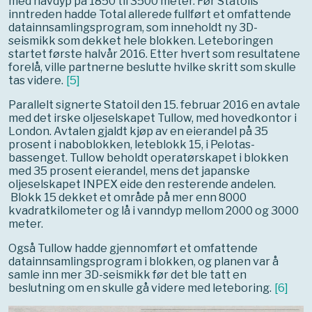
med havdyp på 1850 til 3500 meter. Før Statoils
inntreden hadde Total allerede fullført et omfattende
datainnsamlingsprogram, som inneholdt ny 3D-
seismikk som dekket hele blokken. Leteboringen
startet første halvår 2016. Etter hvert som resultatene
forelå, ville partnerne beslutte hvilke skritt som skulle
tas videre.
[
5
]
Parallelt signerte Statoil den 15. februar 2016 en avtale
med det irske oljeselskapet Tullow, med hovedkontor i
London. Avtalen gjaldt kjøp av en eierandel på 35
prosent i naboblokken, leteblokk 15, i Pelotas-
bassenget. Tullow beholdt operatørskapet i blokken
med 35 prosent eierandel, mens det japanske
oljeselskapet INPEX eide den resterende andelen.
Blokk 15 dekket et område på mer enn 8000
kvadratkilometer og lå i vanndyp mellom 2000 og 3000
meter.
Også Tullow hadde gjennomført et omfattende
datainnsamlingsprogram i blokken, og planen var å
samle inn mer 3D-seismikk før det ble tatt en
beslutning om en skulle gå videre med leteboring.
[
6
]