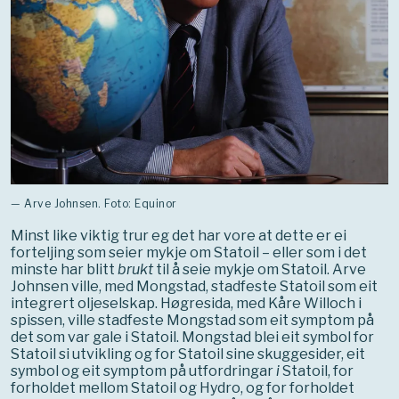
— Arve Johnsen. Foto: Equinor
Minst like viktig trur eg det har vore at dette er ei
forteljing som seier mykje om Statoil – eller som i det
minste har blitt
brukt
til å seie mykje om Statoil. Arve
Johnsen ville, med Mongstad, stadfeste Statoil som eit
integrert oljeselskap. Høgresida, med Kåre Willoch i
spissen, ville stadfeste Mongstad som eit symptom på
det som var gale i Statoil. Mongstad blei eit symbol for
Statoil si utvikling og for Statoil sine skuggesider, eit
symbol og eit symptom på utfordringar
i
Statoil, for
forholdet mellom Statoil og Hydro, og for forholdet