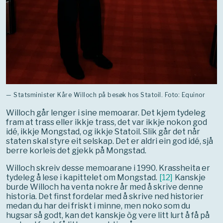
— Statsminister Kåre Willoch på besøk hos Statoil. Foto: Equinor
Willoch går lenger i sine memoarar. Det kjem tydeleg
fram at trass eller ikkje trass, det var ikkje nokon god
idé, ikkje Mongstad, og ikkje Statoil. Slik går det når
staten skal styre eit selskap. Det er aldri ein god idé, sjå
berre korleis det gjekk på Mongstad.
Willoch skreiv desse memoarane i 1990. Krassheita er
tydeleg å lese i kapittelet om Mongstad.
[
12
]
Kanskje
burde Willoch ha venta nokre år med å skrive denne
historia. Det finst fordelar med å skrive ned historier
medan du har dei friskt i minne, men noko som du
hugsar så godt, kan det kanskje òg vere litt lurt å få på