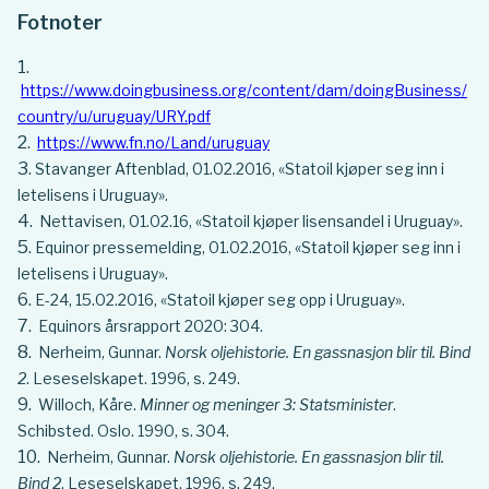
Fotnoter
https://www.doingbusiness.org/content/dam/doingBusiness/
country/u/uruguay/URY.pdf
https://www.fn.no/Land/uruguay
Stavanger Aftenblad, 01.02.2016, «Statoil kjøper seg inn i
letelisens i Uruguay».
Nettavisen, 01.02.16, «Statoil kjøper lisensandel i Uruguay».
Equinor pressemelding, 01.02.2016, «Statoil kjøper seg inn i
letelisens i Uruguay».
E-24, 15.02.2016, «Statoil kjøper seg opp i Uruguay».
Equinors årsrapport 2020: 304.
Nerheim, Gunnar.
Norsk oljehistorie. En gassnasjon blir til. Bind
2
. Leseselskapet. 1996, s. 249.
Willoch, Kåre.
Minner og meninger 3: Statsminister
.
Schibsted. Oslo. 1990, s. 304.
Nerheim, Gunnar.
Norsk oljehistorie. En gassnasjon blir til.
Bind 2
. Leseselskapet. 1996, s. 249.