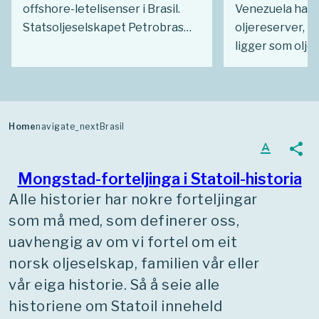
offshore-letelisenser i Brasil.
Venezuela har 
Statsoljeselskapet Petrobras
oljereserver, 
hadde lenge hatt enerett på
ligger som oljes
oljeutvinning i landet, men da
vært engasjert 
denne ble opphevet i 1997,
tungoljeindustr
ønsket myndighetene å
Politiske omve
tiltrekke seg utenlandsk
nasjonalisering
Home
navigate_next
Brasil
kompetanse som kunne bidra i
har tidvis gjort
text_format
share
utbyggingen av felt på dypt
tilstedeværelse
vann. For Statoil var det en
tross for at Ve
Mongstad-forteljinga i Statoil-historia
strategisk god mulighet. Tjue år
oljeprodusent 
Alle historier har nokre forteljingar
senere har Brasil blitt et av
år, er landet fo
som må med, som definerer oss,
selskapets viktigste
fattigdom og pol
uavhengig av om vi fortel om eit
internasjonale satsingsområder
norsk oljeselskap, familien vår eller
innen olje og gass såvel som en
vår eiga historie. Så å seie alle
begynnende satsing på
historiene om Statoil inneheld
solenergi.