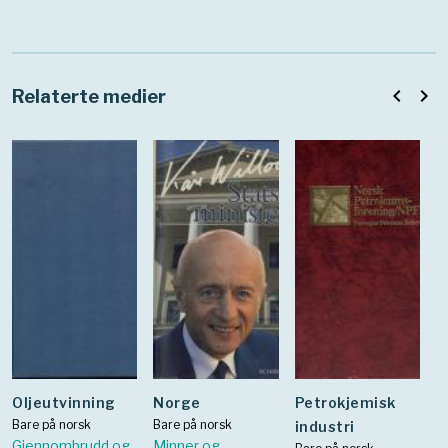
navigate_before
navigate_next
Relaterte medier
oljeutvinning
Norge
Petrokjemisk
Bare på norsk
Bare på norsk
industri
Gjennombrudd og
Minner og