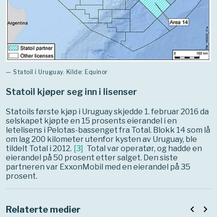
— Statoil i Uruguay. Kilde: Equinor
Statoil kjøper seg inn i lisenser
Statoils første kjøp i Uruguay skjedde 1. februar 2016 da
selskapet kjøpte en 15 prosents eierandel i en
letelisens i Pelotas-bassenget fra Total. Blokk 14 som lå
om lag 200 kilometer utenfor kysten av Uruguay, ble
tildelt Total i 2012.
[
3
]
Total var operatør, og hadde en
eierandel på 50 prosent etter salget. Den siste
partneren var ExxonMobil med en eierandel på 35
prosent.
navigate_before
navigate_next
Relaterte medier