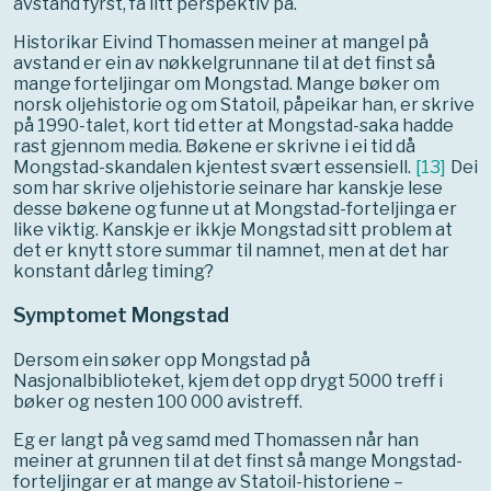
avstand fyrst, få litt perspektiv på.
Historikar Eivind Thomassen meiner at mangel på
avstand er ein av nøkkelgrunnane til at det finst så
mange forteljingar om Mongstad. Mange bøker om
norsk oljehistorie og om Statoil, påpeikar han, er skrive
på 1990-talet, kort tid etter at Mongstad-saka hadde
rast gjennom media. Bøkene er skrivne i ei tid då
Mongstad-skandalen kjentest svært essensiell.
[
13
]
Dei
som har skrive oljehistorie seinare har kanskje lese
desse bøkene og funne ut at Mongstad-forteljinga er
like viktig. Kanskje er ikkje Mongstad sitt problem at
det er knytt store summar til namnet, men at det har
konstant dårleg timing?
Symptomet Mongstad
Dersom ein søker opp Mongstad på
Nasjonalbiblioteket, kjem det opp drygt 5000 treff i
bøker og nesten 100 000 avistreff.
Eg er langt på veg samd med Thomassen når han
meiner at grunnen til at det finst så mange Mongstad-
forteljingar er at mange av Statoil-historiene –