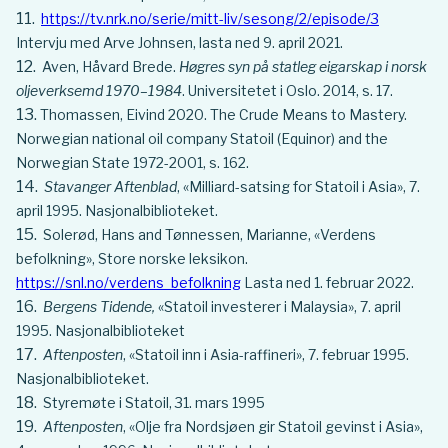
https://tv.nrk.no/serie/mitt-liv/sesong/2/episode/3
Intervju med Arve Johnsen, lasta ned 9. april 2021.
Aven, Håvard Brede.
Høgres syn på statleg eigarskap i norsk
oljeverksemd 1970–1984
. Universitetet i Oslo. 2014, s. 17.
Thomassen, Eivind 2020. The Crude Means to Mastery.
Norwegian national oil company Statoil (Equinor) and the
Norwegian State 1972-2001, s. 162.
Stavanger Aftenblad
, «Milliard-satsing for Statoil i Asia», 7.
april 1995. Nasjonalbiblioteket.
Solerød, Hans and Tønnessen, Marianne, «Verdens
befolkning», Store norske leksikon.
https://snl.no/verdens_befolkning
Lasta ned 1. februar 2022.
Bergens Tidende,
«Statoil investerer i Malaysia», 7. april
1995. Nasjonalbiblioteket
Aftenposten
, «Statoil inn i Asia-raffineri», 7. februar 1995.
Nasjonalbiblioteket.
Styremøte i Statoil, 31. mars 1995
Aftenposten
, «Olje fra Nordsjøen gir Statoil gevinst i Asia»,