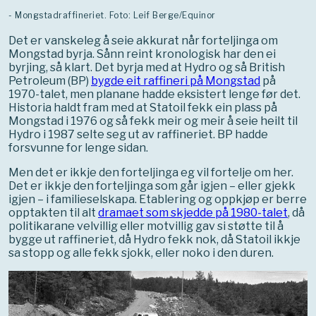
- Mongstadraffineriet. Foto: Leif Berge/Equinor
Det er vanskeleg å seie akkurat når forteljinga om
Mongstad byrja. Sånn reint kronologisk har den ei
byrjing, så klart. Det byrja med at Hydro og så British
Petroleum (BP)
bygde eit raffineri på Mongstad
på
1970-talet, men planane hadde eksistert lenge før det.
Historia haldt fram med at Statoil fekk ein plass på
Mongstad i 1976 og så fekk meir og meir å seie heilt til
Hydro i 1987 selte seg ut av raffineriet. BP hadde
forsvunne for lenge sidan.
Men det er ikkje den forteljinga eg vil fortelje om her.
Det er ikkje den forteljinga som går igjen – eller gjekk
igjen – i familieselskapa. Etablering og oppkjøp er berre
opptakten til alt
dramaet som skjedde på 1980-talet
, då
politikarane velvillig eller motvillig gav si støtte til å
bygge ut raffineriet, då Hydro fekk nok, då Statoil ikkje
sa stopp og alle fekk sjokk, eller noko i den duren.