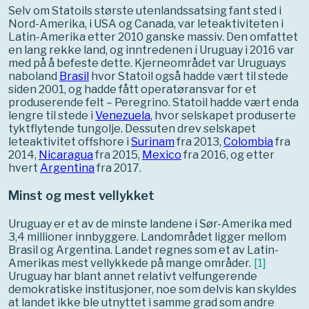
Selv om Statoils største utenlandssatsing fant sted i
Nord-Amerika, i USA og Canada, var leteaktiviteten i
Latin-Amerika etter 2010 ganske massiv. Den omfattet
en lang rekke land, og inntredenen i Uruguay i 2016 var
med på å befeste dette. Kjerneområdet var Uruguays
naboland
Brasil
hvor Statoil også hadde vært til stede
siden 2001, og hadde fått operatøransvar for et
produserende felt – Peregrino. Statoil hadde vært enda
lengre til stede i
Venezuela
, hvor selskapet produserte
tyktflytende tungolje. Dessuten drev selskapet
leteaktivitet offshore i
Surinam
fra 2013,
Colombia
fra
2014,
Nicaragua
fra 2015,
Mexico
fra 2016, og etter
hvert
Argentina
fra 2017.
Minst og mest vellykket
Uruguay er et av de minste landene i Sør-Amerika med
3,4 millioner innbyggere. Landområdet ligger mellom
Brasil og Argentina. Landet regnes som et av Latin-
Amerikas mest vellykkede på mange områder.
[
1
]
Uruguay har blant annet relativt velfungerende
demokratiske institusjoner, noe som delvis kan skyldes
at landet ikke ble utnyttet i samme grad som andre