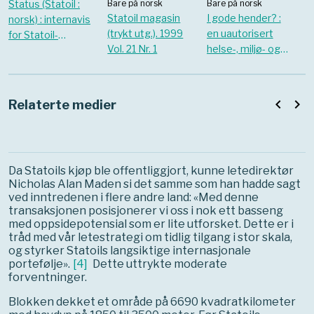
Status (Statoil :
Bare på norsk
Bare på norsk
Statoil magasin
I gode hender? :
norsk) : internavis
(trykt utg.). 1999
en uautorisert
for Statoil-
Vol. 21 Nr. 1
helse-, miljø- og
ansatte. oktober
sikkerhetsrapport
1998
om Statoils
aktiviteter i
navigate_before
navigate_next
Relaterte medier
utlandet
Da Statoils kjøp ble offentliggjort, kunne letedirektør
Nicholas Alan Maden si det samme som han hadde sagt
ved inntredenen i flere andre land: «Med denne
transaksjonen posisjonerer vi oss i nok ett basseng
med oppsidepotensial som er lite utforsket. Dette er i
tråd med vår letestrategi om tidlig tilgang i stor skala,
og styrker Statoils langsiktige internasjonale
portefølje».
[
4
]
Dette uttrykte moderate
forventninger.
Blokken dekket et område på 6690 kvadratkilometer