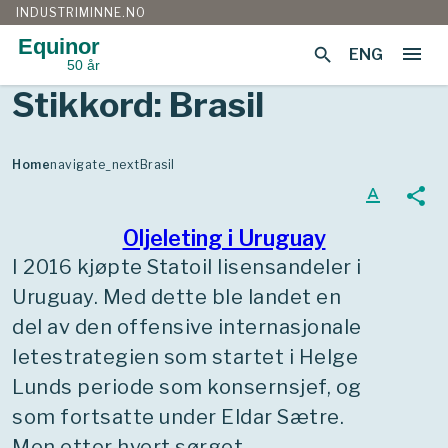
INDUSTRIMINNE.NO
Equinor
menu
search
ENG
50 år
Gå
Stikkord:
Brasil
til
innhold
Home
navigate_next
Brasil
text_format
share
Oljeleting i Uruguay
I 2016 kjøpte Statoil lisensandeler i
Uruguay. Med dette ble landet en
del av den offensive internasjonale
letestrategien som startet i Helge
Lunds periode som konsernsjef, og
som fortsatte under Eldar Sætre.
Men etter hvert sørget