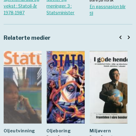
Bare på norsk
vekst : Statoil-år
meninger. 3 :
En gassnasjon blir
1978-1987
Statsminister
til
navigate_before
navigate_next
Relaterte medier
Oljeutvinning
Oljeboring
Miljøvern