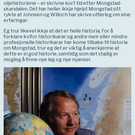
oljehistoriene – er skrivne kort tid etter Mongstad-
skandalen. Det har heller ikkje hjelpt Mongstad sitt
rykte at Johnsen og Willoch har skrive utførleg om sine
erfaringar.
Eg trur likevel ikkje at det er heile historia. For å
forklare kvifor historikarar og andre meir eller mindre
profesjonelle historikarar har kome tilbake til historia
om Mongstad, trur eg det er viktig å anerkjenne at
dette er ei
god
historie, samtidig som det stadig er
mogleg å finne nye lag og nye nyanser.