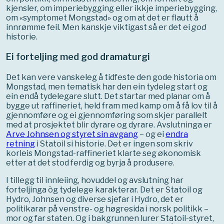
kjensler, om imperiebygging eller ikkje imperiebygging,
om «symptomet Mongstad» og om at det er flautt å
innrømme feil. Men kanskje viktigast så er det ei
god
historie.
Ei forteljing med god dramaturgi
Det kan vere vanskeleg å tidfeste den gode historia om
Mongstad, men tematisk har den ein tydeleg start og
ein endå tydelegare slutt. Det startar med planar om å
bygge ut raffineriet, held fram med kamp om å få lov til å
gjennomføre og ei gjennomføring som skjer parallelt
med at prosjektet blir dyrare og dyrare. Avslutninga er
Arve Johnsen og styret sin avgang
– og ei
endra
retning
i Statoil si historie. Det er ingen som skriv
korleis Mongstad-raffineriet klarte seg økonomisk
etter at det stod ferdig og byrja å produsere.
I tillegg til innleiing, hovuddel og avslutning har
forteljinga òg tydelege karakterar. Det er Statoil og
Hydro, Johnsen og diverse sjefar i Hydro, det er
politikarar på venstre- og høgresida i norsk politikk –
mor og far staten. Og i bakgrunnen lurer Statoil-styret,