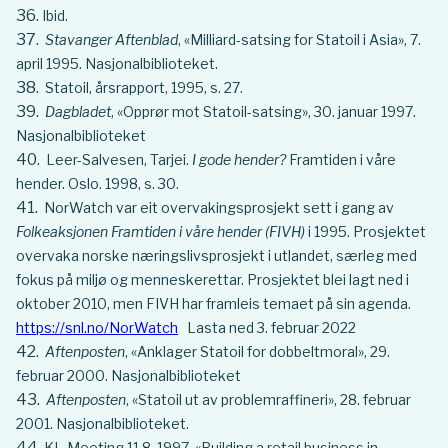
Ibid.
Stavanger Aftenblad
, «Milliard-satsing for Statoil i Asia», 7.
april 1995. Nasjonalbiblioteket.
Statoil, årsrapport, 1995, s. 27.
Dagbladet
, «Opprør mot Statoil-satsing», 30. januar 1997.
Nasjonalbiblioteket
Leer-Salvesen, Tarjei.
I gode hender?
Framtiden i våre
hender. Oslo. 1998, s. 30.
NorWatch var eit overvakingsprosjekt sett i gang av
Folkeaksjonen Framtiden i våre hender (FIVH)
i 1995. Prosjektet
overvaka norske næringslivsprosjekt i utlandet, særleg med
fokus på miljø og menneskerettar. Prosjektet blei lagt ned i
oktober 2010, men FIVH har framleis temaet på sin agenda.
https://snl.no/NorWatch
Lasta ned 3. februar 2022
Aftenposten
, «Anklager Statoil for dobbeltmoral», 29.
februar 2000. Nasjonalbiblioteket
Aftenposten
, «Statoil ut av problemraffineri», 28. februar
2001. Nasjonalbiblioteket.
KL-Meeting 11.8. 1997, «Building a retail business in