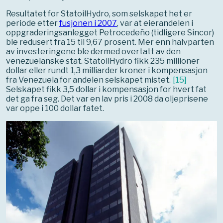
Resultatet for StatoilHydro, som selskapet het er
periode etter
fusjonen i 2007
, var at eierandelen i
oppgraderingsanlegget Petrocedeño (tidligere Sincor)
ble redusert fra 15 til 9,67 prosent. Mer enn halvparten
av investeringene ble dermed overtatt av den
venezuelanske stat. StatoilHydro fikk 235 millioner
dollar eller rundt 1,3 milliarder kroner i kompensasjon
fra Venezuela for andelen selskapet mistet.
[
15
]
Selskapet fikk 3,5 dollar i kompensasjon for hvert fat
det ga fra seg. Det var en lav pris i 2008 da oljeprisene
var oppe i 100 dollar fatet.