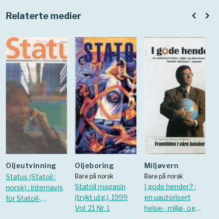
navigate_before
navigate_next
Relaterte medier
Oljeutvinning
Oljeboring
Miljøvern
Status (Statoil :
Bare på norsk
Bare på norsk
Statoil magasin
I gode hender? :
norsk) : internavis
(trykt utg.). 1999
en uautorisert
for Statoil-
Vol. 21 Nr. 1
helse-, miljø- og
ansatte. oktober
sikkerhetsrapport