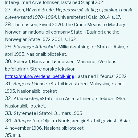
Intervju med Arve Johnsen, lasta ned 9. april 2021.
Aven, Håvard Brede.
Høgres syn på statleg eigarskap i norsk
oljeverksemd 1970–1984
. Universitetet i Oslo. 2014, s. 17.
Thomassen, Eivind 2020. The Crude Means to Mastery.
Norwegian national oil company Statoil (Equinor) and the
Norwegian State 1972-2001, s. 162.
Stavanger Aftenblad
, «Milliard-satsing for Statoil i Asia», 7.
april 1995. Nasjonalbiblioteket.
Solerød, Hans and Tønnessen, Marianne, «Verdens
befolkning», Store norske leksikon.
https://snl.no/verdens_befolkning
Lasta ned 1. februar 2022.
Bergens Tidende,
«Statoil investerer i Malaysia», 7. april
1995. Nasjonalbiblioteket
Aftenposten
, «Statoil inn i Asia-raffineri», 7. februar 1995.
Nasjonalbiblioteket.
Styremøte i Statoil, 31. mars 1995
Aftenposten
, «Olje fra Nordsjøen gir Statoil gevinst i Asia»,
4. november 1996. Nasjonalbiblioteket
Ibid.