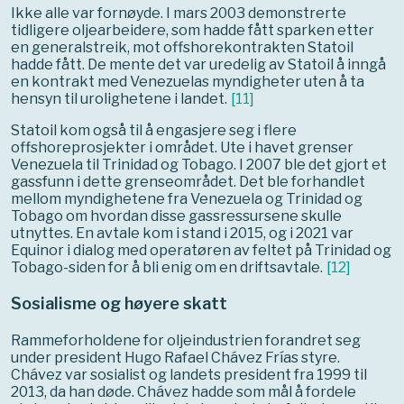
Ikke alle var fornøyde. I mars 2003 demonstrerte
tidligere oljearbeidere, som hadde fått sparken etter
en generalstreik, mot offshorekontrakten Statoil
hadde fått. De mente det var uredelig av Statoil å inngå
en kontrakt med Venezuelas myndigheter uten å ta
hensyn til urolighetene i landet.
[
11
]
Statoil kom også til å engasjere seg i flere
offshoreprosjekter i området. Ute i havet grenser
Venezuela til Trinidad og Tobago. I 2007 ble det gjort et
gassfunn i dette grenseområdet. Det ble forhandlet
mellom myndighetene fra Venezuela og Trinidad og
Tobago om hvordan disse gassressursene skulle
utnyttes. En avtale kom i stand i 2015, og i 2021 var
Equinor i dialog med operatøren av feltet på Trinidad og
Tobago-siden for å bli enig om en driftsavtale.
[
12
]
Sosialisme og høyere skatt
Rammeforholdene for oljeindustrien forandret seg
under president Hugo Rafael Chávez Frías styre.
Chávez var sosialist og landets president fra 1999 til
2013, da han døde. Chávez hadde som mål å fordele