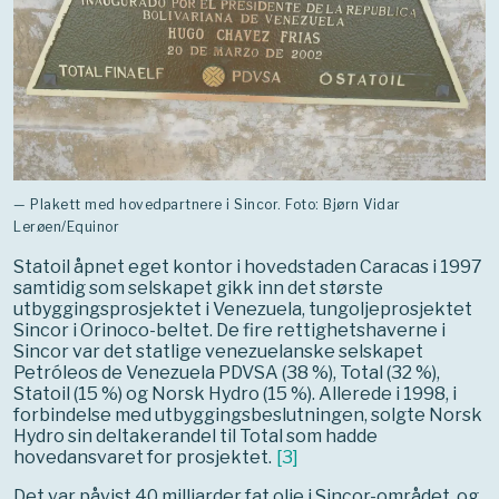
— Plakett med hovedpartnere i Sincor. Foto: Bjørn Vidar
Lerøen/Equinor
Statoil åpnet eget kontor i hovedstaden Caracas i 1997
samtidig som selskapet gikk inn det største
utbyggingsprosjektet i Venezuela, tungoljeprosjektet
Sincor i Orinoco-beltet. De fire rettighetshaverne i
Sincor var det statlige venezuelanske selskapet
Petróleos de Venezuela PDVSA (38 %), Total (32 %),
Statoil (15 %) og Norsk Hydro (15 %). Allerede i 1998, i
forbindelse med utbyggingsbeslutningen, solgte Norsk
Hydro sin deltakerandel til Total som hadde
hovedansvaret for prosjektet.
[
3
]
Det var påvist 40 milliarder fat olje i Sincor-området, og