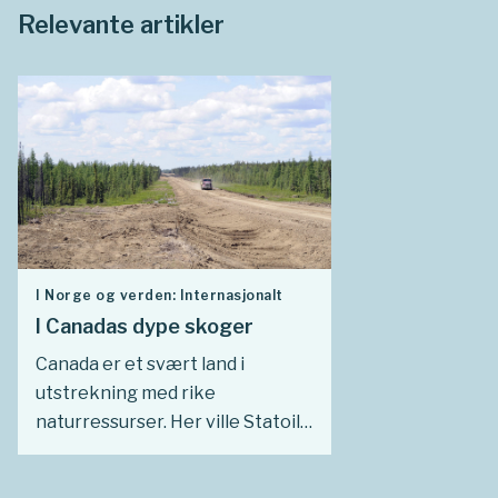
Relevante artikler
I Norge og verden: Internasjonalt
I Canadas dype skoger
Canada er et svært land i
utstrekning med rike
naturressurser. Her ville Statoil
investere og tjene penger. Men
utvinning av olje fra oljesand i