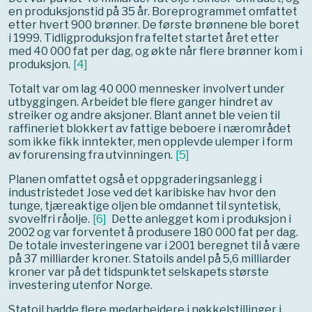
en produksjonstid på 35 år. Boreprogrammet omfattet
etter hvert 900 brønner. De første brønnene ble boret
i 1999. Tidligproduksjon fra feltet startet året etter
med 40 000 fat per dag, og økte når flere brønner kom i
produksjon.
[
4
]
Totalt var om lag 40 000 mennesker involvert under
utbyggingen. Arbeidet ble flere ganger hindret av
streiker og andre aksjoner. Blant annet ble veien til
raffineriet blokkert av fattige beboere i nærområdet
som ikke fikk inntekter, men opplevde ulemper i form
av forurensing fra utvinningen.
[
5
]
Planen omfattet også et oppgraderingsanlegg i
industristedet Jose ved det karibiske hav hvor den
tunge, tjæreaktige oljen ble omdannet til syntetisk,
svovelfri råolje.
[
6
]
Dette anlegget kom i produksjon i
2002 og var forventet å produsere 180 000 fat per dag.
De totale investeringene var i 2001 beregnet til å være
på 37 milliarder kroner. Statoils andel på 5,6 milliarder
kroner var på det tidspunktet selskapets største
investering utenfor Norge.
Statoil hadde flere medarbeidere i nøkkelstillinger i