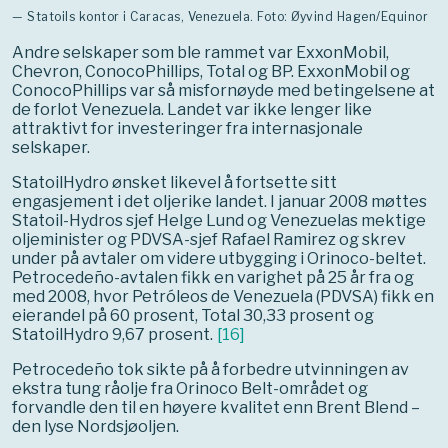
— Statoils kontor i Caracas, Venezuela. Foto: Øyvind Hagen/Equinor
Andre selskaper som ble rammet var ExxonMobil,
Chevron, ConocoPhillips, Total og BP. ExxonMobil og
ConocoPhillips var så misfornøyde med betingelsene at
de forlot Venezuela. Landet var ikke lenger like
attraktivt for investeringer fra internasjonale
selskaper.
StatoilHydro ønsket likevel å fortsette sitt
engasjement i det oljerike landet. I januar 2008 møttes
Statoil-Hydros sjef Helge Lund og Venezuelas mektige
oljeminister og PDVSA-sjef Rafael Ramirez og skrev
under på avtaler om videre utbygging i Orinoco-beltet.
Petrocedeño-avtalen fikk en varighet på 25 år fra og
med 2008, hvor Petróleos de Venezuela (PDVSA) fikk en
eierandel på 60 prosent, Total 30,33 prosent og
StatoilHydro 9,67 prosent.
[
16
]
Petrocedeño tok sikte på å forbedre utvinningen av
ekstra tung råolje fra Orinoco Belt-området og
forvandle den til en høyere kvalitet enn Brent Blend –
den lyse Nordsjøoljen.