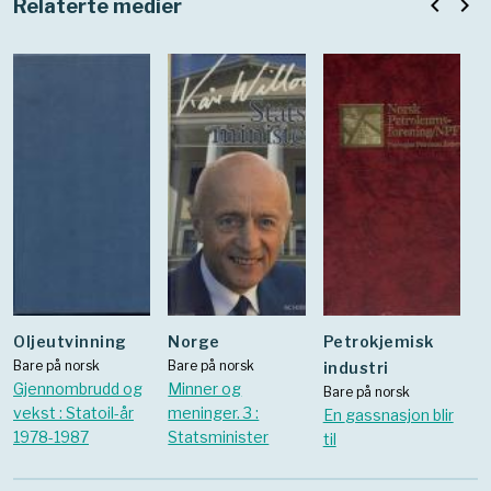
navigate_before
navigate_next
Relaterte medier
oljeutvinning
Norge
Petrokjemisk
Bare på norsk
Bare på norsk
industri
Gjennombrudd og
Minner og
Bare på norsk
vekst : Statoil-år
meninger. 3 :
En gassnasjon blir
1978-1987
Statsminister
til