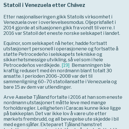
Statoil i Venezuela etter Chávez
Etter nasjonaliseringen gikk Statoils virksomhet i
Venezuela over i overlevelsesmodus. Oljeprisfallet i
2014 gjorde at situasjonen gikk fra vondt til verre. I
2016 var Statoil det eneste norske selskapet i landet.
Equinor, som selskapet nå heter, hadde fortsatt
utstasjonert personell i operasjonene og fortsatte å
støtte Petrocedeño i selskapets tekniske og
sikkerhetsmessige utvikling, så vel som i hele
Petrocedeños verdikjede.
[
19
]
Bemanningen ble
kraftig redusert med én nordmann blant totalt 30
ansatte. I perioden 2006–2008 var det til
sammenligning 60–70 statoilansatte i Venezuela og
bare 15 av dem var utlendinger.
Arve Aasebø Tjåland fortalte i 2016 at han som eneste
nordmann utstasjonert måtte leve med mange
forholdsregler. Leiligheten i Caracas kunne ikke ligge
på bakkeplan. Det var ikke lov å være ute etter
mørkets frembrudd, og all bevegelse ute skjedde i bil
med egen sjåfør. Ekteparet Tjåland hamstret