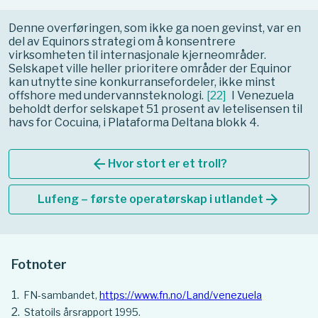
Denne overføringen, som ikke ga noen gevinst, var en
del av Equinors strategi om å konsentrere
virksomheten til internasjonale kjerneområder.
Selskapet ville heller prioritere områder der Equinor
kan utnytte sine konkurransefordeler, ikke minst
offshore med undervannsteknologi.
[
22
]
I Venezuela
beholdt derfor selskapet 51 prosent av letelisensen til
havs for Cocuina, i Plataforma Deltana blokk 4.
arrow_back
Hvor stort er et troll?
arrow_forward
Lufeng – første operatørskap i utlandet
Fotnoter
FN-sambandet,
https://www.fn.no/Land/venezuela
Statoils årsrapport 1995.