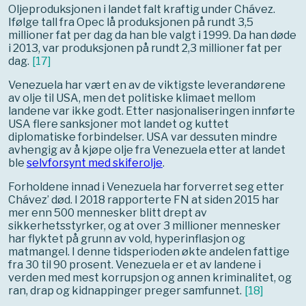
Oljeproduksjonen i landet falt kraftig under Chávez.
Ifølge tall fra Opec lå produksjonen på rundt 3,5
millioner fat per dag da han ble valgt i 1999. Da han døde
i 2013, var produksjonen på rundt 2,3 millioner fat per
dag.
[
17
]
Venezuela har vært en av de viktigste leverandørene
av olje til USA, men det politiske klimaet mellom
landene var ikke godt. Etter nasjonaliseringen innførte
USA flere sanksjoner mot landet og kuttet
diplomatiske forbindelser. USA var dessuten mindre
avhengig av å kjøpe olje fra Venezuela etter at landet
ble
selvforsynt med skiferolje
.
Forholdene innad i Venezuela har forverret seg etter
Chávez’ død. I 2018 rapporterte FN at siden 2015 har
mer enn 500 mennesker blitt drept av
sikkerhetsstyrker, og at over 3 millioner mennesker
har flyktet på grunn av vold, hyperinflasjon og
matmangel. I denne tidsperioden økte andelen fattige
fra 30 til 90 prosent. Venezuela er et av landene i
verden med mest korrupsjon og annen kriminalitet, og
ran, drap og kidnappinger preger samfunnet.
[
18
]