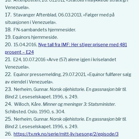
Venezuela».
Stavanger Aftenblad, 06.03.2013, «Følger med på
situasjonen i Venezuela».
FN-sambandets hjemmesider.
Equinors hjemmeside.
15.04.2016,
Nye tall fra IMF: Her stiger prisene med 481
prosent – E24
E24, 10.07.2016 «Arve (57) alene igjen i kriselandet
Venezuela».
Equinor pressemelding, 29.07.2021, «Equinor fullfører salg
av eiendel i Venezuela».
Nerheim, Gunnar.
Norsk oljehistorie. En gassnasjon blir til.
Bind 2
. Leseselskapet. 1996, s. 249.
Willoch, Kåre.
Minner og meninger 3: Statsminister
.
Schibsted. Oslo. 1990, s. 304.
Nerheim, Gunnar.
Norsk oljehistorie. En gassnasjon blir til.
Bind 2
. Leseselskapet. 1996, s. 249.
https://tv.nrk.no/serie/mitt-liv/sesong/2/episode/3