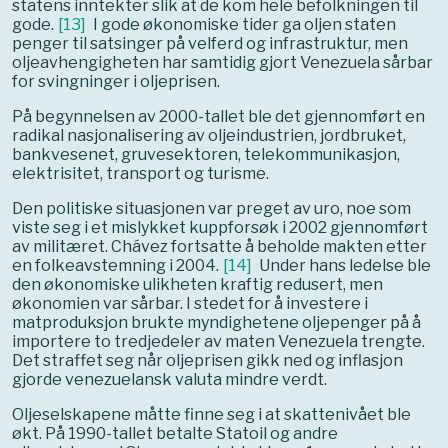
statens inntekter slik at de kom hele befolkningen til
gode.
[
13
]
I gode økonomiske tider ga oljen staten
penger til satsinger på velferd og infrastruktur, men
oljeavhengigheten har samtidig gjort Venezuela sårbar
for svingninger i oljeprisen.
På begynnelsen av 2000-tallet ble det gjennomført en
radikal nasjonalisering av oljeindustrien, jordbruket,
bankvesenet, gruvesektoren, telekommunikasjon,
elektrisitet, transport og turisme.
Den politiske situasjonen var preget av uro, noe som
viste seg i et mislykket kuppforsøk i 2002 gjennomført
av militæret. Chávez fortsatte å beholde makten etter
en folkeavstemning i 2004.
[
14
]
Under hans ledelse ble
den økonomiske ulikheten kraftig redusert, men
økonomien var sårbar. I stedet for å investere i
matproduksjon brukte myndighetene oljepenger på å
importere to tredjedeler av maten Venezuela trengte.
Det straffet seg når oljeprisen gikk ned og inflasjon
gjorde venezuelansk valuta mindre verdt.
Oljeselskapene måtte finne seg i at skattenivået ble
økt. På 1990-tallet betalte Statoil og andre