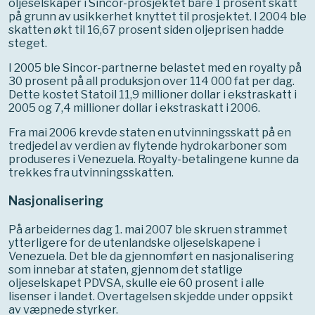
oljeselskaper i Sincor-prosjektet bare 1 prosent skatt
på grunn av usikkerhet knyttet til prosjektet. I 2004 ble
skatten økt til 16,67 prosent siden oljeprisen hadde
steget.
I 2005 ble Sincor-partnerne belastet med en royalty på
30 prosent på all produksjon over 114 000 fat per dag.
Dette kostet Statoil 11,9 millioner dollar i ekstraskatt i
2005 og 7,4 millioner dollar i ekstraskatt i 2006.
Fra mai 2006 krevde staten en utvinningsskatt på en
tredjedel av verdien av flytende hydrokarboner som
produseres i Venezuela. Royalty-betalingene kunne da
trekkes fra utvinningsskatten.
Nasjonalisering
På arbeidernes dag 1. mai 2007 ble skruen strammet
ytterligere for de utenlandske oljeselskapene i
Venezuela. Det ble da gjennomført en nasjonalisering
som innebar at staten, gjennom det statlige
oljeselskapet PDVSA, skulle eie 60 prosent i alle
lisenser i landet. Overtagelsen skjedde under oppsikt
av væpnede styrker.