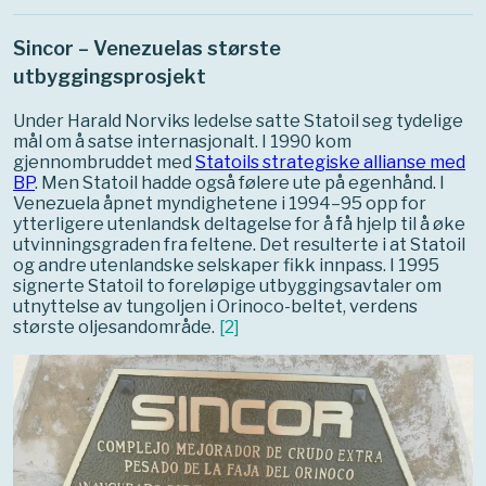
1998
om Statoils
Sincor – Venezuelas største
aktiviteter i
utlandet
utbyggingsprosjekt
Under Harald Norviks ledelse satte Statoil seg tydelige
mål om å satse internasjonalt. I 1990 kom
gjennombruddet med
Statoils strategiske allianse med
BP
. Men Statoil hadde også følere ute på egenhånd. I
Venezuela åpnet myndighetene i 1994–95 opp for
ytterligere utenlandsk deltagelse for å få hjelp til å øke
utvinningsgraden fra feltene. Det resulterte i at Statoil
og andre utenlandske selskaper fikk innpass. I 1995
signerte Statoil to foreløpige utbyggingsavtaler om
utnyttelse av tungoljen i Orinoco-beltet, verdens
største oljesandområde.
[
2
]