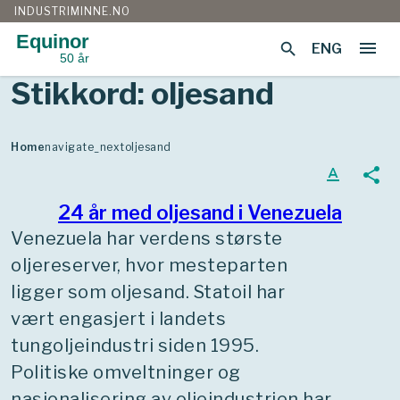
INDUSTRIMINNE.NO
Equinor
menu
search
ENG
50 år
Gå
Stikkord:
oljesand
til
innhold
Home
navigate_next
oljesand
text_format
share
24 år med oljesand i Venezuela
Venezuela har verdens største
oljereserver, hvor mesteparten
ligger som oljesand. Statoil har
vært engasjert i landets
tungoljeindustri siden 1995.
Politiske omveltninger og
nasjonalisering av oljeindustrien har