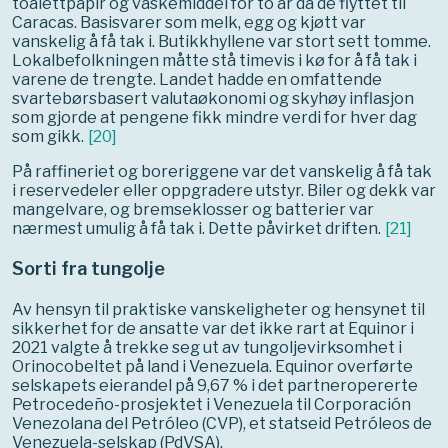
toalettpapir og vaskemiddel for to år da de flyttet til
Caracas. Basisvarer som melk, egg og kjøtt var
vanskelig å få tak i. Butikkhyllene var stort sett tomme.
Lokalbefolkningen måtte stå timevis i kø for å få tak i
varene de trengte. Landet hadde en omfattende
svartebørsbasert valutaøkonomi og skyhøy inflasjon
som gjorde at pengene fikk mindre verdi for hver dag
som gikk.
[
20
]
På raffineriet og boreriggene var det vanskelig å få tak
i reservedeler eller oppgradere utstyr. Biler og dekk var
mangelvare, og bremseklosser og batterier var
nærmest umulig å få tak i. Dette påvirket driften.
[
21
]
Sorti fra tungolje
Av hensyn til praktiske vanskeligheter og hensynet til
sikkerhet for de ansatte var det ikke rart at Equinor i
2021 valgte å trekke seg ut av tungoljevirksomhet i
Orinocobeltet på land i Venezuela. Equinor overførte
selskapets eierandel på 9,67 % i det partneropererte
Petrocedeño-prosjektet i Venezuela til Corporación
Venezolana del Petróleo (CVP), et statseid Petróleos de
Venezuela-selskap (PdVSA).