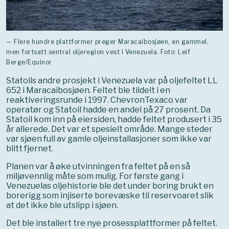
— Flere hundre plattformer preger Maracaibosjøen, en gammel,
men fortsatt sentral oljeregion vest i Venezuela. Foto: Leif
Berge/Equinor
Statoils andre prosjekt i Venezuela var på oljefeltet LL
652 i Maracaibosjøen. Feltet ble tildelt i en
reaktiveringsrunde i 1997. ChevronTexaco var
operatør og Statoil hadde en andel på 27 prosent. Da
Statoil kom inn på eiersiden, hadde feltet produsert i 35
år allerede. Det var et spesielt område. Mange steder
var sjøen full av gamle oljeinstallasjoner som ikke var
blitt fjernet.
Planen var å øke utvinningen fra feltet på en så
miljøvennlig måte som mulig. For første gang i
Venezuelas oljehistorie ble det under boring brukt en
borerigg som injiserte borevæske til reservoaret slik
at det ikke ble utslipp i sjøen.
Det ble installert tre nye prosessplattformer på feltet.