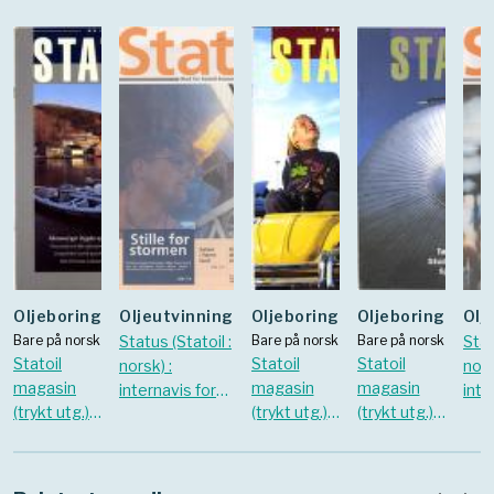
Oljeboring
Oljeutvinning
Oljeboring
Oljeboring
Ol
Bare på norsk
Status (Statoil :
Bare på norsk
Bare på norsk
Stat
Statoil
Statoil
Statoil
norsk) :
nors
magasin
magasin
magasin
internavis for
inte
(trykt utg.).
(trykt utg.).
(trykt utg.).
Statoil-
Stat
1996 Vol. 18
1999 Vol. 21
2002 Vol.
ansatte.
ansa
Nr. 1
Nr. 3
24 Nr. 1
november
feb
1998