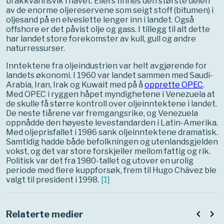
brakkvannsvik i havet. Ellers finnes den største delen
av de enorme oljereservene som seigt stoff (bitumen) i
oljesand på en elveslette lenger inn i landet. Også
offshore er det påvist olje og gass. I tillegg til alt dette
har landet store forekomster av kull, gull og andre
naturressurser.
Inntektene fra oljeindustrien var helt avgjørende for
landets økonomi. I 1960 var landet sammen med Saudi-
Arabia, Iran, Irak og Kuwait med på å
opprette OPEC
.
Med OPEC i ryggen håpet myndighetene i Venezuela at
de skulle få større kontroll over oljeinntektene i landet.
De neste tiårene var fremgangsrike, og Venezuela
oppnådde den høyeste levestandarden i Latin-Amerika.
Med oljeprisfallet i 1986 sank oljeinntektene dramatisk.
Samtidig hadde både befolkningen og utenlandsgjelden
vokst, og det var store forskjeller mellom fattig og rik.
Politisk var det fra 1980-tallet og utover en urolig
periode med flere kuppforsøk, frem til Hugo Chávez ble
valgt til president i 1998.
[
1
]
navigate_before
navigate_next
Relaterte medier