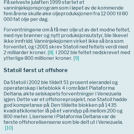
På selveste julaften 1999 startet et
vanninjeksjonsprogram som i løpet av de kommende
fem årene skulle øke oljeproduksjonen fra 12 000 til 80
000 fat olje per dag.
Forventningene om å få mer olje ut av det modne feltet,
med nye brønner og nytt produksjonsutstyr, ble likevel
ikke innfridd. Vanninjeksjonen virket ikke så bra som
forventet, og i 2001 skrev Statoil ned feltets verdi med
2 milliarder kroner.
[
8
]
I 2002 ble feltet nedskrevet med
ytterlige 800 millioner kroner.
[
9
]
Statoil først ut offshore
Da Statoil i 2002 ble tildelt 51 prosent eierandel og
operatørskap i leteblokk 4 i området Plataforma
Deltana, økte selskapets forventninger i Venezuela
igjen. Dette var et offshoreprosjekt, noe Statoil hadde
god kompetanse på. Den tildelte blokken på 1435
kvadratkilometer lå på et vanndyp på mellom 200 og
800 meter. Lisensene i Plataforma Deltana var de
første offshorelisensene som ble delt ut i Venezuela.
[
10
]