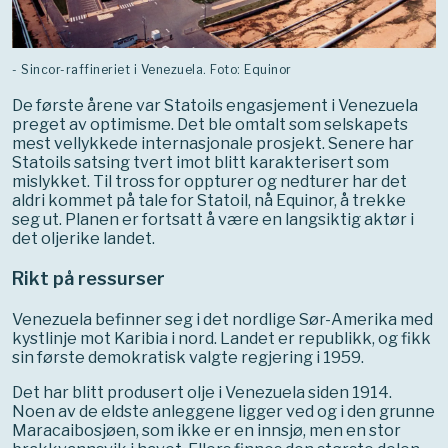
- Sincor-raffineriet i Venezuela. Foto: Equinor
De første årene var Statoils engasjement i Venezuela
preget av optimisme. Det ble omtalt som selskapets
mest vellykkede internasjonale prosjekt. Senere har
Statoils satsing tvert imot blitt karakterisert som
mislykket. Til tross for oppturer og nedturer har det
aldri kommet på tale for Statoil, nå Equinor, å trekke
seg ut. Planen er fortsatt å være en langsiktig aktør i
det oljerike landet.
Rikt på ressurser
Venezuela befinner seg i det nordlige Sør-Amerika med
kystlinje mot Karibia i nord. Landet er republikk, og fikk
sin første demokratisk valgte regjering i 1959.
Det har blitt produsert olje i Venezuela siden 1914.
Noen av de eldste anleggene ligger ved og i den grunne
Maracaibosjøen, som ikke er en innsjø, men en stor