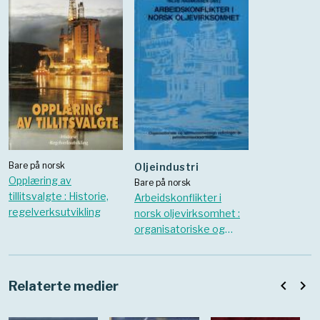
Bare på norsk
oljeindustri
Opplæring av
Bare på norsk
tillitsvalgte : Historie,
Arbeidskonflikter i
regelverksutvikling
norsk oljevirksomhet :
organisatoriske og
samfunnsmessige
virkninger av
petroleumsvirksomhet
navigate_before
navigate_next
Relaterte medier
en