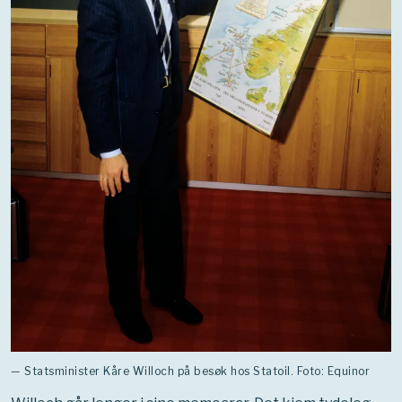
— Statsminister Kåre Willoch på besøk hos Statoil. Foto: Equinor