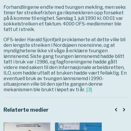
Forhandlingene endte med tvungen mekling, men seks
timer før streikefristen ga riksmekleren opp forsøket
på å komme til enighet. Søndag 1. juli 1990 kl. 00:01 var
sokkelstreiken et faktum. 4000 OFS-medlemmer ble
tatt ut i streik.
OFS-leder Harald Sjonfjell proklamerte at dette ville bli
den lengste streiken i Nordsjøen noensinne, og at
myndighetene ikke vil våge
å erklære
tvungen
lønnsnemd. Siste gang tvungen lønnsnemd hadde blitt
tatt i bruk var i 1986, og fagforeningene hadde gått
videre med saken til den internasjonale arbeidsretten,
ILO, som hadde uttalt at bruken hadde vært feilaktig. En
eventuell bruk av tvungen lønnsnemd i 1990-
situasjonen ville bli den sjette gangen denne
mekanismen ble brukt i løpet av ti
år.
[
3
]
navigate_before
navigate_next
Relaterte medier