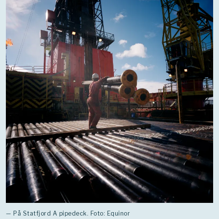
— På Statfjord A pipedeck. Foto: Equinor