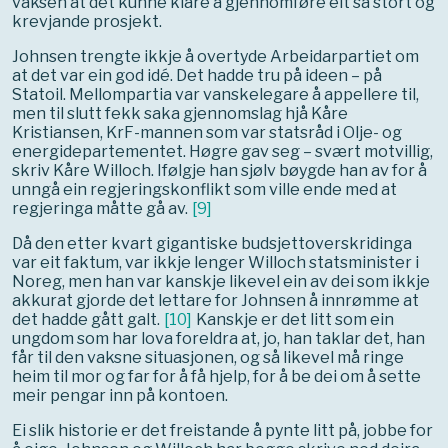
vaksen at det kunne klare å gjennomføre eit så stort og
krevjande prosjekt.
Johnsen trengte ikkje å overtyde Arbeidarpartiet om
at det var ein god idé. Det hadde tru på ideen – på
Statoil. Mellompartia var vanskelegare å appellere til,
men til slutt fekk saka gjennomslag hjå Kåre
Kristiansen, KrF-mannen som var statsråd i Olje- og
energidepartementet. Høgre gav seg – svært motvillig,
skriv Kåre Willoch. Ifølgje han sjølv bøygde han av for å
unngå ein regjeringskonflikt som ville ende med at
regjeringa måtte gå av.
[
9
]
Då den etter kvart gigantiske budsjettoverskridinga
var eit faktum, var ikkje lenger Willoch statsminister i
Noreg, men han var kanskje likevel ein av dei som ikkje
akkurat gjorde det lettare for Johnsen å innrømme at
det hadde gått galt.
[
10
]
Kanskje er det litt som ein
ungdom som har lova foreldra at, jo, han taklar det, han
får til den vaksne situasjonen, og så likevel må ringe
heim til mor og far for å få hjelp, for å be dei om å sette
meir pengar inn på kontoen.
Ei slik historie er det freistande å pynte litt på, jobbe for