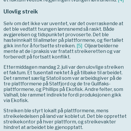
Ulovlig streik
Selv om det ikke var uventet, var det overraskende at
det ble vedtatt tvungen lønnsnemd så raskt. Både
avgjørelsen og tidspunktet provoserte. Det ble
hasteinnkalt til allmøter på plattformene, og flertallet
gikk inn for å fortsette streiken.
[
5
]
Oljearbeiderne
mente at de i praksis var fratatt streikeretten og var
forberedt på fortsatt konflikt.
Ettermiddagen mandag 2. juli var den ulovlige streiken
et faktum.
Et tusentall nektet å gå tilbake til arbeidet.
Det rammet særlig Statoil som var arbeidsgiver på de
tre plattformene på Statfjord og de tre Gullfaks-
plattformene, og Phillips på Ekofisk. Andre felter, som
Valhall, ble rammet indirekte fordi produksjonen gikk
via Ekofisk.
Streiken ble styrt lokalt på plattformene, mens
streikeledelsen på land var koblet ut. Det ble opprettet
streikekontor på hver plattform, og streikevakter
hindret at arbeidet ble gjenopptatt.