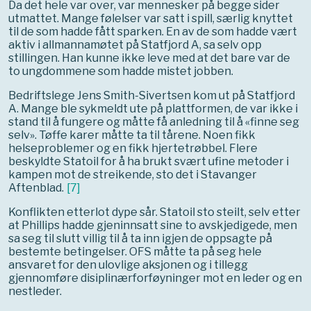
Da det hele var over, var mennesker på begge sider
utmattet. Mange følelser var satt i spill, s
ærlig knyttet
til
de som hadde fått sparken. En av de som hadde vært
aktiv i allmannamøtet på Statfjord A, sa selv opp
stillingen. Han kunne ikke leve med at det bare var de
to ungdommene som hadde mistet jobben.
Bedriftslege Jens Smith-Sivertsen kom ut på Statfjord
A. Mange ble sykmeldt ute på plattformen, de var ikke i
stand til å fungere og måtte få anledning til å «finne seg
selv». Tøffe karer måtte ta til tårene. Noen fikk
helseproblemer og en fikk hjertetrøbbel. Flere
beskyldte Statoil for å ha brukt svært ufine metoder i
kampen mot de streikende, sto det i Stavanger
Aftenblad.
[
7
]
Konflikten etterlot dype sår. Statoil sto steilt, selv etter
at Phillips hadde gjeninnsatt sine to avskjedigede, men
sa seg til slutt villig til å ta inn igjen de oppsagte på
bestemte betingelser. OFS måtte ta på seg hele
ansvaret for den ulovlige aksjonen og i tillegg
gjennomføre disiplinærforføyninger mot en leder og en
nestleder.