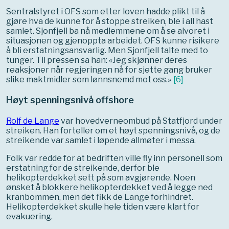
Sentralstyret i OFS som etter loven hadde plikt til å
gjøre hva de kunne for å stoppe streiken, ble i all hast
samlet. Sjonfjell ba nå medlemmene om å se alvoret i
situasjonen og gjenoppta arbeidet. OFS kunne risikere
å bli erstatningsansvarlig. Men Sjonfjell talte med to
tunger. Til pressen sa han: «Jeg skjønner deres
reaksjoner når regjeringen nå for sjette gang bruker
slike maktmidler som lønnsnemd mot oss.»
[
6
]
Høyt spenningsnivå offshore
Rolf de Lange
var hovedverneombud på Statfjord under
streiken. Han forteller om et høyt spenningsnivå, og de
streikende var samlet i løpende allmøter i messa.
Folk var redde for at bedriften ville fly inn personell som
erstatning for de streikende, derfor ble
helikopterdekket sett på som avgjørende. Noen
ønsket å blokkere helikopterdekket ved å legge
ned
kranbommen, men det fikk de Lange forhindret.
Helikopterdekket skulle hele tiden være klart for
evakuering.