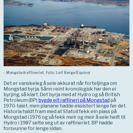
- Mongstadraffineriet. Foto: Leif Berge/Equinor
Det er vanskeleg å seie akkurat når forteljinga om
Mongstad byrja. Sånn reint kronologisk har den ei
byrjing, så klart. Det byrja med at Hydro og så British
Petroleum (BP)
bygde eit raffineri på Mongstad
på
1970-talet, men planane hadde eksistert lenge før det.
Historia haldt fram med at Statoil fekk ein plass på
Mongstad i 1976 og så fekk meir og meir å seie heilt til
Hydro i 1987 selte seg ut av raffineriet. BP hadde
forsvunne for lenge sidan.