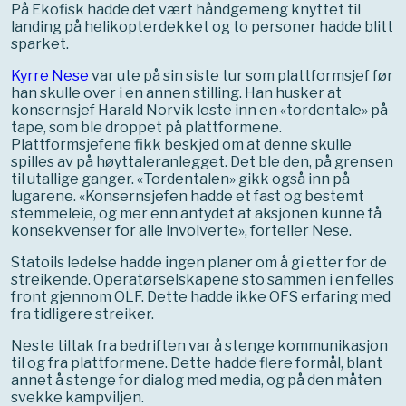
På Ekofisk hadde det vært håndgemeng knyttet til
landing på helikopterdekket og to personer hadde blitt
sparket.
Kyrre Nese
var ute på sin siste tur som plattformsjef før
han skulle over i en annen stilling. Han husker at
konsernsjef Harald Norvik leste inn en «tordentale» på
tape, som ble droppet på plattformene.
Plattformsjefene fikk beskjed om at denne skulle
spilles av på høyttaleranlegget. Det ble den, på grensen
til utallige ganger. «Tordentalen» gikk også inn på
lugarene. «Konsernsjefen hadde et fast og bestemt
stemmeleie, og mer enn antydet at aksjonen kunne få
konsekvenser for alle involverte», forteller Nese.
Statoils ledelse hadde ingen planer om å gi etter for de
streikende. Operatørselskapene sto sammen i en felles
front gjennom OLF. Dette hadde ikke OFS erfaring med
fra tidligere streiker.
Neste tiltak fra bedriften var å stenge kommunikasjon
til og fra plattformene. Dette hadde flere formål, blant
annet å stenge for dialog med media, og på den måten
svekke kampviljen.