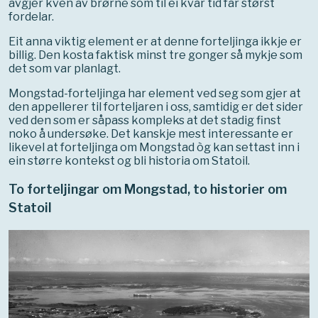
avgjer kven av brørne som til ei kvar tid får størst
fordelar.
Eit anna viktig element er at denne forteljinga ikkje er
billig. Den kosta faktisk minst tre gonger så mykje som
det som var planlagt.
Mongstad-forteljinga har element ved seg som gjer at
den appellerer til forteljaren i oss, samtidig er det sider
ved den som er såpass kompleks at det stadig finst
noko å undersøke. Det kanskje mest interessante er
likevel at forteljinga om Mongstad òg kan settast inn i
ein større kontekst og bli historia om Statoil.
To forteljingar om Mongstad, to historier om
Statoil