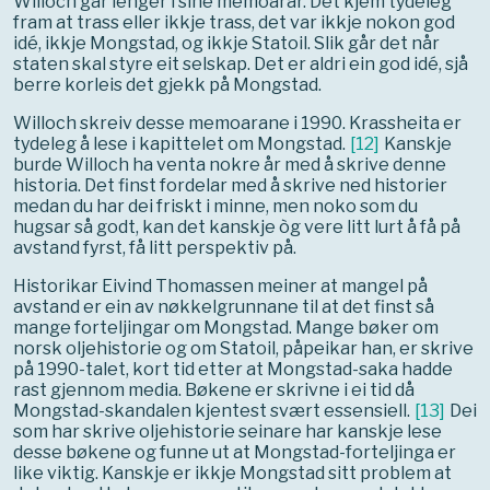
Willoch går lenger i sine memoarar. Det kjem tydeleg
fram at trass eller ikkje trass, det var ikkje nokon god
idé, ikkje Mongstad, og ikkje Statoil. Slik går det når
staten skal styre eit selskap. Det er aldri ein god idé, sjå
berre korleis det gjekk på Mongstad.
Willoch skreiv desse memoarane i 1990. Krassheita er
tydeleg å lese i kapittelet om Mongstad.
[
12
]
Kanskje
burde Willoch ha venta nokre år med å skrive denne
historia. Det finst fordelar med å skrive ned historier
medan du har dei friskt i minne, men noko som du
hugsar så godt, kan det kanskje òg vere litt lurt å få på
avstand fyrst, få litt perspektiv på.
Historikar Eivind Thomassen meiner at mangel på
avstand er ein av nøkkelgrunnane til at det finst så
mange forteljingar om Mongstad. Mange bøker om
norsk oljehistorie og om Statoil, påpeikar han, er skrive
på 1990-talet, kort tid etter at Mongstad-saka hadde
rast gjennom media. Bøkene er skrivne i ei tid då
Mongstad-skandalen kjentest svært essensiell.
[
13
]
Dei
som har skrive oljehistorie seinare har kanskje lese
desse bøkene og funne ut at Mongstad-forteljinga er
like viktig. Kanskje er ikkje Mongstad sitt problem at