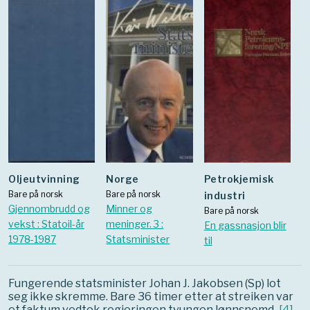
oljeutvinning
Norge
Petrokjemisk
Bare på norsk
Bare på norsk
industri
Gjennombrudd og
Minner og
Bare på norsk
vekst : Statoil-år
meninger. 3 :
En gassnasjon blir
1978-1987
Statsminister
til
Fungerende statsminister Johan J. Jakobsen (Sp) lot
seg ikke skremme. Bare 36 timer etter at streiken var
et faktum vedtok regjeringen tvungen lønnsnemd.
[
4
]