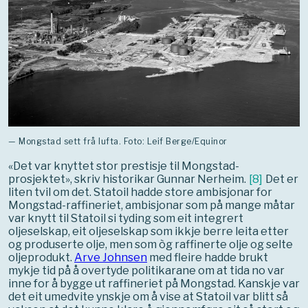
— Mongstad sett frå lufta. Foto: Leif Berge/Equinor
«Det var knyttet stor prestisje til Mongstad-
prosjektet», skriv historikar Gunnar Nerheim.
[
8
]
Det er
liten tvil om det. Statoil hadde store ambisjonar for
Mongstad-raffineriet, ambisjonar som på mange måtar
var knytt til Statoil si tyding som eit integrert
oljeselskap, eit oljeselskap som ikkje berre leita etter
og produserte olje, men som òg raffinerte olje og selte
oljeprodukt.
Arve Johnsen
med fleire hadde brukt
mykje tid på å overtyde politikarane om at tida no var
inne for å bygge ut raffineriet på Mongstad. Kanskje var
det eit umedvite ynskje om å vise at Statoil var blitt så