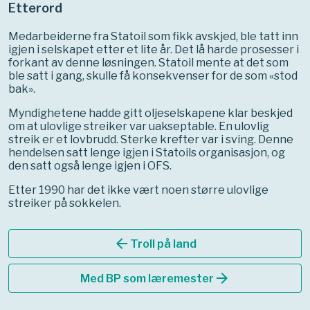
Etterord
Medarbeiderne fra Statoil som fikk avskjed, ble tatt inn
igjen i selskapet etter et lite år. Det lå harde prosesser i
forkant av denne løsningen. Statoil mente at det som
ble satt i gang, skulle få konsekvenser for de som «stod
bak».
Myndighetene hadde gitt oljeselskapene klar beskjed
om at ulovlige streiker var uakseptable. En ulovlig
streik er et lovbrudd. Sterke krefter var i sving. Denne
hendelsen satt lenge igjen i Statoils organisasjon, og
den satt også lenge igjen i OFS.
Etter 1990 har det ikke vært noen større ulovlige
streiker på sokkelen.
arrow_back
Troll på land
arrow_forward
Med BP som læremester