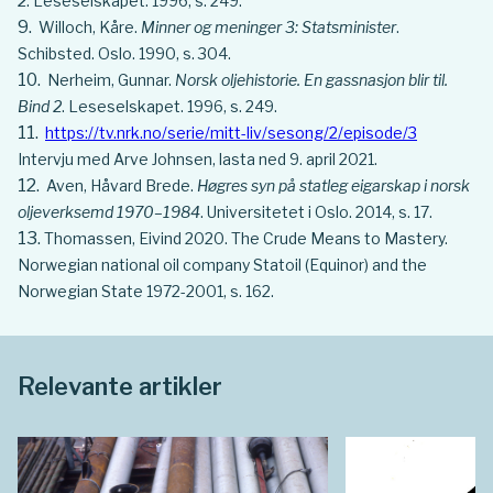
2
. Leseselskapet. 1996, s. 249.
Willoch, Kåre.
Minner og meninger 3: Statsminister
.
Schibsted. Oslo. 1990, s. 304.
Nerheim, Gunnar.
Norsk oljehistorie. En gassnasjon blir til.
Bind 2
. Leseselskapet. 1996, s. 249.
https://tv.nrk.no/serie/mitt-liv/sesong/2/episode/3
Intervju med Arve Johnsen, lasta ned 9. april 2021.
Aven, Håvard Brede.
Høgres syn på statleg eigarskap i norsk
oljeverksemd 1970–1984
. Universitetet i Oslo. 2014, s. 17.
Thomassen, Eivind 2020. The Crude Means to Mastery.
Norwegian national oil company Statoil (Equinor) and the
Norwegian State 1972-2001, s. 162.
Relevante artikler