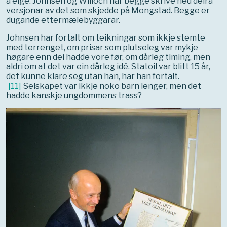
å eige. Johnsen og Willoch har begge skrive ned deira
versjonar av det som skjedde på Mongstad. Begge er
dugande ettermælebyggarar.
Johnsen har fortalt om teikningar som ikkje stemte
med terrenget, om prisar som plutseleg var mykje
høgare enn dei hadde vore før, om dårleg timing, men
aldri om at det var ein dårleg idé. Statoil var blitt 15 år,
det kunne klare seg utan han, har han fortalt.
[
11
]
Selskapet var ikkje noko barn lenger, men det
hadde kanskje ungdommens trass?