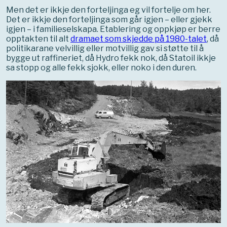
Men det er ikkje den forteljinga eg vil fortelje om her.
Det er ikkje den forteljinga som går igjen – eller gjekk
igjen – i familieselskapa. Etablering og oppkjøp er berre
opptakten til alt
dramaet som skjedde på 1980-talet
, då
politikarane velvillig eller motvillig gav si støtte til å
bygge ut raffineriet, då Hydro fekk nok, då Statoil ikkje
sa stopp og alle fekk sjokk, eller noko i den duren.