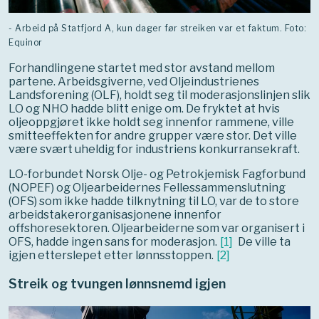
- Arbeid på Statfjord A, kun dager før streiken var et faktum. Foto:
Equinor
Forhandlingene startet med stor avstand mellom
partene. Arbeidsgiverne, ved Oljeindustrienes
Landsforening (OLF), holdt seg til moderasjonslinjen slik
LO og NHO hadde blitt enige om. De fryktet at hvis
oljeoppgjøret ikke holdt seg innenfor rammene, ville
smitteeffekten for andre grupper være stor. Det ville
være svært uheldig for industriens konkurransekraft.
LO-forbundet Norsk Olje- og Petrokjemisk Fagforbund
(NOPEF) og Oljearbeidernes Fellessammenslutning
(OFS) som ikke hadde tilknytning til LO, var de to store
arbeidstakerorganisasjonene innenfor
offshoresektoren. Oljearbeiderne som var organisert i
OFS, hadde ingen sans for moderasjon.
[
1
]
De ville ta
igjen etterslepet etter lønnsstoppen.
[
2
]
Streik og tvungen lønnsnemd igjen