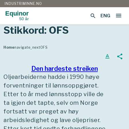
INDUSTRIMINNE.NO
Equinor
menu
search
ENG
50 år
Gå
Stikkord:
OFS
til
innhold
Home
navigate_next
OFS
text_format
share
Den hardeste streiken
Oljearbeiderne hadde i 1990 høye
forventninger til lønnsoppgjøret.
Etter to år med lønnsstopp ville de
ta igjen det tapte, selv om Norge
fortsatt var preget av høy
arbeidsledighet og lave oljepriser.
Etter kort tid endte forhandlingene