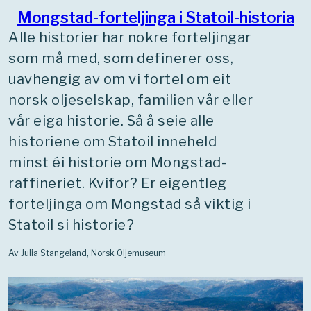
Landsorganisasjonen i Norge
Mongstad-forteljinga i Statoil-historia
(LO), ble det etablert
Alle historier har nokre forteljingar
husforeninger som så utviklet
som må med, som definerer oss,
seg til fagforeninger utenom
uavhengig av om vi fortel om eit
LO-systemet. Disse var ikke
norsk oljeselskap, familien vår eller
redde for å ta konflikt, og det
vår eiga historie. Så å seie alle
preget lønnsoppgjørene
historiene om Statoil inneheld
offshore de første tiårene.
minst éi historie om Mongstad-
raffineriet. Kvifor? Er eigentleg
forteljinga om Mongstad så viktig i
Statoil si historie?
Av Julia Stangeland, Norsk Oljemuseum