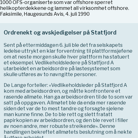
1000 OFS-organiserte som var offshore sperret
helikopterdekkene og lammet all virksomhet offshore.
Faksimile, Haugesunds Avis, 4. juli 1990
Ordrenekt og avskjedigelser på Statfjord
Sent på ettermiddagen 6. juli ble det fra selskapets
ledelse uttrykt en klar forventning til plattformsjefene
om at neste morgen skulle hver plattform ha statuert
et eksempel. Vedlikeholdsledere på Statfjord A
utarbeidet en arbeidsordre på lastesystemet som
skulle utføres av to navngitte personer.
De Lange forteller: «Vedlikeholdsleder på Statfjord A
kom med arbeidsordren, og måtte konfrontere et
rasende allmøte. Han ga arbeidsordren til de to som var
satt på oppgaven. Allmøtet ble da enda mer rasende
siden det var de to mest tandre og forsagte sjelene
man kunne finne. De to ble rett og slett fratatt
papirkopien av arbeidsordren, og den ble revet i filler
av noen andre, mer robuste streikende». Denne
handlingen bekreftet allmøtets beslutning om å nekte
å utføre arbeidet.