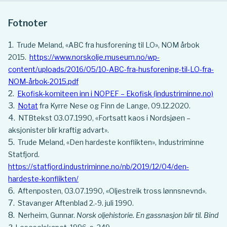
Fotnoter
Trude Meland, «ABC fra husforening til LO», NOM årbok
2015.
https://www.norskolje.museum.no/wp-
content/uploads/2016/05/10-ABC-fra-husforening-til-LO-fra-
NOM-årbok-2015.pdf
Ekofisk-komiteen inn i NOPEF – Ekofisk (industriminne.no)
Notat
fra Kyrre Nese og Finn de Lange, 09.12.2020.
NTBtekst 03.07.1990, «Fortsatt kaos i Nordsjøen –
aksjonister blir kraftig advart».
Trude Meland, «Den hardeste konflikten», Industriminne
Statfjord.
https://statfjord.industriminne.no/nb/2019/12/04/den-
hardeste-konflikten/
Aftenposten, 03.07.1990, «Oljestreik tross lønnsnevnd».
Stavanger Aftenblad 2.-9. juli 1990.
Nerheim, Gunnar.
Norsk oljehistorie. En gassnasjon blir til. Bind