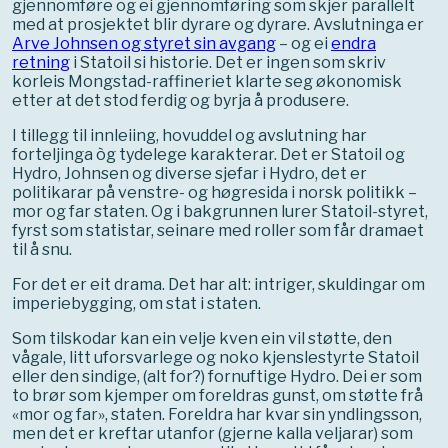
gjennomføre og ei gjennomføring som skjer parallelt
med at prosjektet blir dyrare og dyrare. Avslutninga er
Arve Johnsen og styret sin avgang
– og ei
endra
retning
i Statoil si historie. Det er ingen som skriv
korleis Mongstad-raffineriet klarte seg økonomisk
etter at det stod ferdig og byrja å produsere.
I tillegg til innleiing, hovuddel og avslutning har
forteljinga òg tydelege karakterar. Det er Statoil og
Hydro, Johnsen og diverse sjefar i Hydro, det er
politikarar på venstre- og høgresida i norsk politikk –
mor og far staten. Og i bakgrunnen lurer Statoil-styret,
fyrst som statistar, seinare med roller som får dramaet
til å snu.
For det er eit drama. Det har alt: intriger, skuldingar om
imperiebygging, om stat i staten.
Som tilskodar kan ein velje kven ein vil støtte, den
vågale, litt uforsvarlege og noko kjenslestyrte Statoil
eller den sindige, (alt for?) fornuftige Hydro. Dei er som
to brør som kjemper om foreldras gunst, om støtte frå
«mor og far», staten. Foreldra har kvar sin yndlingsson,
men det er kreftar utanfor (gjerne kalla veljarar) som