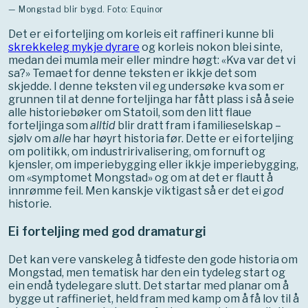
— Mongstad blir bygd. Foto: Equinor
Det er ei forteljing om korleis eit raffineri kunne bli
skrekkeleg mykje dyrare
og korleis nokon blei sinte,
medan dei mumla meir eller mindre høgt: «Kva var det vi
sa?» Temaet for denne teksten er ikkje det som
skjedde. I denne teksten vil eg undersøke kva som er
grunnen til at denne forteljinga har fått plass i så å seie
alle historiebøker om Statoil, som den litt flaue
forteljinga som
alltid
blir dratt fram i familieselskap –
sjølv om
alle
har høyrt historia før. Dette er ei forteljing
om politikk, om industririvalisering, om fornuft og
kjensler, om imperiebygging eller ikkje imperiebygging,
om «symptomet Mongstad» og om at det er flautt å
innrømme feil. Men kanskje viktigast så er det ei
god
historie.
Ei forteljing med god dramaturgi
Det kan vere vanskeleg å tidfeste den gode historia om
Mongstad, men tematisk har den ein tydeleg start og
ein endå tydelegare slutt. Det startar med planar om å
bygge ut raffineriet, held fram med kamp om å få lov til å