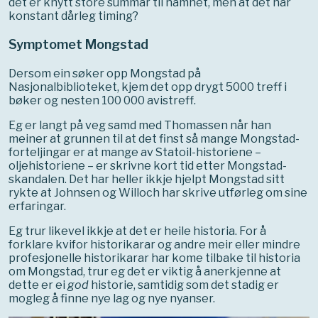
det er knytt store summar til namnet, men at det har
konstant dårleg timing?
Symptomet Mongstad
Dersom ein søker opp Mongstad på
Nasjonalbiblioteket, kjem det opp drygt 5000 treff i
bøker og nesten 100 000 avistreff.
Eg er langt på veg samd med Thomassen når han
meiner at grunnen til at det finst så mange Mongstad-
forteljingar er at mange av Statoil-historiene –
oljehistoriene – er skrivne kort tid etter Mongstad-
skandalen. Det har heller ikkje hjelpt Mongstad sitt
rykte at Johnsen og Willoch har skrive utførleg om sine
erfaringar.
Eg trur likevel ikkje at det er heile historia. For å
forklare kvifor historikarar og andre meir eller mindre
profesjonelle historikarar har kome tilbake til historia
om Mongstad, trur eg det er viktig å anerkjenne at
dette er ei
god
historie, samtidig som det stadig er
mogleg å finne nye lag og nye nyanser.