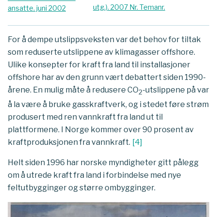
utg.). 2007 Nr. Temanr.
ansatte. juni 2002
For å dempe utslippsveksten var det behov for tiltak
som reduserte utslippene av klimagasser offshore.
Ulike konsepter for kraft fra land til installasjoner
offshore har av den grunn vært debattert siden 1990-
årene. En mulig måte å redusere CO
-utslippene på var
2
å la være å bruke gasskraftverk, og i stedet føre strøm
produsert med ren vannkraft fra land ut til
plattformene. I Norge kommer over 90 prosent av
kraftproduksjonen fra vannkraft.
[
4
]
Helt siden 1996 har norske myndigheter gitt pålegg
om å utrede kraft fra land i forbindelse med nye
feltutbygginger og større ombygginger.