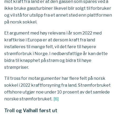
mot kraft fra land er at den gassen som spares ved å
ikke bruke gassturbiner likevel blir solgt til forbruker
og vil stå for utslipp fra et annet sted enn plattformen
på norsk sokkel.
Et argument med høy relevans i år som 2022 med
kraftkrise i Europa er at dersom kraft fra land
installeres til mange felt, vil det føre til høyere
strømforbruk i Norge. I nedbørsfattige år kan dette
bidra til knapphet på strøm og bidra til høye
strømpriser.
Til tross for motargumenter har flere felt på norsk
sokkel i 2022 kraftforsyning fra land. Strømforbruket
offshore utgjør noe under 10 prosent av det samlede
norske strømforbruket.
[
6
]
Troll og Valhall først ut