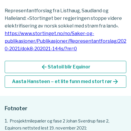
Representantforslag fra Listhaug, Saudland og
Halleland: «Stortinget ber regjeringen stoppe videre
elektrifisering av norsk sokkel med strøm fra land».
https://www.stortinget.no/no/Saker-og-
publikasjoner/Publikasjoner/Representantforslag/202
0-2021/dok8-202021-144s/?m=0
arrow_back
Statoil blir Equinor
arrow_forward
Aasta Hansteen – et lite funn med stort rør
Fotnoter
Prosjektmilepæler og fase 2 Johan Sverdrup fase 2,
Equinors nettsted lest 19. november 2021: