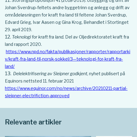
Stortingsproposisjon 41 (2018-2019): Utbygging og drift av
Johan Sverdrup-feltets andre byggetrinn og anlegg og drift av
områdeløsningen for kraft fra land til feltene Johan Sverdrup,
Edvard Grieg, Ivar Aasen og Gina Krog, Behandlet i Stortinget
29. april 2019.
Teknologi for kraft fra land.
Del av Oljedirektoratet kraft fra
land rapport 2020.
https://www.npd.no/fakta/publikasjoner/rapporter/rapportarki
v/kraft-fra-land-til-norsk-sokkel/3—teknologi-for-kraft-fra-
land/
Delelektrifisering av Sleipner godkjent
, nyhet publisert på
Equinors nettsted 11. februar 2021
https://www.equinor.com/no/news/archive/20210211-partial-
sleipner-electrifiction-approved
Relevante artikler