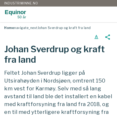
INDUSTRIMINNE.NO
Equinor
50 år
Gå
Home
navigate_next
Johan Sverdrup og kraft fra land
til
innhold
text_format
share
Johan Sverdrup og kraft
fra land
Feltet Johan Sverdrup ligger på
Utsirahøyden i Nordsjøen, omtrent 150
km vest for Karmøy. Selv med så lang
avstand til land ble det installert en kabel
med kraftforsyning fra land fra 2018, og
en til med ytterligere kraftforsyning fra