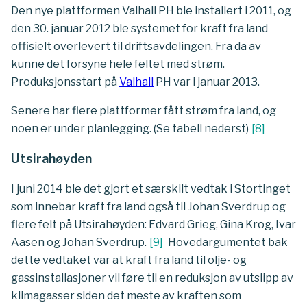
Den nye plattformen Valhall PH ble installert i 2011, og
den 30. januar 2012 ble systemet for kraft fra land
offisielt overlevert til driftsavdelingen. Fra da av
kunne det forsyne hele feltet med strøm.
Produksjonsstart på
Valhall
PH var i januar 2013.
Senere har flere plattformer fått strøm fra land, og
noen er under planlegging. (Se tabell nederst)
[
8
]
Utsirahøyden
I juni 2014 ble det gjort et særskilt vedtak i Stortinget
som innebar kraft fra land også til Johan Sverdrup og
flere felt på Utsirahøyden: Edvard Grieg, Gina Krog, Ivar
Aasen og Johan Sverdrup.
[
9
]
Hovedargumentet bak
dette vedtaket var at kraft fra land til olje- og
gassinstallasjoner vil føre til en reduksjon av utslipp av
klimagasser siden det meste av kraften som