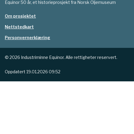
Equinor 50 år, et historieprosjekt fra Norsk Oljemuseum
undergrunnen? Er det letesjefen
industriprosjek
eller ledergruppen som
organisert i to
Om prosjektet
besluttet at «her skal vi bore en
Nettstedkart
brønn som koster flere hundre
millioner kroner»? Er det
Personvernerklæring
geologen som kartla
strukturene i undergrunnen?
© 2026 Industriminne Equinor. Alle rettigheter reservert.
Eller er det rett og slett alle
disse og flere til…?
Oppdatert
19.01.2026 09:52