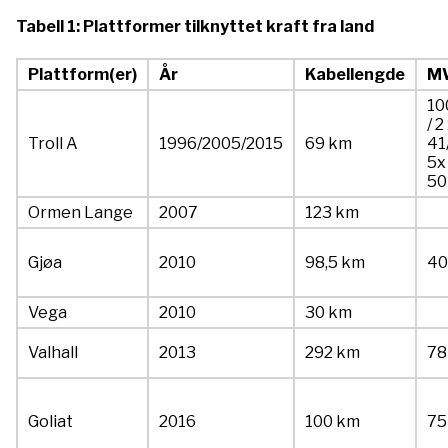
Tabell 1: Plattformer tilknyttet kraft fra land
Plattform(er)
År
Kabellengde
M
10
/ 2
Troll A
1996/2005/2015
69 km
41
5x
50
Ormen Lange
2007
123 km
Gjøa
2010
98,5 km
40
Vega
2010
30 km
Valhall
2013
292 km
78
Goliat
2016
100 km
75