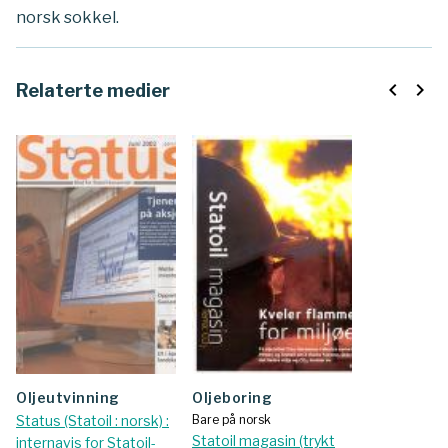
norsk sokkel.
navigate_before
navigate_next
Relaterte medier
Oljeutvinning
Oljeboring
Status (Statoil : norsk) :
Bare på norsk
Statoil magasin (trykt
internavis for Statoil-