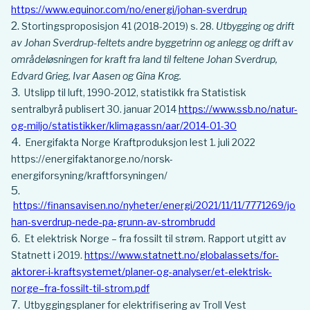
https://www.equinor.com/no/energi/johan-sverdrup
Stortingsproposisjon 41 (2018-2019) s. 28.
Utbygging og drift
av Johan Sverdrup-feltets andre byggetrinn og anlegg og drift av
områdeløsningen for kraft fra land til feltene Johan Sverdrup,
Edvard Grieg, Ivar Aasen og Gina Krog.
Utslipp til luft, 1990-2012, statistikk fra Statistisk
sentralbyrå publisert 30. januar 2014
https://www.ssb.no/natur-
og-miljo/statistikker/klimagassn/aar/2014-01-30
Energifakta Norge Kraftproduksjon lest 1. juli 2022
https://energifaktanorge.no/norsk-
energiforsyning/kraftforsyningen/
https://finansavisen.no/nyheter/energi/2021/11/11/7771269/jo
han-sverdrup-nede-pa-grunn-av-strombrudd
Et elektrisk Norge – fra fossilt til strøm. Rapport utgitt av
Statnett i 2019.
https://www.statnett.no/globalassets/for-
aktorer-i-kraftsystemet/planer-og-analyser/et-elektrisk-
norge–fra-fossilt-til-strom.pdf
Utbyggingsplaner for elektrifisering av Troll Vest