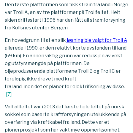
Den første plattformen som fikk strøm fra land i Norge
var Troll A, en av tre plattformer på Trollfeltet. Helt
siden driftsstart i 1996 har den fått all strømforsyning
fra Kollsnes utenfor Bergen.
En hovedgrunn til at en slik
løsning ble valgt for Troll A
allerede i 1990, er den relativt korte avstanden til land
(69 km). En annen viktig grunn var reduksjon av vekt
og utstyrsmengde på plattformen. De
oljeproduserende plattformene Troll B og Troll C er
foreløpig ikke drevet med kraft
fra land, men det er planer for elektrifisering av disse.
[
7
]
Valhallfeltet var i 2013 det første hele feltet på norsk
sokkel som baserte kraftforsyningen utelukkende på
overføring via kraftkabel fra land. Dette var et
pionerprosjekt som har vakt mye oppmerksomhet.