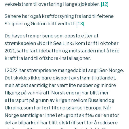
vekselstrøm til overføring i lange sjøkabler.
[
12
]
Senere har også kraftforsyning fra land til feltene
Sleipner og Gudrun blitt vedtatt.
[
13
]
De høye strømprisene som oppsto etter at
strømkabelen «North Sea Link» kom i drift i oktober
2021, satte fart i debatten og motstanden mot å føre
kraft fra land til offshore-installasjoner.
I 2022 har strømprisene mangedoblet seg i Sør-Norge.
Det skyldes ikke bare eksport av strøm til utlandet,
men at det samtidig har vært lite nedbør og mindre
tilgang på vannkraft. Norsk energi har blitt mer
etterspurt på grunn av krigen mellom Russland og
Ukraina, som har ført til energikrise i Europa. Når
Norge samtidig er inne i et «grønt skifte» der en stor
del av bilparken har blitt elektrifisert for å redusere