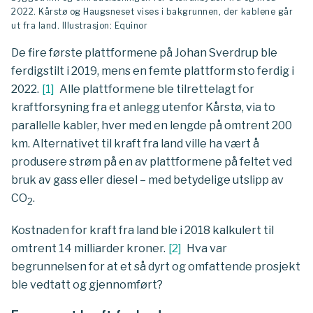
2022. Kårstø og Haugsneset vises i bakgrunnen, der kablene går
ut fra land. Illustrasjon: Equinor
De fire første plattformene på Johan Sverdrup ble
ferdigstilt i 2019, mens en femte plattform sto ferdig i
2022.
[
1
]
Alle plattformene ble tilrettelagt for
kraftforsyning fra et anlegg utenfor Kårstø, via to
parallelle kabler, hver med en lengde på omtrent 200
km. Alternativet til kraft fra land ville ha vært å
produsere strøm på en av plattformene på feltet ved
bruk av gass eller diesel – med betydelige utslipp av
CO
.
2
Kostnaden for kraft fra land ble i 2018 kalkulert til
omtrent 14 milliarder kroner.
[
2
]
Hva var
begrunnelsen for at et så dyrt og omfattende prosjekt
ble vedtatt og gjennomført?