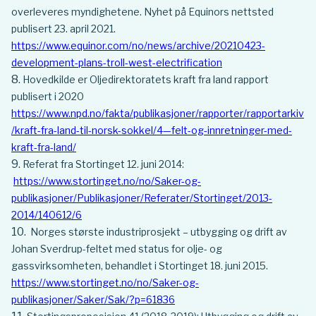
overleveres myndighetene. Nyhet på Equinors nettsted
publisert 23. april 2021.
https://www.equinor.com/no/news/archive/20210423-
development-plans-troll-west-electrification
Hovedkilde er Oljedirektoratets kraft fra land rapport
publisert i 2020
https://www.npd.no/fakta/publikasjoner/rapporter/rapportarkiv
/kraft-fra-land-til-norsk-sokkel/4—felt-og-innretninger-med-
kraft-fra-land/
Referat fra Stortinget 12. juni 2014:
https://www.stortinget.no/no/Saker-og-
publikasjoner/Publikasjoner/Referater/Stortinget/2013-
2014/140612/6
Norges største industriprosjekt – utbygging og drift av
Johan Sverdrup-feltet med status for olje- og
gassvirksomheten, behandlet i Stortinget 18. juni 2015.
https://www.stortinget.no/no/Saker-og-
publikasjoner/Saker/Sak/?p=61836