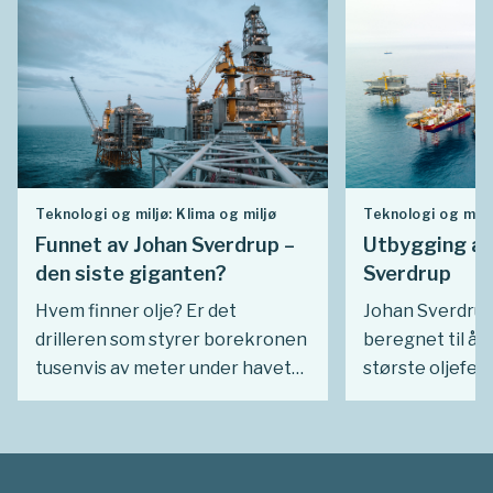
Teknologi og miljø: Klima og miljø
Teknologi og miljø
Funnet av Johan Sverdrup –
Utbygging av
den siste giganten?
Sverdrup
Hvem finner olje? Er det
Johan Sverdrup-
drilleren som styrer borekronen
beregnet til å 
tusenvis av meter under havet?
største oljefel
Er det borehullsgeologen som
sokkel. Utbyggi
analyserer borekakset? Er det
var et stort pro
seismikkselskapet som samlet
det ble karakte
inn data for å kartlegge
«Norges størst