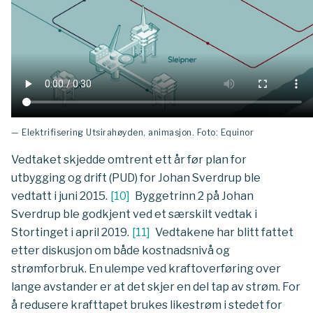
— Elektrifisering Utsirahøyden, animasjon. Foto: Equinor
Vedtaket skjedde omtrent ett år før plan for
utbygging og drift (PUD) for Johan Sverdrup ble
vedtatt i juni 2015.
[
10
]
Byggetrinn 2 på Johan
Sverdrup ble godkjent ved et særskilt vedtak i
Stortinget i april 2019.
[
11
]
Vedtakene har blitt fattet
etter diskusjon om både kostnadsnivå og
strømforbruk. En ulempe ved kraftoverføring over
lange avstander er at det skjer en del tap av strøm. For
å redusere krafttapet brukes likestrøm i stedet for