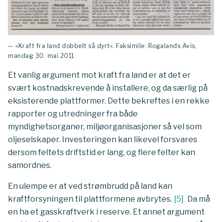
— «Kraft fra land dobbelt så dyrt». Faksimile: Rogalands Avis,
mandag 30. mai 2011
Et vanlig argument mot kraft fra land er at det er
svært kostnadskrevende å installere, og da særlig på
eksisterende plattformer. Dette bekreftes i en rekke
rapporter og utredninger fra både
myndighetsorganer, miljøorganisasjoner så vel som
oljeselskaper. Investeringen kan likevel forsvares
dersom feltets driftstid er lang, og flere felter kan
samordnes.
En ulempe er at ved strømbrudd på land kan
kraftforsyningen til plattformene avbrytes.
[
5
]
Da må
en ha et gasskraftverk i reserve. Et annet argument