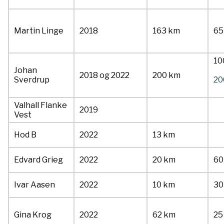
Martin Linge
2018
163 km
65
10
Johan
2018 og 2022
200 km
Sverdrup
20
Valhall Flanke
2019
Vest
Hod B
2022
13 km
Edvard Grieg
2022
20 km
60
Ivar Aasen
2022
10 km
30
Gina Krog
2022
62 km
25