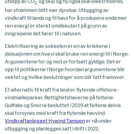
utslipp av CO
og skip og fly også skal elektrifiseres,
2,
har strømmen blitt mer dyrebar. Utbygging av
vindkraft til lands og til havs for å produsere enda mer
ren energi er sterkt omdiskutert på grunn av
inngrepene det fører til i naturen.
Elektrifisering av sokkelen er en av brikkene i
diskusjonen om hva vi skal bruke ren energi til i Norge.
Argumentene for og mot er fortsatt gyldige. Det er
opp til politikerne i Norge hvordan argumentene blir
vektet og hvilke beslutninger som blir tatt framover.
Et alternativ til kraft fra land er flytende offshore-
vindmølleparker. Rettighetshaverne på feltene
Gullfaks og Snorre besluttet i 2019 at feltene delvis
skal forsynes med kraft fra flytende havvind.
Vindkraftanlegget Hywind Tampen
er nå under
utbygging og planlegges satt i drift i 2022.