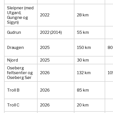
Sleipner (med
Utgard,
2022
28 km
Gungne og
Sigyn)
Gudrun
2022 (2014)
55 km
Draugen
2025
150 km
80
Njord
2025
30 km
Oseberg
feltsenter og
2026
132 km
10
Oseberg Sør
Troll B
2026
85 km
Troll C
2026
20 km