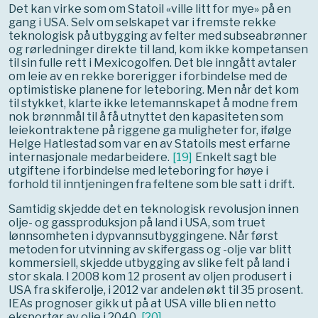
Det kan virke som om Statoil «ville litt for mye» på en
gang i USA. Selv om selskapet var i fremste rekke
teknologisk på utbygging av felter med subseabrønner
og rørledninger direkte til land, kom ikke kompetansen
til sin fulle rett i Mexicogolfen. Det ble inngått avtaler
om leie av en rekke borerigger i forbindelse med de
optimistiske planene for leteboring. Men når det kom
til stykket, klarte ikke letemannskapet å modne frem
nok brønnmål til å få utnyttet den kapasiteten som
leiekontraktene på riggene ga muligheter for, ifølge
Helge Hatlestad som var en av Statoils mest erfarne
internasjonale medarbeidere.
[
19
]
Enkelt sagt ble
utgiftene i forbindelse med leteboring for høye i
forhold til inntjeningen fra feltene som ble satt i drift.
Samtidig skjedde det en teknologisk revolusjon innen
olje- og gassproduksjon på land i USA, som truet
lønnsomheten i dypvannsutbyggingene. Når først
metoden for utvinning av skifergass og -olje var blitt
kommersiell, skjedde utbygging av slike felt på land i
stor skala. I 2008 kom 12 prosent av oljen produsert i
USA fra skiferolje, i 2012 var andelen økt til 35 prosent.
IEAs prognoser gikk ut på at USA ville bli en netto
eksportør av olje i 2040.
[
20
]