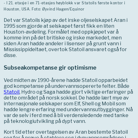
- I 21. etasje i en 71-etasjes høyblokk var Statoils første kontor i
Houston, USA. Foto: Øyvind Hagen/Equinor
Det var Statoils kjøp av det irske oljeselskapet Aran i
1995 som gjorde at selskapet først fikk en liten
Houston-avdeling. Formålet med oppkjøpet var å
komme inn på det britiske og irske markedet, men
siden Aran hadde andeler i lisenser på grunt vann i
Mississippideltaet, overtok Statoil ansvaret også for
disse.
Subseakompetanse gir optimisme
Ved midten av 1990-årene hadde Statoil opparbeidet
god kompetanse på undervannsopererte felter. Både
Statoil
, Hydro og Saga hadde gjort viktige erfaringer på
dette området på norsk sokkel. De hadde lært mye av
internasjonale selskaper som Elf, Shell og Mobil som
hadde lengre erfaring med undervannsutbygginger. Nå
var de selv i ferd med å bli verdensledende med tanke
på teknologiutvikling på dypt vann.
Kort tid etter overtagelsen av Aran bestemte Statoil
seg for å prøve å etablere seg i dypvannsområdene i