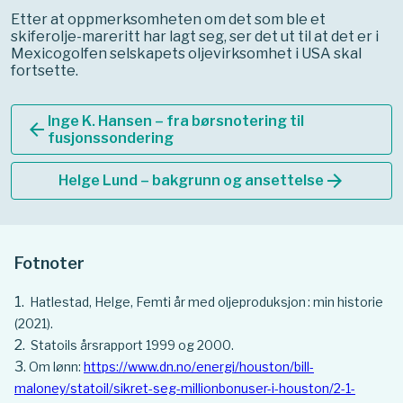
Etter at oppmerksomheten om det som ble et
skiferolje-mareritt har lagt seg, ser det ut til at det er i
Mexicogolfen selskapets oljevirksomhet i USA skal
fortsette.
Inge K. Hansen – fra børsnotering til
arrow_back
fusjonssondering
arrow_forward
Helge Lund – bakgrunn og ansettelse
Fotnoter
Hatlestad, Helge, Femti år med oljeproduksjon : min historie
(2021).
Statoils årsrapport 1999 og 2000.
Om lønn:
https://www.dn.no/energi/houston/bill-
maloney/statoil/sikret-seg-millionbonuser-i-houston/2-1-