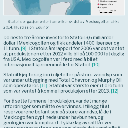
— Statoils engasjementer i amerikansk del av Mexicogolfen cirka
2014. Illustrasjon: Equinor
De neste tre årene investerte Statoil 3,6 milliarder
dollar i Mexicogolfen og fikk andeler i 400 lisenser og
11 funn.
[
9
]
I Statoils årsrapport for 2006 var det ventet
at produksjonen etter 2012 ville bli på 100 000 fat daglig
fra USA. Mexicogolfen var i ferd med å bli et
internasjonalt kjerneområde for Statoil.
[
10
]
Statoil kjøpte seg inn i oljefelter på store vanndyp som
var under utbygging med Total, Chevron og Murphy Oil
som operatører.
[
11
]
Statoil var største eier i flere funn
som var ventet å komme i produksjon etter 2013.
[
12
]
For å sette funnene i produksjon, var det mange
utfordringer som måtte overvinnes. I tillegg til at
reservoarene befant seg på store vanndyp, lå de i
Mexicogolfen dypt nede under havbunnen, og
geologien var komplisert. Tykke lag av salt lå over