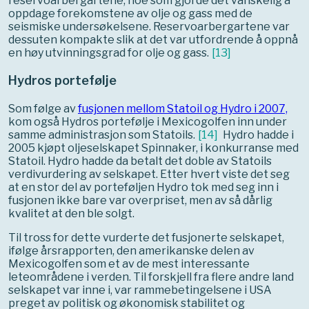
reservoarbergartene, noe som gjorde det vanskelig å
oppdage forekomstene av olje og gass med de
seismiske undersøkelsene. Reservoarbergartene var
dessuten kompakte slik at det var utfordrende å oppnå
en høy utvinningsgrad for olje og gass.
[
13
]
Hydros portefølje
Som følge av
fusjonen mellom Statoil og Hydro i 2007,
kom også Hydros portefølje i Mexicogolfen inn under
samme administrasjon som Statoils.
[
14
]
Hydro hadde i
2005 kjøpt oljeselskapet Spinnaker, i konkurranse med
Statoil. Hydro hadde da betalt det doble av Statoils
verdivurdering av selskapet. Etter hvert viste det seg
at en stor del av porteføljen Hydro tok med seg inn i
fusjonen ikke bare var overpriset, men av så dårlig
kvalitet at den ble solgt.
Til tross for dette vurderte det fusjonerte selskapet,
ifølge årsrapporten, den amerikanske delen av
Mexicogolfen som et av de mest interessante
leteområdene i verden. Til forskjell fra flere andre land
selskapet var inne i, var rammebetingelsene i USA
preget av politisk og økonomisk stabilitet og