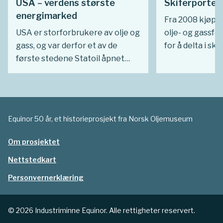
USA – verdens største
Skiferportefø
energimarked
Fra 2008 kjøpte 
USA er storforbrukere av olje og
olje- og gassfel
gass, og var derfor et av de
for å delta i ski
første stedene Statoil åpnet
skifergassrevol
salgskontor. Etter hvert ble
Statoils oppkjø
Statoil/Equinor også en stor
konsernsjef He
produsent av olje og gass i Nord-
strategi om å v
Amerika. Betydningen av å ha et
komme opp i øv
Equinor 50 år, et historieprosjekt fra Norsk Oljemuseum
brohode der har derfor økt
blant de intern
gjennom årene – etter hvert
oljeselskapene
Om prosjektet
også for salg av fornybar energi.
kom til å koste
Nettstedkart
smakte.
Personvernerklæring
© 2026 Industriminne Equinor. Alle rettigheter reservert.