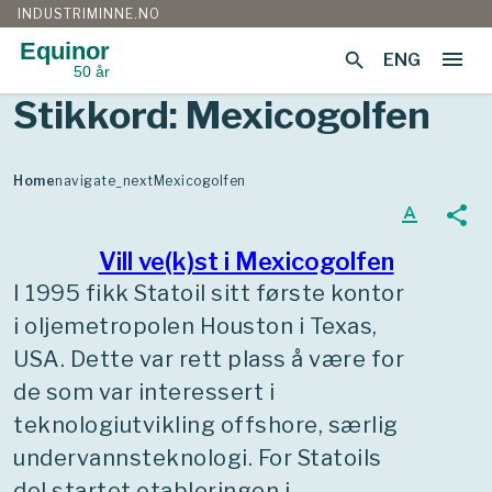
INDUSTRIMINNE.NO
Equinor
menu
search
ENG
50 år
Gå
Stikkord:
Mexicogolfen
til
innhold
Home
navigate_next
Mexicogolfen
text_format
share
Vill ve(k)st i Mexicogolfen
I 1995 fikk Statoil sitt første kontor
i oljemetropolen Houston i Texas,
USA. Dette var rett plass å være for
de som var interessert i
teknologiutvikling offshore, særlig
undervannsteknologi. For Statoils
del startet etableringen i