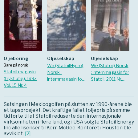
Oljeboring
oljeselskap
oljeselskap
Bare på norsk
We (StatoilHydro)
We (Statoil) Norsk
Statoil magasin
Norsk :
: internmagasin for
(trykt utg.). 1993
internmagasin for
Statoil. 2011 Nr.
Vol. 15 Nr. 4
StatoilHydro.
Juni
2008 Nr.
Mars/april
Satsingen i Mexicogolfen på slutten av 1990-årene ble
et tapsprosjekt. Det kraftige fallet i oljepris på samme
tid førte til at Statoil reduserte den internasjonale
virksomheten i flere land, og i USA solgte Statoil Energy
Inc alle lisenser til Kerr-McGee. Kontoret i Houston ble
avviklet.
[
2
]