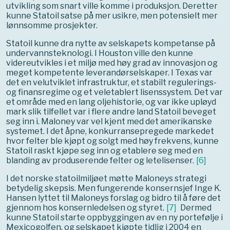
utvikling som snart ville komme i produksjon. Deretter
kunne Statoil satse på mer usikre, men potensielt mer
lønnsomme prosjekter.
Statoil kunne dra nytte av selskapets kompetanse på
undervannsteknologi. I Houston ville den kunne
videreutvikles i et miljø med høy grad av innovasjon og
meget kompetente leverandørselskaper. I Texas var
det en velutviklet infrastruktur, et stabilt regulerings-
og finansregime og et veletablert lisenssystem. Det var
et område med en lang oljehistorie, og var ikke upløyd
mark slik tilfellet var i flere andre land Statoil beveget
seg inn i. Maloney var vel kjent med det amerikanske
systemet. I det åpne, konkurransepregede markedet
hvor felter ble kjøpt og solgt med høy frekvens, kunne
Statoil raskt kjøpe seg inn og etablere seg med en
blanding av produserende felter og letelisenser.
[
6
]
I det norske statoilmiljøet møtte Maloneys strategi
betydelig skepsis. Men fungerende konsernsjef Inge K.
Hansen lyttet til Maloneys forslag og bidro til å føre det
gjennom hos konsernledelsen og styret.
[
7
]
Dermed
kunne Statoil starte oppbyggingen av en ny portefølje i
Mexicogolfen, og selskapet kjøpte tidlig i 2004 en