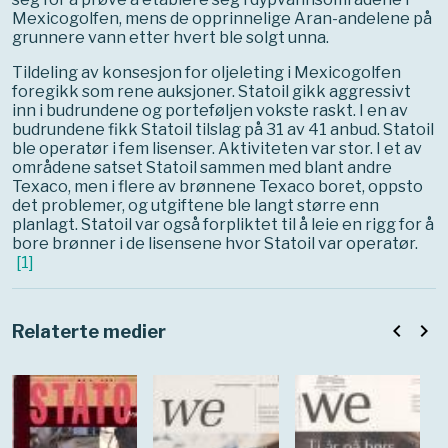
Mexicogolfen, mens de opprinnelige Aran-andelene på
grunnere vann etter hvert ble solgt unna.
Tildeling av konsesjon for oljeleting i Mexicogolfen
foregikk som rene auksjoner. Statoil gikk aggressivt
inn i budrundene og porteføljen vokste raskt. I en av
budrundene fikk Statoil tilslag på 31 av 41 anbud. Statoil
ble operatør i fem lisenser. Aktiviteten var stor. I et av
områdene satset Statoil sammen med blant andre
Texaco, men i flere av brønnene Texaco boret, oppsto
det problemer, og utgiftene ble langt større enn
planlagt. Statoil var også forpliktet til å leie en rigg for å
bore brønner i de lisensene hvor Statoil var operatør.
[
1
]
navigate_before
navigate_next
Relaterte medier