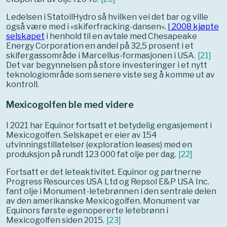
Ledelsen i StatoilHydro så hvilken vei det bar og ville
også være med i «skiferfracking-dansen».
I 2008 kjøpte
selskapet
i henhold til en avtale med Chesapeake
Energy Corporation en andel på 32,5 prosent i et
skifergassområde i Marcellus-formasjonen i USA.
[
21
]
Det var begynnelsen på store investeringer i et nytt
teknologiområde som senere viste seg å komme ut av
kontroll.
Mexicogolfen ble med videre
I 2021 har Equinor fortsatt et betydelig engasjement i
Mexicogolfen. Selskapet er eier av 154
utvinningstillatelser (exploration leases) med en
produksjon på rundt 123 000 fat olje per dag.
[
22
]
Fortsatt er det leteaktivitet. Equinor og partnerne
Progress Resources USA Ltd og Repsol E&P USA Inc.
fant olje i Monument-letebrønnen i den sentrale delen
av den amerikanske Mexicogolfen. Monument var
Equinors første egenopererte letebrønn i
Mexicogolfen siden 2015.
[
23
]