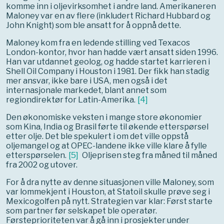
komme inn i oljevirksomhet i andre land. Amerikaneren
Maloney var en av flere (inkludert Richard Hubbard og
John Knight) som ble ansatt for å oppnå dette.
Maloney kom fra en ledende stilling ved Texacos
London-kontor, hvor han hadde vært ansatt siden 1996.
Han var utdannet geolog, og hadde startet karrieren i
Shell Oil Company i Houston i 1981. Der fikk han stadig
mer ansvar, ikke bare i USA, men også i det
internasjonale markedet, blant annet som
regiondirektør for Latin-Amerika.
[
4
]
Den økonomiske veksten i mange store økonomier
som Kina, India og Brasil førte til økende etterspørsel
etter olje. Det ble spekulert i om det ville oppstå
oljemangel og at OPEC-landene ikke ville klare å fylle
etterspørselen.
[
5
]
Oljeprisen steg fra måned til måned
fra 2002 og utover.
For å dra nytte av denne situasjonen ville Maloney, som
var lommekjent i Houston, at Statoil skulle prøve seg i
Mexicogolfen på nytt. Strategien var klar: Først starte
som partner før selskapet ble operatør.
Førsteprioriteten var å gå inn i prosjekter under