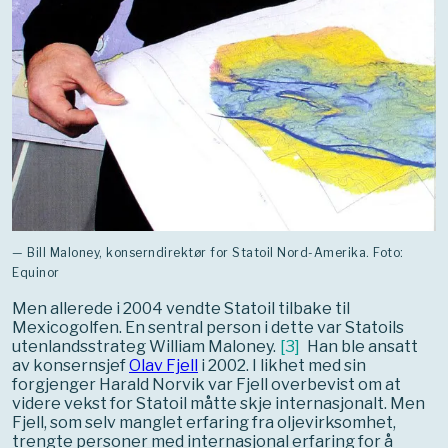
— Bill Maloney, konserndirektør for Statoil Nord-Amerika. Foto:
Equinor
Men allerede i 2004 vendte Statoil tilbake til
Mexicogolfen. En sentral person i dette var Statoils
utenlandsstrateg William Maloney.
[
3
]
Han ble ansatt
av konsernsjef
Olav Fjell
i 2002. I likhet med sin
forgjenger Harald Norvik var Fjell overbevist om at
videre vekst for Statoil måtte skje internasjonalt. Men
Fjell, som selv manglet erfaring fra oljevirksomhet,
trengte personer med internasjonal erfaring for å