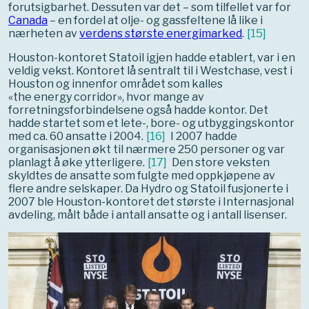
forutsigbarhet. Dessuten var det – som tilfellet var for
Canada
– en fordel at olje- og gassfeltene lå like i
nærheten av
verdens største energimarked
.
[
15
]
Houston-kontoret Statoil igjen hadde etablert, var i en
veldig vekst. Kontoret lå sentralt til i Westchase, vest i
Houston og innenfor området som kalles
«the energy corridor», hvor mange av
forretningsforbindelsene også hadde kontor. Det
hadde startet som et lete-, bore- og utbyggingskontor
med ca. 60 ansatte i 2004.
[
16
]
I 2007 hadde
organisasjonen økt til nærmere 250 personer og var
planlagt å øke ytterligere.
[
17
]
Den store veksten
skyldtes de ansatte som fulgte med oppkjøpene av
flere andre selskaper. Da Hydro og Statoil fusjonerte i
2007 ble Houston-kontoret det største i Internasjonal
avdeling, målt både i antall ansatte og i antall lisenser.