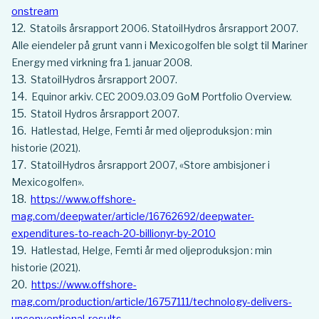
onstream
Statoils årsrapport 2006. StatoilHydros årsrapport 2007.
Alle eiendeler på grunt vann i Mexicogolfen ble solgt til Mariner
Energy med virkning fra 1. januar 2008.
StatoilHydros årsrapport 2007.
Equinor arkiv. CEC 2009.03.09 GoM Portfolio Overview.
Statoil Hydros årsrapport 2007.
Hatlestad, Helge, Femti år med oljeproduksjon : min
historie (2021).
StatoilHydros årsrapport 2007, «Store ambisjoner i
Mexicogolfen».
https://www.offshore-
mag.com/deepwater/article/16762692/deepwater-
expenditures-to-reach-20-billionyr-by-2010
Hatlestad, Helge, Femti år med oljeproduksjon : min
historie (2021).
https://www.offshore-
mag.com/production/article/16757111/technology-delivers-
unconventional-results