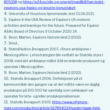
805338
og
https://e24.no/olje-og-energi/i/nap8kB/han-ledet-
equinors-usa-fiasko-og-knuste-bonustaket
University of Houstons hjemmeside, lest 01.06.2021.
Equinor in the USA Review of Equinor’s US onshore
activities and learnings for the future. Prepared for Equinor
ASA’s Board of Directors 9 October 2020: 14.
Boon, Marten, Equinors historie bind 2 (2022).
Smst..
StatoilHydros årsrapport 2007, «Store ambisjoner i
Mexicogolfen». Letestrategien ble vedtatt av Statoils styre i
2008, med det ambisiøse målet å bli en ledende produsent og
operatør i Mexicogolfen.
Boon, Marten, Equinors historie bind 2 (2022).
Statoils årsrapport 2006. Definisjonen på et
kjerneområde den gangen var at det måtte være en daglig
produksjon på 100 000 fat samtidig som selskapet var
operatør for lete- og/eller produksjonslisenser.
Statoils årsrapport 2005.
https://www.offshore-
mag.com/production/article/16789403/thunder-hawk-field-