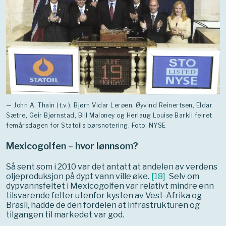
— John A. Thain (t.v.), Bjørn Vidar Lerøen, Øyvind Reinertsen, Eldar
Sætre, Geir Bjørnstad, Bill Maloney og Herlaug Louise Barkli feiret
femårsdagen for Statoils børsnotering. Foto: NYSE
Mexicogolfen – hvor lønnsom?
Så sent som i 2010 var det antatt at andelen av verdens
oljeproduksjon på dypt vann ville øke.
[
18
]
Selv om
dypvannsfeltet i Mexicogolfen var relativt mindre enn
tilsvarende felter utenfor kysten av Vest-Afrika og
Brasil, hadde de den fordelen at infrastrukturen og
tilgangen til markedet var god.