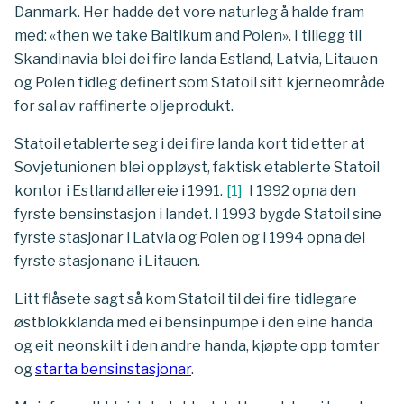
Danmark. Her hadde det vore naturleg å halde fram
med: «then we take Baltikum and Polen». I tillegg til
Skandinavia blei dei fire landa Estland, Latvia, Litauen
og Polen tidleg definert som Statoil sitt kjerneområde
for sal av raffinerte oljeprodukt.
Statoil etablerte seg i dei fire landa kort tid etter at
Sovjetunionen blei oppløyst, faktisk etablerte Statoil
kontor i Estland allereie i 1991.
[
1
]
I 1992 opna den
fyrste bensinstasjon i landet. I 1993 bygde Statoil sine
fyrste stasjonar i Latvia og Polen og i 1994 opna dei
fyrste stasjonane i Litauen.
Litt flåsete sagt så kom Statoil til dei fire tidlegare
østblokklanda med ei bensinpumpe i den eine handa
og eit neonskilt i den andre handa, kjøpte opp tomter
og
starta bensinstasjonar
.