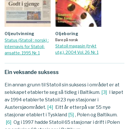
Oljeutvinning
Oljeboring
Status (Statoil : norsk) :
Bare på norsk
Statoil magasin (trykt
internavis for Statoil-
utg.). 2004 Vol. 26 Nr. 1
ansatte. 1995 Nr. 1
Ein veksande suksess
Ein annan grunn til Statoil sin suksess i området er at
selskapet etablerte seg så tidleg i Baltikum.
[
3
]
I løpet
av 1994 etablerte Statoil 23 nye stasjonar i
Austersjøområdet.
[
4
]
Eitt år etterpå var 55 nye
stasjonar etablert i Tyskland
[
5
]
, Polen og Baltikum.
[
6
]
Og i 1997 hadde Statoil 65 stasjonar i drift i Polen