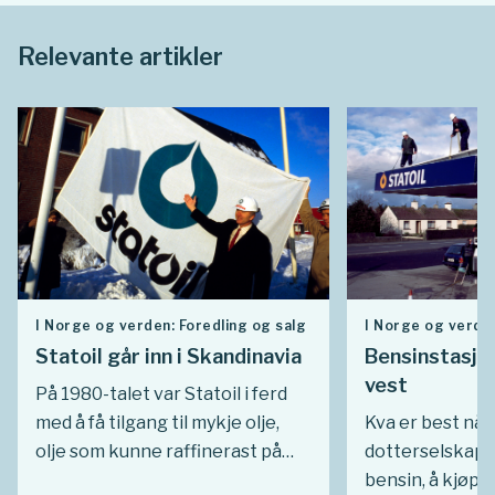
Relevante artikler
I Norge og verden: Foredling og salg
I Norge og verden
Statoil går inn i Skandinavia
Bensinstasjon
vest
På 1980-talet var Statoil i ferd
med å få tilgang til mykje olje,
Kva er best når
olje som kunne raffinerast på
dotterselskap s
det snart heilt ferdig utvida
bensin, å kjøpe