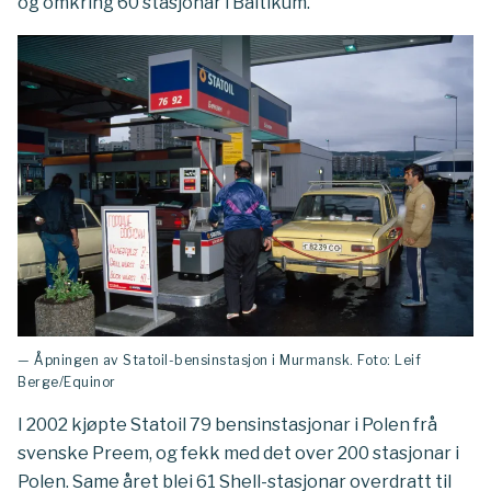
og omkring 60 stasjonar i Baltikum.
— Åpningen av Statoil-bensinstasjon i Murmansk. Foto: Leif
Berge/Equinor
I 2002 kjøpte Statoil 79 bensinstasjonar i Polen frå
svenske Preem, og fekk med det over 200 stasjonar i
Polen. Same året blei 61 Shell-stasjonar overdratt til