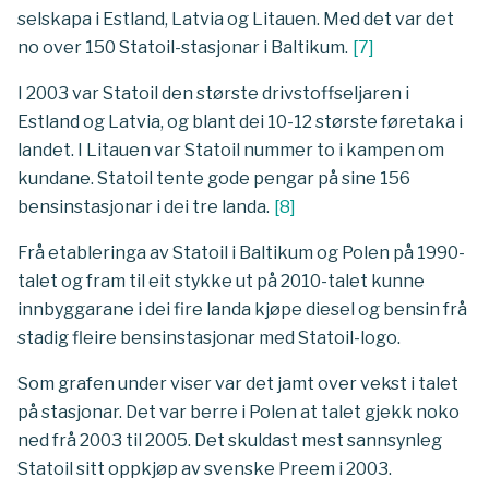
selskapa i Estland, Latvia og Litauen. Med det var det
no over 150 Statoil-stasjonar i Baltikum.
[
7
]
I 2003 var Statoil den største drivstoffseljaren i
Estland og Latvia, og blant dei 10-12 største føretaka i
landet. I Litauen var Statoil nummer to i kampen om
kundane. Statoil tente gode pengar på sine 156
bensinstasjonar i dei tre landa.
[
8
]
Frå etableringa av Statoil i Baltikum og Polen på 1990-
talet og fram til eit stykke ut på 2010-talet kunne
innbyggarane i dei fire landa kjøpe diesel og bensin frå
stadig fleire bensinstasjonar med Statoil-logo.
Som grafen under viser var det jamt over vekst i talet
på stasjonar. Det var berre i Polen at talet gjekk noko
ned frå 2003 til 2005. Det skuldast mest sannsynleg
Statoil sitt oppkjøp av svenske Preem i 2003.