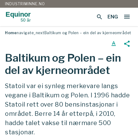
INDUSTRIMINNE.NO
Equinor
menu
search
ENG
50 år
Gå
Home
navigate_next
Baltikum og Polen – ein del av kjerneområdet
til
innhold
text_format
share
Baltikum og Polen – ein
del av kjerneområdet
Statoil var ei synleg merkevare langs
vegane i Baltikum og Polen. I 1996 hadde
Statoil rett over 80 bensinstasjonar i
området. Berre 14 år etterpå, i 2010,
hadde talet vakse til nærmare 500
stasjonar.