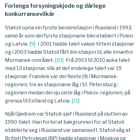
Forlenga forsyningskjede og dårlege
konkurransevilkår
Statoil opna sin fyrste bensinstasjon i Russland i 1993,
same år som dei fyrste stasjonane blei etablert i Polen
og Latvia.
[
9
]
I 2001 hadde talet vakse til fem stasjonar
og i 2003 hadde Statoil fått éin stasjon til, alle innanfor
Murmansk-området.
[
10
]
Frå 2003 til 2010 auka talet
med 13 stasjonar, slik at det endelege talet var 19
stasjonar. Framleis var dei fleste (9) i Murmansk-
regionen, tre av stasjonane låg i St. Petersburg-
regionen medan dei sju siste låg i Pskov-regionen, på
grensa til Estland og Latvia.
[
11
]
Njål Gjedrem var Statoil-sjef i Russland på slutten av
1990-talet. Han fortel at bakgrunnen for at Statoil
etablerte seg i Russland var samansett. Statoil såg at
British Petroleum (BP) hadde stasjonar i Moskva og