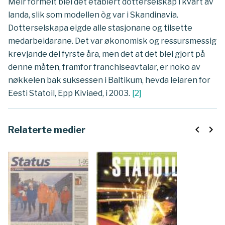
Meir formelt blei det etablert dotterselskap i kvart av
landa, slik som modellen òg var i Skandinavia.
Dotterselskapa eigde alle stasjonane og tilsette
medarbeidarane. Det var økonomisk og ressursmessig
krevjande dei fyrste åra, men det at det blei gjort på
denne måten, framfor franchiseavtalar, er noko av
nøkkelen bak suksessen i Baltikum, hevda leiaren for
Eesti Statoil, Epp Kiviaed, i 2003.
[
2
]
navigate_before
navigate_next
Relaterte medier