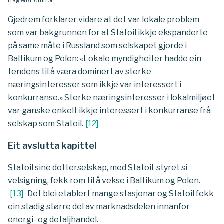
Hagen/Equinor
Gjedrem forklarer vidare at det var lokale problem
som var bakgrunnen for at Statoil ikkje ekspanderte
på same måte i Russland som selskapet gjorde i
Baltikum og Polen: «Lokale myndigheiter hadde ein
tendens til å væra dominert av sterke
næringsinteresser som ikkje var interessert i
konkurranse.» Sterke næringsinteresser i lokalmiljøet
var ganske enkelt ikkje interessert i konkurranse frå
selskap som Statoil.
[
12
]
Eit avslutta kapittel
Statoil sine dotterselskap, med Statoil-styret si
velsigning, fekk rom til å vekse i Baltikum og Polen.
[
13
]
Det blei etablert mange stasjonar og Statoil fekk
ein stadig større del av marknadsdelen innanfor
energi- og detaljhandel.