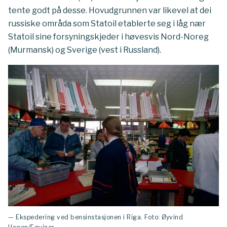
tente godt på desse. Hovudgrunnen var likevel at dei
russiske områda som Statoil etablerte seg i låg nær
Statoil sine forsyningskjeder i høvesvis Nord-Noreg
(Murmansk) og Sverige (vest i Russland).
— Ekspedering ved bensinstasjonen i Riga. Foto: Øyvind