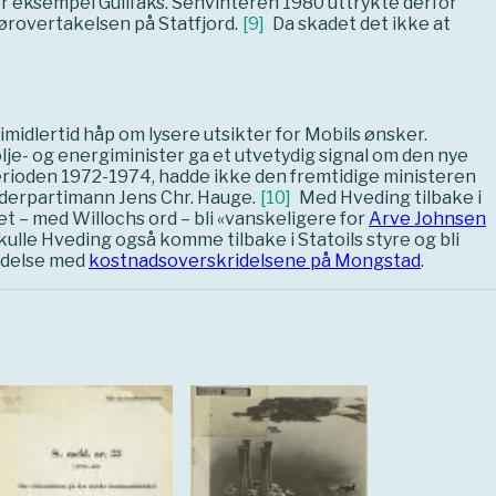
or eksempel Gullfaks. Senvinteren 1980 uttrykte derfor
tørovertakelsen på Statfjord.
[
9
]
Da skadet det ikke at
midlertid håp om lysere utsikter for Mobils ønsker.
je- og energiminister ga et utvetydig signal om den nye
perioden 1972-1974, hadde ikke den fremtidige ministeren
eiderpartimann Jens Chr. Hauge.
[
10
]
Med Hveding tilbake i
t – med Willochs ord – bli «vanskeligere for
Arve Johnsen
ulle Hveding også komme tilbake i Statoils styre og bli
ndelse med
kostnadsoverskridelsene på Mongstad
.