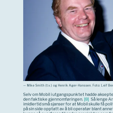
— Mike Smith (t.v.) og Henrik Ager-Hanssen. Foto: Leif B
Selv om Mobil i utgangspunktet hadde aksepter
den faktiske gjennomføringen.
[
8
]
Så lenge Ar
imidlertid små sjanser for at Mobil skulle få pol
på sin side opptatt av å bli operatør blant an