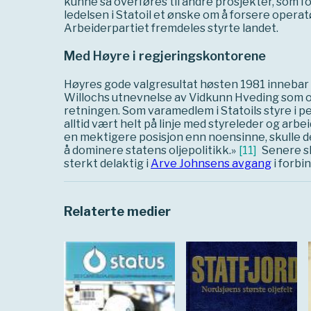
kunne så overføres til andre prosjekter, som f
ledelsen i Statoil et ønske om å forsere opera
Arbeiderpartiet fremdeles styrte landet.
Med Høyre i regjeringskontorene
Høyres gode valgresultat høsten 1981 innebar i
Willochs utnevnelse av Vidkunn Hveding som ol
retningen. Som varamedlem i Statoils styre i 
alltid vært helt på linje med styreleder og arb
en mektigere posisjon enn noensinne, skulle de
å dominere statens oljepolitikk.»
[
11
]
Senere sk
sterkt delaktig i
Arve Johnsens avgang
i forbi
Relaterte medier