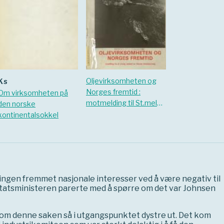
Oljevirksomheten og
ks
Norges fremtid :
Om virksomheten på
motmelding til St.meld.
den norske
nr. 53 for 1979-80 om
kontinentalsokkel
virksomheten på den
norske
kontinentalsokkel
ingen fremmet nasjonale interesser ved å være negativ til
 Statsministeren parerte med å spørre om det var Johnsen
et om denne saken så i utgangspunktet dystre ut. Det kom