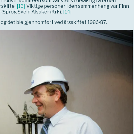
 industrikomiteen som var sterkt delaktig i å få den
skifte.
[
13
]
Viktige personer i den sammenheng var Finn
 (Sp) og Svein Alsaker (KrF).
[
14
]
, og det ble gjennomført ved årsskiftet 1986/87.