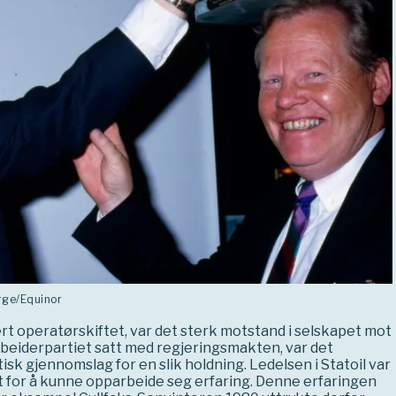
erge/Equinor
t operatørskiftet, var det sterk motstand i selskapet mot
beiderpartiet satt med regjeringsmakten, var det
itisk gjennomslag for en slik holdning. Ledelsen i Statoil var
net for å kunne opparbeide seg erfaring. Denne erfaringen