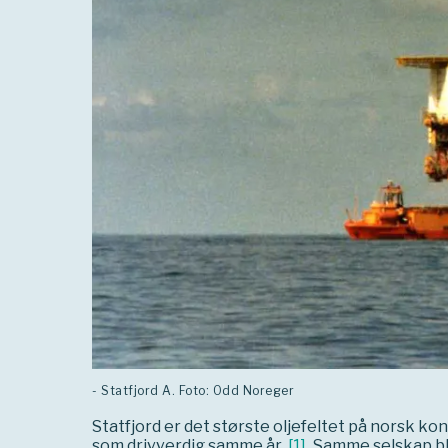
- Statfjord A. Foto: Odd Noreger
Statfjord er det største oljefeltet på norsk kon
som drivverdig samme år.
[
1
]
Samme selskap bl