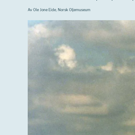
Av Ole Jone Eide, Norsk Oljemuseum