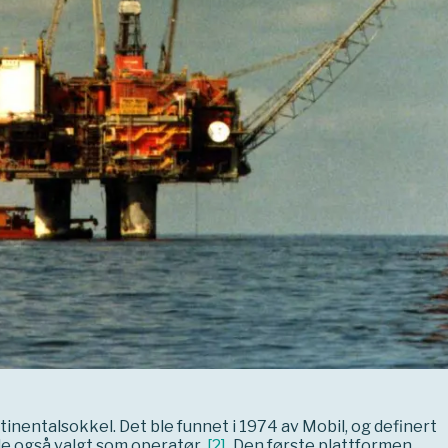
tinentalsokkel. Det ble funnet i 1974 av Mobil, og definert
e også valgt som operatør.
[
2
]
Den første plattformen,