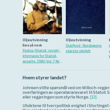
Oljeutvinning
oljeutvinning
Bare på norsk
Statfjord : Nordsjøens
Status (Statoil : norsk) :
største oljefelt
internavis for Statoil-
ansatte. 1980 Vol. 7 Nr.
17
Hvem styrer landet?
Johnsen stilte spørsmål ved om Willoch-regjer
overføringen av operatøransvaret til Statoil.
eller regjeringen som styrte Norge.
[
12
]
Utsiktene til tverrpolitisk enighet i Storting