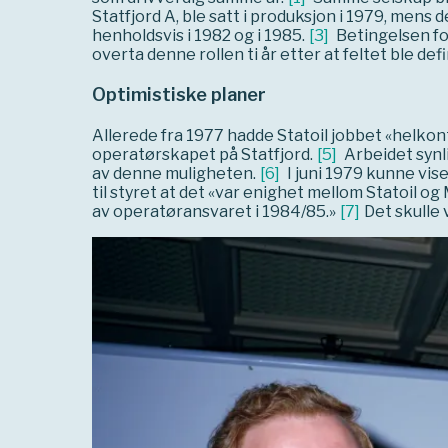
Statfjord A, ble satt i produksjon i 1979, mens d
henholdsvis i 1982 og i 1985.
[
3
]
Betingelsen for
overta denne rollen ti år etter at feltet ble def
Optimistiske planer
Allerede fra 1977 hadde Statoil jobbet «helko
operatørskapet på Statfjord.
[
5
]
Arbeidet synl
av denne muligheten.
[
6
]
I juni 1979 kunne vi
til styret at det «var enighet mellom Statoil og
av operatøransvaret i 1984/85.»
[
7
]
Det skulle 