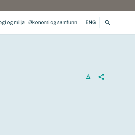
search
gi og miljø
Økonomi og samfunn
ENG
text_format
share