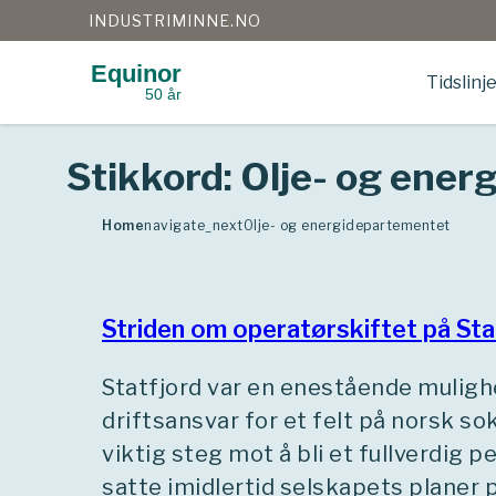
INDUSTRIMINNE.NO
Equinor
Tidslinj
50 år
Gå
til
innhold
Stikkord:
Olje- og ener
Home
navigate_next
Olje- og energidepartementet
Striden om operatørskiftet på Sta
Statfjord var en enestående mulighet
driftsansvar for et felt på norsk sok
viktig steg mot å bli et fullverdig 
satte imidlertid selskapets planer 