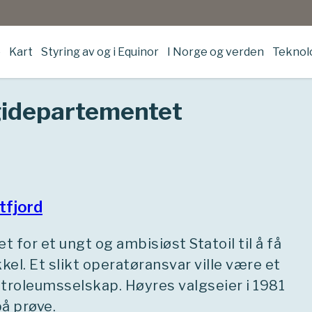
e
Kart
Styring av og i Equinor
I Norge og verden
Teknolo
gidepartementet
tfjord
 for et ungt og ambisiøst Statoil til å få
kel. Et slikt operatøransvar ville være et
petroleumsselskap. Høyres valgseier i 1981
på prøve.