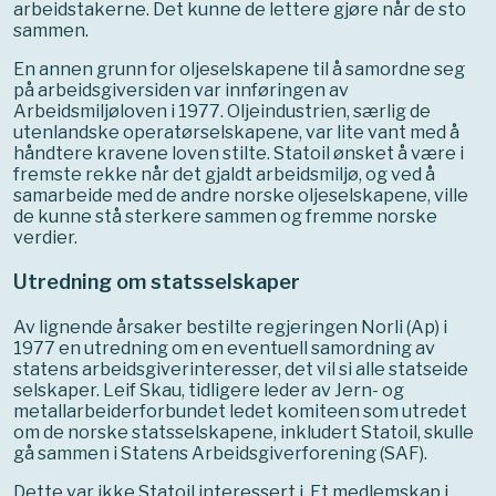
arbeidstakerne. Det kunne de lettere gjøre når de sto
sammen.
En annen grunn for oljeselskapene til å samordne seg
på arbeidsgiversiden var innføringen av
Arbeidsmiljøloven i 1977. Oljeindustrien, særlig de
utenlandske operatørselskapene, var lite vant med å
håndtere kravene loven stilte. Statoil ønsket å være i
fremste rekke når det gjaldt arbeidsmiljø, og ved å
samarbeide med de andre norske oljeselskapene, ville
de kunne stå sterkere sammen og fremme norske
verdier.
Utredning om statsselskaper
Av lignende årsaker bestilte regjeringen Norli (Ap) i
1977 en utredning om en eventuell samordning av
statens arbeidsgiverinteresser, det vil si alle statseide
selskaper. Leif Skau, tidligere leder av Jern- og
metallarbeiderforbundet ledet komiteen som utredet
om de norske statsselskapene, inkludert Statoil, skulle
gå sammen i Statens Arbeidsgiverforening (SAF).
Dette var ikke Statoil interessert i. Et medlemskap i