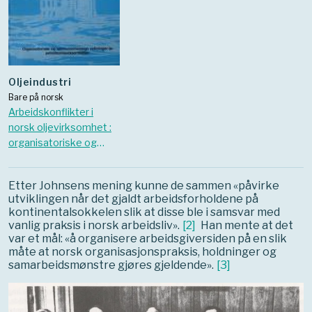
oljeindustri
Bare på norsk
Arbeidskonflikter i
norsk oljevirksomhet :
organisatoriske og
samfunnsmessige
virkninger av
Etter Johnsens mening kunne de sammen «påvirke
petroleumsvirksomhet
utviklingen når det gjaldt arbeidsforholdene på
en
kontinentalsokkelen slik at disse ble i samsvar med
vanlig praksis i norsk arbeidsliv».
[
2
]
Han mente at det
var et mål: «å organisere arbeidsgiversiden på en slik
måte at norsk organisasjonspraksis, holdninger og
samarbeidsmønstre gjøres gjeldende».
[
3
]