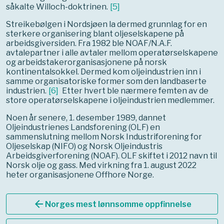
såkalte Willoch-doktrinen.
[
5
]
Streikebølgen i Nordsjøen la dermed grunnlag for en
sterkere organisering blant oljeselskapene på
arbeidsgiversiden. Fra 1982 ble NOAF/N.A.F.
avtalepartner i alle avtaler mellom operatørselskapene
og arbeidstakerorganisasjonene på norsk
kontinentalsokkel. Dermed kom oljeindustrien inn i
samme organisatoriske former som den landbaserte
industrien.
[
6
]
Etter hvert ble nærmere femten av de
store operatørselskapene i oljeindustrien medlemmer.
Noen år senere, 1. desember 1989, dannet
Oljeindustrienes Landsforening (OLF) en
sammenslutning mellom Norsk Industriforening for
Oljeselskap (NIFO) og Norsk Oljeindustris
Arbeidsgiverforening (NOAF). OLF skiftet i 2012 navn til
Norsk olje og gass. Med virkning fra 1. august 2022
heter organisasjonene Offhore Norge.
arrow_back
Norges mest lønnsomme oppfinnelse