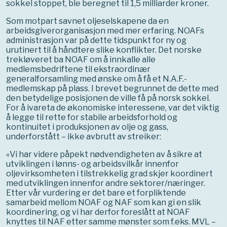
sokkel stoppet, ble beregnet til 1,5 milliarder kroner.
Som motpart savnet oljeselskapene da en
arbeidsgiverorganisasjon med mer erfaring. NOAFs
administrasjon var på dette tidspunkt for ny og
urutinert til å håndtere slike konflikter. Det norske
trekløveret ba NOAF om å innkalle alle
medlemsbedriftene til ekstraordinær
generalforsamling med ønske om å få et N.A.F.-
medlemskap på plass. I brevet begrunnet de dette med
den betydelige posisjonen de ville få på norsk sokkel.
For å ivareta de økonomiske interessene, var det viktig
å legge til rette for stabile arbeidsforhold og
kontinuitet i produksjonen av olje og gass,
underforstått – ikke avbrutt av streiker:
«Vi har videre påpekt nødvendigheten av å sikre at
utviklingen i lønns- og arbeidsvilkår innenfor
oljevirksomheten i tilstrekkelig grad skjer koordinert
med utviklingen innenfor andre sektorer/næringer.
Etter vår vurdering er det bare et forpliktende
samarbeid mellom NOAF og NAF som kan gi en slik
koordinering, og vi har derfor foreslått at NOAF
knyttes til NAF etter samme mønster som f.eks. MVL –