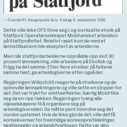
— Overskrift, Haugesunds Avis, fredag 4. september 1981
Dette ville ikke OFS finne seg i, og iverksatte streik på
Statfjord. Operatørselskapet Mobil ønsket arbeidsro
på Statfjordfeltet. Relativt raskt kom de med et
lønnstilbud som ble akseptert av arbeiderne.
Men når statfjordarbeiderne oppnådde opp mot 30
prosent lønnsøkning, ville arbeidere på Ekofisk og
Frigg ha det samme. Etter flere streiker på feltene
samme høst, ga arbeidsgiverne etter også der.
Regjeringen Willoch (H) reagerte på streikene og de
spinnville lønnsøkningene og ville sette en stopper for
det. Det var frykt for smitteeffekter. Særlig Mobil fikk
seg da en ripe i lakken. Regjeringen tvang alle
oljeselskapene til å organisere seg på
arbeidsgiversiden. De måtte pent innordne seg det
norske systemet. Hvis de ikke gjorde det, ville det få
konsekvenser for fremtidige konsesjonstildelinger,
skatteregler og arbeidstvistloven. Dette var den