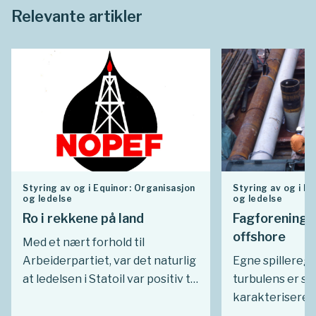
Relevante artikler
Styring av og i Equinor: Organisasjon
Styring av og i E
og ledelse
og ledelse
Ro i rekkene på land
Fagforeninge
offshore
Med et nært forhold til
Arbeiderpartiet, var det naturlig
Egne spillereg
at ledelsen i Statoil var positiv til
turbulens er s
opprettelse av fagforeninger i
karakteriserer
1970-årene. I 1977 ble det
arbeidsgiver- o