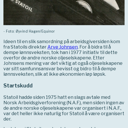
- Foto: Øyvind Hagen/Equinor
Ideen til en slik samordning på arbeidsgiversiden kom
fra Statoils direktør
Arve Johnsen
. For å bidra til å
dempe lønnsveksten, tok han i 1977 initiativ til dette
overfor de andre norske oljeselskapene. Etter
Johnsens mening var det viktig at også oljeselskapene
var sitt samfunnsansvar bevisst og bidro til å dempe
lønnsveksten, slik at ikke økonomien løp løpsk.
Startskudd
Statoil hadde siden 1975 hatt en slags avtale med
Norsk Arbeidsgiverforening (N.A.F.), men siden ingen av
de andre norske oljeselskapene var organisert i N.A.F.,
var det heller ikke naturlig for Statoil å være organisert
der.