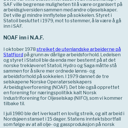
SAF ville begrense muligheten til å være organisert på
arbeidsgiversiden sammen med andre oljeselskaper.
Det ville gi mindre innflytelse på sokkelen. Styret i
Statoil besluttet i 1979, mot to stemmer, å la være å gå
inn i SAF.
NOAF inn i N.A.F.
I oktober 1978
streiket de utenlandske arbeiderne på
Statfjord
på grunn av dårlige arbeidsforhold. Ledelsen
og styret i Statoil ble da enda mer bestemt på at det
norske trekløveret Statoil, Hydro og Saga måtte stå
sammen for å sikre mer ordnede lønns- og
arbeidsforhold på sokkelen. I 1979 dannet de tre
selskapene Norske Operatørselskapers
Arbeidsgiverforening (NOAF). Det ble også opprettet
en forening for næringspolitikk kalt Norsk
Industriforening for Oljeselskap (NIFO), som vi kommer
tilbake til.
I juli 1980 ble det iverksatt en lovlig streik, og alt arbeid i
Nordsjøen stanset i 15 dager. Statens inntektsbortfall
som følge av at all olje- og gassproduksjon på norsk