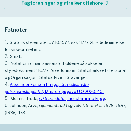
arrow_forward
Fagforeninger og streiker offshore
Fotnoter
Statoils styremøte, 07.10.1977, sak 11/77-2b, «Redegjørelse
for virksomheten».
Smst..
Notat om organisasjonsforholdene på sokkelen,
styredokument 110/77, Arve Johnsen, Statoil-arkivet (Personal
og Organisasjon), Statsarkivet i Stavanger.
Alexander Fossen Lange,
Den solidariske
petroleumskapitalist
, Masteroppgave UiO 2020: 40.
Meland, Trude,
OFS blir stiftet
, Industriminne Frigg
.
Johnsen, Arve,
Gjennombrudd og vekst: Statoil-år 1978–1987
,
(1988): 173.