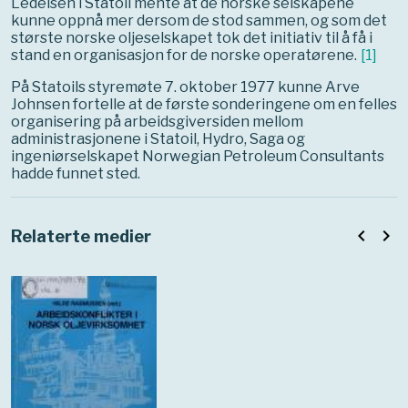
Ledelsen i Statoil mente at de norske selskapene
kunne oppnå mer dersom de stod sammen, og som det
største norske oljeselskapet tok det initiativ til å få i
stand en organisasjon for de norske operatørene.
[
1
]
På Statoils styremøte 7. oktober 1977 kunne Arve
Johnsen fortelle at de første sonderingene om en felles
organisering på arbeidsgiversiden mellom
administrasjonene i Statoil, Hydro, Saga og
ingeniørselskapet Norwegian Petroleum Consultants
hadde funnet sted.
navigate_before
navigate_next
Relaterte medier