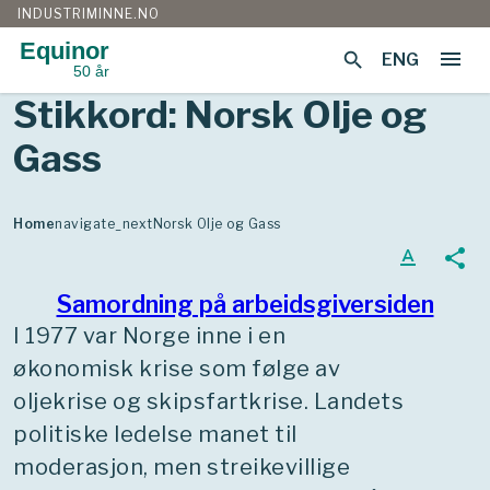
INDUSTRIMINNE.NO
Equinor
menu
search
ENG
50 år
Gå
Stikkord:
Norsk Olje og
til
innhold
Gass
Home
navigate_next
Norsk Olje og Gass
text_format
share
Samordning på arbeidsgiversiden
I 1977 var Norge inne i en
økonomisk krise som følge av
oljekrise og skipsfartkrise. Landets
politiske ledelse manet til
moderasjon, men streikevillige