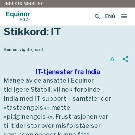
INDUSTRIMINNE.NO
Equinor
menu
search
ENG
50 år
Gå
Stikkord:
IT
til
innhold
Home
navigate_next
IT
text_format
share
IT-tjenester fra India
Mange av de ansatte i Equinor,
tidligere Statoil, vil nok forbinde
India med IT-support – samtaler der
«tastaengelsk» møtte
«pidginengelsk». Frustrasjonen var
til tider stor over misforståelser
som noen ganger kunne fått