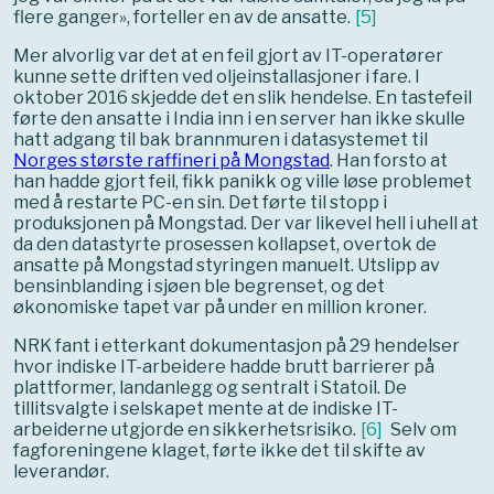
flere ganger», forteller en av de ansatte.
[
5
]
Mer alvorlig var det at en feil gjort av IT-operatører
kunne sette driften ved oljeinstallasjoner i fare. I
oktober 2016 skjedde det en slik hendelse. En tastefeil
førte den ansatte i India inn i en server han ikke skulle
hatt adgang til bak brannmuren i datasystemet til
Norges største raffineri på Mongstad
. Han forsto at
han hadde gjort feil, fikk panikk og ville løse problemet
med å restarte PC-en sin. Det førte til stopp i
produksjonen på Mongstad. Der var likevel hell i uhell at
da den datastyrte prosessen kollapset, overtok de
ansatte på Mongstad styringen manuelt. Utslipp av
bensinblanding i sjøen ble begrenset, og det
økonomiske tapet var på under en million kroner.
NRK fant i etterkant dokumentasjon på 29 hendelser
hvor indiske IT-arbeidere hadde brutt barrierer på
plattformer, landanlegg og sentralt i Statoil. De
tillitsvalgte i selskapet mente at de indiske IT-
arbeiderne utgjorde en sikkerhetsrisiko.
[
6
]
Selv om
fagforeningene klaget, førte ikke det til skifte av
leverandør.