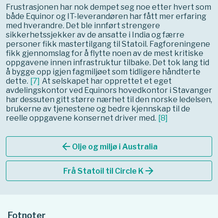
Frustrasjonen har nok dempet seg noe etter hvert som
både Equinor og IT-leverandøren har fått mer erfaring
med hverandre. Det ble innført strengere
sikkerhetssjekker av de ansatte i India og færre
personer fikk mastertilgang til Statoil. Fagforeningene
fikk gjennomslag for å flytte noen av de mest kritiske
oppgavene innen infrastruktur tilbake. Det tok lang tid
å bygge opp igjen fagmiljøet som tidligere håndterte
dette.
[
7
]
At selskapet har opprettet et eget
avdelingskontor ved Equinors hovedkontor i Stavanger
har dessuten gitt større nærhet til den norske ledelsen,
brukerne av tjenestene og bedre kjennskap til de
reelle oppgavene konsernet driver med.
[
8
]
arrow_back
Olje og miljø i Australia
arrow_forward
Frå Statoil til Circle K
Fotnoter