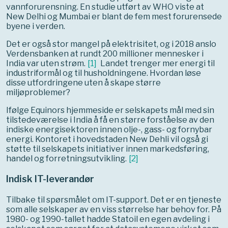
vannforurensning. En studie utført av WHO viste at
New Delhi og Mumbai er blant de fem mest forurensede
byene i verden.
Det er også stor mangel på elektrisitet, og i 2018 anslo
Verdensbanken at rundt 200 millioner mennesker i
India var uten strøm.
[
1
]
Landet trenger mer energi til
industriformål og til husholdningene. Hvordan løse
disse utfordringene uten å skape større
miljøproblemer?
Ifølge Equinors hjemmeside er selskapets mål med sin
tilstedeværelse i India å få en større forståelse av den
indiske energisektoren innen olje-, gass- og fornybar
energi. Kontoret i hovedstaden New Dehli vil også gi
støtte til selskapets initiativer innen markedsføring,
handel og forretningsutvikling.
[
2
]
Indisk IT-leverandør
Tilbake til spørsmålet om IT-support. Det er en tjeneste
som alle selskaper av en viss størrelse har behov for. På
1980- og 1990-tallet hadde Statoil en egen avdeling i