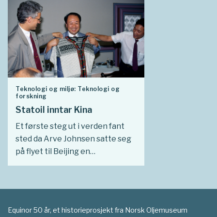
Teknologi og miljø: Teknologi og
forskning
Statoil inntar Kina
Et første steg ut i verden fant
sted da Arve Johnsen satte seg
på flyet til Beijing en
desemberdag i 1979. Han skulle
undertegne en avtale om
konsulenthjelp med det
kinesiske statseide
Equinor 50 år, et historieprosjekt fra Norsk Oljemuseum
oljeselskapet CNOOC.