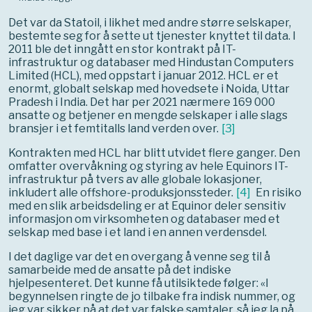
Det var da Statoil, i likhet med andre større selskaper,
bestemte seg for å sette ut tjenester knyttet til data. I
2011 ble det inngått en stor kontrakt på IT-
infrastruktur og databaser med Hindustan Computers
Limited (HCL), med oppstart i januar 2012. HCL er et
enormt, globalt selskap med hovedsete i Noida, Uttar
Pradesh i India. Det har per 2021 nærmere 169 000
ansatte og betjener en mengde selskaper i alle slags
bransjer i et femtitalls land verden over.
[
3
]
Kontrakten med HCL har blitt utvidet flere ganger. Den
omfatter overvåkning og styring av hele Equinors IT-
infrastruktur på tvers av alle globale lokasjoner,
inkludert alle offshore-produksjonssteder.
[
4
]
En risiko
med en slik arbeidsdeling er at Equinor deler sensitiv
informasjon om virksomheten og databaser med et
selskap med base i et land i en annen verdensdel.
I det daglige var det en overgang å venne seg til å
samarbeide med de ansatte på det indiske
hjelpesenteret. Det kunne få utilsiktede følger: «I
begynnelsen ringte de jo tilbake fra indisk nummer, og
jeg var sikker på at det var falske samtaler, så jeg la på