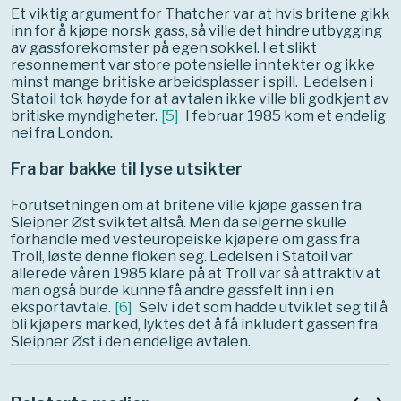
Et viktig argument for Thatcher var at hvis britene gikk
inn for å kjøpe norsk gass, så ville det hindre utbygging
av gassforekomster på egen sokkel. I et slikt
resonnement var store potensielle inntekter og ikke
minst mange britiske arbeidsplasser i spill. Ledelsen i
Statoil tok høyde for at avtalen ikke ville bli godkjent av
britiske myndigheter.
[
5
]
I februar 1985 kom et endelig
nei fra London.
Fra bar bakke til lyse utsikter
Forutsetningen om at britene ville kjøpe gassen fra
Sleipner Øst sviktet altså. Men da selgerne skulle
forhandle med vesteuropeiske kjøpere om gass fra
Troll, løste denne floken seg. Ledelsen i Statoil var
allerede våren 1985 klare på at Troll var så attraktiv at
man også burde kunne få andre gassfelt inn i en
eksportavtale.
[
6
]
Selv i det som hadde utviklet seg til å
bli kjøpers marked, lyktes det å få inkludert gassen fra
Sleipner Øst i den endelige avtalen.