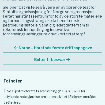
Sleipner Øst viste seg å være en avgjørende test for
Statoils organisasjon og for Norge som gassnasjon:
Feltet har stått i sentrum for to av de største materielle
og forhandlingsstrategiske krisene i norsk
petroleumshistorie. Samtidig ledet dette fram til
rekordrask innhenting og innovative
forhandlingsløsninger relativt kort tid etterpå.
arrow_back
Norne – Harstads første driftsoppgave
arrow_forward
Bolter til besvær
Fotnoter
Se Oljedirektoratets årsmelding (1981), s. 32-33 for
utfyllende redegjørelse om boreaktivitet i Sleipner-området
dette året.