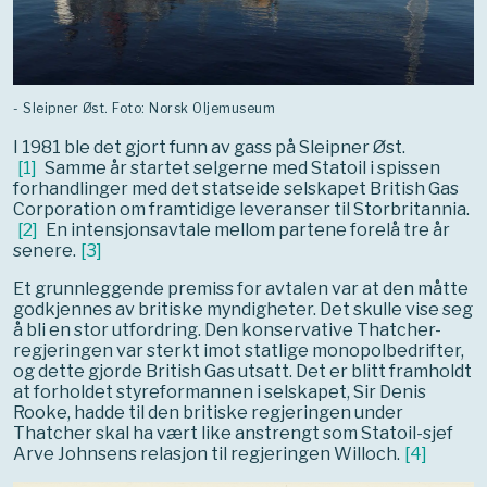
- Sleipner Øst. Foto: Norsk Oljemuseum
I 1981 ble det gjort funn av gass på Sleipner Øst.
[
1
]
Samme år startet selgerne med Statoil i spissen
forhandlinger med det statseide selskapet British Gas
Corporation om framtidige leveranser til Storbritannia.
[
2
]
En intensjonsavtale mellom partene forelå tre år
senere.
[
3
]
Et grunnleggende premiss for avtalen var at den måtte
godkjennes av britiske myndigheter. Det skulle vise seg
å bli en stor utfordring. Den konservative Thatcher-
regjeringen var sterkt imot statlige monopolbedrifter,
og dette gjorde British Gas utsatt. Det er blitt framholdt
at forholdet styreformannen i selskapet, Sir Denis
Rooke, hadde til den britiske regjeringen under
Thatcher skal ha vært like anstrengt som Statoil-sjef
Arve Johnsens relasjon til regjeringen Willoch.
[
4
]