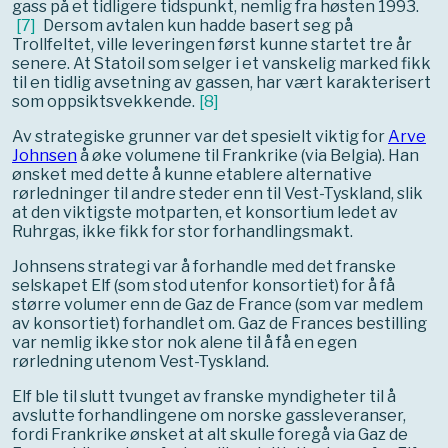
gass på et tidligere tidspunkt, nemlig fra høsten 1993.
[
7
]
Dersom avtalen kun hadde basert seg på
Trollfeltet, ville leveringen først kunne startet tre år
senere. At Statoil som selger i et vanskelig marked fikk
til en tidlig avsetning av gassen, har vært karakterisert
som oppsiktsvekkende.
[
8
]
Av strategiske grunner var det spesielt viktig for
Arve
Johnsen
å øke volumene til Frankrike (via Belgia). Han
ønsket med dette å kunne etablere alternative
rørledninger til andre steder enn til Vest-Tyskland, slik
at den viktigste motparten, et konsortium ledet av
Ruhrgas, ikke fikk for stor forhandlingsmakt.
Johnsens strategi var å forhandle med det franske
selskapet Elf (som stod utenfor konsortiet) for å få
større volumer enn de Gaz de France (som var medlem
av konsortiet) forhandlet om. Gaz de Frances bestilling
var nemlig ikke stor nok alene til å få en egen
rørledning utenom Vest-Tyskland.
Elf ble til slutt tvunget av franske myndigheter til å
avslutte forhandlingene om norske gassleveranser,
fordi Frankrike ønsket at alt skulle foregå via Gaz de