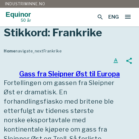
INDUSTRIMINNE.NO
Equinor
menu
search
ENG
50 år
Gå
Stikkord:
Frankrike
til
innhold
Home
navigate_next
Frankrike
text_format
share
Gass fra Sleipner Øst til Europa
Fortellingen om gassen fra Sleipner
Øst er dramatisk. En
forhandlingsfiasko med britene ble
etterfulgt av tidenes største
norske eksportavtale med
kontinentale kjøpere om gass fra
Sleipner Øst og Troll. Så forliste