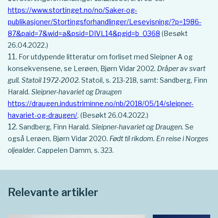
https://www.stortinget.no/no/Saker-og-
publikasjoner/Stortingsforhandlinger/Lesevisning/?p=1986-
87&paid=7&wid=a&psid=DIVL14&pgid=b_0368
(Besøkt
26.04.2022.)
For utdypende litteratur om forliset med Sleipner A og
konsekvensene, se Lerøen, Bjørn Vidar 2002
. Dråper av svart
gull. Statoil 1972-2002
. Statoil, s. 213-218, samt: Sandberg, Finn
Harald.
Sleipner-havariet og Draugen
https://draugen.industriminne.no/nb/2018/05/14/sleipner-
havariet-og-draugen/
. (Besøkt 26.04.2022.)
Sandberg, Finn Harald.
Sleipner-havariet og Draugen.
Se
også Lerøen, Bjørn Vidar 2020.
Født til rikdom. En reise i Norges
oljealder
. Cappelen Damm, s. 323.
Relevante artikler