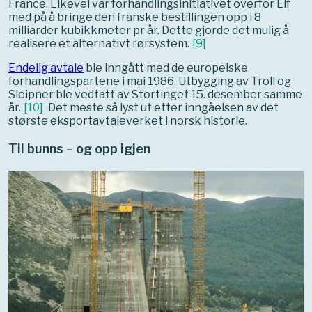
France. Likevel var forhandlingsinitiativet overfor Elf
med på å bringe den franske bestillingen opp i 8
milliarder kubikkmeter pr år. Dette gjorde det mulig å
realisere et alternativt rørsystem.
[
9
]
Endelig avtale
ble inngått med de europeiske
forhandlingspartene i mai 1986. Utbygging av Troll og
Sleipner ble vedtatt av Stortinget 15. desember samme
år.
[
10
]
Det meste så lyst ut etter inngåelsen av det
største eksportavtaleverket i norsk historie.
Til bunns – og opp igjen