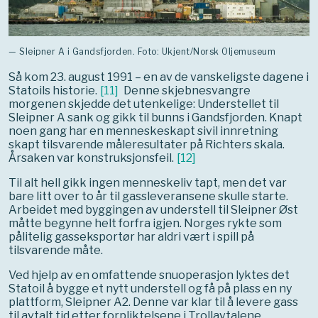
— Sleipner A i Gandsfjorden. Foto: Ukjent/Norsk Oljemuseum
Så kom 23. august 1991 – en av de vanskeligste dagene i
Statoils historie.
[
11
]
Denne skjebnesvangre
morgenen skjedde det utenkelige: Understellet til
Sleipner A sank og gikk til bunns i Gandsfjorden. Knapt
noen gang har en menneskeskapt sivil innretning
skapt tilsvarende måleresultater på Richters skala.
Årsaken var konstruksjonsfeil.
[
12
]
Til alt hell gikk ingen menneskeliv tapt, men det var
bare litt over to år til gassleveransene skulle starte.
Arbeidet med byggingen av understell til Sleipner Øst
måtte begynne helt forfra igjen. Norges rykte som
pålitelig gasseksportør har aldri vært i spill på
tilsvarende måte.
Ved hjelp av en omfattende snuoperasjon lyktes det
Statoil å bygge et nytt understell og få på plass en ny
plattform, Sleipner A2. Denne var klar til å levere gass
til avtalt tid etter forpliktelsene i Trollavtalene.