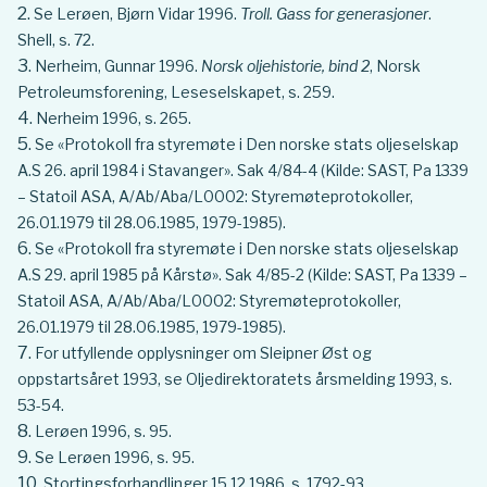
Se Lerøen, Bjørn Vidar 1996.
Troll. Gass for generasjoner
.
Shell, s. 72.
Nerheim, Gunnar 1996.
Norsk oljehistorie, bind 2
, Norsk
Petroleumsforening, Leseselskapet, s. 259.
Nerheim 1996, s. 265.
Se «Protokoll fra styremøte i Den norske stats oljeselskap
A.S 26. april 1984 i Stavanger». Sak 4/84-4 (Kilde: SAST, Pa 1339
– Statoil ASA, A/Ab/Aba/L0002: Styremøteprotokoller,
26.01.1979 til 28.06.1985, 1979-1985).
Se «Protokoll fra styremøte i Den norske stats oljeselskap
A.S 29. april 1985 på Kårstø». Sak 4/85-2 (Kilde: SAST, Pa 1339 –
Statoil ASA, A/Ab/Aba/L0002: Styremøteprotokoller,
26.01.1979 til 28.06.1985, 1979-1985).
For utfyllende opplysninger om Sleipner Øst og
oppstartsåret 1993, se Oljedirektoratets årsmelding 1993, s.
53-54.
Lerøen 1996, s. 95.
Se Lerøen 1996, s. 95.
Stortingsforhandlinger 15.12.1986, s. 1792-93.