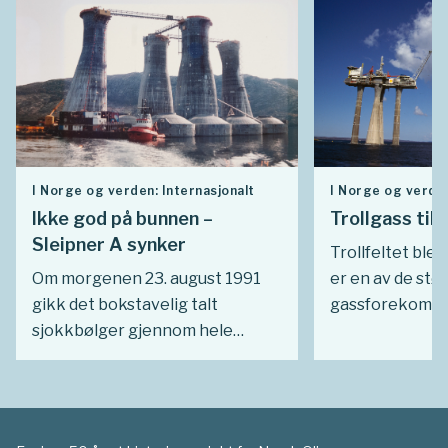
I Norge og verden: Internasjonalt
I Norge og verden
Ikke god på bunnen –
Trollgass til
Sleipner A synker
Trollfeltet ble 
Om morgenen 23. august 1991
er en av de stø
gikk det bokstavelig talt
gassforekomste
sjokkbølger gjennom hele
havs. Men selv 
Stavanger og billedlig talt
gigant var det 
gjennom hele Statoil.
finansiere utby
Betongunderstellet til Sleipner
Utfordringen va
A som var ferd med å gjennomgå
som var villige t