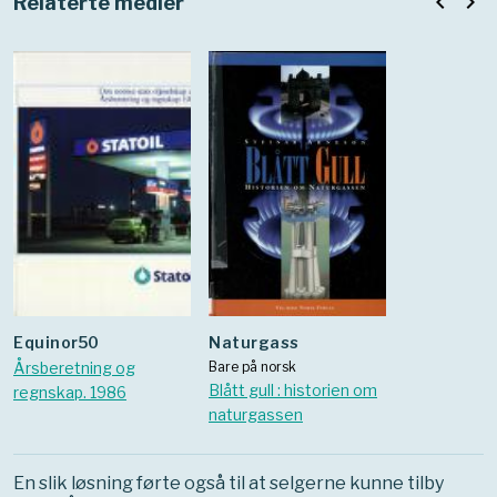
navigate_before
navigate_next
Relaterte medier
equinor50
Naturgass
Årsberetning og
Bare på norsk
Blått gull : historien om
regnskap. 1986
naturgassen
En slik løsning førte også til at selgerne kunne tilby