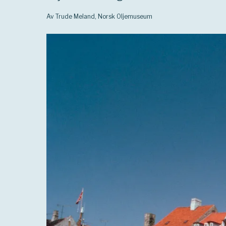
Av Trude Meland, Norsk Oljemuseum