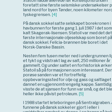
Statoil hadde allerede før konsesjonsrunden
foretatt sine første seismiske undersøkelser 
land nord for byen Tønder, noen kilometer nord
tyskegrensen.
[
4
]
På dansk sokkel satte selskapet borekronen i
havbunnen for første gang 1. juli 1987 i det som
kalt Skagerak-lisensen. Statoil var med det det
første internasjonale oljeselskap som boret p
dansk sokkel. Felicia-brønnen ble boret i det
Norsk-Danske Bassin.
Nesten fem tusen meter ned i undergrunnen l
et tykt og vidstrakt lag av salt, 250 millioner år
gammelt. Og under saltet en forhistorisk ørken
Statoil så på formasjonen som interessant. De
porøse sanden var et fortreffelig
oppbevaringssted for olje og gass og saltlaget
dannet en ugjennomtrengelig kappe. Samtidig
visste de at sjansen for funn var små, og det bl
heller ikke påvist petroleum.
[
5
]
I 1988 startet leteboringen på Sentralgraben. 
funnene på dansk sokkel er gjort i eller i