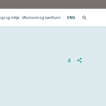
search
gi og miljø
Økonomi og samfunn
ENG
text_format
share