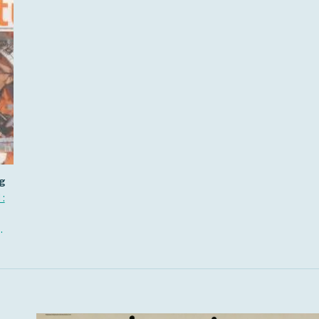
ng
 :
e.