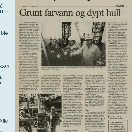
på
 for
 ble
å
igger
.
n
e
Alle