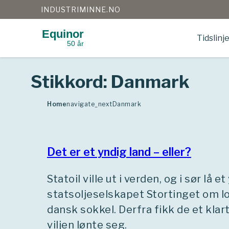
INDUSTRIMINNE.NO
Equinor
Tidslinj
50 år
Gå
til
innhold
Stikkord:
Danmark
Home
navigate_next
Danmark
Det er et yndig land – eller?
Statoil ville ut i verden, og i sør lå 
statsoljeselskapet Stortinget om lov 
dansk sokkel. Derfra fikk de et klar
viljen lønte seg.