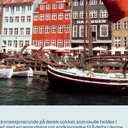
e konsesjonsrunde på dansk sokkel, som skulle holdes i
tet med en anmodning om godkjennelse til å delta i denne.