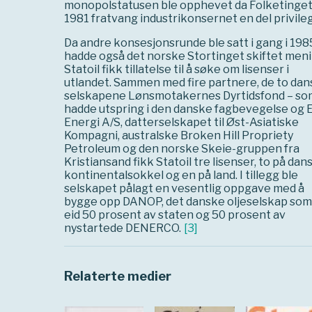
monopolstatusen ble opphevet da Folketinget 
1981 fratvang industrikonsernet en del privileg
Da andre konsesjonsrunde ble satt i gang i 198
hadde også det norske Stortinget skiftet meni
Statoil fikk tillatelse til å søke om lisenser i
utlandet. Sammen med fire partnere, de to da
selskapene Lønsmotakernes Dyrtidsfond – so
hadde utspring i den danske fagbevegelse og 
Energi A/S, datterselskapet til Øst-Asiatiske
Kompagni, australske Broken Hill Propriety
Petroleum og den norske Skeie-gruppen fra
Kristiansand fikk Statoil tre lisenser, to på dan
kontinentalsokkel og en på land. I tillegg ble
selskapet pålagt en vesentlig oppgave med å
bygge opp DANOP, det danske oljeselskap som
eid 50 prosent av staten og 50 prosent av
nystartede DENERCO.
[
3
]
Relaterte medier