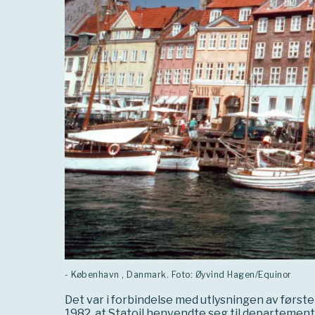
- København , Danmark. Foto: Øyvind Hagen/Equinor
Det var i forbindelse med utlysningen av først
1982, at Statoil henvendte seg til departemen