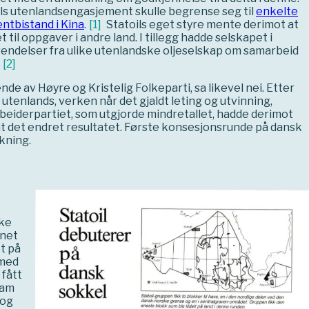
oils utenlandsengasjement skulle begrense seg til
enkelte
ntbistand i Kina
.
[
1
]
Statoils eget styre mente derimot at
til oppgaver i andre land. I tillegg hadde selskapet i
vendelser fra ulike utenlandske oljeselskap om samarbeid
[
2
]
nde av Høyre og Kristelig Folkeparti, sa likevel nei. Etter
utenlands, verken når det gjaldt leting og utvinning,
Arbeiderpartiet, som utgjorde mindretallet, hadde derimot
at det endret resultatet. Første konsesjonsrunde på dansk
kning.
ike
nnet
et på
 med
 fått
ram
 og