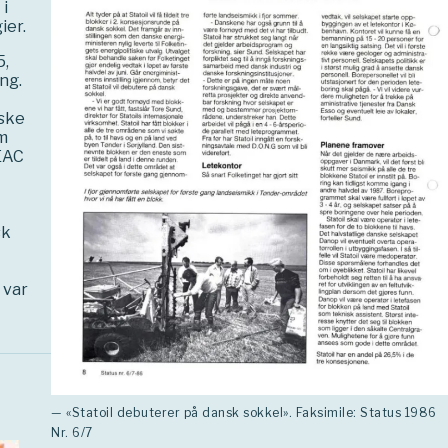
i
ier.
5,
ng.
nske
m
EAC
sk
 var
— «Statoil debuterer på dansk sokkel». Faksimile: Status 1986
Nr. 6/7