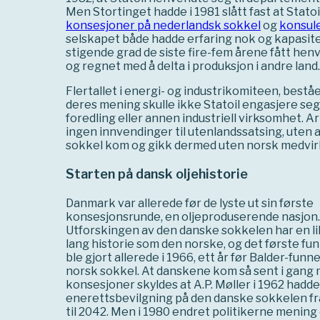
Men Stortinget hadde i 1981 slått fast at Stat
konsesjoner på nederlandsk sokkel
og
konsule
selskapet både hadde erfaring nok og kapasitet 
stigende grad de siste fire-fem årene fått hen
og regnet med å delta i produksjon i andre land.
Flertallet i energi- og industrikomiteen, beståe
deres mening skulle ikke Statoil engasjere seg 
foredling eller annen industriell virksomhet. 
ingen innvendinger til utenlandssatsing, uten 
sokkel kom og gikk dermed uten norsk medvir
Starten på dansk oljehistorie
Danmark var allerede før de lyste ut sin første
konsesjonsrunde, en oljeproduserende nasjon.
Utforskingen av den danske sokkelen har en l
lang historie som den norske, og det første fu
ble gjort allerede i 1966, ett år før Balder-funn
norsk sokkel. At danskene kom så sent i gang
konsesjoner skyldes at A.P. Møller i 1962 hadde
enerettsbevilgning på den danske sokkelen f
til 2042. Men i 1980 endret politikerne mening