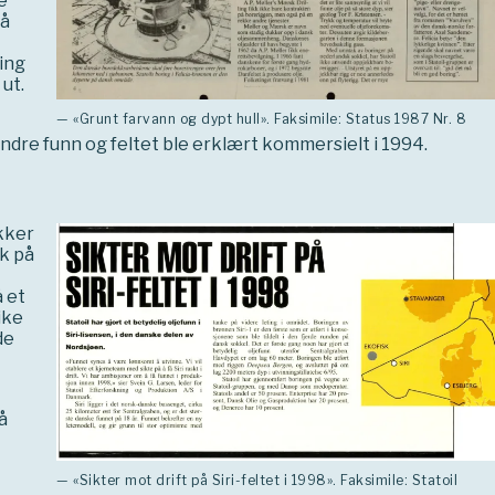
e
på
ning
ut.
— «Grunt farvann og dypt hull». Faksimile: Status 1987 Nr. 8
mindre funn og feltet ble erklært kommersielt i 1994.
okker
øk på
å et
ike
de
å
— «Sikter mot drift på Siri-feltet i 1998». Faksimile: Statoil