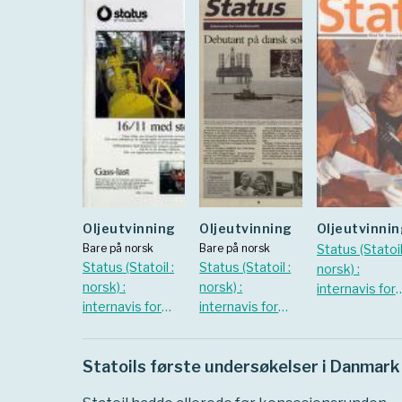
Oljeutvinning
Oljeutvinning
Oljeutvinni
Bare på norsk
Bare på norsk
Status (Statoil
Status (Statoil :
Status (Statoil :
norsk) :
norsk) :
norsk) :
internavis for
internavis for
internavis for
Statoil-ansatt
Statoil-ansatte.
Statoil-ansatte.
mars 2000
1985 Nr. 11
1987 Nr. 8
Statoils første undersøkelser i Danmark