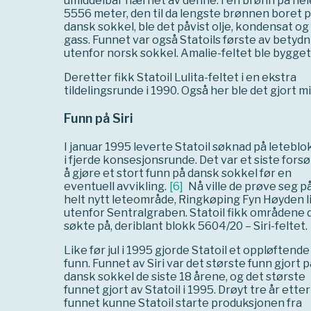
umiddelbar nærhet av denne. I en brønn på hel
5556 meter, den til da lengste brønnen boret 
dansk sokkel, ble det påvist olje, kondensat og
gass. Funnet var også Statoils første av betyd
utenfor norsk sokkel. Amalie-feltet ble bygget 
Deretter fikk Statoil Lulita-feltet i en ekstra
tildelingsrunde i 1990. Også her ble det gjort 
Funn på Siri
I januar 1995 leverte Statoil søknad på letebl
i fjerde konsesjonsrunde. Det var et siste fors
å gjøre et stort funn på dansk sokkel før en
eventuell avvikling.
[
6
]
Nå ville de prøve seg p
helt nytt leteområde, Ringkøping Fyn Høyden l
utenfor Sentralgraben. Statoil fikk områdene 
søkte på, deriblant blokk 5604/20 – Siri-feltet.
Like før jul i 1995 gjorde Statoil et oppløftende
funn. Funnet av Siri var det største funn gjort p
dansk sokkel de siste 18 årene, og det største
funnet gjort av Statoil i 1995. Drøyt tre år etter
funnet kunne Statoil starte produksjonen fra