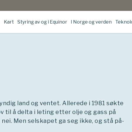
e
Kart
Styring av og i Equinor
I Norge og verden
Teknolo
et yndig land og ventet. Allerede i 1981 søkte
til å delta i leting etter olje og gass på
t nei. Men selskapet ga seg ikke, og stå på-