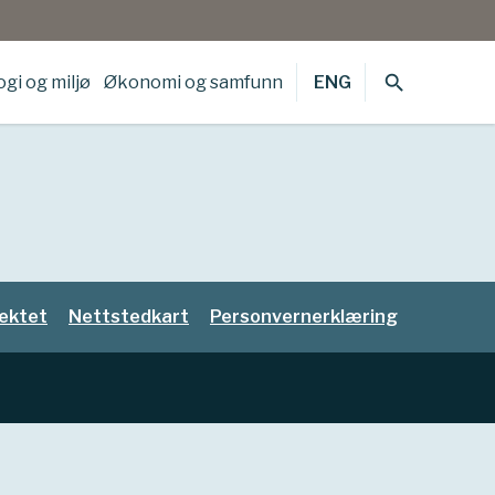
search
gi og miljø
Økonomi og samfunn
ENG
ektet
Nettstedkart
Personvernerklæring