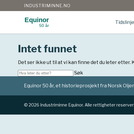
INDUSTRIMINNE.NO
Equinor
Tidslinj
50 år
Gå
til
innhold
Intet funnet
Det ser ikke ut til at vi kan finne det du leter etter
Søk...
Søk
Equinor 50 år, et historieprosjekt fra Norsk Ol
© 2026 Industriminne Equinor. Alle rettigheter reserver