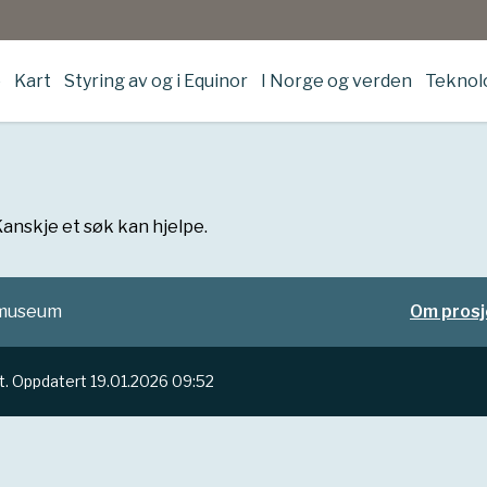
e
Kart
Styring av og i Equinor
I Norge og verden
Teknolo
. Kanskje et søk kan hjelpe.
jemuseum
Om prosj
t.
Oppdatert
19.01.2026 09:52