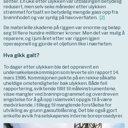
senter. En uke etter ulykken var utblåsingen betydelig
redusert, men selv seks måneder etter ulykken
strømmet fortsatt en betydelig mengde gass opp fra
brønnhodet og var synlig på havoverflaten.
[
2
]
De materielle skadene på riggen var enorme og beløp
seg til flere hundre millioner kroner. Men det var mulig å
reparere, og i juni året etter var riggen igjen
operasjonell og gjorde et oljefunn like i nærheten.
Hva gikk galt?
To dager etter ulykken ble det oppnevnt en
undersøkelseskommisjon som leverte sin rapport 14.
mars 1986. Kommisjonen pekte på en rekke såkalte
uheldige omstendigheter bak ulykken. Både feil
rapportering, sviktende tillit til måleinstrumentene,
visse mangler ved brønnprogrammet og overdreven
engstelse for å gå opp i slamvekt oppgis til å være
medvirkende, i tillegg til manglende forståelse for
utvikling av grunn gassutblåsning. Det ble også gjort
enkelte avvik fra selskapenes interne boreprosedyrer.