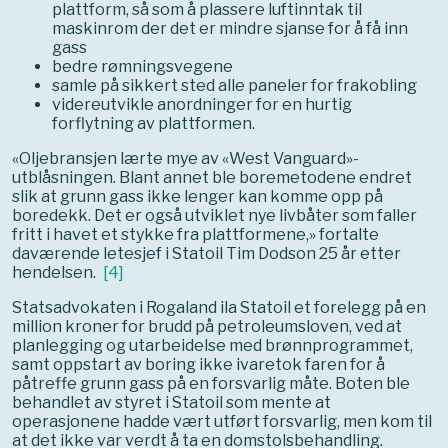
plattform, så som å plassere luftinntak til
maskinrom der det er mindre sjanse for å få inn
gass
bedre rømningsvegene
samle på sikkert sted alle paneler for frakobling
videreutvikle anordninger for en hurtig
forflytning av plattformen.
«Oljebransjen lærte mye av «West Vanguard»-
utblåsningen. Blant annet ble boremetodene endret
slik at grunn gass ikke lenger kan komme opp på
boredekk. Det er også utviklet nye livbåter som faller
fritt i havet et stykke fra plattformene,» fortalte
daværende letesjef i Statoil Tim Dodson 25 år etter
hendelsen.
[
4
]
Statsadvokaten i Rogaland ila Statoil et forelegg på en
million kroner for brudd på petroleumsloven, ved at
planlegging og utarbeidelse med brønnprogrammet,
samt oppstart av boring ikke ivaretok faren for å
påtreffe grunn gass på en forsvarlig måte. Boten ble
behandlet av styret i Statoil som mente at
operasjonene hadde vært utført forsvarlig, men kom til
at det ikke var verdt å ta en domstolsbehandling.