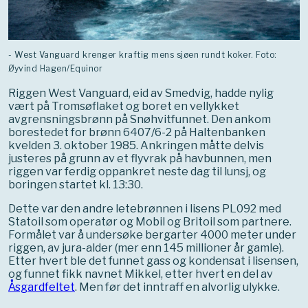
- West Vanguard krenger kraftig mens sjøen rundt koker. Foto:
Øyvind Hagen/Equinor
Riggen West Vanguard, eid av Smedvig, hadde nylig
vært på Tromsøflaket og boret en vellykket
avgrensningsbrønn på Snøhvitfunnet. Den ankom
borestedet for brønn 6407/6-2 på Haltenbanken
kvelden 3. oktober 1985. Ankringen måtte delvis
justeres på grunn av et flyvrak på havbunnen, men
riggen var ferdig oppankret neste dag til lunsj, og
boringen startet kl. 13:30.
Dette var den andre letebrønnen i lisens PL092 med
Statoil som operatør og Mobil og Britoil som partnere.
Formålet var å undersøke bergarter 4000 meter under
riggen, av jura-alder (mer enn 145 millioner år gamle).
Etter hvert ble det funnet gass og kondensat i lisensen,
og funnet fikk navnet Mikkel, etter hvert en del av
Åsgardfeltet
. Men før det inntraff en alvorlig ulykke.