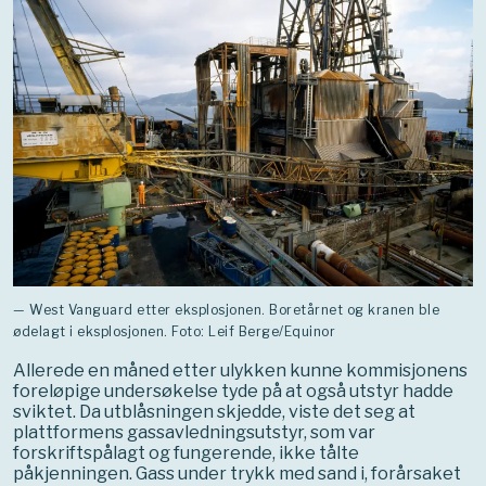
— West Vanguard etter eksplosjonen. Boretårnet og kranen ble
ødelagt i eksplosjonen. Foto: Leif Berge/Equinor
Allerede en måned etter ulykken kunne kommisjonens
foreløpige undersøkelse tyde på at også utstyr hadde
sviktet. Da utblåsningen skjedde, viste det seg at
plattformens gassavledningsutstyr, som var
forskriftspålagt og fungerende, ikke tålte
påkjenningen. Gass under trykk med sand i, forårsaket