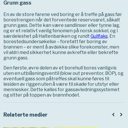
Grunn gass
En av de store farene ved boring er å treffe på gass før
borestrengen når det forventede reservoaret, såkalt
grunn gass. Dette kan være sandlinser eller tynne lag,
og er et relativt vanlig fenomen på norsk sokkel, og i
særdeleshet på Haltenbanken og rundt
Gullfaks
. En
borestedsundersøkelse – foretatt før boring av
brønnen – er ment å avdekke slike forekomster, men
vil aldri med sikkerhet kunne avkrefte eller bekrefte
grunn gass.
Den første, øvre delen av et borehull bores vanligvis
uten en utblåsningsventil (blow out preventor, BOP), og
eventuell gass som påtreffes skal kunne føres til
lesiden av riggen uten å være til skade for utstyr eller
mennesker. Dette kalles for gassavledningssystemet
og sitter på toppen av brønnhodet.
navigate_before
navigate_next
Relaterte medier