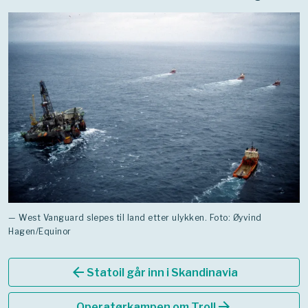
— West Vanguard slepes til land etter ulykken. Foto: Øyvind
Hagen/Equinor
arrow_back
Statoil går inn i Skandinavia
arrow_forward
Operatørkampen om Troll