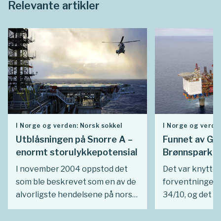
Relevante artikler
I Norge og verden: Norsk sokkel
I Norge og verde
Utblåsningen på Snorre A –
Funnet av Gul
enormt storulykkepotensial
Brønnspark o
I november 2004 oppstod det
Det var knyttet
som ble beskrevet som en av de
forventninger t
alvorligste hendelsene på norsk
34/10, og det 
sokkel, på Snorrefeltet. Bare
partnerskapet 
tilfeldigheter og gunstige
da de ble tildel