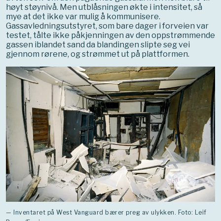
høyt støynivå. Men utblåsningen økte i intensitet, så
mye at det ikke var mulig å kommunisere.
Gassavledningsutstyret, som bare dager i forveien var
testet, tålte ikke påkjenningen av den oppstrømmende
gassen iblandet sand da blandingen slipte seg vei
gjennom rørene, og strømmet ut på plattformen.
— Inventaret på West Vanguard bærer preg av ulykken. Foto: Leif