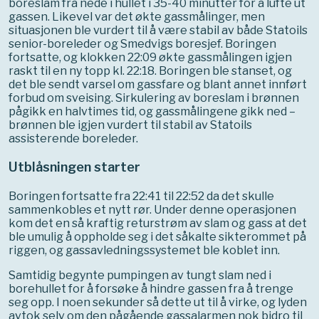
boreslam fra nede i hullet i 35-40 minutter for å lufte ut
gassen. Likevel var det økte gassmålinger, men
situasjonen ble vurdert til å være stabil av både Statoils
senior-boreleder og Smedvigs boresjef. Boringen
fortsatte, og klokken 22:09 økte gassmålingen igjen
raskt til en ny topp kl. 22:18. Boringen ble stanset, og
det ble sendt varsel om gassfare og blant annet innført
forbud om sveising. Sirkulering av boreslam i brønnen
pågikk en halvtimes tid, og gassmålingene gikk ned –
brønnen ble igjen vurdert til stabil av Statoils
assisterende boreleder.
Utblåsningen starter
Boringen fortsatte fra 22:41 til 22:52 da det skulle
sammenkobles et nytt rør. Under denne operasjonen
kom det en så kraftig returstrøm av slam og gass at det
ble umulig å oppholde seg i det såkalte sikterommet på
riggen, og gassavledningssystemet ble koblet inn.
Samtidig begynte pumpingen av tungt slam ned i
borehullet for å forsøke å hindre gassen fra å trenge
seg opp. I noen sekunder så dette ut til å virke, og lyden
avtok selv om den pågående gassalarmen nok bidro til