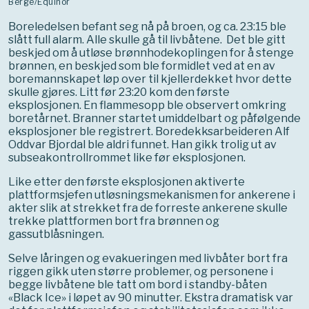
Berge/Equinor
Boreledelsen befant seg nå på broen, og ca. 23:15 ble
slått full alarm. Alle skulle gå til livbåtene. Det ble gitt
beskjed om å utløse brønnhodekoplingen for å stenge
brønnen, en beskjed som ble formidlet ved at en av
boremannskapet løp over til kjellerdekket hvor dette
skulle gjøres. Litt før 23:20 kom den første
eksplosjonen. En flammesopp ble observert omkring
boretårnet. Branner startet umiddelbart og påfølgende
eksplosjoner ble registrert. Boredekksarbeideren Alf
Oddvar Bjordal ble aldri funnet. Han gikk trolig ut av
subseakontrollrommet like før eksplosjonen.
Like etter den første eksplosjonen aktiverte
plattformsjefen utløsningsmekanismen for ankerene i
akter slik at strekket fra de forreste ankerene skulle
trekke plattformen bort fra brønnen og
gassutblåsningen.
Selve låringen og evakueringen med livbåter bort fra
riggen gikk uten større problemer, og personene i
begge livbåtene ble tatt om bord i standby-båten
«Black Ice» i løpet av 90 minutter. Ekstra dramatisk var