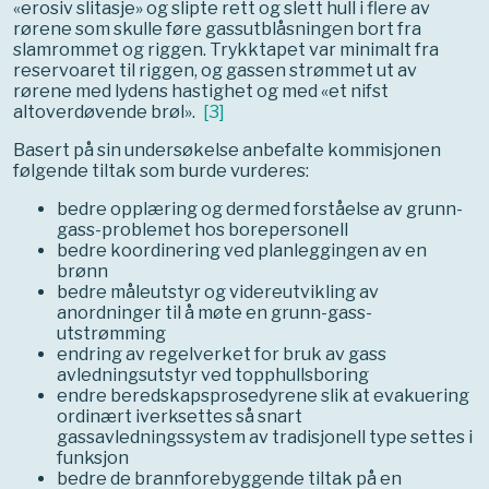
«erosiv slitasje» og slipte rett og slett hull i flere av
rørene som skulle føre gassutblåsningen bort fra
slamrommet og riggen. Trykktapet var minimalt fra
reservoaret til riggen, og gassen strømmet ut av
rørene med lydens hastighet og med «et nifst
altoverdøvende brøl».
[
3
]
Basert på sin undersøkelse anbefalte kommisjonen
følgende tiltak som burde vurderes:
bedre opplæring og dermed forståelse av grunn-
gass-problemet hos borepersonell
bedre koordinering ved planleggingen av en
brønn
bedre måleutstyr og videreutvikling av
anordninger til å møte en grunn-gass-
utstrømming
endring av regelverket for bruk av gass
avledningsutstyr ved topphullsboring
endre beredskapsprosedyrene slik at evakuering
ordinært iverksettes så snart
gassavledningssystem av tradisjonell type settes i
funksjon
bedre de brannforebyggende tiltak på en