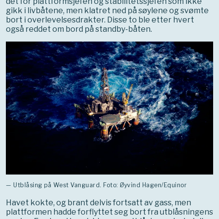
det for plattformsjefen og stabilitetssjefen som ikke
gikk i livbåtene, men klatret ned på søylene og svømte
bort i overlevelsesdrakter. Disse to ble etter hvert
også reddet om bord på standby-båten.
— Utblåsing på West Vanguard. Foto: Øyvind Hagen/Equinor
Havet kokte, og brant delvis fortsatt av gass, men
plattformen hadde forflyttet seg bort fra utblåsningens