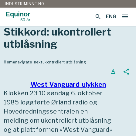
INDUSTRIMINNE.NO
Equinor
menu
search
ENG
50 år
Gå
Stikkord:
ukontrollert
til
innhold
utblåsning
Home
navigate_next
ukontrollert utblåsning
text_format
share
West Vanguard-ulykken
Klokken 23:10 søndag 6. oktober
1985 loggførte Ørland radio og
Hovedredningssentralen en
melding om ukontrollert utblåsning
og at plattformen «West Vanguard»