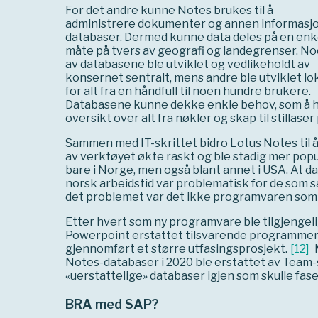
For det andre kunne Notes brukes til å
administrere dokumenter og annen informasjo
databaser. Dermed kunne data deles på en enk
måte på tvers av geografi og landegrenser. N
av databasene ble utviklet og vedlikeholdt av
konsernet sentralt, mens andre ble utviklet lok
for alt fra en håndfull til noen hundre brukere.
Databasene kunne dekke enkle behov, som å 
oversikt over alt fra nøkler og skap til stillaser
Sammen med IT-skrittet bidro Lotus Notes til å 
av verktøyet økte raskt og ble stadig mer popul
bare i Norge, men også blant annet i USA. At d
norsk arbeidstid var problematisk for de som s
det problemet var det ikke programvaren som v
Etter hvert som ny programvare ble tilgjengeli
Powerpoint erstattet tilsvarende programmer 
gjennomført et større utfasingsprosjekt.
[
12
]
M
Notes-databaser i 2020 ble erstattet av Team-s
«uerstattelige» databaser igjen som skulle fases
BRA med SAP?