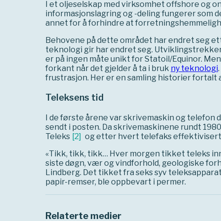
I et oljeselskap med virksomhet offshore og on
informasjonslagring og -deling fungerer som de
annet for å forhindre at forretningshemmelig
Behovene på dette området har endret seg ett
teknologi gir har endret seg. Utviklingstrekk
er på ingen måte unikt for Statoil/Equinor. Me
forkant når det gjelder å ta i bruk
ny teknologi
frustrasjon. Her er en samling historier fortal
Teleksens tid
I de første årene var skrivemaskin og telefon 
sendt i posten. Da skrivemaskinene rundt 1980 
Teleks
[
2
]
og etter hvert telefaks effektivise
«Tikk, tikk, tikk… Hver morgen tikket teleks i
siste døgn, vær og vindforhold, geologiske forh
Lindberg. Det tikket fra seks syv teleksapparate
papir-remser, ble oppbevart i permer.
Relaterte medier