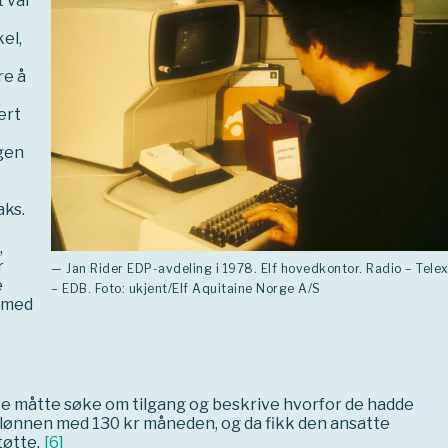
t var
el,
re å
ert
gen
aks.
,
r
— Jan Rider EDP-avdeling i 1978. Elf hovedkontor. Radio – Tele
e
– EDB. Foto: ukjent/Elf Aquitaine Norge A/S
v med
tte måtte søke om tilgang og beskrive hvorfor de hadde
 lønnen med 130 kr måneden, og da fikk den ansatte
tøtte.
[
6
]