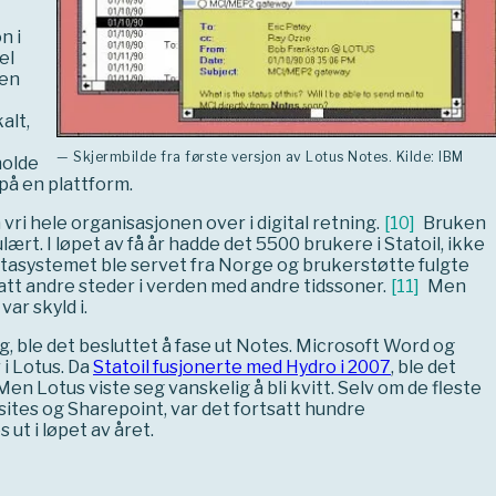
n i
el
oen
alt,
— Skjermbilde fra første versjon av Lotus Notes. Kilde: IBM
holde
 på en plattform.
vri hele organisasjonen over i digital retning.
[
10
]
Bruken
ært. I løpet av få år hadde det 5500 brukere i Statoil, ikke
atasystemet ble servet fra Norge og brukerstøtte fulgte
att andre steder i verden med andre tidssoner.
[
11
]
Men
ar skyld i.
g, ble det besluttet å fase ut Notes. Microsoft Word og
i Lotus. Da
Statoil fusjonerte med Hydro i 2007
, ble det
en Lotus viste seg vanskelig å bli kvitt. Selv om de fleste
ites og Sharepoint, var det fortsatt hundre
 ut i løpet av året.