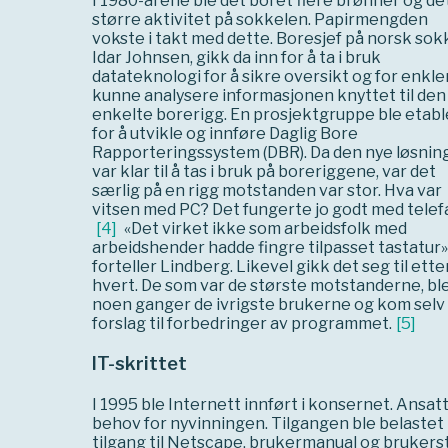
I 1980-årene ble det boret flere brønner og de
større aktivitet på sokkelen. Papirmengden
vokste i takt med dette. Boresjef på norsk sokk
Idar Johnsen, gikk da inn for å ta i bruk
datateknologi for å sikre oversikt og for enkle
kunne analysere informasjonen knyttet til den
enkelte borerigg. En prosjektgruppe ble etabl
for å utvikle og innføre Daglig Bore
Rapporteringssystem (DBR). Da den nye løsnin
var klar til å tas i bruk på boreriggene, var det
særlig på en rigg motstanden var stor. Hva var
vitsen med PC? Det fungerte jo godt med telef
[
4
]
«Det virket ikke som arbeidsfolk med
arbeidshender hadde fingre tilpasset tastatur»
forteller Lindberg. Likevel gikk det seg til ette
hvert. De som var de største motstanderne, bl
noen ganger de ivrigste brukerne og kom sel
forslag til forbedringer av programmet.
[
5
]
IT-skrittet
I 1995 ble Internett innført i konsernet. Ansa
behov for nyvinningen. Tilgangen ble belastet
tilgang til Netscape, brukermanual og brukers