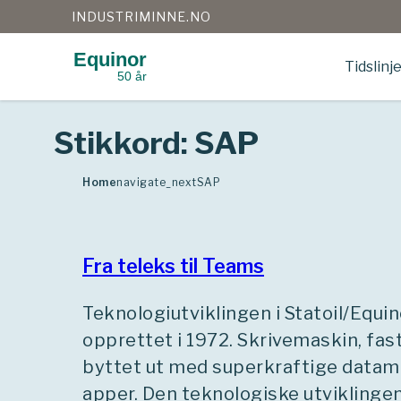
INDUSTRIMINNE.NO
Equinor
Tidslinj
50 år
Gå
til
innhold
Stikkord:
SAP
Home
navigate_next
SAP
Fra teleks til Teams
Teknologiutviklingen i Statoil/Equi
opprettet i 1972. Skrivemaskin, fast
byttet ut med superkraftige datama
apper. Den teknologiske utviklinge