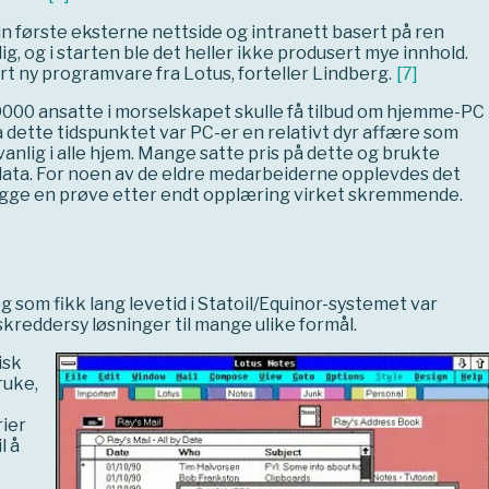
in første eksterne nettside og intranett basert på ren
, og i starten ble det heller ikke produsert mye innhold.
rt ny programvare fra Lotus, forteller Lindberg.
[
7
]
 9000 ansatte i morselskapet skulle få tilbud om hjemme-PC
På dette tidspunktet var PC-er en relativt dyr affære som
vanlig i alle hjem. Mange satte pris på dette og brukte
på data. For noen av de eldre medarbeiderne opplevdes det
vlegge en prøve etter endt opplæring virket skremmende.
 som fikk lang levetid i Statoil/Equinor-systemet var
kreddersy løsninger til mange ulike formål.
isk
ruke,
rier
l å