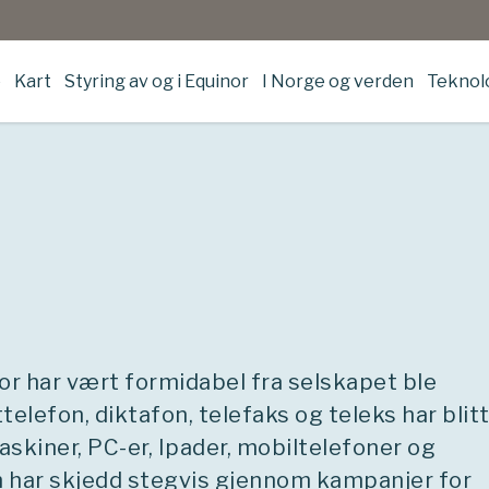
e
Kart
Styring av og i Equinor
I Norge og verden
Teknolo
nor har vært formidabel fra selskapet ble
telefon, diktafon, telefaks og teleks har blit
skiner, PC-er, Ipader, mobiltelefoner og
n har skjedd stegvis gjennom kampanjer for