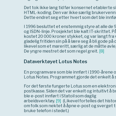
Det tok ikke lang tid før konsernet etablerte s
HTML-koding. Den var ikke særlig brukervennlig
Dette endret seg etter hvert som det ble innfø
I 1996 besluttet et enstemmig styre at alle de
og ISDN-linje. Prosjektet ble kalt IT-skrittet. 
kostet 20 000 kroner stykket, og var langt fra 
gladelig fritiden sin på å lære seg å bli gode 
likevel som et mareritt, særlig at de måtte a
De yngre mestret det som regel greit.
[
8
]
Dataverktøyet Lotus Notes
En programvare som ble innført i 1990-årene og
Lotus Notes. Programmet gjorde det enkelt å s
For det første fungerte Lotus som en elektron
postkasse. Siden det var enkelt og intuitivt å b
ble e-post innført i Statoil som daglig
arbeidsverktøy.
[
9
]
(Likevel fortelles det histo
om folk som nektet å åpne e-post og sverget ti
bruke telefon i stedet.)