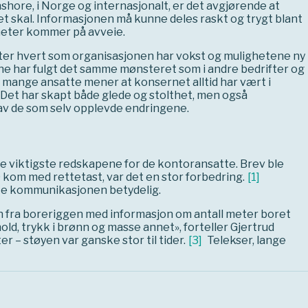
shore, i Norge og internasjonalt, er det avgjørende at
t skal. Informasjonen må kunne deles raskt og trygt blant
heter kommer på avveie.
er hvert som organisasjonen har vokst og mulighetene ny
ene har fulgt det samme mønsteret som i andre bedrifter og
n mange ansatte mener at konsernet alltid har vært i
. Det har skapt både glede og stolthet, men også
t av de som selv opplevde endringene.
de viktigste redskapene for de kontoransatte. Brev ble
kom med rettetast, var det en stor forbedring.
[
1
]
rte kommunikasjonen betydelig.
nn fra boreriggen med informasjon om antall meter boret
old, trykk i brønn og masse annet», forteller Gjertrud
r – støyen var ganske stor til tider.
[
3
]
Telekser, lange