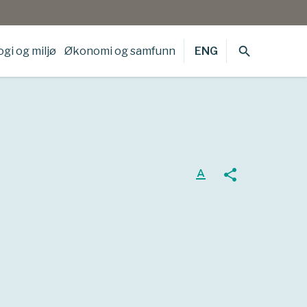
search
gi og miljø
Økonomi og samfunn
ENG
text_format
share
t