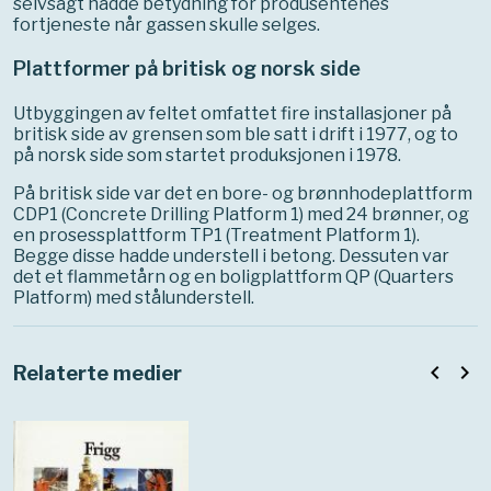
selvsagt hadde betydning for produsentenes
fortjeneste når gassen skulle selges.
Plattformer på britisk og norsk side
Utbyggingen av feltet omfattet fire installasjoner på
britisk side av grensen som ble satt i drift i 1977, og to
på norsk side som startet produksjonen i 1978.
På britisk side var det en bore- og brønnhodeplattform
CDP1 (Concrete Drilling Platform 1) med 24 brønner, og
en prosessplattform TP1 (Treatment Platform 1).
Begge disse hadde understell i betong. Dessuten var
det et flammetårn og en boligplattform QP (Quarters
Platform) med stålunderstell.
navigate_before
navigate_next
Relaterte medier