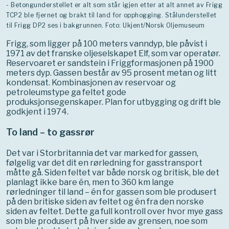
- Betongunderstellet er alt som står igjen etter at alt annet av Frigg
TCP2 ble fjernet og brakt til land for opphogging. Stålunderstellet
til Frigg DP2 ses i bakgrunnen. Foto: Ukjent/Norsk Oljemuseum
Frigg, som ligger på 100 meters vanndyp, ble påvist i
1971 av det franske oljeselskapet Elf, som var operatør.
Reservoaret er sandstein i Friggformasjonen på 1900
meters dyp. Gassen består av 95 prosent metan og litt
kondensat. Kombinasjonen av reservoar og
petroleumstype ga feltet gode
produksjonsegenskaper. Plan for utbygging og drift ble
godkjent i 1974.
To land – to gassrør
Det var i Storbritannia det var marked for gassen,
følgelig var det dit en rørledning for gasstransport
måtte gå. Siden feltet var både norsk og britisk, ble det
planlagt ikke bare én, men to 360 km lange
rørledninger til land – én for gassen som ble produsert
på den britiske siden av feltet og én fra den norske
siden av feltet. Dette ga full kontroll over hvor mye gass
som ble produsert på hver side av grensen, noe som