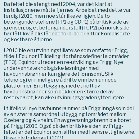
Da feltet ble stengt ned i 2004, var det klart at
installasjonene måtte fjernes. Arbeidet med dette var
ferdig i 2010, men noe står likevel igjen. De to
betongunderstellene (TP1 og CDP1) på britisk side av
grensen, og et betongunderstell (TCP2) på norsk side
har fått lov å bli stående fordi de er altfor kompliserte
og kostbare å fjerne.
I 2016 ble en utvinningstillatelse som omfatter Frigg,
tildelt Equinor i Tildeling i forhåndsdefinerte områder
(TFO). Equinor utreder en re-utvikling av Frigg. Nye
undervannsteknologiske løsninger med
havbunnsbrønner kan gjøre det lønnsomt. Slik
teknologi er rimeligere å drifte enn bemannede
plattformer. En utbygging med et nett av
havbunnsbrønner som dekker en større del av
reservoaret, kan øke utvinningsgraden ytterligere.
I tilfelle vil nye havbunnsrammer på Frigg inngå som del
av en større samordnet utbygging i området mellom
Oseberg og Alvheim. En avgrensningsbrønn ble boret
på Frigg i 2019. Også på den britiske siden av Frigg-
feltet er det Equinor som sitter med lisensrettighetene.
Disse ble forlenget i 2019.