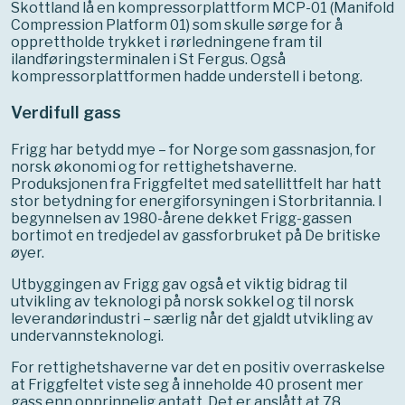
Skottland lå en kompressorplattform MCP-01 (Manifold
Compression Platform 01) som skulle sørge for å
opprettholde trykket i rørledningene fram til
ilandføringsterminalen i St Fergus. Også
kompressorplattformen hadde understell i betong.
Verdifull gass
Frigg har betydd mye – for Norge som gassnasjon, for
norsk økonomi og for rettighetshaverne.
Produksjonen fra Friggfeltet med satellittfelt har hatt
stor betydning for energiforsyningen i Storbritannia. I
begynnelsen av 1980-årene dekket Frigg-gassen
bortimot en tredjedel av gassforbruket på De britiske
øyer.
Utbyggingen av Frigg gav også et viktig bidrag til
utvikling av teknologi på norsk sokkel og til norsk
leverandørindustri – særlig når det gjaldt utvikling av
undervannsteknologi.
For rettighetshaverne var det en positiv overraskelse
at Friggfeltet viste seg å inneholde 40 prosent mer
gass enn opprinnelig antatt. Det er anslått at 78