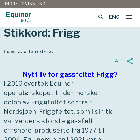
INDUSTRIMINNE.NO
Equinor
menu
search
ENG
50 år
Gå
Stikkord:
Frigg
til
innhold
Home
navigate_next
Frigg
text_format
share
Nytt liv for gassfeltet Frigg?
I 2016 overtok Equinor
operatørskapet til den norske
delen av Friggfeltet sentralt i
Nordsjøen. Friggfeltet, som i sin tid
var verdens største gassfelt
offshore, produserte fra 1977 til
2004. Equinors plan i 2021 var å