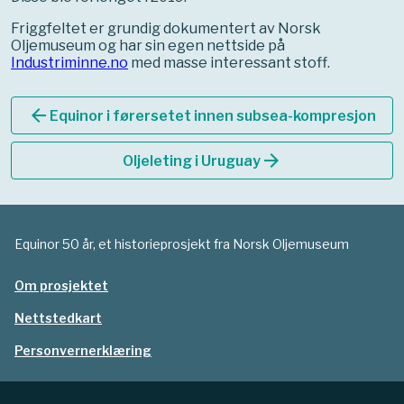
Friggfeltet er grundig dokumentert av Norsk
Oljemuseum og har sin egen nettside på
Industriminne.no
med masse interessant stoff.
arrow_back
Equinor i førersetet innen subsea-kompresjon
arrow_forward
Oljeleting i Uruguay
Equinor 50 år, et historieprosjekt fra Norsk Oljemuseum
Om prosjektet
Nettstedkart
Personvernerklæring