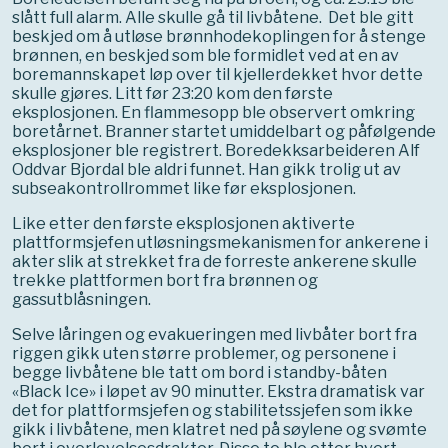
slått full alarm. Alle skulle gå til livbåtene. Det ble gitt
beskjed om å utløse brønnhodekoplingen for å stenge
brønnen, en beskjed som ble formidlet ved at en av
boremannskapet løp over til kjellerdekket hvor dette
skulle gjøres. Litt før 23:20 kom den første
eksplosjonen. En flammesopp ble observert omkring
boretårnet. Branner startet umiddelbart og påfølgende
eksplosjoner ble registrert. Boredekksarbeideren Alf
Oddvar Bjordal ble aldri funnet. Han gikk trolig ut av
subseakontrollrommet like før eksplosjonen.
Like etter den første eksplosjonen aktiverte
plattformsjefen utløsningsmekanismen for ankerene i
akter slik at strekket fra de forreste ankerene skulle
trekke plattformen bort fra brønnen og
gassutblåsningen.
Selve låringen og evakueringen med livbåter bort fra
riggen gikk uten større problemer, og personene i
begge livbåtene ble tatt om bord i standby-båten
«Black Ice» i løpet av 90 minutter. Ekstra dramatisk var
det for plattformsjefen og stabilitetssjefen som ikke
gikk i livbåtene, men klatret ned på søylene og svømte