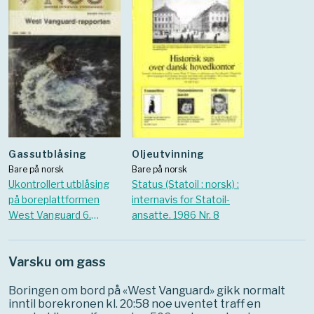
Gassutblåsing
Oljeutvinning
Bare på norsk
Bare på norsk
Ukontrollert utblåsing
Status (Statoil : norsk) :
på boreplattformen
internavis for Statoil-
West Vanguard 6.
ansatte. 1986 Nr. 8
oktober 1985 : rapport
Varsku om gass
Boringen om bord på «West Vanguard» gikk normalt
inntil borekronen kl. 20:58 noe uventet traff en