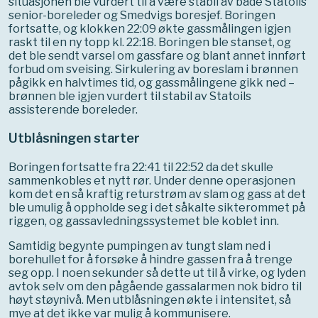
situasjonen ble vurdert til å være stabil av både Statoils
senior-boreleder og Smedvigs boresjef. Boringen
fortsatte, og klokken 22:09 økte gassmålingen igjen
raskt til en ny topp kl. 22:18. Boringen ble stanset, og
det ble sendt varsel om gassfare og blant annet innført
forbud om sveising. Sirkulering av boreslam i brønnen
pågikk en halvtimes tid, og gassmålingene gikk ned –
brønnen ble igjen vurdert til stabil av Statoils
assisterende boreleder.
Utblåsningen starter
Boringen fortsatte fra 22:41 til 22:52 da det skulle
sammenkobles et nytt rør. Under denne operasjonen
kom det en så kraftig returstrøm av slam og gass at det
ble umulig å oppholde seg i det såkalte sikterommet på
riggen, og gassavledningssystemet ble koblet inn.
Samtidig begynte pumpingen av tungt slam ned i
borehullet for å forsøke å hindre gassen fra å trenge
seg opp. I noen sekunder så dette ut til å virke, og lyden
avtok selv om den pågående gassalarmen nok bidro til
høyt støynivå. Men utblåsningen økte i intensitet, så
mye at det ikke var mulig å kommunisere.