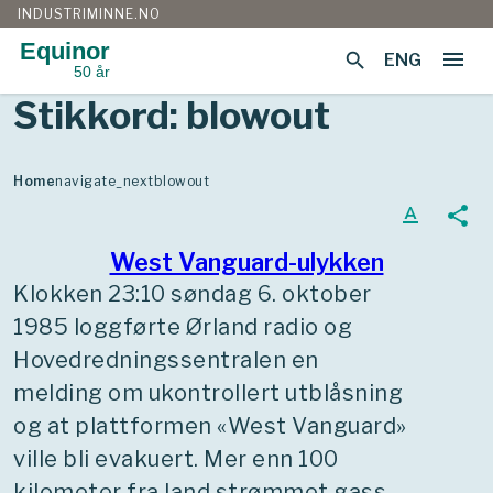
INDUSTRIMINNE.NO
Equinor
menu
search
ENG
50 år
Gå
Stikkord:
blowout
til
innhold
Home
navigate_next
blowout
text_format
share
West Vanguard-ulykken
Klokken 23:10 søndag 6. oktober
1985 loggførte Ørland radio og
Hovedredningssentralen en
melding om ukontrollert utblåsning
og at plattformen «West Vanguard»
ville bli evakuert. Mer enn 100
kilometer fra land strømmet gass