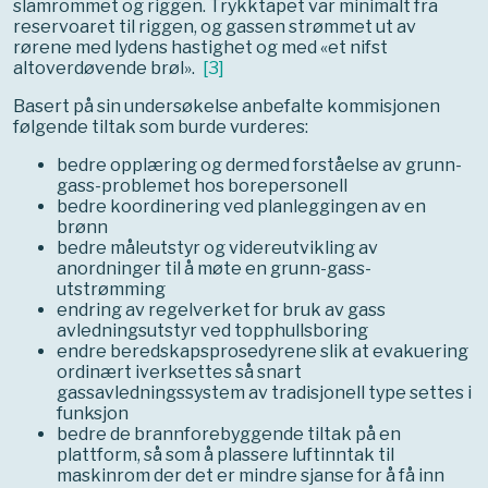
slamrommet og riggen. Trykktapet var minimalt fra
reservoaret til riggen, og gassen strømmet ut av
rørene med lydens hastighet og med «et nifst
altoverdøvende brøl».
[
3
]
Basert på sin undersøkelse anbefalte kommisjonen
følgende tiltak som burde vurderes:
bedre opplæring og dermed forståelse av grunn-
gass-problemet hos borepersonell
bedre koordinering ved planleggingen av en
brønn
bedre måleutstyr og videreutvikling av
anordninger til å møte en grunn-gass-
utstrømming
endring av regelverket for bruk av gass
avledningsutstyr ved topphullsboring
endre beredskapsprosedyrene slik at evakuering
ordinært iverksettes så snart
gassavledningssystem av tradisjonell type settes i
funksjon
bedre de brannforebyggende tiltak på en
plattform, så som å plassere luftinntak til
maskinrom der det er mindre sjanse for å få inn