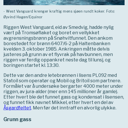
- West Vanguard krenger kraftig mens sjøen rundt koker. Foto:
Øyvind Hagen/Equinor
Riggen West Vanguard, eid av Smedvig, hadde nylig
vært på Tromsøflaket og boret en vellykket
avgrensningsbrønn på Snøhvitfunnet. Den ankom
borestedet for brønn 6407/6-2 på Haltenbanken
kvelden 3. oktober 1985. Ankringen måtte delvis
justeres på grunn av et flyvrak på havbunnen, men
riggen var ferdig oppankret neste dag til lunsj, og
boringen startet kl. 13:30.
Dette var den andre letebrønnen i lisens PL092 med
Statoil som operatør og Mobil og Britoil som partnere.
Formålet var å undersøke bergarter 4000 meter under
riggen, av jura-alder (mer enn 145 millioner år gamle).
Etter hvert ble det funnet gass og kondensat i lisensen,
og funnet fikk navnet Mikkel, etter hvert en del av
Åsgardfeltet
. Men før det inntraff en alvorlig ulykke.
Grunn gass