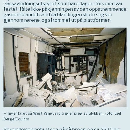
Gassavledningsutstyret, som bare dager i forveien var
testet, tålte ikke påkjenningen av den oppstrømmende
gassen iblandet sand da blandingen slipte seg vei
gjennom rørene, og strømmet ut på plattformen.
— Inventaret på West Vanguard bærer preg av ulykken. Foto: Leif
Berge/Equinor
Boreledelsen befant seg nå på broen, og ca. 23:15 ble