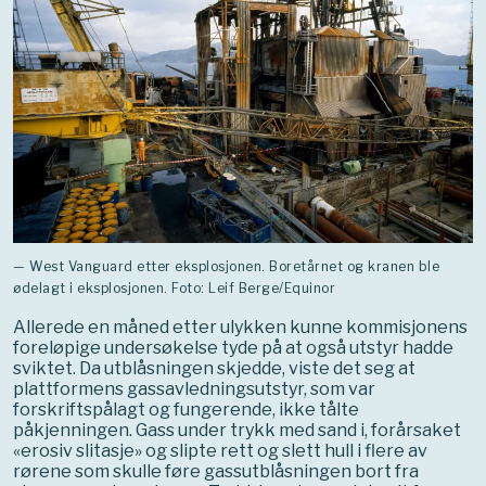
— West Vanguard etter eksplosjonen. Boretårnet og kranen ble
ødelagt i eksplosjonen. Foto: Leif Berge/Equinor
Allerede en måned etter ulykken kunne kommisjonens
foreløpige undersøkelse tyde på at også utstyr hadde
sviktet. Da utblåsningen skjedde, viste det seg at
plattformens gassavledningsutstyr, som var
forskriftspålagt og fungerende, ikke tålte
påkjenningen. Gass under trykk med sand i, forårsaket
«erosiv slitasje» og slipte rett og slett hull i flere av
rørene som skulle føre gassutblåsningen bort fra