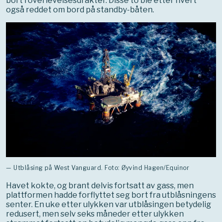
bort i overlevelsesdrakter. Disse to ble etter hvert
også reddet om bord på standby-båten.
— Utblåsing på West Vanguard. Foto: Øyvind Hagen/Equinor
Havet kokte, og brant delvis fortsatt av gass, men
plattformen hadde forflyttet seg bort fra utblåsningens
senter. En uke etter ulykken var utblåsingen betydelig
redusert, men selv seks måneder etter ulykken