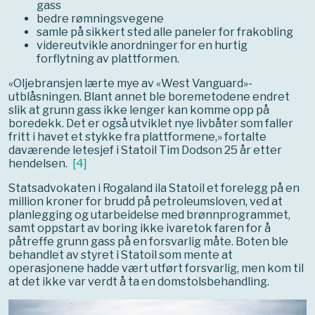
gass
bedre rømningsvegene
samle på sikkert sted alle paneler for frakobling
videreutvikle anordninger for en hurtig
forflytning av plattformen.
«Oljebransjen lærte mye av «West Vanguard»-
utblåsningen. Blant annet ble boremetodene endret
slik at grunn gass ikke lenger kan komme opp på
boredekk. Det er også utviklet nye livbåter som faller
fritt i havet et stykke fra plattformene,» fortalte
daværende letesjef i Statoil Tim Dodson 25 år etter
hendelsen.
[
4
]
Statsadvokaten i Rogaland ila Statoil et forelegg på en
million kroner for brudd på petroleumsloven, ved at
planlegging og utarbeidelse med brønnprogrammet,
samt oppstart av boring ikke ivaretok faren for å
påtreffe grunn gass på en forsvarlig måte. Boten ble
behandlet av styret i Statoil som mente at
operasjonene hadde vært utført forsvarlig, men kom til
at det ikke var verdt å ta en domstolsbehandling.