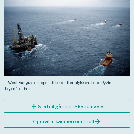
— West Vanguard slepes til land etter ulykken. Foto: Øyvind
Hagen/Equinor
arrow_back
Statoil går inn i Skandinavia
arrow_forward
Operatørkampen om Troll