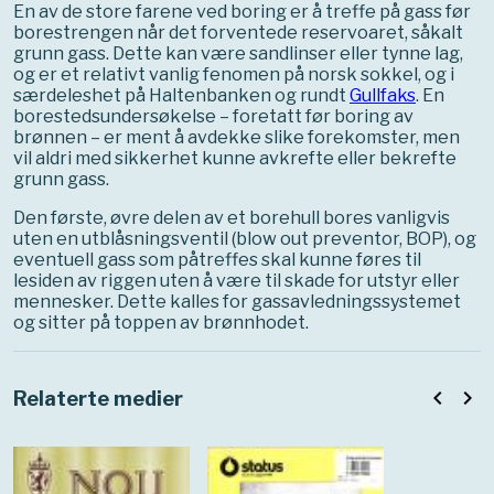
En av de store farene ved boring er å treffe på gass før
borestrengen når det forventede reservoaret, såkalt
grunn gass. Dette kan være sandlinser eller tynne lag,
og er et relativt vanlig fenomen på norsk sokkel, og i
særdeleshet på Haltenbanken og rundt
Gullfaks
. En
borestedsundersøkelse – foretatt før boring av
brønnen – er ment å avdekke slike forekomster, men
vil aldri med sikkerhet kunne avkrefte eller bekrefte
grunn gass.
Den første, øvre delen av et borehull bores vanligvis
uten en utblåsningsventil (blow out preventor, BOP), og
eventuell gass som påtreffes skal kunne føres til
lesiden av riggen uten å være til skade for utstyr eller
mennesker. Dette kalles for gassavledningssystemet
og sitter på toppen av brønnhodet.
navigate_before
navigate_next
Relaterte medier