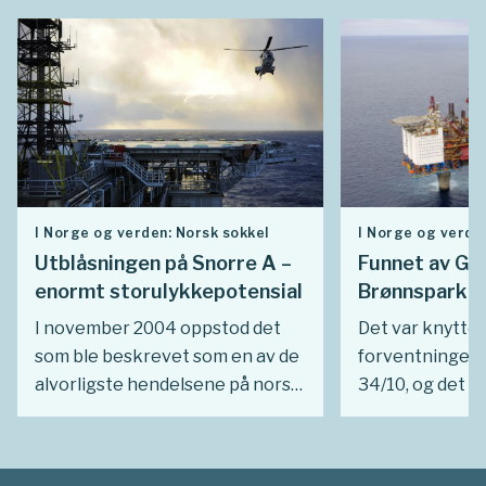
I Norge og verden: Norsk sokkel
I Norge og verde
Utblåsningen på Snorre A –
Funnet av Gul
enormt storulykkepotensial
Brønnspark o
I november 2004 oppstod det
Det var knyttet
som ble beskrevet som en av de
forventninger t
alvorligste hendelsene på norsk
34/10, og det 
sokkel, på Snorrefeltet. Bare
partnerskapet 
tilfeldigheter og gunstige
da de ble tildel
omstendigheter hindret at en
Men det var ik