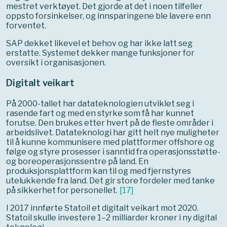
mestret verktøyet. Det gjorde at det i noen tilfeller
oppsto forsinkelser, og innsparingene ble lavere enn
forventet.
SAP dekket likevel et behov og har ikke latt seg
erstatte. Systemet dekker mange funksjoner for
oversikt i organisasjonen.
Digitalt veikart
På 2000-tallet har datateknologien utviklet seg i
rasende fart og med en styrke som få har kunnet
forutse. Den brukes etter hvert på de fleste områder i
arbeidslivet. Datateknologi har gitt helt nye muligheter
til å kunne kommunisere med plattformer offshore og
følge og styre prosesser i sanntid fra operasjonsstøtte-
og boreoperasjonssentre på land. En
produksjonsplattform kan til og med fjernstyres
utelukkende fra land. Det gir store fordeler med tanke
på sikkerhet for personellet.
[
17
]
I 2017 innførte Statoil et digitalt veikart mot 2020.
Statoil skulle investere 1–2 milliarder kroner i ny digital