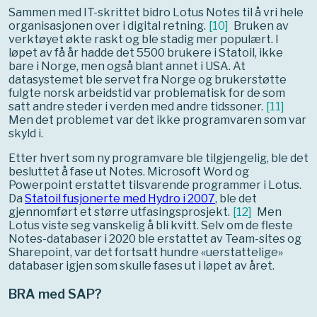
Sammen med IT-skrittet bidro Lotus Notes til å vri hele
organisasjonen over i digital retning.
[
10
]
Bruken av
verktøyet økte raskt og ble stadig mer populært. I
løpet av få år hadde det 5500 brukere i Statoil, ikke
bare i Norge, men også blant annet i USA. At
datasystemet ble servet fra Norge og brukerstøtte
fulgte norsk arbeidstid var problematisk for de som
satt andre steder i verden med andre tidssoner.
[
11
]
Men det problemet var det ikke programvaren som var
skyld i.
Etter hvert som ny programvare ble tilgjengelig, ble det
besluttet å fase ut Notes. Microsoft Word og
Powerpoint erstattet tilsvarende programmer i Lotus.
Da
Statoil fusjonerte med Hydro i 2007
, ble det
gjennomført et større utfasingsprosjekt.
[
12
]
Men
Lotus viste seg vanskelig å bli kvitt. Selv om de fleste
Notes-databaser i 2020 ble erstattet av Team-sites og
Sharepoint, var det fortsatt hundre «uerstattelige»
databaser igjen som skulle fases ut i løpet av året.
BRA med SAP?