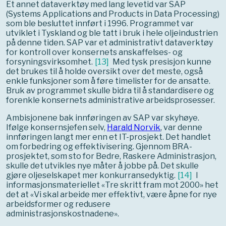
Et annet dataverktøy med lang levetid var SAP
(Systems Applications and Products in Data Processing)
som ble besluttet innført i 1996. Programmet var
utviklet i Tyskland og ble tatt i bruk i hele oljeindustrien
på denne tiden. SAP var et administrativt dataverktøy
for kontroll over konsernets anskaffelses- og
forsyningsvirksomhet.
[
13
]
Med tysk presisjon kunne
det brukes til å holde oversikt over det meste, også
enkle funksjoner som å føre timelister for de ansatte.
Bruk av programmet skulle bidra til å standardisere og
forenkle konsernets administrative arbeidsprosesser.
Ambisjonene bak innføringen av SAP var skyhøye.
Ifølge konsernsjefen selv,
Harald Norvik
, var denne
innføringen langt mer enn et IT-prosjekt. Det handlet
om forbedring og effektivisering. Gjennom BRA-
prosjektet, som sto for Bedre, Raskere Administrasjon,
skulle det utvikles nye måter å jobbe på. Det skulle
gjøre oljeselskapet mer konkurransedyktig.
[
14
]
I
informasjonsmateriellet «Tre skritt fram mot 2000» het
det at «Vi skal arbeide mer effektivt, være åpne for nye
arbeidsformer og redusere
administrasjonskostnadene».