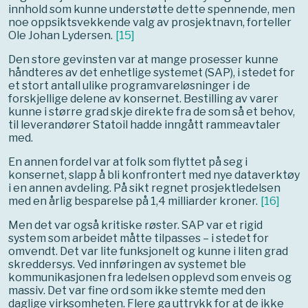
innhold som kunne understøtte dette spennende, men
noe oppsiktsvekkende valg av prosjektnavn, forteller
Ole Johan Lydersen.
[
15
]
Den store gevinsten var at mange prosesser kunne
håndteres av det enhetlige systemet (SAP), i stedet for
et stort antall ulike programvareløsninger i de
forskjellige delene av konsernet. Bestilling av varer
kunne i større grad skje direkte fra de som så et behov,
til leverandører Statoil hadde inngått rammeavtaler
med.
En annen fordel var at folk som flyttet på seg i
konsernet, slapp å bli konfrontert med nye dataverktøy
i en annen avdeling. På sikt regnet prosjektledelsen
med en årlig besparelse på 1,4 milliarder kroner.
[
16
]
Men det var også kritiske røster. SAP var et rigid
system som arbeidet måtte tilpasses – i stedet for
omvendt. Det var lite funksjonelt og kunne i liten grad
skreddersys. Ved innføringen av systemet ble
kommunikasjonen fra ledelsen opplevd som enveis og
massiv. Det var fine ord som ikke stemte med den
daglige virksomheten. Flere ga uttrykk for at de ikke