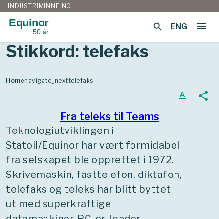
INDUSTRIMINNE.NO
Equinor
menu
search
ENG
50 år
Gå
Stikkord:
telefaks
til
innhold
Home
navigate_next
telefaks
text_format
share
Fra teleks til Teams
Teknologiutviklingen i
Statoil/Equinor har vært formidabel
fra selskapet ble opprettet i 1972.
Skrivemaskin, fasttelefon, diktafon,
telefaks og teleks har blitt byttet
ut med superkraftige
datamaskiner, PC-er, Ipader,