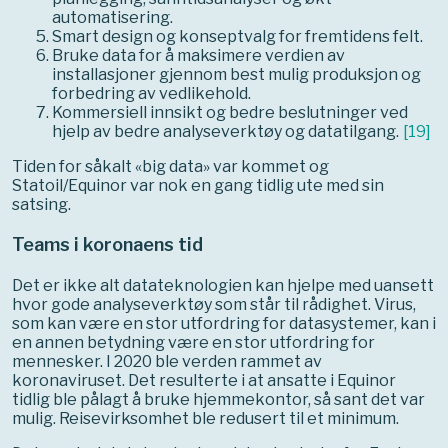
automatisering.
Smart design og konseptvalg for fremtidens felt.
Bruke data for å maksimere verdien av
installasjoner gjennom best mulig produksjon og
forbedring av vedlikehold.
Kommersiell innsikt og bedre beslutninger ved
hjelp av bedre analyseverktøy og datatilgang.
[
19
]
Tiden for såkalt «big data» var kommet og
Statoil/Equinor var nok en gang tidlig ute med sin
satsing.
Teams i koronaens tid
Det er ikke alt datateknologien kan hjelpe med uansett
hvor gode analyseverktøy som står til rådighet. Virus,
som kan være en stor utfordring for datasystemer, kan i
en annen betydning være en stor utfordring for
mennesker. I 2020 ble verden rammet av
koronaviruset. Det resulterte i at ansatte i Equinor
tidlig ble pålagt å bruke hjemmekontor, så sant det var
mulig. Reisevirksomhet ble redusert til et minimum.