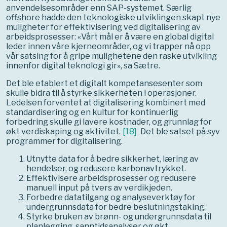
anvendelsesområder enn SAP-systemet. Særlig
offshore hadde den teknologiske utviklingen skapt nye
muligheter for effektivisering ved digitalisering av
arbeidsprosesser: «Vårt mål er å være en global digital
leder innen våre kjerneområder, og vi trapper nå opp
vår satsing for å gripe mulighetene den raske utvikling
innenfor digital teknologi gir», sa Sætre.
Det ble etablert et digitalt kompetansesenter som
skulle bidra til å styrke sikkerheten i operasjoner.
Ledelsen forventet at digitalisering kombinert med
standardisering og en kultur for kontinuerlig
forbedring skulle gi lavere kostnader, og grunnlag for
økt verdiskaping og aktivitet.
[
18
]
Det ble satset på syv
programmer for digitalisering.
Utnytte data for å bedre sikkerhet, læring av
hendelser, og redusere karbonavtrykket.
Effektivisere arbeidsprosesser og redusere
manuell input på tvers av verdikjeden.
Forbedre datatilgang og analyseverktøy for
undergrunnsdata for bedre beslutningstaking.
Styrke bruken av brønn- og undergrunnsdata til
planlegging, sanntidsanalyser og økt