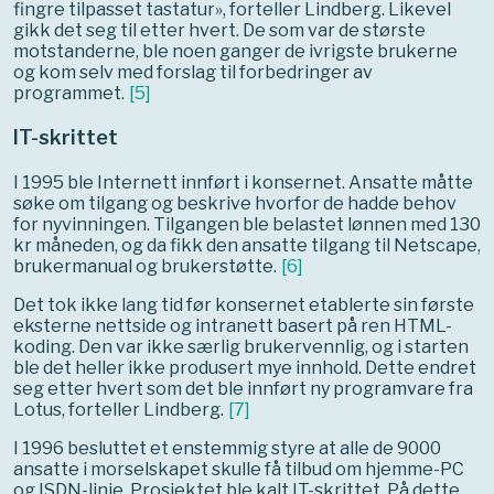
fingre tilpasset tastatur», forteller Lindberg. Likevel
gikk det seg til etter hvert. De som var de største
motstanderne, ble noen ganger de ivrigste brukerne
og kom selv med forslag til forbedringer av
programmet.
[
5
]
IT-skrittet
I 1995 ble Internett innført i konsernet. Ansatte måtte
søke om tilgang og beskrive hvorfor de hadde behov
for nyvinningen. Tilgangen ble belastet lønnen med 130
kr måneden, og da fikk den ansatte tilgang til Netscape,
brukermanual og brukerstøtte.
[
6
]
Det tok ikke lang tid før konsernet etablerte sin første
eksterne nettside og intranett basert på ren HTML-
koding. Den var ikke særlig brukervennlig, og i starten
ble det heller ikke produsert mye innhold. Dette endret
seg etter hvert som det ble innført ny programvare fra
Lotus, forteller Lindberg.
[
7
]
I 1996 besluttet et enstemmig styre at alle de 9000
ansatte i morselskapet skulle få tilbud om hjemme-PC
og ISDN-linje. Prosjektet ble kalt IT-skrittet. På dette