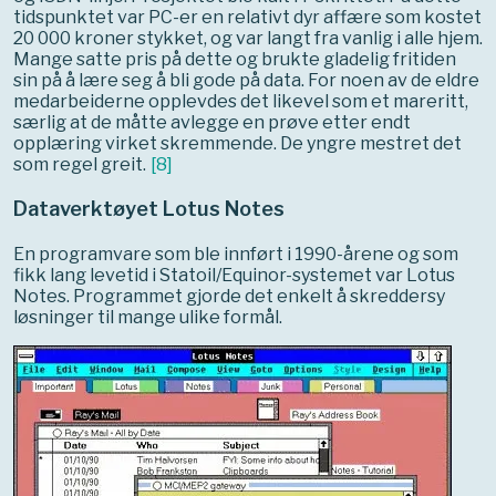
tidspunktet var PC-er en relativt dyr affære som kostet
20 000 kroner stykket, og var langt fra vanlig i alle hjem.
Mange satte pris på dette og brukte gladelig fritiden
sin på å lære seg å bli gode på data. For noen av de eldre
medarbeiderne opplevdes det likevel som et mareritt,
særlig at de måtte avlegge en prøve etter endt
opplæring virket skremmende. De yngre mestret det
som regel greit.
[
8
]
Dataverktøyet Lotus Notes
En programvare som ble innført i 1990-årene og som
fikk lang levetid i Statoil/Equinor-systemet var Lotus
Notes. Programmet gjorde det enkelt å skreddersy
løsninger til mange ulike formål.