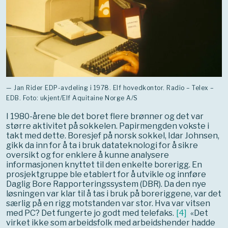
— Jan Rider EDP-avdeling i 1978. Elf hovedkontor. Radio – Telex –
EDB. Foto: ukjent/Elf Aquitaine Norge A/S
I 1980-årene ble det boret flere brønner og det var
større aktivitet på sokkelen. Papirmengden vokste i
takt med dette. Boresjef på norsk sokkel, Idar Johnsen,
gikk da inn for å ta i bruk datateknologi for å sikre
oversikt og for enklere å kunne analysere
informasjonen knyttet til den enkelte borerigg. En
prosjektgruppe ble etablert for å utvikle og innføre
Daglig Bore Rapporteringssystem (DBR). Da den nye
løsningen var klar til å tas i bruk på boreriggene, var det
særlig på en rigg motstanden var stor. Hva var vitsen
med PC? Det fungerte jo godt med telefaks.
[
4
]
«Det
virket ikke som arbeidsfolk med arbeidshender hadde