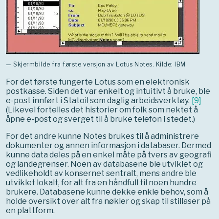
— Skjermbilde fra første versjon av Lotus Notes. Kilde: IBM
For det første fungerte Lotus som en elektronisk
postkasse. Siden det var enkelt og intuitivt å bruke, ble
e-post innført i Statoil som daglig arbeidsverktøy.
[
9
]
(Likevel fortelles det historier om folk som nektet å
åpne e-post og sverget til å bruke telefon i stedet.)
For det andre kunne Notes brukes til å administrere
dokumenter og annen informasjon i databaser. Dermed
kunne data deles på en enkel måte på tvers av geografi
og landegrenser. Noen av databasene ble utviklet og
vedlikeholdt av konsernet sentralt, mens andre ble
utviklet lokalt, for alt fra en håndfull til noen hundre
brukere. Databasene kunne dekke enkle behov, som å
holde oversikt over alt fra nøkler og skap til stillaser på
en plattform.