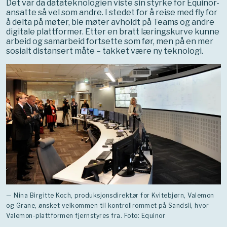
Det var da datateknologien viste sin styrke for Equinor-
ansatte så vel som andre. I stedet for å reise med fly for
å delta på møter, ble møter avholdt på Teams og andre
digitale plattformer. Etter en bratt læringskurve kunne
arbeid og samarbeid fortsette som før, men på en mer
sosialt distansert måte – takket være ny teknologi.
— Nina Birgitte Koch, produksjonsdirektør for Kvitebjørn, Valemon
og Grane, ønsket velkommen til kontrollrommet på Sandsli, hvor
Valemon-plattformen fjernstyres fra. Foto: Equinor