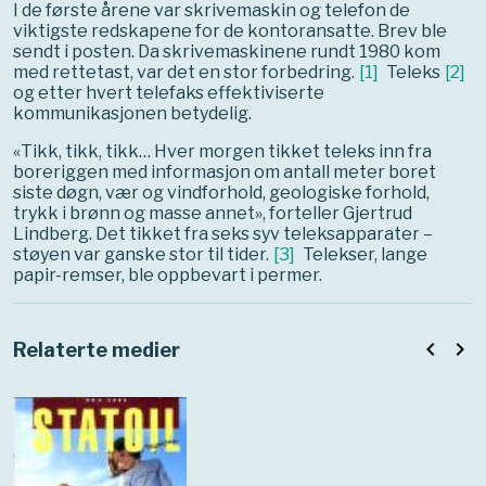
I de første årene var skrivemaskin og telefon de
viktigste redskapene for de kontoransatte. Brev ble
sendt i posten. Da skrivemaskinene rundt 1980 kom
med rettetast, var det en stor forbedring.
[
1
]
Teleks
[
2
]
og etter hvert telefaks effektiviserte
kommunikasjonen betydelig.
«Tikk, tikk, tikk… Hver morgen tikket teleks inn fra
boreriggen med informasjon om antall meter boret
siste døgn, vær og vindforhold, geologiske forhold,
trykk i brønn og masse annet», forteller Gjertrud
Lindberg. Det tikket fra seks syv teleksapparater –
støyen var ganske stor til tider.
[
3
]
Telekser, lange
papir-remser, ble oppbevart i permer.
navigate_before
navigate_next
Relaterte medier