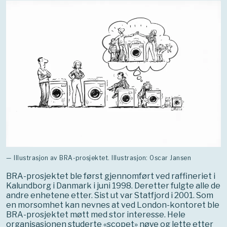
— Illustrasjon av BRA-prosjektet. Illustrasjon: Oscar Jansen
BRA-prosjektet ble først gjennomført ved raffineriet i
Kalundborg i Danmark i juni 1998. Deretter fulgte alle de
andre enhetene etter. Sist ut var Statfjord i 2001. Som
en morsomhet kan nevnes at ved London-kontoret ble
BRA-prosjektet møtt med stor interesse. Hele
organisasjonen studerte «scopet» nøye og lette etter