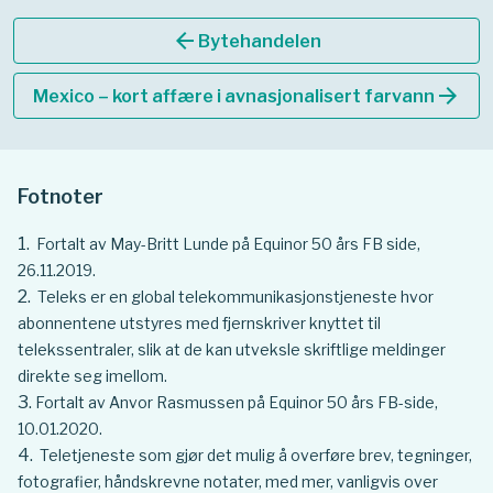
arrow_back
Bytehandelen
arrow_forward
Mexico – kort affære i avnasjonalisert farvann
Fotnoter
Fortalt av May-Britt Lunde på Equinor 50 års FB side,
26.11.2019.
Teleks er en global telekommunikasjonstjeneste hvor
abonnentene utstyres med fjernskriver knyttet til
telekssentraler, slik at de kan utveksle skriftlige meldinger
direkte seg imellom.
Fortalt av Anvor Rasmussen på Equinor 50 års FB-side,
10.01.2020.
Teletjeneste som gjør det mulig å overføre brev, tegninger,
fotografier, håndskrevne notater, med mer, vanligvis over