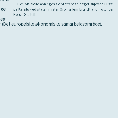
— Den offisielle åpningen av Statpipeanlegget skjedde i 1985
rge
på Kårstø ved statsminister Gro Harlem Brundtland. Foto: Leif
Berge Statoil.
seg
len (Det europeiske økonomiske samarbeidsområde).