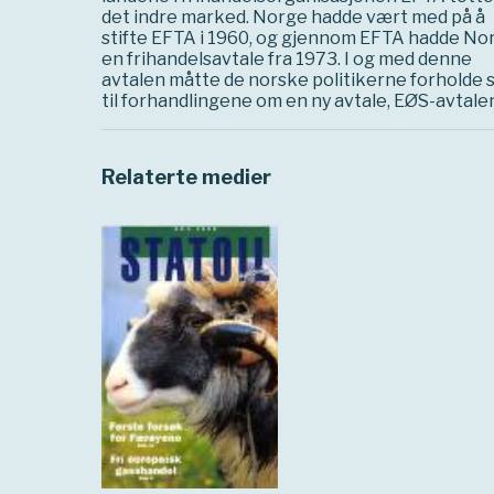
det indre marked. Norge hadde vært med på å
stifte EFTA i 1960, og gjennom EFTA hadde No
en frihandelsavtale fra 1973. I og med denne
avtalen måtte de norske politikerne forholde 
til forhandlingene om en ny avtale, EØS-avta
Relaterte medier