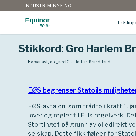
INDUSTRIMINNE.NO
Equinor
Tidslinj
50 år
Gå
til
innhold
Stikkord:
Gro Harlem B
Home
navigate_next
Gro Harlem Brundtland
EØS begrenser Statoils mulighete
EØS-avtalen, som trådte i kraft 1. j
lover og regler til EUs regelverk. D
Stortinget på grunn av oljedirektive
selskap. Dette fikk følger for Statoi