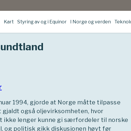
e
Kart
Styring av og i Equinor
I Norge og verden
Teknolo
rundtland
r
anuar 1994, gjorde at Norge måtte tilpasse
et gjaldt også oljevirksomheten, hvor
t ikke lenger kunne gi særfordeler til norske
l, og politisk gikk diskusjonen høyt før