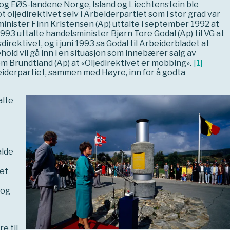
og EØS-landene Norge, Island og Liechtenstein ble
oljedirektivet selv i Arbeiderpartiet som i stor grad var
inister Finn Kristensen (Ap) uttalte i september 1992 at
993 uttalte handelsminister Bjørn Tore Godal (Ap) til VG at
direktivet, og i juni 1993 sa Godal til Arbeiderbladet at
hold vil gå inn i en situasjon som innebærer salg av
m Brundtland (Ap) at «Oljedirektivet er mobbing».
[
1
]
iderpartiet, sammen med Høyre, inn for å godta
alte
alde
det
 og
e til