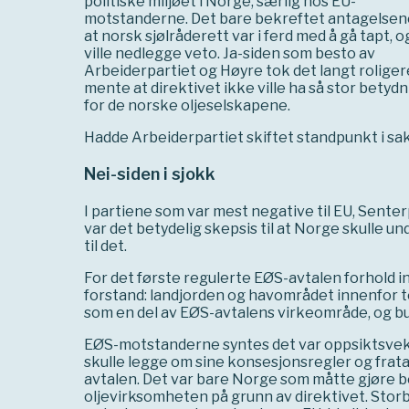
politiske miljøet i Norge, særlig hos EU-
motstanderne. Det bare bekreftet antagelse
at norsk sjølråderett var i ferd med å gå tapt, o
ville nedlegge veto. Ja-siden som besto av
Arbeiderpartiet og Høyre tok det langt roliger
mente at direktivet ikke ville ha så stor betyd
for de norske oljeselskapene.
Hadde Arbeiderpartiet skiftet standpunkt i saken
Nei-siden i sjokk
I partiene som var mest negative til EU, Senterp
var det betydelig skepsis til at Norge skulle u
til det.
For det første regulerte EØS-avtalen forhold i
forstand: landjorden og havområdet innenfor t
som en del av EØS-avtalens virkeområde, og bur
EØS-motstanderne syntes det var oppsiktsvekke
skulle legge om sine konsesjonsregler og frat
avtalen. Det var bare Norge som måtte gjøre be
oljevirksomheten på grunn av direktivet. Storb