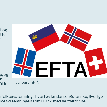
t og
åtte
m
p, og
en
— Logoen til EFTA
måtte
folkeavstemning i hvert av landene. I Østerrike, Sverige
olkeavstemningen som i 1972, med flertall for nei.