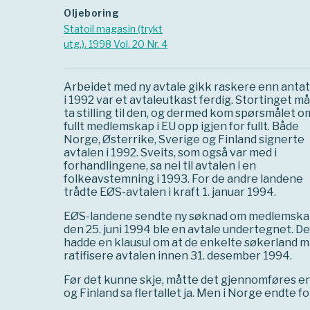
Oljeboring
Statoil magasin (trykt
utg.). 1998 Vol. 20 Nr. 4
Arbeidet med ny avtale gikk raskere enn antat
i 1992 var et avtaleutkast ferdig. Stortinget m
ta stilling til den, og dermed kom spørsmålet o
fullt medlemskap i EU opp igjen for fullt. Både
Norge, Østerrike, Sverige og Finland signerte
avtalen i 1992. Sveits, som også var med i
forhandlingene, sa nei til avtalen i en
folkeavstemning i 1993. For de andre landene
trådte EØS-avtalen i kraft 1. januar 1994.
EØS-landene sendte ny søknad om medlemska
den 25. juni 1994 ble en avtale undertegnet. D
hadde en klausul om at de enkelte søkerland 
ratifisere avtalen innen 31. desember 1994.
Før det kunne skje, måtte det gjennomføres en 
og Finland sa flertallet ja. Men i Norge endte f