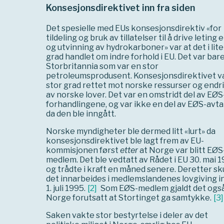
Konsesjonsdirektivet inn fra siden
Det spesielle med EUs konsesjonsdirektiv «for
tildeling og bruk av tillatelser til å drive leting 
og utvinning av hydrokarboner» var at det i lit
grad handlet om indre forhold i EU. Det var bar
Storbritannia som var en stor
petroleumsprodusent. Konsesjonsdirektivet va
stor grad rettet mot norske ressurser og endr
av norske lover. Det var en omstridt del av EØS
forhandlingene, og var ikke en del av EØS-avta
da den ble inngått.
Norske myndigheter ble dermed litt «lurt» da
konsesjonsdirektivet ble lagt frem av EU-
kommisjonen først
etter
at Norge var blitt EØS
medlem. Det ble vedtatt av Rådet i EU 30. mai 
og trådte i kraft en måned senere. Deretter sk
det innarbeides i medlemslandenes lovgiving 
1. juli 1995.
[
2
]
Som EØS-medlem gjaldt det ogs
Norge forutsatt at Stortinget ga samtykke.
[
3
]
Saken vakte stor bestyrtelse i deler av det