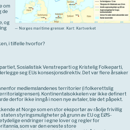
ne om
g de
e, og
ning
— Norges maritime grenser. Kart: Kartverket
, i tilfelle hvorfor?
artiet, Sosialistisk Venstreparti og Kristelig Folkeparti,
nderlegge seg EUs konsesjonsdirektiv. Det var flere årsaker
nnenfor medlemslandenes territorier (i folkerettslig
erritorialgrensen). Kontinentalsokkelen var ikke definert
de derfor ikke inngå i noen nye avtaler, ble det påpekt.
nde at Norge som en stor eksportør av råolje frivillig
a staten styringsmuligheter på grunn av EU og EØS-
tydelige endringer i egne lover og regler for
ritannia, som var den eneste store