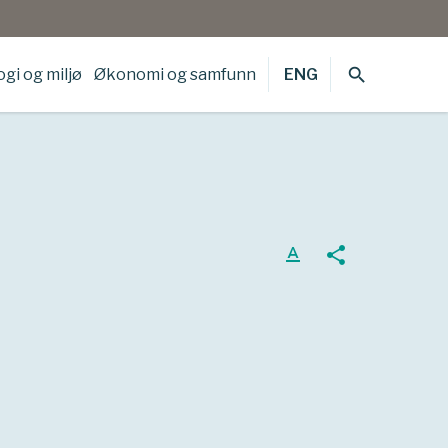
search
gi og miljø
Økonomi og samfunn
ENG
text_format
share