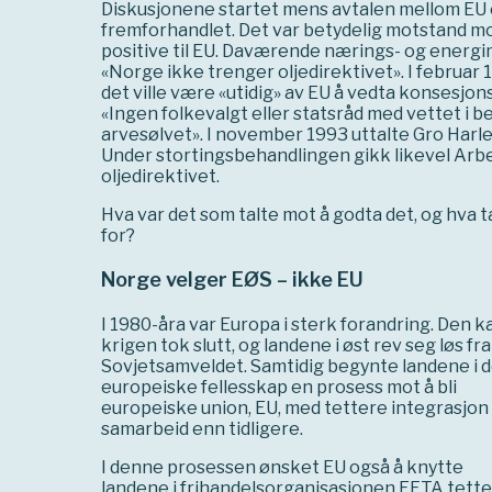
Diskusjonene startet mens avtalen mellom EU 
fremforhandlet. Det var betydelig motstand mot 
positive til EU. Daværende nærings- og energim
«Norge ikke trenger oljedirektivet». I februar 1
det ville være «utidig» av EU å vedta konsesjons
«Ingen folkevalgt eller statsråd med vettet i be
arvesølvet». I november 1993 uttalte Gro Harle
Under stortingsbehandlingen gikk likevel Arbe
oljedirektivet.
Hva var det som talte mot å godta det, og hva t
for?
Norge velger EØS – ikke EU
I 1980-åra var Europa i sterk forandring. Den k
krigen tok slutt, og landene i øst rev seg løs fra
Sovjetsamveldet. Samtidig begynte landene i 
europeiske fellesskap en prosess mot å bli
europeiske union, EU, med tettere integrasjon
samarbeid enn tidligere.
I denne prosessen ønsket EU også å knytte
landene i frihandelsorganisasjonen EFTA tetter