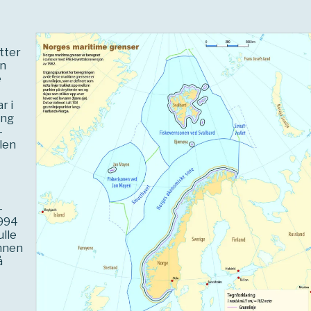
etter
en
e
r i
ing
-
len
-
1994
ulle
innen
å