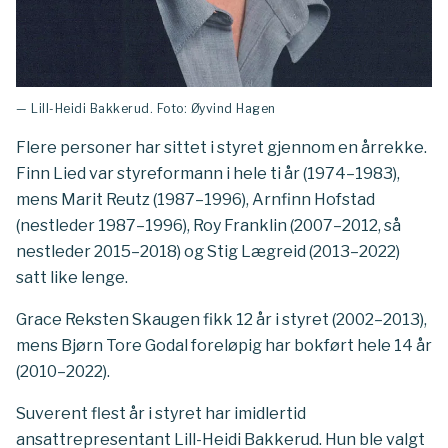
— Lill-Heidi Bakkerud. Foto: Øyvind Hagen
Flere personer har sittet i styret gjennom en årrekke.
Finn Lied var styreformann i hele ti år (1974–1983),
mens Marit Reutz (1987–1996), Arnfinn Hofstad
(nestleder 1987–1996), Roy Franklin (2007–2012, så
nestleder 2015–2018) og Stig Lægreid (2013–2022)
satt like lenge.
Grace Reksten Skaugen fikk 12 år i styret (2002–2013),
mens Bjørn Tore Godal foreløpig har bokført hele 14 år
(2010–2022).
Suverent flest år i styret har imidlertid
ansattrepresentant Lill-Heidi Bakkerud. Hun ble valgt