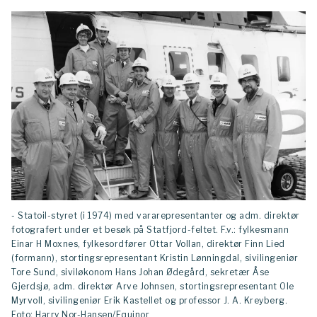
- Statoil-styret (i 1974) med vararepresentanter og adm. direktør
fotografert under et besøk på Statfjord-feltet. F.v.: fylkesmann
Einar H Moxnes, fylkesordfører Ottar Vollan, direktør Finn Lied
(formann), stortingsrepresentant Kristin Lønningdal, sivilingeniør
Tore Sund, siviløkonom Hans Johan Ødegård, sekretær Åse
Gjerdsjø, adm. direktør Arve Johnsen, stortingsrepresentant Ole
Myrvoll, sivilingeniør Erik Kastellet og professor J. A. Kreyberg.
Foto: Harry Nor-Hansen/Equinor