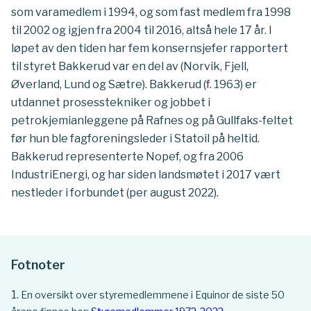
som varamedlem i 1994, og som fast medlem fra 1998
til 2002 og igjen fra 2004 til 2016, altså hele 17 år. I
løpet av den tiden har fem konsernsjefer rapportert
til styret Bakkerud var en del av (Norvik, Fjell,
Øverland, Lund og Sætre). Bakkerud (f. 1963) er
utdannet prosesstekniker og jobbet i
petrokjemianleggene på Rafnes og på Gullfaks-feltet
før hun ble fagforeningsleder i Statoil på heltid.
Bakkerud representerte Nopef, og fra 2006
IndustriEnergi, og har siden landsmøtet i 2017 vært
nestleder i forbundet (per august 2022).
Fotnoter
En oversikt over styremedlemmene i Equinor de siste 50