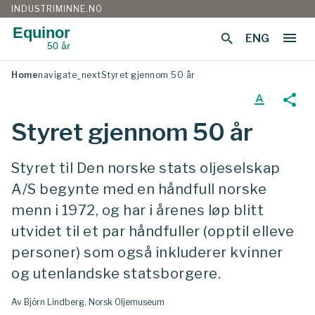
INDUSTRIMINNE.NO
Equinor
menu
search
ENG
50 år
Gå
Home
navigate_next
Styret gjennom 50 år
til
innhold
text_format
share
Styret gjennom 50 år
Styret til Den norske stats oljeselskap
A/S begynte med en håndfull norske
menn i 1972, og har i årenes løp blitt
utvidet til et par håndfuller (opptil elleve
personer) som også inkluderer kvinner
og utenlandske statsborgere.
Av Björn Lindberg, Norsk Oljemuseum