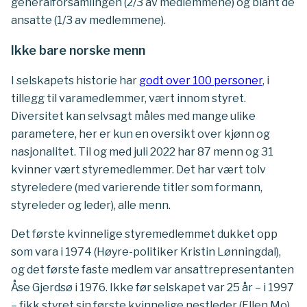
generalforsamlingen (2/3 av medlemmene) og blant de
ansatte (1/3 av medlemmene).
Ikke bare norske menn
I selskapets historie har
godt over 100 personer
, i
tillegg til varamedlemmer, vært innom styret.
Diversitet kan selvsagt måles med mange ulike
parametere, her er kun en oversikt over kjønn og
nasjonalitet. Til og med juli 2022 har 87 menn og 31
kvinner vært styremedlemmer. Det har vært tolv
styreledere (med varierende titler som formann,
styreleder og leder), alle menn.
Det første kvinnelige styremedlemmet dukket opp
som vara i 1974 (Høyre-politiker Kristin Lønningdal),
og det første faste medlem var ansattrepresentanten
Åse Gjerdsø i 1976. Ikke før selskapet var 25 år – i 1997
– fikk styret sin første kvinnelige nestleder (Ellen Mo),